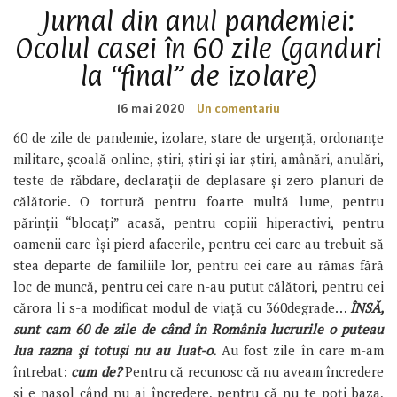
Jurnal din anul pandemiei:
Ocolul casei în 60 zile (ganduri
la “final” de izolare)
16 mai 2020
Un comentariu
60 de zile de pandemie, izolare, stare de urgență, ordonanțe
militare, școală online, știri, știri și iar știri, amânări, anulări,
teste de răbdare, declarații de deplasare și zero planuri de
călătorie. O tortură pentru foarte multă lume, pentru
părinții “blocați” acasă, pentru copiii hiperactivi, pentru
oamenii care își pierd afacerile, pentru cei care au trebuit să
stea departe de familiile lor, pentru cei care au rămas fără
loc de muncă, pentru cei care n-au putut călători, pentru cei
cărora li s-a modificat modul de viață cu 360degrade…
ÎNSĂ,
sunt cam 60 de zile de când în România lucrurile o puteau
lua razna și totuși nu au luat-o.
Au fost zile în care m-am
întrebat:
cum de?
Pentru că recunosc că nu aveam încredere
și e nasol când nu ai încredere, pentru că nu te poți baza,