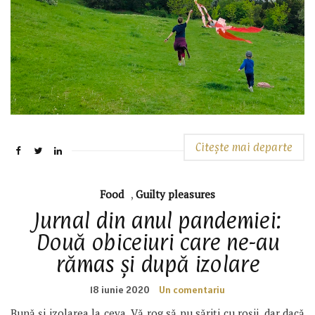
Citește mai departe
Food
,
Guilty pleasures
Jurnal din anul pandemiei:
Două obiceiuri care ne-au
rămas și după izolare
18 iunie 2020
Un comentariu
Bună și izolarea la ceva. Vă rog să nu săriți cu roșii, dar dacă