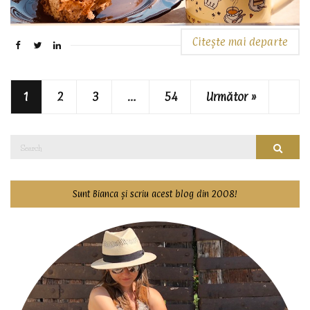
Citește mai departe
1
2
3
…
54
Următor »
Search
Searc
for:
Sunt Bianca și scriu acest blog din 2008!