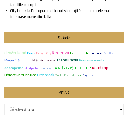
familiile cu copii
City break la Bologna: idei, locuri și emoții în unul din cele mai
frumoase orașe din Italia
Etichete
Recenzii
deWeekend
Paris
Evenimente
Toscana
Familie
Florești City
Transilvania
Mări și oceane
Romania merita
Magia Crăciunului
Viaţa aşa cum e
Road trip
descoperita
Bucureşti
Montpellier
Obiective turistice
City break
Sudul Franței
Liste
Daytrips
Arhive
Arhive