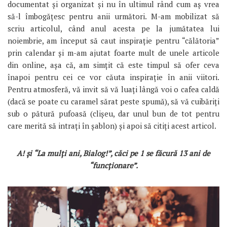
documentat și organizat și nu în ultimul rând cum aș vrea
să-l îmbogățesc pentru anii următori. M-am mobilizat să
scriu articolul, când anul acesta pe la jumătatea lui
noiembrie, am început să caut inspirație pentru “călătoria”
prin calendar și m-am ajutat foarte mult de unele articole
din online, așa că, am simțit că este timpul să ofer ceva
înapoi pentru cei ce vor căuta inspirație în anii viitori.
Pentru atmosferă, vă invit să vă luați lângă voi o cafea caldă
(dacă se poate cu caramel sărat peste spumă), să vă cuibăriți
sub o pătură pufoasă (clișeu, dar unul bun de tot pentru
care merită să intrați în șablon) și apoi să citiți acest articol.
A! și “La mulți ani, Bialog!”, căci pe 1 se făcură 13 ani de
“funcționare”.