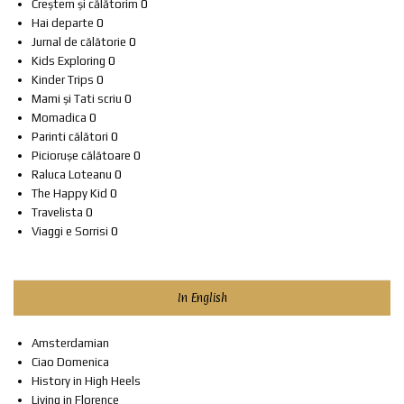
Creștem și călătorim
0
Hai departe
0
Jurnal de călătorie
0
Kids Exploring
0
Kinder Trips
0
Mami și Tati scriu
0
Momadica
0
Parinti călători
0
Piciorușe călătoare
0
Raluca Loteanu
0
The Happy Kid
0
Travelista
0
Viaggi e Sorrisi
0
In English
Amsterdamian
Ciao Domenica
History in High Heels
Living in Florence