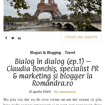
Citește mai departe
Bloguri & Blogging
,
Travel
Bialog în dialog (ep.1) –
Claudia Bonchiș, specialist PR
& marketing și blogger la
Romândra.ro
12 aprilie 2024
Un comentariu
Nu știu voi, dar eu de ceva vreme mi-am dat seama că știu
bine mulți oameni interesanți și că sunt cam norocoasă chiar