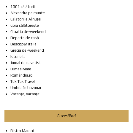
1001 călătorii
Alexandra pe munte
Călătoriile Alinuței
Cora călătorește
Croatia de-weekend
Departe de casă
Descopăr Italia
Grecia de-weekend
Istoriella
Jurnal de navetist
Lumea Mare
Romândra.ro
Tuk Tuk Travel
Umbria în buzunar
Vacanțe, vacanțe!
Povestitori
Bistro Margot