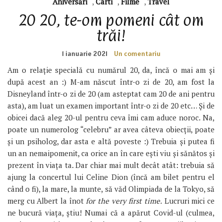
Aniversări
,
Carti
,
Filme
,
Travel
20 20, te-om pomeni cât om
trăi!
1 ianuarie 2021
Un comentariu
Am o relație specială cu numărul 20, da, încă o mai am și
după acest an :) M-am născut într-o zi de 20, am fost la
Disneyland într-o zi de 20 (am asteptat cam 20 de ani pentru
asta), am luat un examen important într-o zi de 20 etc… Și de
obicei dacă aleg 20-ul pentru ceva îmi cam aduce noroc. Na,
poate un numerolog “celebru” ar avea câteva obiecții, poate
și un psiholog, dar asta e altă poveste :) Trebuia și putea fi
un an nemaipomenit, ca orice an în care ești viu și sănătos și
prezent în viața ta. Dar chiar mai mult decât atât: trebuia să
ajung la concertul lui Celine Dion (încă am bilet pentru el
când o fi), la mare, la munte, să văd Olimpiada de la Tokyo, să
merg cu Albert la înot
for the very first time.
Lucruri mici ce
ne bucură viața, știu! Numai că a apărut Covid-ul (culmea,