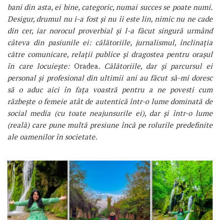
bani din asta, ei bine, categoric, numai succes se poate numi.
Desigur, drumul nu i-a fost și nu îi este lin, nimic nu ne cade
din cer, iar norocul proverbial și l-a făcut singură urmând
câteva din pasiunile ei: călătoriile, jurnalismul, înclinația
către comunicare, relații publice și dragostea pentru orașul
în care locuiește:
Oradea
. Călătoriile, dar și parcursul ei
personal și profesional din ultimii ani au făcut să-mi doresc
să o aduc aici în fața voastră pentru a ne povesti cum
răzbește o femeie atât de autentică într-o lume dominată de
social media (cu toate neajunsurile ei), dar și într-o lume
(reală) care pune multă presiune încă pe rolurile predefinite
ale oamenilor în societate.