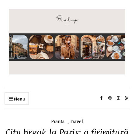
Menu
Franta
,
Travel
City break la Paris: o firimitură