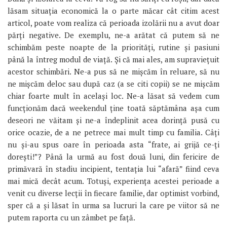
lăsam situația economică la o parte măcar cât citim acest
articol, poate vom realiza că perioada izolării nu a avut doar
părți negative. De exemplu, ne-a arătat că putem să ne
schimbăm peste noapte de la priorități, rutine și pasiuni
până la întreg modul de viață. Și că mai ales, am supraviețuit
acestor schimbări. Ne-a pus să ne mișcăm în reluare, să nu
ne mișcăm deloc sau după caz (a se citi copii) se ne mișcăm
chiar foarte mult în același loc. Ne-a lăsat să vedem cum
funcționăm dacă weekendul ține toată săptămâna așa cum
deseori ne văitam și ne-a îndeplinit acea dorință pusă cu
orice ocazie, de a ne petrece mai mult timp cu familia. Câți
nu și-au spus oare în perioada asta “frate, ai grijă ce-ți
dorești!”? Până la urmă au fost două luni, din fericire de
primăvară în stadiu incipient, tentația lui “afară” fiind ceva
mai mică decât acum. Totuși, experiența acestei perioade a
venit cu diverse lecții în fiecare familie, dar optimist vorbind,
sper că a și lăsat în urma sa lucruri la care pe viitor să ne
putem raporta cu un zâmbet pe față.