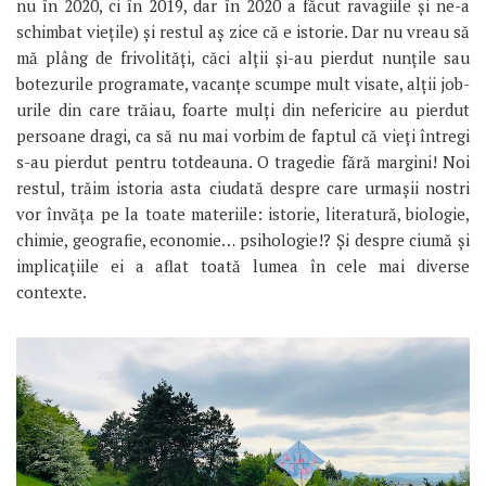
nu în 2020, ci în 2019, dar în 2020 a făcut ravagiile și ne-a
schimbat viețile) și restul aș zice că e istorie. Dar nu vreau să
mă plâng de frivolități, căci alții și-au pierdut nunțile sau
botezurile programate, vacanțe scumpe mult visate, alții job-
urile din care trăiau, foarte mulți din nefericire au pierdut
persoane dragi, ca să nu mai vorbim de faptul că vieți întregi
s-au pierdut pentru totdeauna. O tragedie fără margini! Noi
restul, trăim istoria asta ciudată despre care urmașii nostri
vor învăța pe la toate materiile: istorie, literatură, biologie,
chimie, geografie, economie… psihologie!? Și despre ciumă și
implicațiile ei a aflat toată lumea în cele mai diverse
contexte.