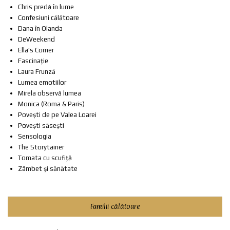
Chris predă în lume
Confesiuni călătoare
Dana în Olanda
DeWeekend
Ella's Corner
Fascinație
Laura Frunză
Lumea emotiilor
Mirela observă lumea
Monica (Roma & Paris)
Povești de pe Valea Loarei
Povești săsești
Sensologia
The Storytainer
Tomata cu scufiță
Zâmbet și sănătate
Familii călătoare