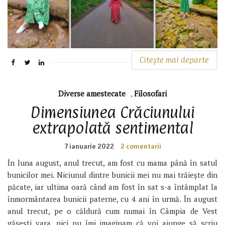
Citește mai departe
Diverse amestecate
,
Filosofari
Dimensiunea Crăciunului
extrapolată sentimental
7 ianuarie 2022
2 comentarii
În luna august, anul trecut, am fost cu mama până în satul
bunicilor mei. Niciunul dintre bunicii mei nu mai trăiește din
păcate, iar ultima oară când am fost în sat s-a întâmplat la
înmormântarea bunicii paterne, cu 4 ani în urmă. În august
anul trecut, pe o căldură cum numai în Câmpia de Vest
găsești vara, nici nu îmi imaginam că voi ajunge să scriu