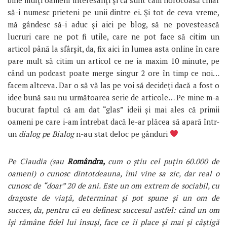
să-i numesc prieteni pe unii dintre ei. Și tot de ceva vreme,
mă gândesc să-i aduc și aici pe blog, să ne povestească
lucruri care ne pot fi utile, care ne pot face să citim un
articol până la sfârșit, da, fix aici în lumea asta online în care
pare mult să citim un articol ce ne ia maxim 10 minute, pe
când un podcast poate merge singur 2 ore în timp ce noi…
facem altceva. Dar o să vă las pe voi să decideți dacă a fost o
idee bună sau nu următoarea serie de articole… Pe mine m-a
bucurat faptul că am dat “glas” ideii și mai ales că primii
oameni pe care i-am întrebat dacă le-ar plăcea să apară într-
un
dialog pe Bialog
n-au stat deloc pe gânduri
Pe Claudia (sau
Romândra,
cum o știu cel puțin 60.000 de
oameni) o cunosc dintotdeauna, îmi vine sa zic, dar real o
cunosc de “doar” 20 de ani. Este un om extrem de sociabil, cu
dragoste de viață, determinat și pot spune și un om de
succes, da, pentru că eu definesc succesul astfel: când un om
își rămâne fidel lui însuși, face ce îi place și mai și câștigă