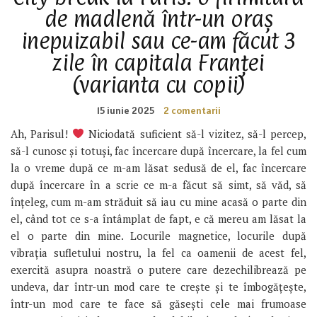
de madlenă într-un oraș
inepuizabil sau ce-am făcut 3
zile în capitala Franței
(varianta cu copii)
15 iunie 2025
2 comentarii
Ah, Parisul!
Niciodată suficient să-l vizitez, să-l percep,
să-l cunosc și totuși, fac încercare după încercare, la fel cum
la o vreme după ce m-am lăsat sedusă de el, fac încercare
după încercare în a scrie ce m-a făcut să simt, să văd, să
înțeleg, cum m-am străduit să iau cu mine acasă o parte din
el, când tot ce s-a întâmplat de fapt, e că mereu am lăsat la
el o parte din mine. Locurile magnetice, locurile după
vibrația sufletului nostru, la fel ca oamenii de acest fel,
exercită asupra noastră o putere care dezechilibrează pe
undeva, dar într-un mod care te crește și te îmbogățește,
într-un mod care te face să găsești cele mai frumoase