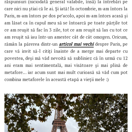
răspunsuri (niciodată general valabile, însă) la întrebări pe
care nici nu știai că le ai. Și iată! În octombrie, m-am întors la
Paris, m-am întors pe dos pe’acolo, apoi m-am întors acasă și
am lăsat ca în capul meu să se întoarcă pe toate părțile tot
ce am reușit să fac în 3 zile, tot ce am reușit să las cu tot ce
am reușit să iau într-un amestec cât de cât omogen. Oricum,
rămân la părerea dintr-un
articol mai vechi
despre Paris, pe
care vă invit să-l citiți înainte de a merge mai departe cu
povestea, deși mă văd nevoită să subliniez că în urmă cu 12
ani eram mai sentimentală, mai visătoare și mai plină de
metafore… iar acum sunt mai mult curioasă să văd cum pot
combina metaforele în această etapă a vieții mele :)