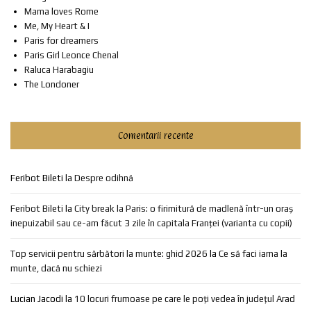
Mama loves Rome
Me, My Heart & I
Paris for dreamers
Paris Girl Leonce Chenal
Raluca Harabagiu
The Londoner
Comentarii recente
Feribot Bileti
la
Despre odihnă
Feribot Bileti
la
City break la Paris: o firimitură de madlenă într-un oraș
inepuizabil sau ce-am făcut 3 zile în capitala Franței (varianta cu copii)
Top servicii pentru sărbători la munte: ghid 2026
la
Ce să faci iarna la
munte, dacă nu schiezi
Lucian Jacodi
la
10 locuri frumoase pe care le poți vedea în județul Arad