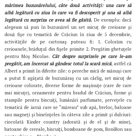
mărimea buzunărelului, câte două activități: una care să
aibă legătură cu ziua în care va fi descoperit și una să aibă
legătură cu surpriza ce avea să fie găsită.
De exemplu: dacă
alegeam să pun în buzunărel un set micuț de creioane și
două fișe cu tematică de Crăciun în ziua de 5 decembrie,
activitățile de pe cartonaș puteau fi: 1. Colorăm cu
creioanele, brăduțul din fișele primite 2. Pregătim ghetuțele
pentru Moș Nicolae.
Cât despre surprizele pe care le-am
pregătit, am încercat să gândesc totul la scară mică
, astfel că
Albert a primit în diferite zile: o pereche mică de mănuși care
a putut fi agățată de buzunăraș cu un cârlig, set micuț de
creioane colorate, diverse forme de mașinuțe (care de care
mai micuțe), ornamente pentru bradul de Crăciun, forme și
stampile pentru biscuiți, lumânări parfumate, șervețele cu
tematică de iarnă care se “măreau” sub apă, breloc, baloane
sau magneți și bineînțeles în câteva zile a primit și dulciuri:
ciocolată Kinder country (adorată și de el și de mine),
batoane de cereale, biscuiți, bomboane de pom, BoniBon sau