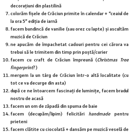
decorațiuni din plastilină
colorăm fișele de Crăciun primite în calendar + “ceaiul de
la ora 5” ediția de iarnă
facem bundincă de vanilie (sau orez cu lapte) și ascultăm
muzică de Crăciun
ne apucăm de împachetat cadouri pentru cei cărora va
trebui să le trimitem din timp prin poștă/curier
facem cu craft de Crăciun împreună (
Christmas Tree
fingerprint
?)
mergem la un târg de Crăciun într-o altă localitate (cu
tot ce va decurge din asta)
după ce ne întoarcem fascinați de luminițe, facem bradul
nostru de acasă
facem un om de zăpadă din spuma de baie
facem (decupăm/lipim) felicitări
handmade
pentru
prieteni
facem clătite cu ciocolată + dansăm pe muzică veselă de