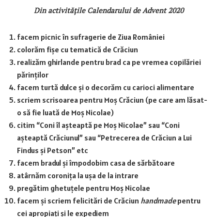
Din activitățile Calendarului de Advent 2020
facem picnic în sufragerie de Ziua României
colorăm fișe cu tematică de Crăciun
realizăm ghirlande pentru brad ca pe vremea copilăriei
părinților
facem turtă dulce și o decorăm cu carioci alimentare
scriem scrisoarea pentru Moș Crăciun (pe care am lăsat-
o să fie luată de Moș Nicolae)
citim “Coni îl așteaptă pe Moș Nicolae” sau “Coni
așteaptă Crăciunul” sau “Petrecerea de Crăciun a Lui
Findus și Petson” etc
facem bradul și împodobim casa de sărbătoare
atârnăm coronița la ușa de la intrare
pregătim ghetuțele pentru Moș Nicolae
facem și scriem felicitări de Crăciun
handmade
pentru
cei apropiați și le expediem