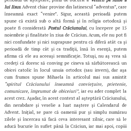
lui Iisus
. Advent chiar provine din latinescul “adventus”, care
înseamnă exact “venire”. Sigur, această perioadă putem
spune că există sub o altă formă și în religia ortodoxă și
poate fi considerată
Postul Crăciunului
, cu începere pe 15
noiembrie și finalitate în ziua de Crăciun. Acum, ele nu pot fi
nici confundate și nici suprapuse pentru că diferă atât ca și
perioadă de timp cât și ca tradiții, însă în esență, putem
afirma că ele au aceeași semnificație. Totuși, nu aș vrea să
credeți că doresc să conving pe cineva să sărbătorească un
obicei catolic în locul unuia ortodox (sau invers), dar așa
cum frumos spune Mihaela în articolul mai sus amintit
“spiritul Crăciunului înseamnă conviețuire, prietenie,
comunicare, împrumut de obiceiuri”
, iar eu ader complet la
acest crez. Așadar, în acest context al așteptării Crăciunului,
din nerabdare și veselie a luat naștere și Calendarul de
Advent. Inițial, se pare că oamenii pur și simplu numărau
zilele și încercau să facă ceva interesant zilnic, care să le
aducă bucurie în suflet până la Crăciun, iar mai apoi, copiii