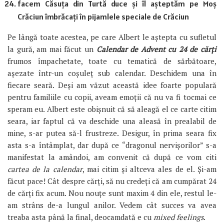
facem Căsuța din Turtă duce și îl așteptăm pe Moș
Crăciun îmbrăcați în pijamlele speciale de Crăciun
Pe lângă toate acestea, pe care Albert le aștepta cu sufletul
la gură, am mai făcut un
Calendar de Advent cu 24 de cărți
frumos împachetate, toate cu tematică de sărbătoare,
așezate într-un coșuleț sub calendar. Deschidem una în
fiecare seară. Deși am văzut această idee foarte populară
pentru familiile cu copii, aveam emoții că nu va fi tocmai ce
speram eu. Albert este obișnuit că să aleagă el ce carte citim
seara, iar faptul că va deschide una aleasă în prealabil de
mine, s-ar putea să-l frustreze. Desigur, în prima seara fix
asta s-a întâmplat, dar după ce “dragonul nervișorilor” s-a
manifestat la amândoi, am convenit că după ce vom citi
cartea de la calendar
, mai citim și altceva ales de el. Și-am
făcut pace! Cât despre cărți, să nu credeți că am cumpărat 24
de cărți fix acum. Nou nouțe sunt maxim 4 din ele, restul le-
am strâns de-a lungul anilor. Vedem cât succes va avea
treaba asta până la final, deocamdată e cu
mixed feelings
.