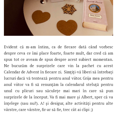
Evident că m-am întins, ca de fiecare dată când vorbesc
despre ceva ce îmi place foarte, foarte mult, dar cred că am
spus tot ce aveam de spus despre acest subiect momentan.
Ne bucurăm de surprizele care vin la pachet cu acest
Calendar de Advent în fiecare zi. Simțiți-vă liberi să întrebați
lucruri dacă vă tentează pentru anul viitor. Grija mea pentru
anul viitor va fi să renunțăm la calendarul steluță pentru
unul cu plicuri sau săculețe mai mari în care să pun
surprizele de la început. Va fi mai mare și Albert, sper că va
înțelege (sau nu?). A! și desigur, alte activități pentru alte
vârstre, care vârstre, fir-ar să fie, trec cât ai clipi ;)