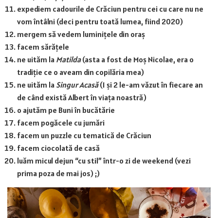
expediem cadourile de Crăciun pentru cei cu care nu ne
vom întâlni (deci pentru toată lumea, fiind 2020)
mergem să vedem luminițele din oraș
facem sărățele
ne uităm la
Matilda
(asta a fost de Moș Nicolae, era o
tradiție ce o aveam din copilăria mea)
ne uităm la
Singur Acasă
(1 și 2 le-am văzut în fiecare an
de când există Albert în viața noastră)
o ajutăm pe Buni în bucătărie
facem pogăcele cu jumări
facem un puzzle cu tematică de Crăciun
facem ciocolată de casă
luăm micul dejun “cu stil” într-o zi de weekend (vezi
prima poza de mai jos) ;)