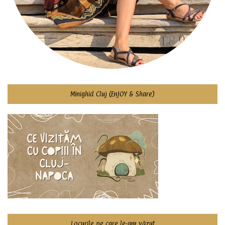
Minighid Cluj (EnJOY & Share)
Locurile pe care le-am văzut