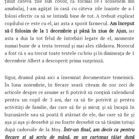
ținut câteva zile sub covor, că tocmai ce-l scosesem din
amabalaj, l-am agățat în casă cu câteva zile înainte de a-l
folosi efectiv ca să se întindă bine de tot. A trebuit explicat
copilului ce este cu el, iar asta a sporit farmecul.
Am început
să-l folosim de la 1 decembrie și până în ziua de Ajun
, iar
asta a dus la tot felul de întrebări legate de el, momente
numai bune de a testa terenul și mai ales răbdarea. Norocul
a fost că s-au trecut toate testele cu brio și în dimineața de 1
decembrie Albert a descoperit prima surprinză.
Sigur, drumul până aici a însemnat documentare temeinică.
În luna noiembrie, în fiecare seară citeam de zor zeci de
articole despre ce anume ar fi potrivit să conțină calendarul
pentru un copil de 3 ani, dar ca să fie potrivit și pentru
activități de familie, dar care să fie și micuț și să încapă în
buzunărele sau să poată fi atârnat de ele, dar care să fie și
așa și așa și deosebit și nu foarte deosebit ca să tânjim totuși
după cadoruile de la Moș.
Într-un final, am decis ca pentru
fiecare zi să scriu de mână, pe un cartonaș tăiat după