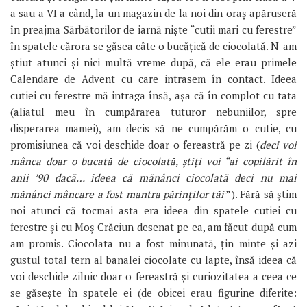
a sau a VI a când, la un magazin de la noi din oraș apăruseră
în preajma Sărbătorilor de iarnă niște “cutii mari cu ferestre”
în spatele cărora se găsea câte o bucățică de ciocolată. N-am
știut atunci și nici multă vreme după, că ele erau primele
Calendare de Advent cu care intrasem în contact. Ideea
cutiei cu ferestre mă intraga însă, așa că în complot cu tata
(aliatul meu în cumpărarea tuturor nebuniilor, spre
disperarea mamei), am decis să ne cumpărăm o cutie, cu
promisiunea că voi deschide doar o fereastră pe zi (
deci voi
mânca doar o bucată de ciocolată, știți voi “ai copilărit în
anii ’90 dacă… ideea că mănânci ciocolată deci nu mai
mănânci mâncare a fost mantra părinților tăi”
). Fără să știm
noi atunci că tocmai asta era ideea din spatele cutiei cu
ferestre și cu Moș Crăciun desenat pe ea, am făcut după cum
am promis. Ciocolata nu a fost minunată, țin minte și azi
gustul total tern al banalei ciocolate cu lapte, însă ideea că
voi deschide zilnic doar o fereastră și curiozitatea a ceea ce
se găsește în spatele ei (de obicei erau figurine diferite: