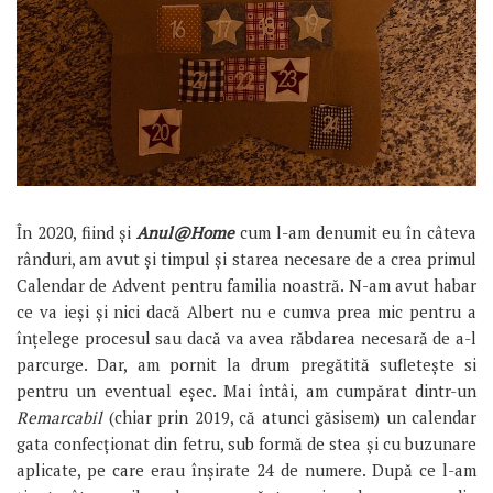
În 2020, fiind și
Anul@Home
cum l-am denumit eu în câteva
rânduri, am avut și timpul și starea necesare de a crea primul
Calendar de Advent pentru familia noastră. N-am avut habar
ce va ieși și nici dacă Albert nu e cumva prea mic pentru a
înțelege procesul sau dacă va avea răbdarea necesară de a-l
parcurge. Dar, am pornit la drum pregătită sufletește si
pentru un eventual eșec. Mai întâi, am cumpărat dintr-un
Remarcabil
(chiar prin 2019, că atunci găsisem) un calendar
gata confecționat din fetru, sub formă de stea și cu buzunare
aplicate, pe care erau înșirate 24 de numere. După ce l-am