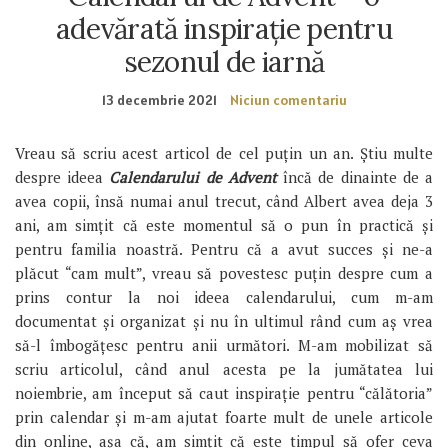
adevărată inspirație pentru
sezonul de iarnă
13 decembrie 2021
Niciun comentariu
Vreau să scriu acest articol de cel puțin un an. Știu multe
despre ideea
Calendarului de Advent
încă de dinainte de a
avea copii, însă numai anul trecut, când Albert avea deja 3
ani, am simțit că este momentul să o pun în practică și
pentru familia noastră. Pentru că a avut succes și ne-a
plăcut “cam mult”, vreau să povestesc puțin despre cum a
prins contur la noi ideea calendarului, cum m-am
documentat și organizat și nu în ultimul rând cum aș vrea
să-l îmbogățesc pentru anii următori. M-am mobilizat să
scriu articolul, când anul acesta pe la jumătatea lui
noiembrie, am început să caut inspirație pentru “călătoria”
prin calendar și m-am ajutat foarte mult de unele articole
din online, așa că, am simțit că este timpul să ofer ceva