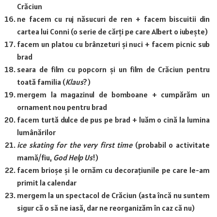
Crăciun
ne facem cu ruj năsucuri de ren + facem biscuitii din
cartea lui Conni (o serie de cărți pe care Albert o iubește)
facem un platou cu brânzeturi și nuci + facem picnic sub
brad
seara de film cu popcorn și un film de Crăciun pentru
toată familia (
Klaus
?)
mergem la magazinul de bomboane + cumpărăm un
ornament nou pentru brad
facem turtă dulce de pus pe brad + luăm o cină la lumina
lumânărilor
ice skating for the very first time
(probabil o activitate
mamă/fiu,
God Help Us
!)
facem brioșe și le ornăm cu decorațiunile pe care le-am
primit la calendar
mergem la un spectacol de Crăciun (asta încă nu suntem
sigur că o să ne iasă, dar ne reorganizăm în caz că nu)