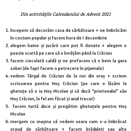
Din activitățile Calendarului de Advent 2021
începem să decorăm casa de sărbătoare + ne îmbrăcăm
în costum popular și facem hora de 1 decembrie
alegem haine și jucării care pot fi donate + alegem o
poezie scurtă pe care să o învățăm până la Crăciun
facem ciocolată caldă și ne prefacem că o bem la gura
sobei (de fapt facem o petrecere în pijamale)
vedem Târgul de Crăciun de la noi din oraș + scriem
scrisoarea pentru Moș Crăciun (pe care o lăsăm la
ghetuțe să o ia Moș Nicolae și să ducă “prietenului” său
Moș Crăciun, la fel am făcut și anul trecut)
facem turtă duce și pregătim ghetuțele pentru Moș
Nicolae
mergem cu mașina să vedem seara cum s-a îmbrăcat
orașul de sărbătoare + facem brăduleți sau alte