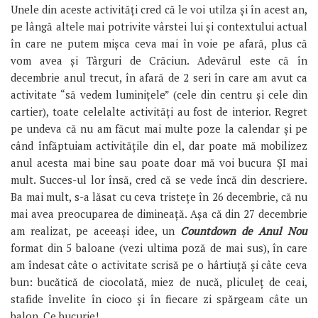
Unele din aceste activități cred că le voi utilza și în acest an,
pe lângă altele mai potrivite vârstei lui și contextului actual
în care ne putem mișca ceva mai în voie pe afară, plus că
vom avea și Târguri de Crăciun. Adevărul este că în
decembrie anul trecut, în afară de 2 seri în care am avut ca
activitate “să vedem luminițele” (cele din centru și cele din
cartier), toate celelalte activități au fost de interior. Regret
pe undeva că nu am făcut mai multe poze la calendar și pe
când înfăptuiam activitățile din el, dar poate mă mobilizez
anul acesta mai bine sau poate doar mă voi bucura ȘI mai
mult. Succes-ul lor însă, cred că se vede încă din descriere.
Ba mai mult, s-a lăsat cu ceva tristețe în 26 decembrie, că nu
mai avea preocuparea de dimineață. Așa că din 27 decembrie
am realizat, pe aceeași idee, un
Countdown de Anul Nou
format din 5 baloane (vezi ultima poză de mai sus), în care
am îndesat câte o activitate scrisă pe o hârtiuță și câte ceva
bun: bucătică de ciocolată, miez de nucă, pliculeț de ceai,
stafide învelite în cioco și în fiecare zi spărgeam câte un
balon. Ce bucurie!