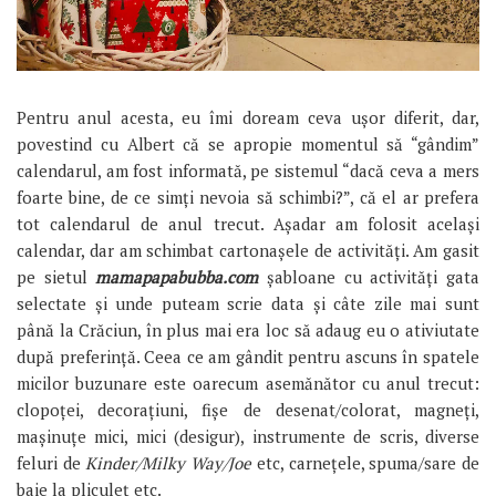
Pentru anul acesta, eu îmi doream ceva ușor diferit, dar,
povestind cu Albert că se apropie momentul să “gândim”
calendarul, am fost informată, pe sistemul “dacă ceva a mers
foarte bine, de ce simți nevoia să schimbi?”, că el ar prefera
tot calendarul de anul trecut. Așadar am folosit același
calendar, dar am schimbat cartonașele de activități. Am gasit
pe sietul
mamapapabubba.com
șabloane cu activități gata
selectate și unde puteam scrie data și câte zile mai sunt
până la Crăciun, în plus mai era loc să adaug eu o ativiutate
după preferință. Ceea ce am gândit pentru ascuns în spatele
micilor buzunare este oarecum asemănător cu anul trecut:
clopoței, decorațiuni, fișe de desenat/colorat, magneți,
mașinuțe mici, mici (desigur), instrumente de scris, diverse
feluri de
Kinder/Milky Way/Joe
etc, carnețele, spuma/sare de
baie la pliculeț etc.