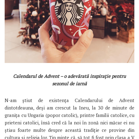
Calendarul de Advent – o adevărată inspirație pentru
sezonul de iarnă
N-am știut de existența Calendarului de Advent
dintotdeauna, deși am crescut la Ineu, la 30 de minute de
granița cu Ungaria (popor catolic), printre familii catolice, cu
prieteni catolici, însă cred că la noi în zonă nici măcar ei nu
știau foarte multe despre această tradiție ce provine din
cultura și religia lor. Țin minte că, să tot fi fost prin clasa a V