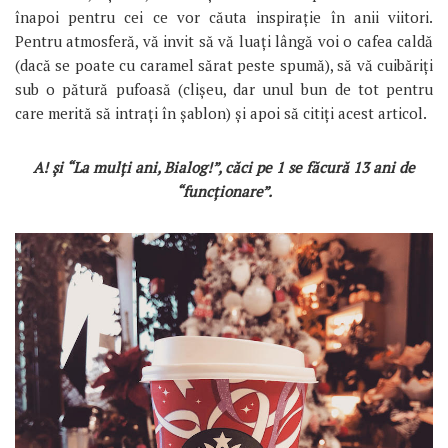
înapoi pentru cei ce vor căuta inspirație în anii viitori.
Pentru atmosferă, vă invit să vă luați lângă voi o cafea caldă
(dacă se poate cu caramel sărat peste spumă), să vă cuibăriți
sub o pătură pufoasă (clișeu, dar unul bun de tot pentru
care merită să intrați în șablon) și apoi să citiți acest articol.
A! și “La mulți ani, Bialog!”, căci pe 1 se făcură 13 ani de
“funcționare”.