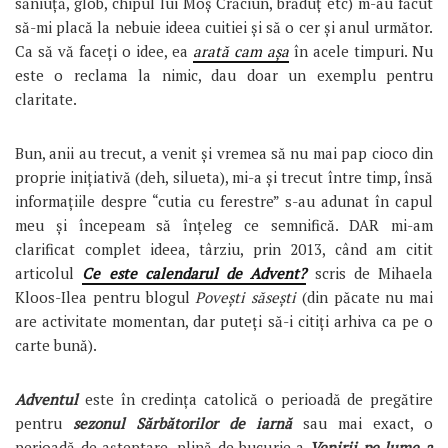
săniuță, glob, chipul lui Moș Crăciun, brăduț etc) m-au făcut
să-mi placă la nebuie ideea cuitiei și să o cer și anul următor.
Ca să vă faceți o idee, ea
arată cam așa
în acele timpuri. Nu
este o reclama la nimic, dau doar un exemplu pentru
claritate.
Bun, anii au trecut, a venit și vremea să nu mai pap cioco din
proprie inițiativă (deh, silueta), mi-a și trecut între timp, însă
informațiile despre “cutia cu ferestre” s-au adunat în capul
meu și începeam să înțeleg ce semnifică. DAR mi-am
clarificat complet ideea, târziu, prin 2013, când am citit
articolul
Ce este calendarul de Advent?
scris de Mihaela
Kloos-Ilea pentru blogul
Povești săsești
(din păcate nu mai
are activitate momentan, dar puteți să-i citiți arhiva ca pe o
carte bună).
Adventul
este în credința catolică o perioadă de pregătire
pentru
sezonul Sărbătorilor de iarnă
sau mai exact, o
perioadă de așteptare, plină de bucurie a
Venirii pe lume a