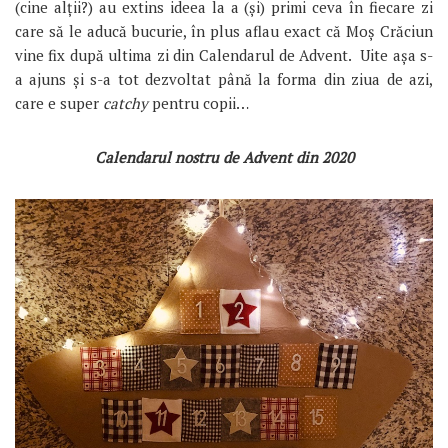
(cine alții?) au extins ideea la a (și) primi ceva în fiecare zi
care să le aducă bucurie, în plus aflau exact că Moș Crăciun
vine fix după ultima zi din Calendarul de Advent. Uite așa s-
a ajuns și s-a tot dezvoltat până la forma din ziua de azi,
care e super
catchy
pentru copii…
Calendarul nostru de Advent din 2020