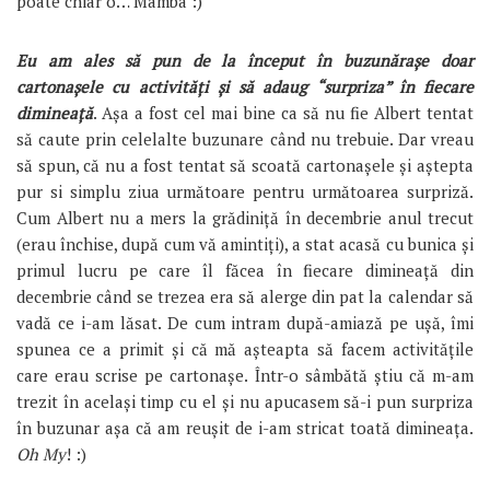
poate chiar o… Mamba :)
Eu am ales să pun de la început în buzunărașe doar
cartonașele cu activități și să adaug “surpriza” în fiecare
dimineață
. Așa a fost cel mai bine ca să nu fie Albert tentat
să caute prin celelalte buzunare când nu trebuie. Dar vreau
să spun, că nu a fost tentat să scoată cartonașele și aștepta
pur si simplu ziua următoare pentru următoarea surpriză.
Cum Albert nu a mers la grădiniță în decembrie anul trecut
(erau închise, după cum vă amintiți), a stat acasă cu bunica și
primul lucru pe care îl făcea în fiecare dimineață din
decembrie când se trezea era să alerge din pat la calendar să
vadă ce i-am lăsat. De cum intram după-amiază pe ușă, îmi
spunea ce a primit și că mă așteapta să facem activitățile
care erau scrise pe cartonașe. Într-o sâmbătă știu că m-am
trezit în același timp cu el și nu apucasem să-i pun surpriza
în buzunar așa că am reușit de i-am stricat toată dimineața.
Oh My
! :)