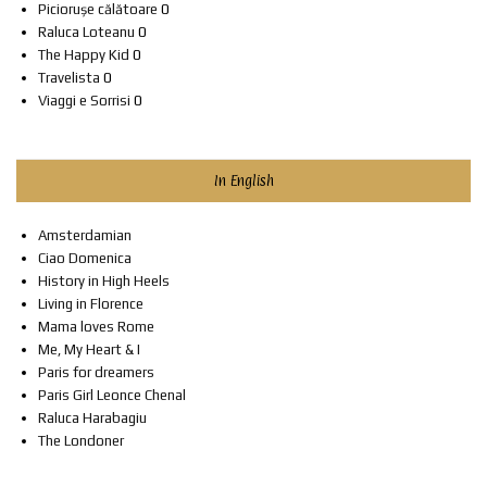
Piciorușe călătoare
0
Raluca Loteanu
0
The Happy Kid
0
Travelista
0
Viaggi e Sorrisi
0
In English
Amsterdamian
Ciao Domenica
History in High Heels
Living in Florence
Mama loves Rome
Me, My Heart & I
Paris for dreamers
Paris Girl Leonce Chenal
Raluca Harabagiu
The Londoner