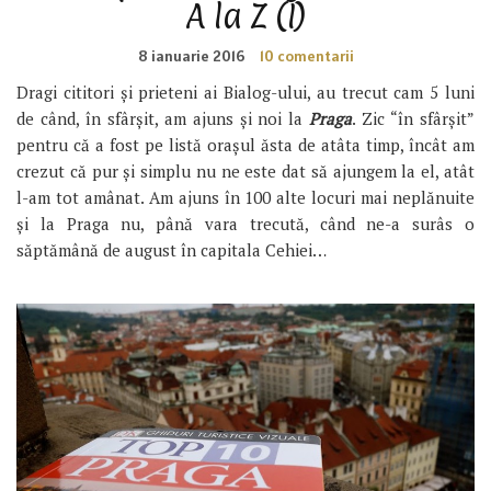
A la Z (I)
8 ianuarie 2016
10 comentarii
Dragi cititori și prieteni ai Bialog-ului, au trecut cam 5 luni
de când, în sfârșit, am ajuns și noi la
Praga
. Zic “în sfârșit”
pentru că a fost pe listă orașul ăsta de atâta timp, încât am
crezut că pur și simplu nu ne este dat să ajungem la el, atât
l-am tot amânat. Am ajuns în 100 alte locuri mai neplănuite
și la Praga nu, până vara trecută, când ne-a surâs o
săptămână de august în capitala Cehiei…