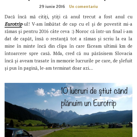
29 iunie 2016
Un comentariu
Dacă încă mă citiți, știți că anul trecut a fost anul cu
Eurotrip
-ul! V-am îmbătat de cap cu el și de povestit mi-a
rămas și pentru 2016 câte ceva :) Noroc că într-un final i-am
dat de capăt, însă o restanță tot a rămas și scriu la ea la
mine în minte încă din clipa în care făceam ultimii km de
întoarcere spre casă. Mda, cred că nu părăsisem Slovacia
încă și aveam trasate în memorie lucrurile pe care, de șlefuit
și pus în pagină, le-am terminat doar azi…