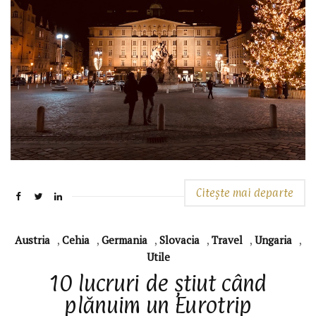
Citește mai departe
Austria
,
Cehia
,
Germania
,
Slovacia
,
Travel
,
Ungaria
,
Utile
10 lucruri de știut când
plănuim un Eurotrip