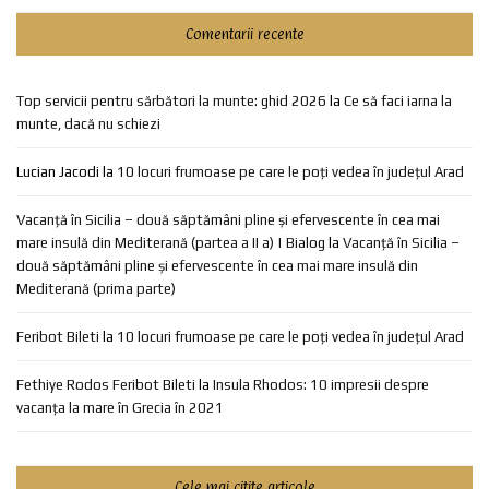
Comentarii recente
Top servicii pentru sărbători la munte: ghid 2026
la
Ce să faci iarna la
munte, dacă nu schiezi
Lucian Jacodi
la
10 locuri frumoase pe care le poți vedea în județul Arad
Vacanță în Sicilia – două săptămâni pline și efervescente în cea mai
mare insulă din Mediterană (partea a II a) | Bialog
la
Vacanță în Sicilia –
două săptămâni pline și efervescente în cea mai mare insulă din
Mediterană (prima parte)
Feribot Bileti
la
10 locuri frumoase pe care le poți vedea în județul Arad
Fethiye Rodos Feribot Bileti
la
Insula Rhodos: 10 impresii despre
vacanța la mare în Grecia în 2021
Cele mai citite articole