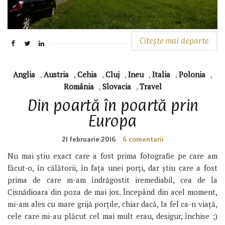
Citește mai departe
Anglia
,
Austria
,
Cehia
,
Cluj
,
Ineu
,
Italia
,
Polonia
,
România
,
Slovacia
,
Travel
Din poartă în poartă prin
Europa
21 februarie 2016
6 comentarii
Nu mai știu exact care a fost prima fotografie pe care am
făcut-o, în călătorii, în fața unei porți, dar știu care a fost
prima de care m-am îndrăgostit iremediabil, cea de la
Cisnădioara din poza de mai jos. Începând din acel moment,
mi-am ales cu mare grijă porțile, chiar dacă, la fel ca-n viață,
cele care mi-au plăcut cel mai mult erau, desigur, închise ;)