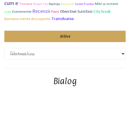
cum e
Mări și oceane
Toscana
Bucureşti
Sudul Franței
Florești City
Daytrips
Recenzii
Obiective turistice
City break
Evenimente
Paris
Liste
Transilvania
Romania merita descoperita
Arhive
Arhive
Bialog