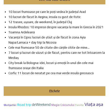
10 locuri frumoase pe care le poți vedea în județul Arad
10 lucruri de făcut în Aegina, insula cu gust de fistic
12 trasee, ușoare, de weekend, în județul Cluj
Insula Rhodos: 10 impresii despre vacanța la mare în Grecia în 2021
Toamna Ardeleană
Vacanță în Cipru: lucruri de știut și de făcut în zona Ayia
Napa/Larnaca + day trip la Nicosia
Cele mai frumoase 50 de citate din cărțile citite de mine...
7 locuri și lucruri de văzut și de făcut, pentru care ne tot întoarcem la
Mediaș
City break la Bologna: idei, locuri și emoții în unul din cele mai
frumoase orașe din Italia
Corfu: 11 locuri de neratat pe cea mai verde insulă grecească
Etichete
Viaţa aşa
deWeekend
Road trip
Magia Crăciunului
Familie
Montpellier