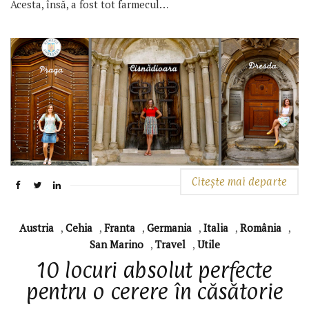
Acesta, însă, a fost tot farmecul…
Citește mai departe
Austria
,
Cehia
,
Franta
,
Germania
,
Italia
,
România
,
San Marino
,
Travel
,
Utile
10 locuri absolut perfecte
pentru o cerere în căsătorie