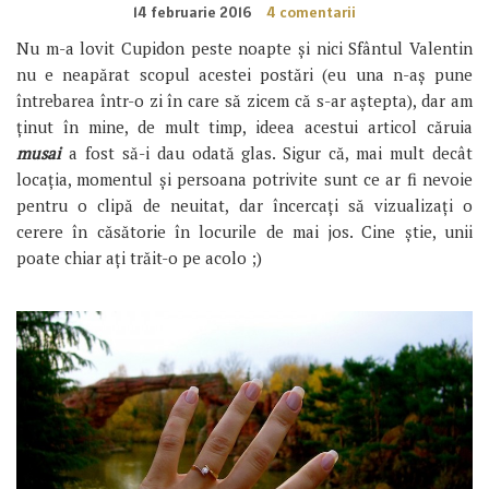
14 februarie 2016
4 comentarii
Nu m-a lovit Cupidon peste noapte și nici Sfântul Valentin
nu e neapărat scopul acestei postări (eu una n-aș pune
întrebarea într-o zi în care să zicem că s-ar aștepta), dar am
ținut în mine, de mult timp, ideea acestui articol căruia
musai
a fost să-i dau odată glas. Sigur că, mai mult decât
locația, momentul și persoana potrivite sunt ce ar fi nevoie
pentru o clipă de neuitat, dar încercați să vizualizați o
cerere în căsătorie în locurile de mai jos. Cine știe, unii
poate chiar ați trăit-o pe acolo ;)