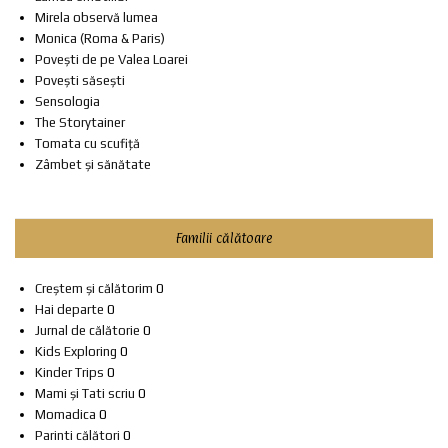
Mirela observă lumea
Monica (Roma & Paris)
Povești de pe Valea Loarei
Povești săsești
Sensologia
The Storytainer
Tomata cu scufiță
Zâmbet și sănătate
Familii călătoare
Creștem și călătorim
0
Hai departe
0
Jurnal de călătorie
0
Kids Exploring
0
Kinder Trips
0
Mami și Tati scriu
0
Momadica
0
Parinti călători
0