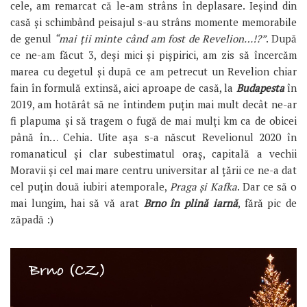
cele, am remarcat că le-am strâns în deplasare. Ieșind din
casă și schimbând peisajul s-au strâns momente memorabile
de genul
“mai ții minte când am fost de Revelion…!?”
. După
ce ne-am făcut 3, deși mici și pișpirici, am zis să încercăm
marea cu degetul și după ce am petrecut un Revelion chiar
fain în formulă extinsă, aici aproape de casă, la
Budapesta
în
2019, am hotărât să ne întindem puțin mai mult decât ne-ar
fi plapuma și să tragem o fugă de mai mulți km ca de obicei
până în… Cehia. Uite așa s-a născut Revelionul 2020 în
romanaticul și clar subestimatul oraș, capitală a vechii
Moravii și cel mai mare centru universitar al țării ce ne-a dat
cel puțin două iubiri atemporale,
Praga și Kafka
. Dar ce să o
mai lungim, hai să vă arat
Brno în plină iarnă
, fără pic de
zăpadă :)