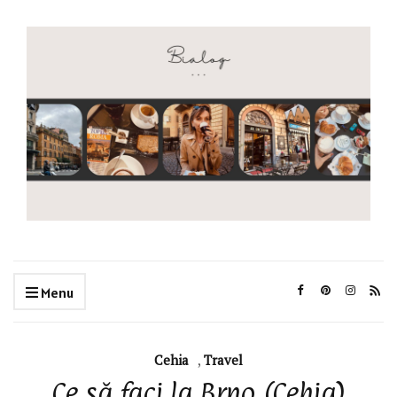
Menu
Cehia
,
Travel
Ce să faci la Brno (Cehia)