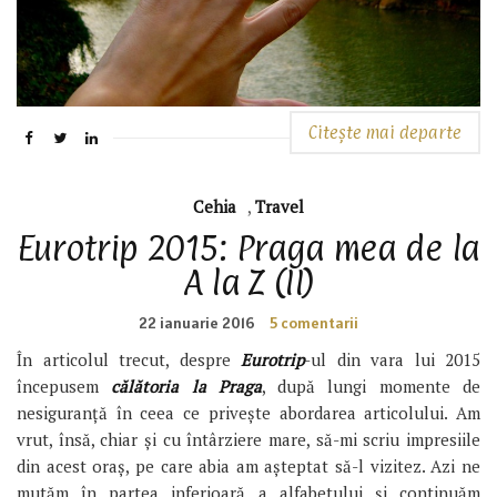
Citește mai departe
Cehia
,
Travel
Eurotrip 2015: Praga mea de la
A la Z (II)
22 ianuarie 2016
5 comentarii
În articolul trecut, despre
Eurotrip
-ul din vara lui 2015
începusem
călătoria la Praga
, după lungi momente de
nesiguranță în ceea ce privește abordarea articolului. Am
vrut, însă, chiar și cu întârziere mare, să-mi scriu impresiile
din acest oraș, pe care abia am așteptat să-l vizitez. Azi ne
mutăm în partea inferioară a alfabetului și continuăm