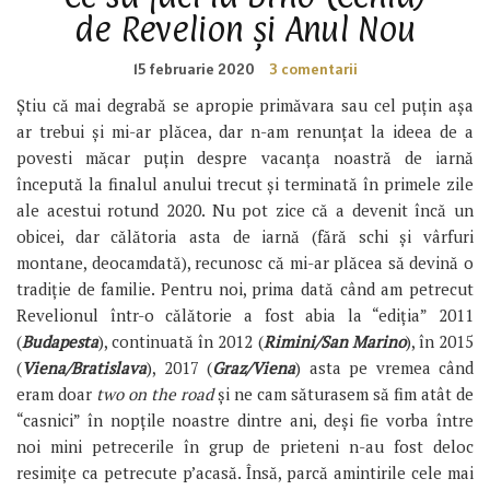
de Revelion și Anul Nou
15 februarie 2020
3 comentarii
Știu că mai degrabă se apropie primăvara sau cel puțin așa
ar trebui și mi-ar plăcea, dar n-am renunțat la ideea de a
povesti măcar puțin despre vacanța noastră de iarnă
începută la finalul anului trecut și terminată în primele zile
ale acestui rotund 2020. Nu pot zice că a devenit încă un
obicei, dar călătoria asta de iarnă (fără schi și vârfuri
montane, deocamdată), recunosc că mi-ar plăcea să devină o
tradiție de familie. Pentru noi, prima dată când am petrecut
Revelionul într-o călătorie a fost abia la “ediția” 2011
(
Budapesta
), continuată în 2012 (
Rimini/San Marino
), în 2015
(
Viena/Bratislav
a
), 2017 (
Graz/Viena
) asta pe vremea când
eram doar
two on the road
și ne cam săturasem să fim atât de
“casnici” în nopțile noastre dintre ani, deși fie vorba între
noi mini petrecerile în grup de prieteni n-au fost deloc
resimițe ca petrecute p’acasă. Însă, parcă amintirile cele mai