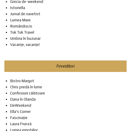
Grecia de-weekend
Istoriella
Jurnal de navetist
Lumea Mare
Romândra.ro
Tuk Tuk Travel
Umbria în buzunar
Vacanțe, vacanțe!
Povestitori
Bistro Margot
Chris predă în lume
Confesiuni călătoare
Dana în Olanda
DeWeekend
Ella's Corner
Fascinație
Laura Frunză
Lumea emotiilor