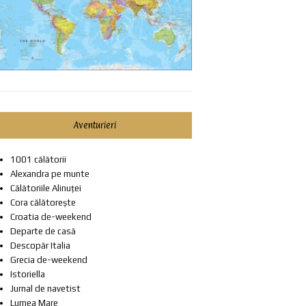
Aventurieri
1001 călătorii
Alexandra pe munte
Călătoriile Alinuței
Cora călătorește
Croatia de-weekend
Departe de casă
Descopăr Italia
Grecia de-weekend
Istoriella
Jurnal de navetist
Lumea Mare