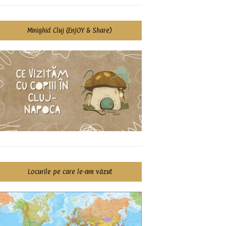
Minighid Cluj (EnJOY & Share)
Locurile pe care le-am văzut