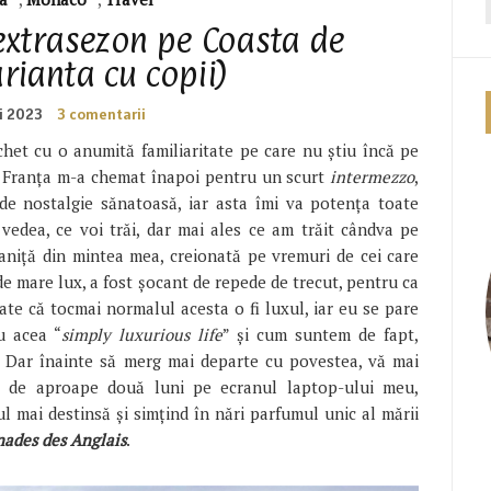
extrasezon pe Coasta de
rianta cu copii)
i 2023
3 comentarii
chet cu o anumită familiaritate pe care nu știu încă pe
 Franța m-a chemat înapoi pentru un scurt
intermezzo
,
 de nostalgie sănatoasă, iar asta îmi va potența toate
 vedea, ce voi trăi, dar mai ales ce am trăit cândva pe
aniță din mintea mea, creionată pe vremuri de cei care
e mare lux, a fost șocant de repede de trecut, pentru ca
te că tocmai normalul acesta o fi luxul, iar eu se pare
u acea “
simply luxurious life
” și cum suntem de fapt,
a. Dar înainte să merg mai departe cu povestea, vă mai
 de aproape două luni pe ecranul laptop-ului meu,
ul mai destinsă și simțind în nări parfumul unic al mării
ades des Anglais
.