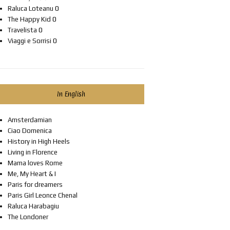
Raluca Loteanu
0
The Happy Kid
0
Travelista
0
Viaggi e Sorrisi
0
In English
Amsterdamian
Ciao Domenica
History in High Heels
Living in Florence
Mama loves Rome
Me, My Heart & I
Paris for dreamers
Paris Girl Leonce Chenal
Raluca Harabagiu
The Londoner