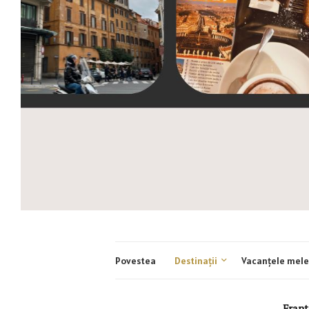
Povestea
Destinații
Vacanțele mele
Frant