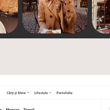
Cărți și filme
Lifestyle
Portofoliu
a
,
Monaco
,
Travel