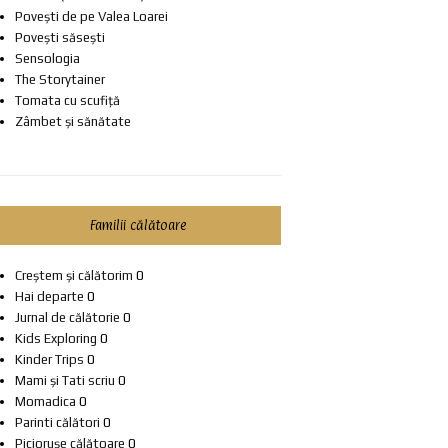
Povești de pe Valea Loarei
Povești săsești
Sensologia
The Storytainer
Tomata cu scufiță
Zâmbet și sănătate
Familii călătoare
Creștem și călătorim
0
Hai departe
0
Jurnal de călătorie
0
Kids Exploring
0
Kinder Trips
0
Mami și Tati scriu
0
Momadica
0
Parinti călători
0
Piciorușe călătoare
0