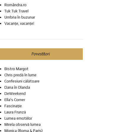
Romândra.ro
Tuk Tuk Travel
Umbria în buzunar
Vacanțe, vacanțe!
Povestitori
Bistro Margot
Chris predă în lume
Confesiuni călătoare
Dana în Olanda
DeWeekend
Ella's Corner
Fascinație
Laura Frunză
Lumea emotiilor
Mirela observă lumea
Monica (Roma & Paris)