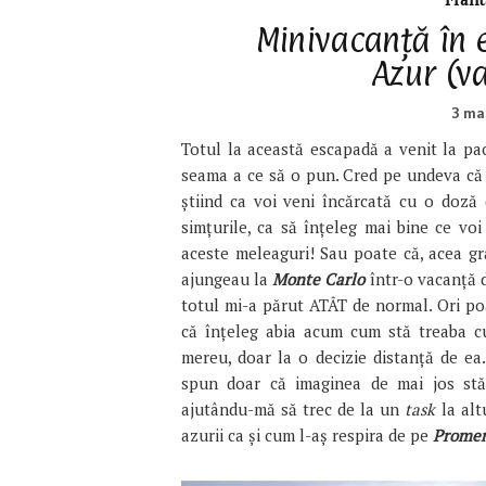
Minivacanță în 
Azur (va
3 ma
Totul la această escapadă a venit la pa
seama a ce să o pun. Cred pe undeva că
știind ca voi veni încărcată cu o doză
simțurile, ca să înțeleg mai bine ce voi
aceste meleaguri! Sau poate că, acea gr
ajungeau la
Monte Carlo
într-o vacanță d
totul mi-a părut ATÂT de normal. Ori poa
că înțeleg abia acum cum stă treaba c
mereu, doar la o decizie distanță de e
spun doar că imaginea de mai jos stă
ajutându-mă să trec de la un
task
la alt
azurii ca și cum l-aș respira de pe
Promen