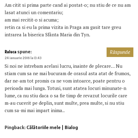
Am citit si prima parte cand ai postat-o; nu stiu de ce nu am
lasat atunci un comentariu;
am mai recitit-o si acuma;
retin ca si eu la prima vizita in Praga am gasit tare greu
intrarea la biserica Sfânta Maria din Tyn.
spune:
Raluca
Răspunde
24 ianuarie 2016 la 13:43
Si noi ne intrebam acelasi lucru, inainte de plecare… Nu
stiam cum sa ne mai bucuram de orasul asta atat de frumos,
dar ne-am tot promis ca ne vom intoarce, poate pentru o
perioada mai lunga. Totusi, sunt atatea locuri minunate-n
lume, ca nu stiu daca o sa fie timp de revazut locurile care
m-au cucerit pe deplin, sunt multe, prea multe, si nu stiu
cum sa-mi mai impart inima..
Pingback:
Călătoriile mele | Bialog