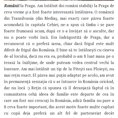
Românii
la Praga. Am întâlnit doi români stabiliți la Praga de
ceva vreme și a fost foarte interesantă întâlnirea. O româncă
din Transilvania (din Mediaș, mai exact) care părea foarte
acomodată în capitala Cehiei, ne-a spus că limba i se pare
foarte frumoasă acum, după ce s-a învățat să o asculte, dar
nu o poate vorbi încă. Era îndrăgostită de Praga, dar a
recunoscut că o preferă iarna, chiar dacă frigul este mult
diferit de frigul din România. E bine să te întâlnești cu cineva
de-al locului, dacă nu era ea, probabil n-am fi luat masa pe o
terasă la înălțime, de unde puteam vedea centrul vechi la
înserare. Am mai întâlnit un tip de la Pitești sau Ploiești, nu
mai rețin exact. El părea mai puțin adaptat pe acolo, am avut
în permanență senzația că s-ar întoarce în România oricând,
dar nu încă :) Rețin că spunea că îl deranjază faptul că în
comunitatea cehă ideea de familie este departe de cea în
care am fost noi crescuți în România, adică familia nu pare a
fi ceva foarte important, din acest motiv foarte multe cupluri
cu copii deja preferă un alt fel de parteneriat decât