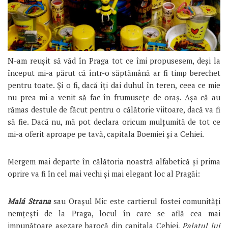
N-am reușit să văd în Praga tot ce îmi propusesem, deși la
început mi-a părut că într-o săptămână ar fi timp berechet
pentru toate. Și o fi, dacă îți dai duhul în teren, ceea ce mie
nu prea mi-a venit să fac în frumusețe de oraș. Așa că au
rămas destule de făcut pentru o călătorie viitoare, dacă va fi
să fie. Dacă nu, mă pot declara oricum mulțumită de tot ce
mi-a oferit aproape pe tavă, capitala Boemiei și a Cehiei.
Mergem mai departe în călătoria noastră alfabetică și prima
oprire va fi în cel mai vechi și mai elegant loc al Pragăi:
Malá Strana
sau Orașul Mic este cartierul fostei comunități
nemțești de la Praga, locul în care se află cea mai
impunătoare așezare barocă din capitala Cehiei,
Palatul lui