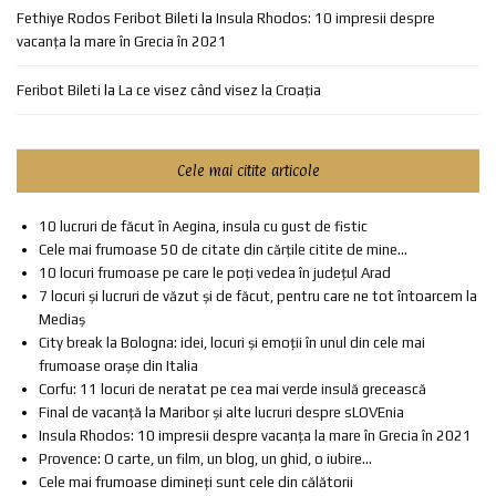
Fethiye Rodos Feribot Bileti
la
Insula Rhodos: 10 impresii despre
vacanța la mare în Grecia în 2021
Feribot Bileti
la
La ce visez când visez la Croația
Cele mai citite articole
10 lucruri de făcut în Aegina, insula cu gust de fistic
Cele mai frumoase 50 de citate din cărțile citite de mine...
10 locuri frumoase pe care le poți vedea în județul Arad
7 locuri și lucruri de văzut și de făcut, pentru care ne tot întoarcem la
Mediaș
City break la Bologna: idei, locuri și emoții în unul din cele mai
frumoase orașe din Italia
Corfu: 11 locuri de neratat pe cea mai verde insulă grecească
Final de vacanță la Maribor și alte lucruri despre sLOVEnia
Insula Rhodos: 10 impresii despre vacanța la mare în Grecia în 2021
Provence: O carte, un film, un blog, un ghid, o iubire...
Cele mai frumoase dimineți sunt cele din călătorii