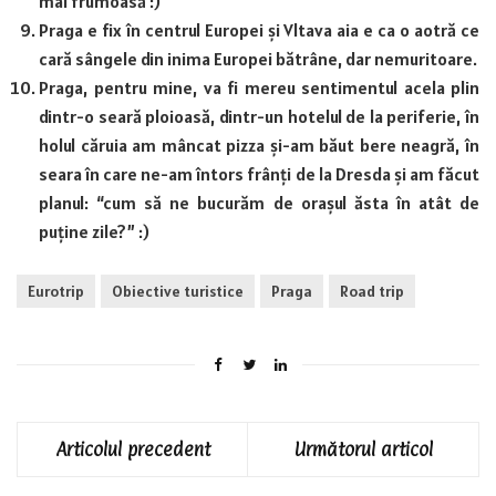
mai frumoasă :)
Praga e fix în centrul Europei și Vltava aia e ca o aotră ce
cară sângele din inima Europei bătrâne, dar nemuritoare.
Praga, pentru mine, va fi mereu sentimentul acela plin
dintr-o seară ploioasă, dintr-un hotelul de la periferie, în
holul căruia am mâncat pizza și-am băut bere neagră, în
seara în care ne-am întors frânți de la Dresda și am făcut
planul: “cum să ne bucurăm de orașul ăsta în atât de
puține zile?” :)
Eurotrip
Obiective turistice
Praga
Road trip
Articolul precedent
Următorul articol