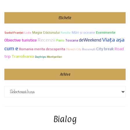
Etichete
Mări și oceane
Evenimente
Sudul Franței
Liste
Magia Crăciunului
Familie
Viaţa aşa
Recenzii
deWeekend
Obiective turistice
Paris
Toscana
cum e
City break
Road
Romania merita descoperita
Bucureşti
Florești City
Transilvania
trip
Daytrips
Montpellier
Arhive
Arhive
Bialog