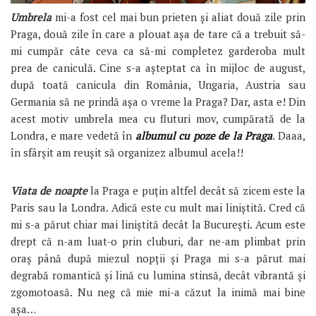
Umbrela
mi-a fost cel mai bun prieten și aliat două zile prin
Praga, două zile în care a plouat așa de tare că a trebuit să-
mi cumpăr câte ceva ca să-mi completez garderoba mult
prea de caniculă. Cine s-a așteptat ca în mijloc de august,
după toată canicula din România, Ungaria, Austria sau
Germania să ne prindă așa o vreme la Praga? Dar, asta e! Din
acest motiv umbrela mea cu fluturi mov, cumpărată de la
Londra, e mare vedetă în
albumul cu poze de la Praga
. Daaa,
în sfârșit am reușit să organizez albumul acela!!
Viata de noapte
la Praga e puțin altfel decât să zicem este la
Paris sau la Londra. Adică este cu mult mai liniștită. Cred că
mi s-a părut chiar mai liniștită decât la București. Acum este
drept că n-am luat-o prin cluburi, dar ne-am plimbat prin
oraș până după miezul nopții și Praga mi s-a părut mai
degrabă romantică și lină cu lumina stinsă, decât vibrantă și
zgomotoasă. Nu neg că mie mi-a căzut la inimă mai bine
așa…