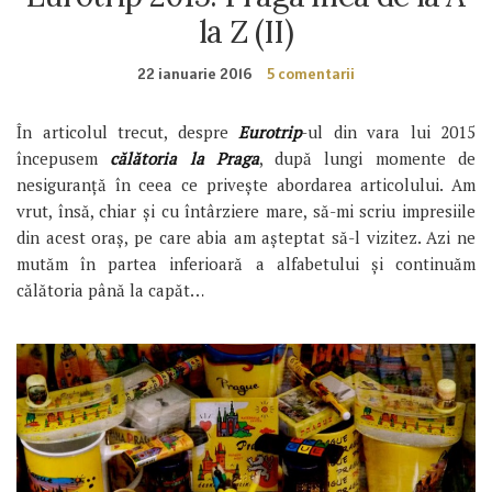
la Z (II)
22 ianuarie 2016
5 comentarii
În articolul trecut, despre
Eurotrip
-ul din vara lui 2015
începusem
călătoria la Praga
, după lungi momente de
nesiguranță în ceea ce privește abordarea articolului. Am
vrut, însă, chiar și cu întârziere mare, să-mi scriu impresiile
din acest oraș, pe care abia am așteptat să-l vizitez. Azi ne
mutăm în partea inferioară a alfabetului și continuăm
călătoria până la capăt…