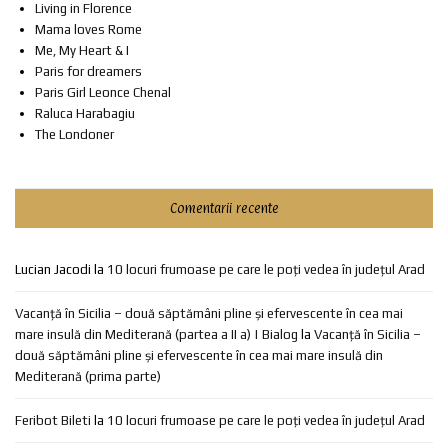
Living in Florence
Mama loves Rome
Me, My Heart & I
Paris for dreamers
Paris Girl Leonce Chenal
Raluca Harabagiu
The Londoner
Comentarii recente
Lucian Jacodi
la
10 locuri frumoase pe care le poți vedea în județul Arad
Vacanță în Sicilia – două săptămâni pline și efervescente în cea mai
mare insulă din Mediterană (partea a II a) | Bialog
la
Vacanță în Sicilia –
două săptămâni pline și efervescente în cea mai mare insulă din
Mediterană (prima parte)
Feribot Bileti
la
10 locuri frumoase pe care le poți vedea în județul Arad