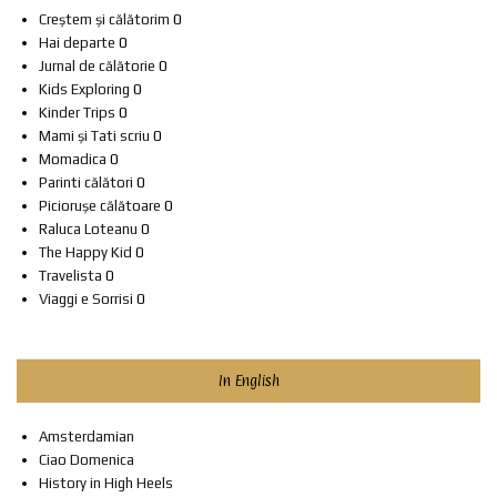
Creștem și călătorim
0
Hai departe
0
Jurnal de călătorie
0
Kids Exploring
0
Kinder Trips
0
Mami și Tati scriu
0
Momadica
0
Parinti călători
0
Piciorușe călătoare
0
Raluca Loteanu
0
The Happy Kid
0
Travelista
0
Viaggi e Sorrisi
0
In English
Amsterdamian
Ciao Domenica
History in High Heels