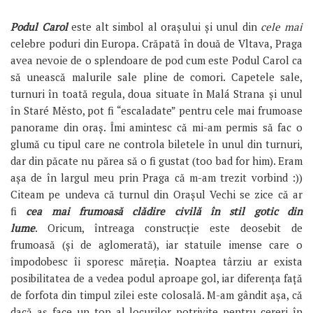
Podul Carol
este alt simbol al orașului și unul din
cele mai
celebre poduri din Europa. Crăpată în două de Vltava, Praga
avea nevoie de o splendoare de pod cum este Podul Carol ca
să unească malurile sale pline de comori. Capetele sale,
turnuri în toată regula, doua situate în Malá Strana și unul
în Staré Město, pot fi “escaladate” pentru cele mai frumoase
panorame din oraș. Îmi amintesc că mi-am permis să fac o
glumă cu tipul care ne controla biletele în unul din turnuri,
dar din păcate nu părea să o fi gustat (too bad for him). Eram
așa de în largul meu prin Praga că m-am trezit vorbind :))
Citeam pe undeva că turnul din Orașul Vechi se zice că ar
fi
cea mai frumoasă clădire civilă în stil gotic din
lume
. Oricum, întreaga construcție este deosebit de
frumoasă (și de aglomerată), iar statuile imense care o
împodobesc îi sporesc măreția. Noaptea târziu ar exista
posibilitatea de a vedea podul aproape gol, iar diferența față
de forfota din timpul zilei este colosală. M-am gândit așa, că
dacă aș face un top al locurilor potrivite pentru cereri în