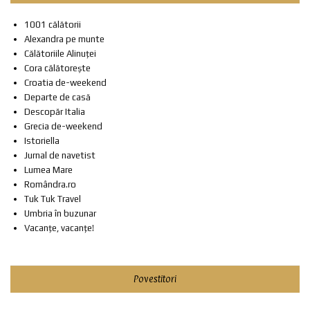
1001 călătorii
Alexandra pe munte
Călătoriile Alinuței
Cora călătorește
Croatia de-weekend
Departe de casă
Descopăr Italia
Grecia de-weekend
Istoriella
Jurnal de navetist
Lumea Mare
Romândra.ro
Tuk Tuk Travel
Umbria în buzunar
Vacanțe, vacanțe!
Povestitori