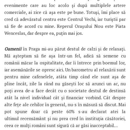
evenimente care au loc acolo și după multiplele artere
comerciale, ai zice că așa este pe bune. Totuși, îmi place să
cred că adevăratul centru este Centrul Vechi, iar turiștii par
să fie de acord cu mine. Reperul Orașului Nou este Piata
Wenceslas, dar despre ea, puțin mai jos.
Oamenii
în Praga mi-au părut destul de calzi și de relaxați.
Mă așteptam să fie așa într-un fel, adică să semene cu
românii măcar la ospitalitate, dar îi întrece prin boemul lor,
iar asemănările se opresc aici. Un barometru al relaxării sunt
pentru mine cafenelele, atâta timp când ele sunt așa de
pline încât, zile la rând nu găsești loc să arunci un ac, nu
poți avea de-a face decât cu o societate destul de destinsă
atât la nivel individual cât și financiar vorbind. Cât despre
alte fețe ale cehilor în general, nu-s în măsură să discut. Mai
pot spune doar că peste 60% s-au declarat atei la
ultimul recensământ și nu prea cred în instituția căsătoriei,
ceea ce mulți români sunt sigură că ar găsi inacceptabil…