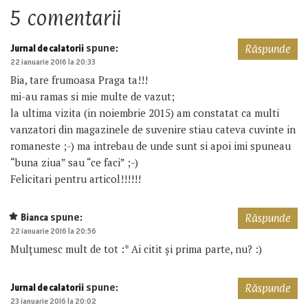
5 comentarii
spune:
Jurnal de calatorii
Răspunde
22 ianuarie 2016 la 20:33
Bia, tare frumoasa Praga ta!!!
mi-au ramas si mie multe de vazut;
la ultima vizita (in noiembrie 2015) am constatat ca multi
vanzatori din magazinele de suvenire stiau cateva cuvinte in
romaneste ;-) ma intrebau de unde sunt si apoi imi spuneau
“buna ziua” sau “ce faci” ;-)
Felicitari pentru articol!!!!!!
spune:
Bianca
Răspunde
22 ianuarie 2016 la 20:56
Mulțumesc mult de tot :* Ai citit și prima parte, nu? :)
spune:
Jurnal de calatorii
Răspunde
23 ianuarie 2016 la 20:02