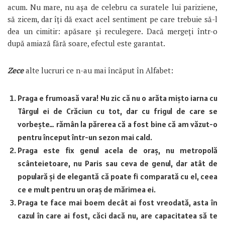
acum. Nu mare, nu așa de celebru ca suratele lui pariziene,
să zicem, dar îți dă exact acel sentiment pe care trebuie să-l
dea un cimitir: apăsare și reculegere. Dacă mergeți într-o
după amiază fără soare, efectul este garantat.
Zece
alte lucruri ce n-au mai încăput în Alfabet:
Praga e frumoasă vara! Nu zic că nu o arăta mișto iarna cu
Târgul ei de Crăciun cu tot, dar cu frigul de care se
vorbește… rămân la părerea că a fost bine că am văzut-o
pentru început într-un sezon mai cald.
Praga este fix genul acela de oraș, nu metropolă
scânteietoare, nu Paris sau ceva de genul, dar atât de
populară și de elegantă că poate fi comparată cu el, ceea
ce e mult pentru un oraș de mărimea ei.
Praga te face mai boem decât ai fost vreodată, asta în
cazul în care ai fost, căci dacă nu, are capacitatea să te