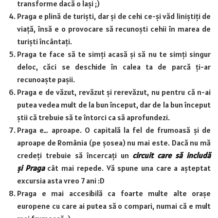
transforme dacă o lași ;)
Praga e plină de turiști, dar și de cehi ce-și văd liniștiți de
viață, însă e o provocare să recunoști cehii în marea de
turiști încântați.
Praga te face să te simți acasă și să nu te simți singur
deloc, căci se deschide în calea ta de parcă ți-ar
recunoaște pașii.
Praga e de văzut, revăzut și rerevăzut, nu pentru că n-ai
putea vedea mult de la bun început, dar de la bun început
știi că trebuie să te întorci ca să aprofundezi.
Praga e… aproape. O capitală la fel de frumoasă și de
aproape de România (pe șosea) nu mai este. Dacă nu mă
credeți trebuie să încercați un
circuit care să includă
și Praga
cât mai repede. Vă spune una care a așteptat
excursia asta vreo 7 ani :D
Praga e mai accesibilă ca foarte multe alte orașe
europene cu care ai putea să o compari, numai că e mult