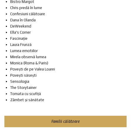
Bistro Margot
Chris predă în lume
Confesiuni călătoare
Dana în Olanda
DeWeekend
Ella's Corner
Fascinație
Laura Frunză
Lumea emotiilor
Mirela observă lumea
Monica (Roma & Paris)
Povești de pe Valea Loarei
Povești săsești
Sensologia
The Storytainer
Tomata cu scufiță
Zâmbet și sănătate
Familii călătoare