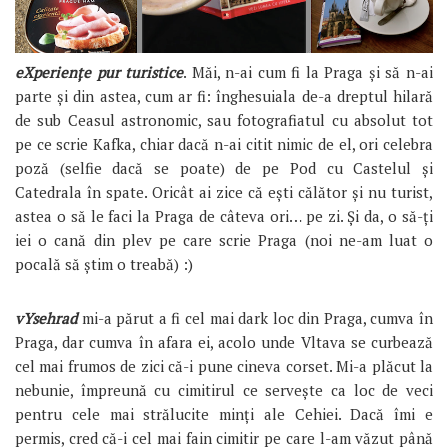
eXperiențe pur turistice
. Măi, n-ai cum fi la Praga și să n-ai
parte și din astea, cum ar fi: înghesuiala de-a dreptul hilară
de sub Ceasul astronomic, sau fotografiatul cu absolut tot
pe ce scrie Kafka, chiar dacă n-ai citit nimic de el, ori celebra
poză (selfie dacă se poate) de pe Pod cu Castelul și
Catedrala în spate. Oricât ai zice că ești călător și nu turist,
astea o să le faci la Praga de câteva ori… pe zi. Și da, o să-ți
iei o cană din plev pe care scrie Praga (noi ne-am luat o
pocală să știm o treabă) :)
vYsehrad
mi-a părut a fi cel mai dark loc din Praga, cumva în
Praga, dar cumva în afara ei, acolo unde Vltava se curbează
cel mai frumos de zici că-i pune cineva corset. Mi-a plăcut la
nebunie, împreună cu cimitirul ce servește ca loc de veci
pentru cele mai strălucite minți ale Cehiei. Dacă îmi e
permis, cred că-i cel mai fain cimitir pe care l-am văzut până