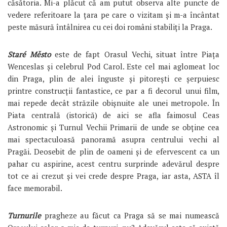
căsătoria. Mi-a plăcut că am putut observa alte puncte de
vedere referitoare la țara pe care o vizitam și m-a încântat
peste măsură întâlnirea cu cei doi români stabiliți la Praga.
Staré Město
este de fapt Orasul Vechi, situat între Piața
Wenceslas și celebrul Pod Carol. Este cel mai aglomeat loc
din Praga, plin de alei înguste și pitorești ce șerpuiesc
printre construcții fantastice, ce par a fi decorul unui film,
mai repede decât străzile obișnuite ale unei metropole. În
Piata centrală (istorică) de aici se afla faimosul Ceas
Astronomic și Turnul Vechii Primarii de unde se obține cea
mai spectaculoasă panoramă asupra centrului vechi al
Pragăi. Deosebit de plin de oameni și de efervescent ca un
pahar cu aspirine, acest centru surprinde adevărul despre
tot ce ai crezut și vei crede despre Praga, iar asta, ASTA îl
face memorabil.
Turnurile
pragheze au făcut ca Praga să se mai numească