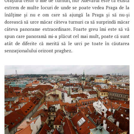
Orașului celor o mie de turnuri, nu? Adevărul este că există
extrem de multe locuri de unde se poate vedea Praga de la
înălțime și nu e om care să ajungă la Praga și să nu-și
dorească să urce măcar câteva turnuri ca să surprindă măcar
câteva panorame extraordinare. Foarte greu îmi este să vă
spun care panoramă mi-a plăcut cel mai mult, poate că sunt
atât de diferite că merită să le urci pe toate în căutarea
senzaționalului orizont praghez.