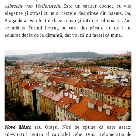
Albrecht von Wallenstein
. Este un cartier cochet, cu vile
elegante și străzi cu mini castele desprinse din basme. Da,
Praga dă acest efect de basm chiar și într-o zi ploioasă… Aici
se află și Turnul Petrin, pe care din păcate eu nu l-am
admirat decât de la distanță, dar voi să nu faceți ca mine.
Nové Měst
o
sau Orașul Nou se spune că este astăzi
adevăratul centru al capitalei cehe. După aglomerația de