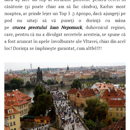
căsătorie (și poate chiar am să fac cândva), Karluv most
noaptea, ar prinde lejer un Top 3 ;) Apropo, dacă ajungeți pe
pod nu uitați să vă puneți o dorință cu mâna
pe
crucea preotului Ioan Nepomuck
, duhovnicul reginei,
care, pentru că nu a divulgat secretele acesteia, se spune că
a fost aruncat în apele învolburate ale Vltavei, chiar din acel
loc! Dorința se împlinește garantat, cum altfel!?!