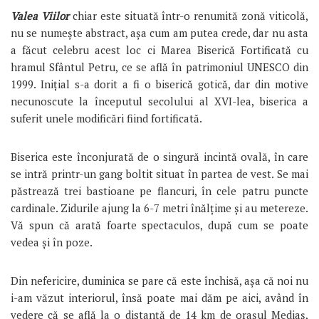
Valea Viilor
chiar este situată într-o renumită zonă viticolă,
nu se numește abstract, așa cum am putea crede, dar nu asta
a făcut celebru acest loc ci Marea Biserică Fortificată cu
hramul Sfântul Petru, ce se află în patrimoniul UNESCO din
1999. Inițial s-a dorit a fi o biserică gotică, dar din motive
necunoscute la începutul secolului al XVI-lea, biserica a
suferit unele modificări fiind fortificată.
Biserica este înconjurată de o singură incintă ovală, în care
se intră printr-un gang boltit situat în partea de vest. Se mai
păstrează trei bastioane pe flancuri, în cele patru puncte
cardinale. Zidurile ajung la 6-7 metri înălțime și au metereze.
Vă spun că arată foarte spectaculos, după cum se poate
vedea și în poze.
Din nefericire, duminica se pare că este închisă, așa că noi nu
i-am văzut interiorul, însă poate mai dăm pe aici, având în
vedere că se află la o distanță de 14 km de orașul Mediaș,