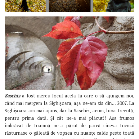
Saschiz
a fost mereu locul acela la care o să ajungem noi,
când mai mergem la Sighișoara, așa ne-am zis din… 2007. La
Sighișoara am mai ajuns, dar la Saschiz, acum, luna trecută,
pentru prima dată. Și cât ne-a mai plăcut!! Așa frumos
îmbrăcat de toamnă ne-a părut de parcă cineva tocmai
răsturnase o găleată de vopsea cu nuanțe calde peste toată