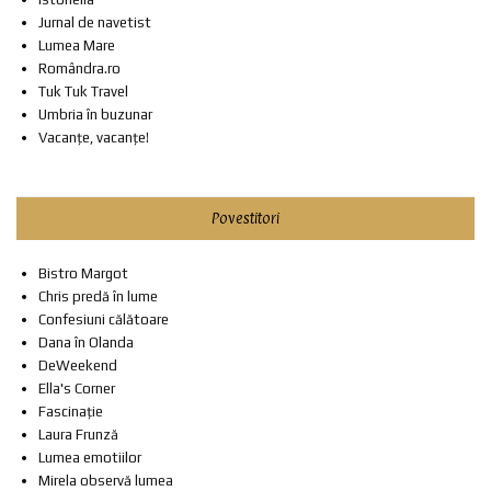
Jurnal de navetist
Lumea Mare
Romândra.ro
Tuk Tuk Travel
Umbria în buzunar
Vacanțe, vacanțe!
Povestitori
Bistro Margot
Chris predă în lume
Confesiuni călătoare
Dana în Olanda
DeWeekend
Ella's Corner
Fascinație
Laura Frunză
Lumea emotiilor
Mirela observă lumea