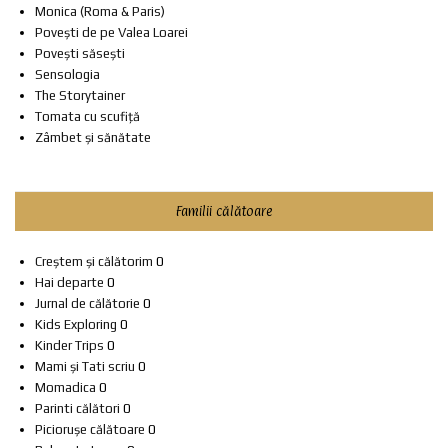
Monica (Roma & Paris)
Povești de pe Valea Loarei
Povești săsești
Sensologia
The Storytainer
Tomata cu scufiță
Zâmbet și sănătate
Familii călătoare
Creștem și călătorim
0
Hai departe
0
Jurnal de călătorie
0
Kids Exploring
0
Kinder Trips
0
Mami și Tati scriu
0
Momadica
0
Parinti călători
0
Piciorușe călătoare
0