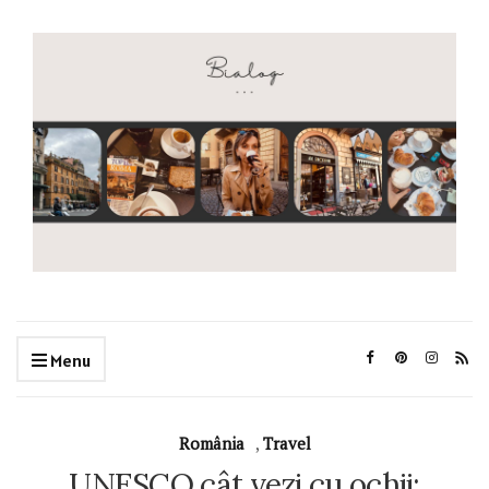
Menu
România
,
Travel
UNESCO cât vezi cu ochii: