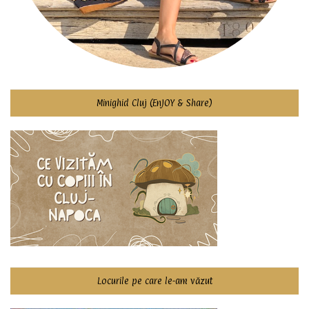
Minighid Cluj (EnJOY & Share)
Locurile pe care le-am văzut