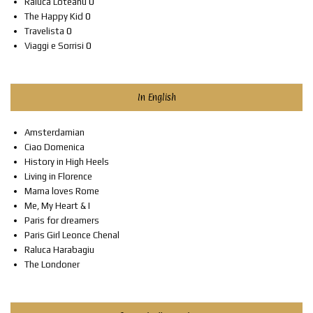
Raluca Loteanu
0
The Happy Kid
0
Travelista
0
Viaggi e Sorrisi
0
In English
Amsterdamian
Ciao Domenica
History in High Heels
Living in Florence
Mama loves Rome
Me, My Heart & I
Paris for dreamers
Paris Girl Leonce Chenal
Raluca Harabagiu
The Londoner