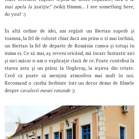
mai apela la justiție
.” (wiki) Hmmm… I see something here,
do you? :)
În altă ordine de idei, am regăsit un Biertan superb și
toamna, la fel de colorat chiar dacă am prins o zi mai închisă,
un Biertan la fel de departe de România cumva și totuși în
inima ei. Ce să mai, aș reveni oricând, mă încarc fantastic aici
și nici măcar n-am o explicație clară de ce. Poate contribui la
starea asta și un prânz la Ungleruș, la ieșirea din cetate.
Cred că poate să mențină atmosfera mai mult în noi.
Recomand o ciorbă fierbinte într-un decor demn de filmele
despre
cavalerii mesei rotunde
;)