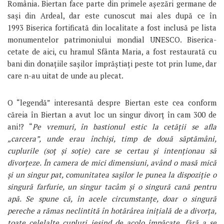
România. Biertan face parte din primele așezări germane de
sași din Ardeal, dar este cunoscut mai ales după ce în
1993 Biserica fortificată din localitate a fost inclusă pe lista
monumentelor patrimoniului mondial UNESCO. Biserica-
cetate de aici, cu hramul Sfânta Maria, a fost restaurată cu
bani din donațiile sașilor împrăștiați peste tot prin lume, dar
care n-au uitat de unde au plecat.
O “legendă” interesantă despre Biertan este cea conform
căreia în Biertan a avut loc un singur divorț în cam 300 de
ani!? “
Pe vremuri, în bastionul estic la cetății se afla
„carcera”, unde erau închiși, timp de două săptămâni,
cuplurile (soț și soție) care se certau și intenționau să
divorțeze. În camera de mici dimensiuni, având o masă mică
și un singur pat, comunitatea sașilor le punea la dispoziție o
singură farfurie, un singur tacâm și o singură cană pentru
apă. Se spune că, în acele circumstanțe, doar o singură
pereche a rămas neclintită în hotărârea inițială de a divorța,
toate celelalte cupluri ieșind de acolo împăcate, fără a se