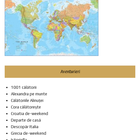
Aventurieri
1001 călătorii
Alexandra pe munte
Călătoriile Alinuței
Cora călătorește
Croatia de-weekend
Departe de casă
Descopăr Italia
Grecia de-weekend
Istoriella