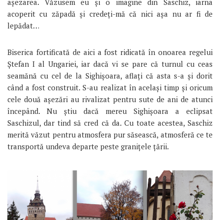
așezarea. Văzusem eu și o imagine din Saschiz, iarna
acoperit cu zăpadă și credeți-mă că nici așa nu ar fi de
lepădat…
Biserica fortificată de aici a fost ridicată în onoarea regelui
Ștefan I al Ungariei, iar dacă vi se pare că turnul cu ceas
seamănă cu cel de la Sighișoara, aflați că asta s-a și dorit
când a fost construit. S-au realizat în același timp și oricum
cele două așezări au rivalizat pentru sute de ani de atunci
începând. Nu știu dacă mereu Sighișoara a eclipsat
Saschizul, dar tind să cred că da. Cu toate acestea, Saschiz
merită văzut pentru atmosfera pur săsească, atmosferă ce te
transportă undeva departe peste granițele țării.