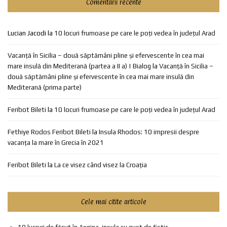
Comentarii recente
Lucian Jacodi
la
10 locuri frumoase pe care le poți vedea în județul Arad
Vacanță în Sicilia – două săptămâni pline și efervescente în cea mai
mare insulă din Mediterană (partea a II a) | Bialog
la
Vacanță în Sicilia –
două săptămâni pline și efervescente în cea mai mare insulă din
Mediterană (prima parte)
Feribot Bileti
la
10 locuri frumoase pe care le poți vedea în județul Arad
Fethiye Rodos Feribot Bileti
la
Insula Rhodos: 10 impresii despre
vacanța la mare în Grecia în 2021
Feribot Bileti
la
La ce visez când visez la Croația
Cele mai citite articole