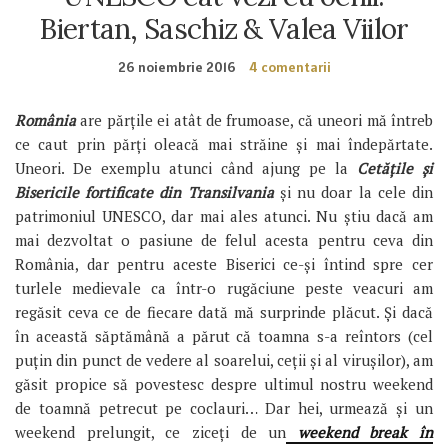
Biertan, Saschiz & Valea Viilor
26 noiembrie 2016
4 comentarii
România
are părțile ei atât de frumoase, că uneori mă întreb
ce caut prin părți oleacă mai străine și mai îndepărtate.
Uneori. De exemplu atunci când ajung pe la
Cetățile și
Bisericile fortificate din Transilvania
și nu doar la cele din
patrimoniul UNESCO, dar mai ales atunci. Nu știu dacă am
mai dezvoltat o pasiune de felul acesta pentru ceva din
România, dar pentru aceste Biserici ce-și întind spre cer
turlele medievale ca într-o rugăciune peste veacuri am
regăsit ceva ce de fiecare dată mă surprinde plăcut. Și dacă
în această săptămână a părut că toamna s-a reîntors (cel
puțin din punct de vedere al soarelui, ceții și al virușilor), am
găsit propice să povestesc despre ultimul nostru weekend
de toamnă petrecut pe coclauri… Dar hei, urmează și un
weekend prelungit, ce ziceți de un
weekend break în