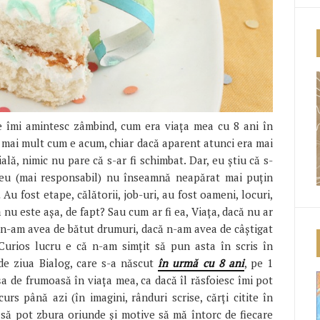
ce îmi amintesc zâmbind, cum era viața mea cu 8 ani în
t mai mult cum e acum, chiar dacă aparent atunci era mai
ială, nimic nu pare că s-ar fi schimbat.
Dar, eu știu că s-
reu (mai responsabil) nu înseamnă neapărat mai puțin
Au fost etape, călătorii, job-uri, au fost oameni, locuri,
ă nu este așa, de fapt? Sau cum ar fi ea, Viața, dacă nu ar
ă n-am avea de bătut drumuri, dacă n-am avea de câștigat
 Curios lucru e că n-am simțit să pun asta în scris în
de ziua Bialog, care s-a născut
în urmă cu 8 ani
, pe 1
a de frumoasă în viața mea, ca dacă îl răsfoiesc îmi pot
rs până azi (în imagini, rânduri scrise, cărți citite în
 să pot zbura oriunde și motive să mă întorc de fiecare