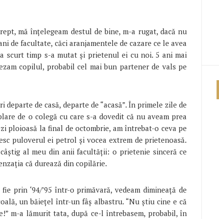
 drept, mă înțelegeam destul de bine, m-a rugat, dacă nu
 ani de facultate, căci aranjamentele de cazare ce le avea
scurt timp s-a mutat și prietenul ei cu noi. 5 ani mai
tezam copilul, probabil cel mai bun partener de vals pe
i departe de casă, departe de “acasă”. În primele zile de
lare de o colegă cu care s-a dovedit că nu aveam prea
zi ploioasă la final de octombrie, am întrebat-o ceva pe
esc puloverul ei petrol și vocea extrem de prietenoasă.
âștig al meu din anii facultății: o prietenie sinceră ce
nzația că durează din copilărie.
 fie prin ‘94/’95 într-o primăvară, vedeam dimineață de
ală, un băiețel într-un fâș albastru. “Nu știu cine e că
!” m-a lămurit tata, după ce-l întrebasem, probabil, în