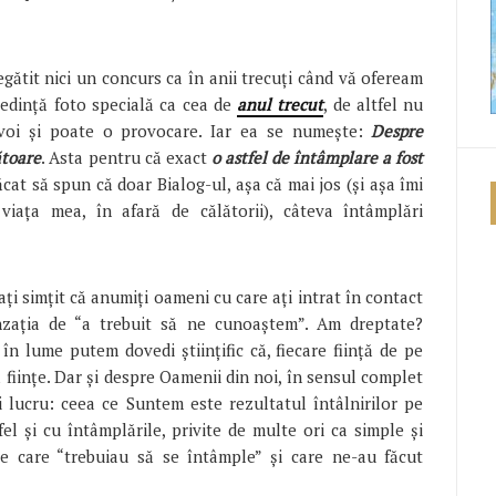
gătit nici un concurs ca în anii trecuți când vă ofeream
 ședință foto specială ca cea de
anul trecut
, de altfel nu
oi și poate o provocare. Iar ea se numește:
Despre
ătoare
. Asta pentru că exact
o astfel de întâmplare a fost
cat să spun că doar Bialog-ul, așa că mai jos (și așa îmi
viața mea, în afară de călătorii), câteva întâmplări
ați simțit că anumiți oameni cu care ați intrat în contact
nzația de “a trebuit să ne cunoaștem”. Am dreptate?
în lume putem dovedi științific că, fiecare ființă de pe
ă ființe. Dar și despre Oamenii din noi, în sensul complet
i lucru: ceea ce Suntem este rezultatul întâlnirilor pe
el și cu întâmplările, privite de multe ori ca simple și
le care “trebuiau să se întâmple” și care ne-au făcut