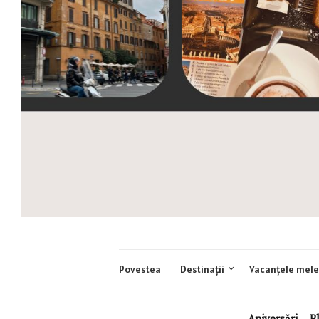
Povestea
Destinații
Vacanțele mele
Aniversări
,
B