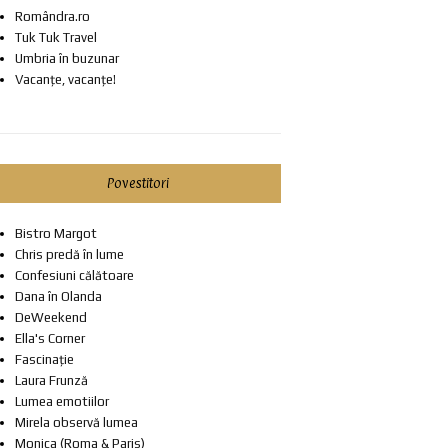
Romândra.ro
Tuk Tuk Travel
Umbria în buzunar
Vacanțe, vacanțe!
Povestitori
Bistro Margot
Chris predă în lume
Confesiuni călătoare
Dana în Olanda
DeWeekend
Ella's Corner
Fascinație
Laura Frunză
Lumea emotiilor
Mirela observă lumea
Monica (Roma & Paris)