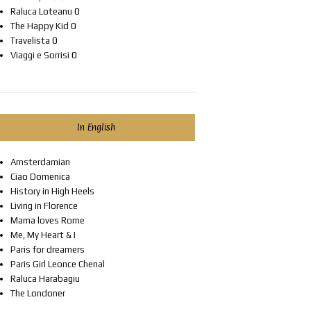
Raluca Loteanu
0
The Happy Kid
0
Travelista
0
Viaggi e Sorrisi
0
In English
Amsterdamian
Ciao Domenica
History in High Heels
Living in Florence
Mama loves Rome
Me, My Heart & I
Paris for dreamers
Paris Girl Leonce Chenal
Raluca Harabagiu
The Londoner