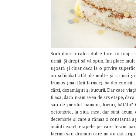
Sorb dintr-o cafea dulce tare, în timp 
urmă. Și drept să vă spun, îmi place mul
ușoară și chiar dacă la o privire superfic
au schimbat atât de multe și că mai g
frumos (mai fără farmec), ba din contră… 
cărți, dezamăgiri și bucurii. Dar care viaț
fi așa, dacă n-am avea de ars etape, dac
sau de pierdut oameni, locuri, bătălii?
octombrie, la ziua mea, dar simt acum, 
decembrie și care a rămas o constantă aș
aminti exact etapele pe care le-am parcu
lacrimi sau drumuri care mi-au dat aripi