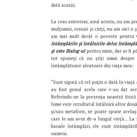
dată acasă).
La ceas aniversar, anul acesta, nu am pre
mulțumiri, ceaiuri și cărți, nu am nici o
am mai mult decât o poveste pentru v
întâmplările și întâlnirile deloc întâmpl
și este Bialog-ul
pentru mine, dar ar fi pă
tot spuneți că nu știți nimic despre 
întâmplătoare aleatoare din viața mea:
“Sunt sigură că cel puțin o dată în viață 
au fost genul acela care v-au dat se
Referindu-ne la prezența noastră fizică 
lume este rezultatul întâlnirii altor dou
și/sau metaforic, se poate spune acelaș
care le-am avut de-a lungul vieții… La f
banale întâmplări, ele sunt întâmplări
oameni.