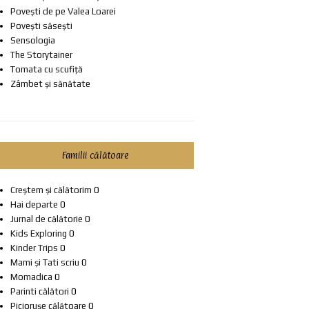
Povești de pe Valea Loarei
Povești săsești
Sensologia
The Storytainer
Tomata cu scufiță
Zâmbet și sănătate
Familii călătoare
Creștem și călătorim
0
Hai departe
0
Jurnal de călătorie
0
Kids Exploring
0
Kinder Trips
0
Mami și Tati scriu
0
Momadica
0
Parinti călători
0
Piciorușe călătoare
0