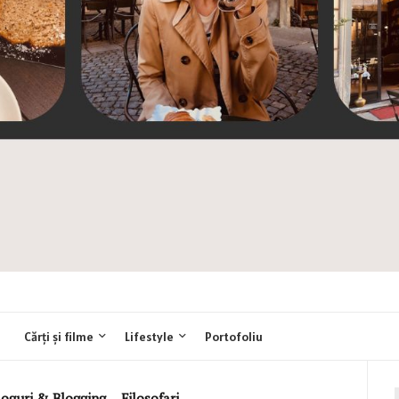
Cărți și filme
Lifestyle
Portofoliu
loguri & Blogging
,
Filosofari