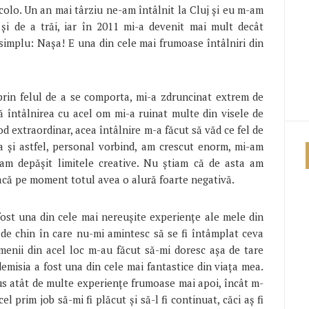
colo. Un an mai târziu ne-am întâlnit la Cluj și eu m-am
 și de a trăi, iar în 2011 mi-a devenit mai mult decât
 simplu: Nașa! E una din cele mai frumoase întâlniri din
prin felul de a se comporta, mi-a zdruncinat extrem de
ă întâlnirea cu acel om mi-a ruinat multe din visele de
d extraordinar, acea întâlnire m-a făcut să văd ce fel de
a și astfel, personal vorbind, am crescut enorm, mi-am
-am depășit limitele creative. Nu știam că de asta am
acă pe moment totul avea o alură foarte negativă.
fost una din cele mai nereușite experiențe ale mele din
 de chin în care nu-mi amintesc să se fi întâmplat ceva
amenii din acel loc m-au făcut să-mi doresc așa de tare
demisia a fost una din cele mai fantastice din viața mea.
us atât de multe experiențe frumoase mai apoi, încât m-
l prim job să-mi fi plăcut și să-l fi continuat, căci aș fi