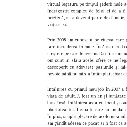
virtual legătura pe timpul șederii mele a
îndrăgostit complet de felul ei de a fi
prietenă, mi-a devenit parte din familie,
viața mea.
Prin 2008 am cunoscut pe cineva, care 
tare încrederea în mine. Încă mai cred c
creștere pe care le aveam. Dar într-un mo
om sunt în afara acelei sfere ce ne leg
descoperit cu adevărat pasiunile și mi
nevoie până nu mi s-a întâmplat, chiar d
Întâlnirea cu primul meu job în 2007 a 
viața de adult. A fost un an și jumătate
bun. Însă, întâlnirea asta cu locul și o
libertatea, încât ziua în care mi-am dat 
În plus, simpla plecare de acolo mi-a ad
am gândit adesea ce păcat ar fi fost ca ace