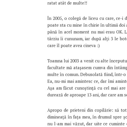
ratat atât de multe!!
În 2005, o colegă de liceu cu care, ce-i
poate sta cu mine în chirie în ultimii doi
până în acel moment nu mai erau OK. La 
târziu îi cununam, iar după alți 3 le bo
care îl poate avea cineva :)
Toamna lui 2003 a venit cu alte începutur
facultate mă atașasem cumva din întâmp
multe în comun. Debusolată fiind, într-o 
Ea, nu-mi mai amintesc ce, dar îmi amint
Așa am făcut cunoștință cu cel mai are c
durează de aproape 13 ani, dar care am se
Apropo de prieteni din copilărie: să tot
dimineață în fața mea, în drumul spre șco
nu l-am mai văzut, dar uite ce cuminte e