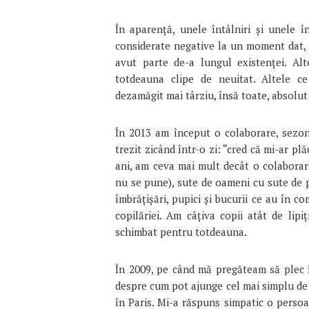
În aparență, unele întâlniri și unele î
considerate negative la un moment dat, 
avut parte de-a lungul existenței. Al
totdeauna clipe de neuitat. Altele 
dezamăgit mai târziu, însă toate, absolut 
În 2013 am început o colaborare, sezon
trezit zicând într-o zi: “cred că mi-ar pl
ani, am ceva mai mult decât o colaborar
nu se pune), sute de oameni cu sute de p
îmbrățișări, pupici și bucurii ce au în 
copilăriei. Am câțiva copii atât de lipi
schimbat pentru totdeauna.
În 2009, pe când mă pregăteam să plec 
despre cum pot ajunge cel mai simplu de
în Paris. Mi-a răspuns simpatic o perso