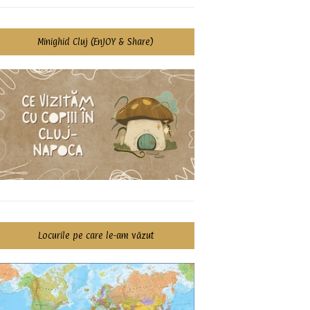
Minighid Cluj (EnJOY & Share)
Locurile pe care le-am văzut