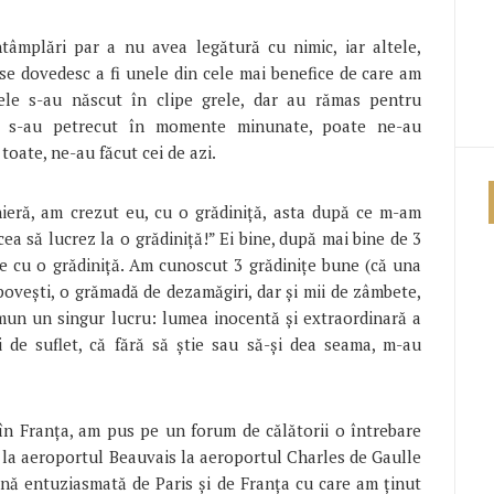
ntâmplări par a nu avea legătură cu nimic, iar altele,
se dovedesc a fi unele din cele mai benefice de care am
tele s-au născut în clipe grele, dar au rămas pentru
ce s-au petrecut în momente minunate, poate ne-au
toate, ne-au făcut cei de azi.
ieră, am crezut eu, cu o grădiniță, asta după ce m-am
ăcea să lucrez la o grădiniță!” Ei bine, după mai bine de 3
e cu o grădiniță. Am cunoscut 3 grădinițe bune (că una
ovești, o grămadă de dezamăgiri, dar și mii de zâmbete,
comun un singur lucru: lumea inocentă și extraordinară a
ți de suflet, că fără să știe sau să-și dea seama, m-au
în Franța, am pus pe un forum de călătorii o întrebare
 la aeroportul Beauvais la aeroportul Charles de Gaulle
ană entuziasmată de Paris și de Franța cu care am ținut