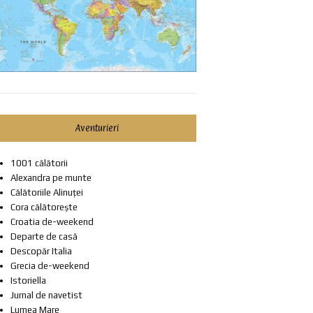
Aventurieri
1001 călătorii
Alexandra pe munte
Călătoriile Alinuței
Cora călătorește
Croatia de-weekend
Departe de casă
Descopăr Italia
Grecia de-weekend
Istoriella
Jurnal de navetist
Lumea Mare