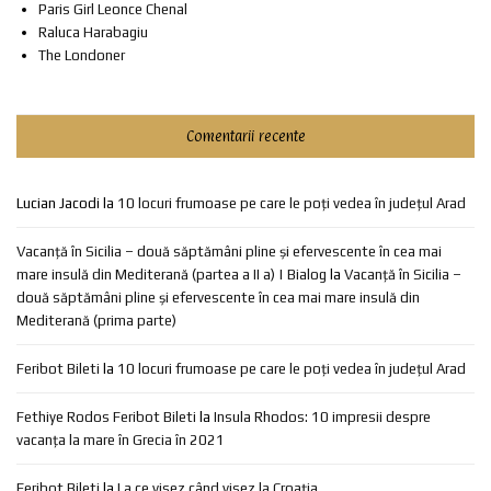
Paris Girl Leonce Chenal
Raluca Harabagiu
The Londoner
Comentarii recente
Lucian Jacodi
la
10 locuri frumoase pe care le poți vedea în județul Arad
Vacanță în Sicilia – două săptămâni pline și efervescente în cea mai
mare insulă din Mediterană (partea a II a) | Bialog
la
Vacanță în Sicilia –
două săptămâni pline și efervescente în cea mai mare insulă din
Mediterană (prima parte)
Feribot Bileti
la
10 locuri frumoase pe care le poți vedea în județul Arad
Fethiye Rodos Feribot Bileti
la
Insula Rhodos: 10 impresii despre
vacanța la mare în Grecia în 2021
Feribot Bileti
la
La ce visez când visez la Croația