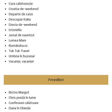
Cora călătorește
Croatia de-weekend
Departe de casă
Descopăr Italia
Grecia de-weekend
Istoriella
Jurnal de navetist
Lumea Mare
Romândra.ro
Tuk Tuk Travel
Umbria în buzunar
Vacanțe, vacanțe!
Povestitori
Bistro Margot
Chris predă în lume
Confesiuni călătoare
Dana în Olanda