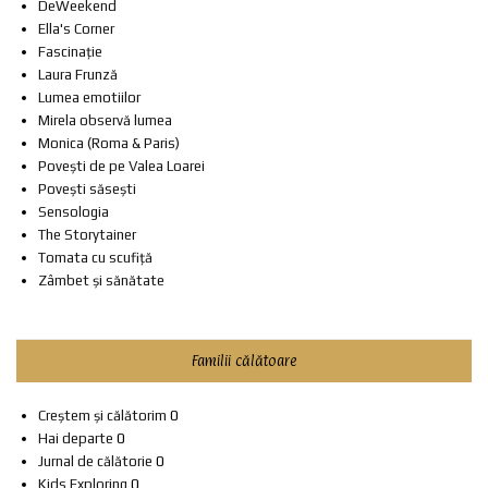
DeWeekend
Ella's Corner
Fascinație
Laura Frunză
Lumea emotiilor
Mirela observă lumea
Monica (Roma & Paris)
Povești de pe Valea Loarei
Povești săsești
Sensologia
The Storytainer
Tomata cu scufiță
Zâmbet și sănătate
Familii călătoare
Creștem și călătorim
0
Hai departe
0
Jurnal de călătorie
0
Kids Exploring
0