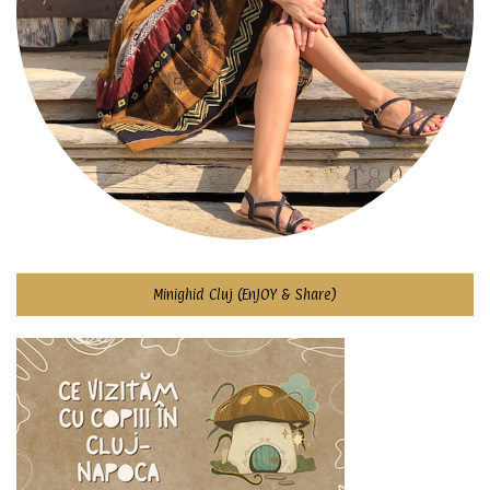
Minighid Cluj (EnJOY & Share)