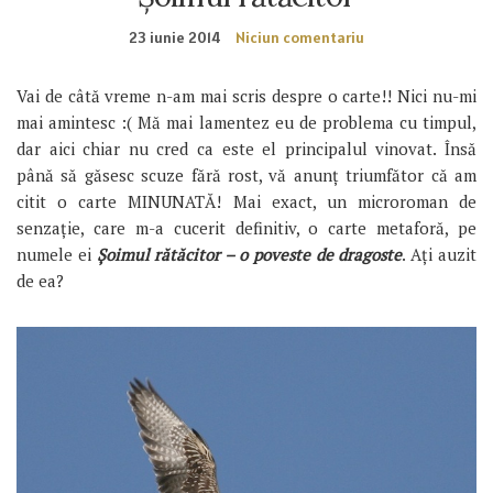
23 iunie 2014
Niciun comentariu
Vai de câtă vreme n-am mai scris despre o carte!! Nici nu-mi
mai amintesc :( Mă mai lamentez eu de problema cu timpul,
dar aici chiar nu cred ca este el principalul vinovat. Însă
până să găsesc scuze fără rost, vă anunț triumfător că am
citit o carte MINUNATĂ! Mai exact, un microroman de
senzație, care m-a cucerit definitiv, o carte metaforă, pe
numele ei
Șoimul rătăcitor – o poveste de dragoste
. Ați auzit
de ea?