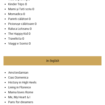
Kinder Trips
0
Mami și Tati scriu
0
Momadica
0
Parinti călători
0
Piciorușe călătoare
0
Raluca Loteanu
0
The Happy Kid
0
Travelista
0
Viaggi e Sorrisi
0
In English
Amsterdamian
Ciao Domenica
History in High Heels
Living in Florence
Mama loves Rome
Me, My Heart & I
Paris for dreamers