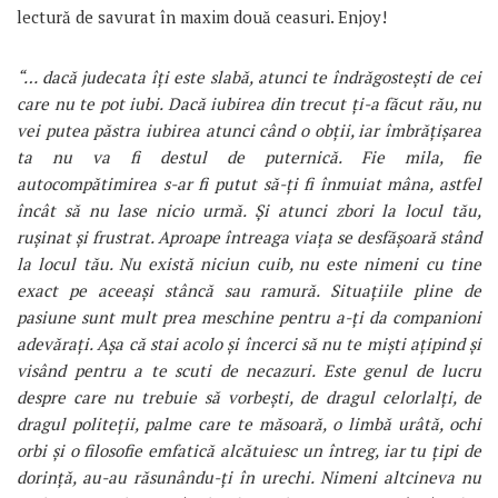
lectură de savurat în maxim două ceasuri. Enjoy!
“… dacă judecata îți este slabă, atunci te îndrăgostești de cei
care nu te pot iubi. Dacă iubirea din trecut ți-a făcut rău, nu
vei putea păstra iubirea atunci când o obții, iar îmbrățișarea
ta nu va fi destul de puternică. Fie mila, fie
autocompătimirea s-ar fi putut să-ți fi înmuiat mâna, astfel
încât să nu lase nicio urmă. Și atunci zbori la locul tău,
rușinat și frustrat. Aproape întreaga viața se desfășoară stând
la locul tău. Nu există niciun cuib, nu este nimeni cu tine
exact pe aceeași stâncă sau ramură. Situațiile pline de
pasiune sunt mult prea meschine pentru a-ți da companioni
adevărați. Așa că stai acolo și încerci să nu te miști ațipind și
visând pentru a te scuti de necazuri. Este genul de lucru
despre care nu trebuie să vorbești, de dragul celorlalți, de
dragul politeții, palme care te măsoară, o limbă urâtă, ochi
orbi și o filosofie emfatică alcătuiesc un întreg, iar tu țipi de
dorință, au-au răsunându-ți în urechi. Nimeni altcineva nu