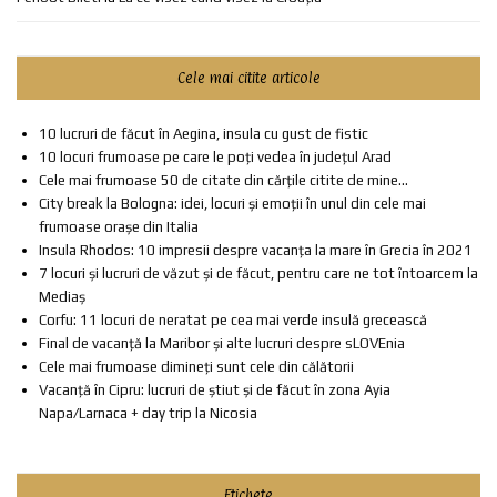
Cele mai citite articole
10 lucruri de făcut în Aegina, insula cu gust de fistic
10 locuri frumoase pe care le poți vedea în județul Arad
Cele mai frumoase 50 de citate din cărțile citite de mine...
City break la Bologna: idei, locuri și emoții în unul din cele mai
frumoase orașe din Italia
Insula Rhodos: 10 impresii despre vacanța la mare în Grecia în 2021
7 locuri și lucruri de văzut și de făcut, pentru care ne tot întoarcem la
Mediaș
Corfu: 11 locuri de neratat pe cea mai verde insulă grecească
Final de vacanță la Maribor și alte lucruri despre sLOVEnia
Cele mai frumoase dimineți sunt cele din călătorii
Vacanță în Cipru: lucruri de știut și de făcut în zona Ayia
Napa/Larnaca + day trip la Nicosia
Etichete