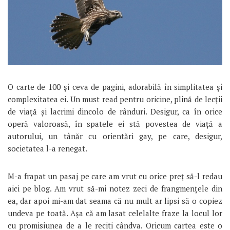
O carte de 100 și ceva de pagini, adorabilă în simplitatea și
complexitatea ei. Un must read pentru oricine, plină de lecții
de viață și lacrimi dincolo de rânduri. Desigur, ca în orice
operă valoroasă, în spatele ei stă povestea de viață a
autorului, un tânăr cu orientări gay, pe care, desigur,
societatea l-a renegat.
M-a frapat un pasaj pe care am vrut cu orice preț să-l redau
aici pe blog. Am vrut să-mi notez zeci de frangmențele din
ea, dar apoi mi-am dat seama că nu mult ar lipsi să o copiez
undeva pe toată. Așa că am lasat celelalte fraze la locul lor
cu promisiunea de a le reciti cândva. Oricum cartea este o