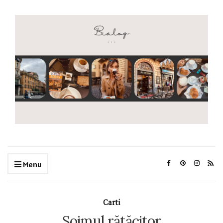
Menu
Carti
Șoimul rătăcitor