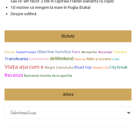
sau ce-am făcut 3 zile în capitala Franței (varianta cu copii)
10 motive să mergem la mare în Puglia (Italia)
Despre odihnă
Etichete
Obiective turistice
Paris
Familie
Sudul Franței
Bucureşti
Toscana
Montpellier
Transilvania
deWeekend
Evenimente
Mări și oceane
Liste
Daytrips
Viaţa aşa cum e
Road trip
City break
Magia Crăciunului
Florești City
Recenzii
Romania merita descoperita
Arhive
Arhive