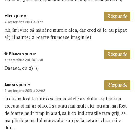
spune:
Mira
Răspunde
4 septembrie 2013 la 19:56
Ah, îmi vine să mănânc murele alea, dar cred că le-au păpat
alţii înainte! :) Foarte frumoase imaginile!
spune:
Bianca
Răspunde
5 septembrie 2013 la 07:41
Daaaaa, eu :)) :))
spune:
Andra
Răspunde
4 septembrie 2013 la 22:02
si eu am fost la intr-o seara la zilele aradului saptamana
trecuta si mi-ar placea sa stau mai mult aici. nu am mai fost
de foarte mult timp in arad, sa ii colind strazile fara griji, sa
ma plimb pe malul muresului sau pe la cetate. chiar mi-e
dor…