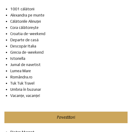
1001 călătorii
Alexandra pe munte
Călătoriile Alinuței
Cora călătorește
Croatia de-weekend
Departe de casă
Descopăr Italia
Grecia de-weekend
Istoriella
Jurnal de navetist
Lumea Mare
Romândra.ro
Tuk Tuk Travel
Umbria în buzunar
Vacanțe, vacanțe!
Povestitori