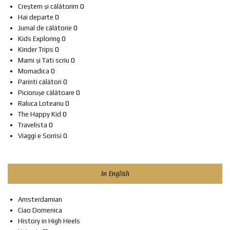
Creștem și călătorim
0
Hai departe
0
Jurnal de călătorie
0
Kids Exploring
0
Kinder Trips
0
Mami și Tati scriu
0
Momadica
0
Parinti călători
0
Piciorușe călătoare
0
Raluca Loteanu
0
The Happy Kid
0
Travelista
0
Viaggi e Sorrisi
0
In English
Amsterdamian
Ciao Domenica
History in High Heels