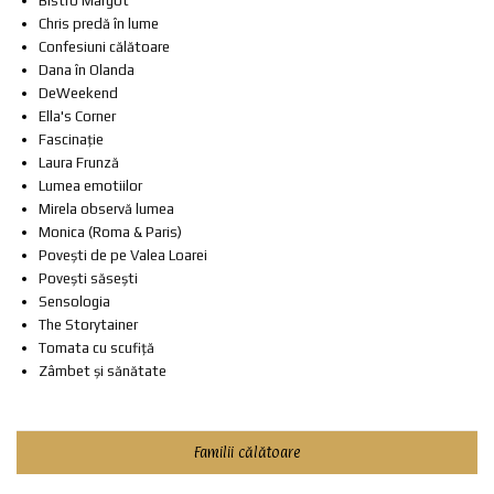
Bistro Margot
Chris predă în lume
Confesiuni călătoare
Dana în Olanda
DeWeekend
Ella's Corner
Fascinație
Laura Frunză
Lumea emotiilor
Mirela observă lumea
Monica (Roma & Paris)
Povești de pe Valea Loarei
Povești săsești
Sensologia
The Storytainer
Tomata cu scufiță
Zâmbet și sănătate
Familii călătoare