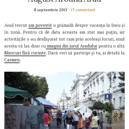
4 septembrie 2013
17 comentarii
Anul trecut
am povestit
o grămadă despre vacanța la Ineu și
în zonă. Pentru că de data aceasta am stat mai puțin, iar
activitățile s-au desfășurat tot cam prin aceleași locuri, anul
acesta vă las doar cu
imagini din jurul Aradului
pentru o altă
Miercuri fără cuvinte
. Dacă vrei să participi și tu, ai detalii la
Carmen
.