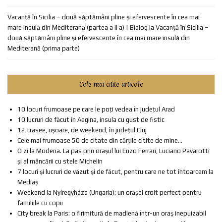
Vacanță în Sicilia – două săptămâni pline și efervescente în cea mai
mare insulă din Mediterană (partea a II a) | Bialog
la
Vacanță în Sicilia –
două săptămâni pline și efervescente în cea mai mare insulă din
Mediterană (prima parte)
Cele mai citite articole
10 locuri frumoase pe care le poți vedea în județul Arad
10 lucruri de făcut în Aegina, insula cu gust de fistic
12 trasee, ușoare, de weekend, în județul Cluj
Cele mai frumoase 50 de citate din cărțile citite de mine...
O zi la Modena. La pas prin orașul lui Enzo Ferrari, Luciano Pavarotti
și al mâncării cu stele Michelin
7 locuri și lucruri de văzut și de făcut, pentru care ne tot întoarcem la
Mediaș
Weekend la Nyíregyháza (Ungaria): un orășel croit perfect pentru
familiile cu copii
City break la Paris: o firimitură de madlenă într-un oraș inepuizabil