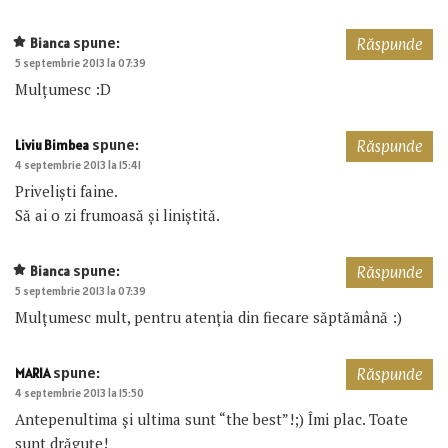
spune:
Bianca
Răspunde
5 septembrie 2013 la 07:39
Mulțumesc :D
spune:
Liviu Bimbea
Răspunde
4 septembrie 2013 la 15:41
Priveliști faine.
Să ai o zi frumoasă și liniștită.
spune:
Bianca
Răspunde
5 septembrie 2013 la 07:39
Mulțumesc mult, pentru atenția din fiecare săptămână :)
spune:
MARIA
Răspunde
4 septembrie 2013 la 15:50
Antepenultima și ultima sunt “the best”!;) Îmi plac. Toate
sunt drăguțe!