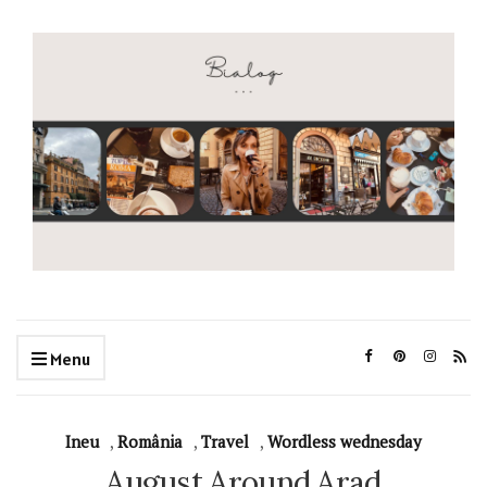
Menu
Ineu
,
România
,
Travel
,
Wordless wednesday
August Around Arad