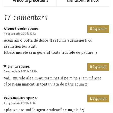
Articolul precedent
Următorul articol
17 comentarii
spune:
Aliceee traveler
Răspunde
4 septembrie 2013 la 12:12
Acum am o pofta de dulce!!! si tu ma ademenesti cu
asemenea bunatati
Iubesc murele si in general toate fructele de padure :)
spune:
Bianca
Răspunde
5 septembrie 2013 la 07:39
Vai… murele alea m-au terminat și pe mine și am mâncat
câte n-am mâncat în toată viața de până acum :))
spune:
Vasile Dumitru
Răspunde
4 septembrie 2013 la 15:12
aplauze around “august aradean” acum, aici! :)