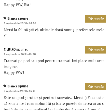
Happy WW, Bia!
spune:
Bianca
Răspunde
5 septembrie 2013 la 07:40
Mersi la fel, să știi că ultimele două sunt și preferatele mele
:*
spune:
CipBtRO
Răspunde
4 septembrie 2013 la 16:28
Tramvai pe pod sau pod pentru tramvai. Imi place mult acea
imagine.
Happy WW!
spune:
Bianca
Răspunde
5 septembrie 2013 la 07:41
Este un pod și rutier și pentru tramvaie… Mersi :) Faza este
că ziua a fost cam mohorâtă și toate pozele din acea zi au o
tentă de gri, cam neplăcută ochiului după a mea părere :(