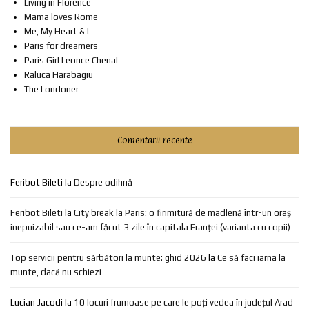
Living in Florence
Mama loves Rome
Me, My Heart & I
Paris for dreamers
Paris Girl Leonce Chenal
Raluca Harabagiu
The Londoner
Comentarii recente
Feribot Bileti
la
Despre odihnă
Feribot Bileti
la
City break la Paris: o firimitură de madlenă într-un oraș
inepuizabil sau ce-am făcut 3 zile în capitala Franței (varianta cu copii)
Top servicii pentru sărbători la munte: ghid 2026
la
Ce să faci iarna la
munte, dacă nu schiezi
Lucian Jacodi
la
10 locuri frumoase pe care le poți vedea în județul Arad