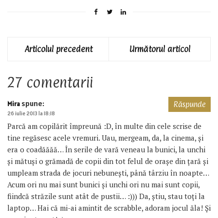
Articolul precedent
Următorul articol
27 comentarii
spune:
Mira
Răspunde
26 iulie 2013 la 18:18
Parcă am copilărit împreună :D, în multe din cele scrise de
tine regăsesc acele vremuri. Uau, mergeam, da, la cinema, şi
era o coadăăăă… În serile de vară veneau la bunici, la unchi
şi mătuşi o grămadă de copii din tot felul de oraşe din ţară şi
umpleam strada de jocuri nebuneşti, până târziu în noapte…
Acum ori nu mai sunt bunici şi unchi ori nu mai sunt copii,
fiindcă străzile sunt atât de pustii… :))) Da, ştiu, stau toţi la
laptop… Hai că mi-ai amintit de scrabble, adoram jocul ăla! Şi