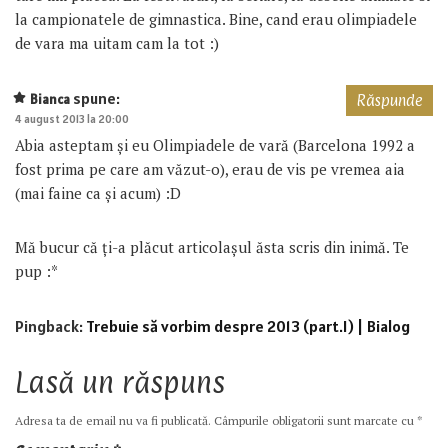
la campionatele de gimnastica. Bine, cand erau olimpiadele
de vara ma uitam cam la tot :)
spune:
Bianca
Răspunde
4 august 2013 la 20:00
Abia asteptam și eu Olimpiadele de vară (Barcelona 1992 a
fost prima pe care am văzut-o), erau de vis pe vremea aia
(mai faine ca și acum) :D
Mă bucur că ți-a plăcut articolașul ăsta scris din inimă. Te
pup :*
Pingback:
Trebuie să vorbim despre 2013 (part.I) | Bialog
Lasă un răspuns
Adresa ta de email nu va fi publicată.
Câmpurile obligatorii sunt marcate cu
*