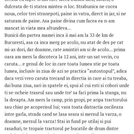
dulceata de-ti statea mintea-n loc. Strabunica ne cocea
noua, celor trei stranepoti, paine in vatra, direct in jar, si ne
saturam de paine. Asa paine divina cum facea ea n-am
mancat in viata mea altundeva…
Bunicii din partea mamei inca ii mai am la 33 de km de
Bucuresti, asa ca inca merg pe acolo, nu atat de des pe cat
mi-as dori, dar doamne, cate amintiri am si de acolo… prima
oara am mers la discoteca la 12 ani, intr-un sat vecin, cu
caruta… e genul de loc in care toata lumea stie pe toata
lumea, inclusiv in ziua de azi se practica “autostopul”, adica
daca vezi vreo caruta trecand in directia in care ai tu treaba,
dai buna ziua, sari in spatele ei, spui al cui esti si cobori unde
ti se-ncheie traseul sau unde tre’ sa faci prima la stanga, nu
la dreapta. Am mers la camp, prin gropi, pe aripa tractorului
sau chiar pe acoperisul lui; vara toata distractia oscileaza
intre garla, strada cand se lasa seara si mersul la varza, o
doamne, mersul la varza! Stai in fund pe utilaj si pui
rasaduri, te tropaie tractorul pe bucatile de drum dintre