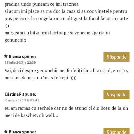
gradina unde puneam ce imi traznea
si acum imi place sa ma duc la casa si sa coc vinetele pentru
pus pe iarna la congelator. au alt gust la focul facut in curte
:))
mergeam cu bitzi prin hartoape si veneam sparta in
genunchi:)
spune:
Bianca
Răspunde
28 iulie 2013 la 22:39
Vai, deci despre genunchii mei ferfeliți fac alt articol, eu mă și
mir cum de mi-au rămas întregi :))))
spune:
Cristina P
Răspunde
10 august 2013 la 09:49
eu am ramas cu sechele dar nu de atunci ci din liceu de la un
meci de baschet. oh well…
spune:
Bianca
Răspunde