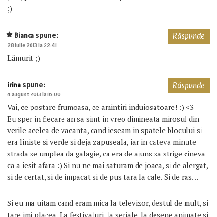
;)
spune:
Bianca
Răspunde
28 iulie 2013 la 22:41
Lămurit ;)
spune:
irina
Răspunde
4 august 2013 la 16:00
Vai, ce postare frumoasa, ce amintiri induiosatoare! :) <3
Eu sper in fiecare an sa simt in vreo dimineata mirosul din
verile acelea de vacanta, cand ieseam in spatele blocului si
era liniste si verde si deja zapuseala, iar in cateva minute
strada se umplea da galagie, ca era de ajuns sa strige cineva
ca a iesit afara :) Si nu ne mai saturam de joaca, si de alergat,
si de certat, si de impacat si de pus tara la cale. Si de ras…
Si eu ma uitam cand eram mica la televizor, destul de mult, si
tare imi placea. La festivaluri, la seriale, la desene animate si