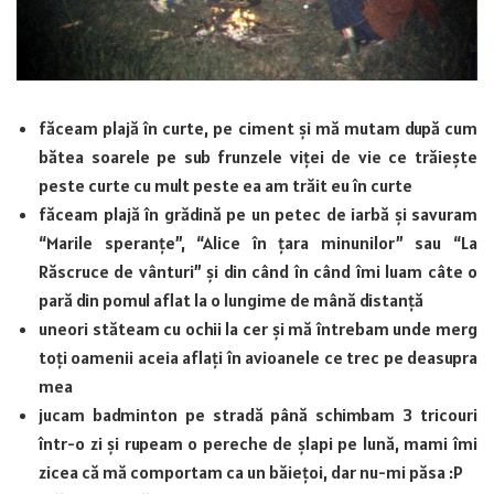
făceam plajă în curte, pe ciment și mă mutam după cum
bătea soarele pe sub frunzele viței de vie ce trăiește
peste curte cu mult peste ea am trăit eu în curte
făceam plajă în grădină pe un petec de iarbă și savuram
“Marile speranțe”, “Alice în țara minunilor” sau “La
Răscruce de vânturi” și din când în când îmi luam câte o
pară din pomul aflat la o lungime de mână distanță
uneori stăteam cu ochii la cer și mă întrebam unde merg
toți oamenii aceia aflați în avioanele ce trec pe deasupra
mea
jucam badminton pe stradă până schimbam 3 tricouri
într-o zi și rupeam o pereche de șlapi pe lună, mami îmi
zicea că mă comportam ca un băiețoi, dar nu-mi păsa :P