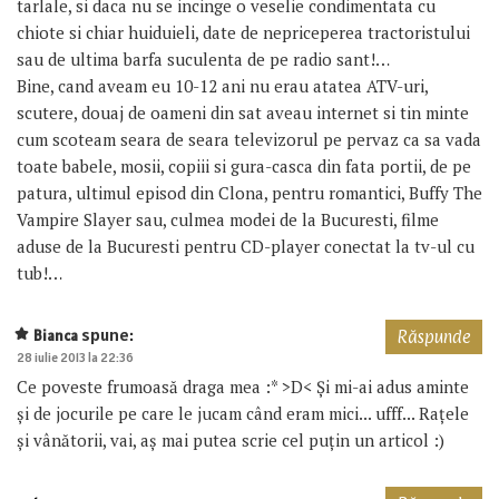
tarlale, si daca nu se incinge o veselie condimentata cu
chiote si chiar huiduieli, date de nepriceperea tractoristului
sau de ultima barfa suculenta de pe radio sant!…
Bine, cand aveam eu 10-12 ani nu erau atatea ATV-uri,
scutere, douaj de oameni din sat aveau internet si tin minte
cum scoteam seara de seara televizorul pe pervaz ca sa vada
toate babele, mosii, copiii si gura-casca din fata portii, de pe
patura, ultimul episod din Clona, pentru romantici, Buffy The
Vampire Slayer sau, culmea modei de la Bucuresti, filme
aduse de la Bucuresti pentru CD-player conectat la tv-ul cu
tub!…
spune:
Bianca
Răspunde
28 iulie 2013 la 22:36
Ce poveste frumoasă draga mea :* >D< Și mi-ai adus aminte
și de jocurile pe care le jucam când eram mici... ufff... Rațele
și vânătorii, vai, aș mai putea scrie cel puțin un articol :)