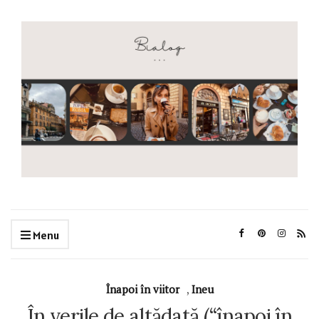
Menu
Înapoi în viitor
,
Ineu
În verile de altădată (“înapoi în