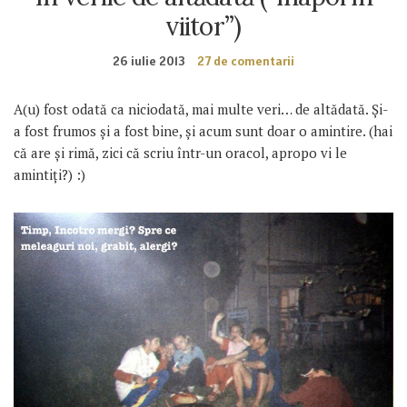
viitor”)
26 iulie 2013
27 de comentarii
A(u) fost odată ca niciodată, mai multe veri… de altădată. Și-
a fost frumos și a fost bine, și acum sunt doar o amintire. (hai
că are și rimă, zici că scriu într-un oracol, apropo vi le
amintiți?) :)