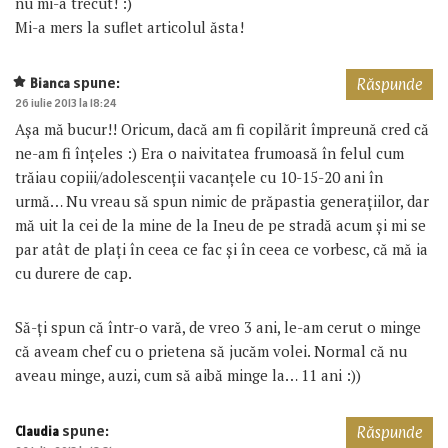
nu mi-a trecut! :)
Mi-a mers la suflet articolul ăsta!
spune:
Bianca
Răspunde
26 iulie 2013 la 18:24
Așa mă bucur!! Oricum, dacă am fi copilărit împreună cred că
ne-am fi înțeles :) Era o naivitatea frumoasă în felul cum
trăiau copiii/adolescenții vacanțele cu 10-15-20 ani în
urmă… Nu vreau să spun nimic de prăpastia generațiilor, dar
mă uit la cei de la mine de la Ineu de pe stradă acum și mi se
par atât de plați în ceea ce fac și în ceea ce vorbesc, că mă ia
cu durere de cap.
Să-ți spun că într-o vară, de vreo 3 ani, le-am cerut o minge
că aveam chef cu o prietena să jucăm volei. Normal că nu
aveau minge, auzi, cum să aibă minge la… 11 ani :))
spune:
Claudia
Răspunde