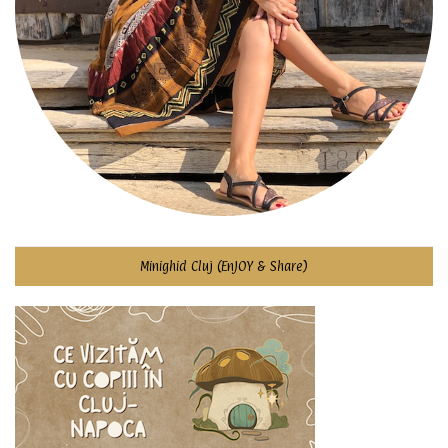
Minighid Cluj (EnJOY & Share)