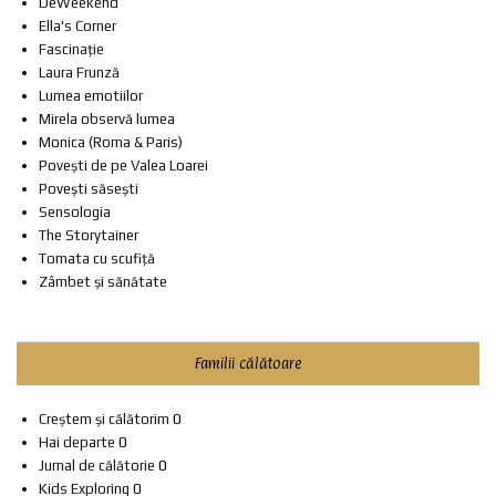
DeWeekend
Ella's Corner
Fascinație
Laura Frunză
Lumea emotiilor
Mirela observă lumea
Monica (Roma & Paris)
Povești de pe Valea Loarei
Povești săsești
Sensologia
The Storytainer
Tomata cu scufiță
Zâmbet și sănătate
Familii călătoare
Creștem și călătorim
0
Hai departe
0
Jurnal de călătorie
0
Kids Exploring
0