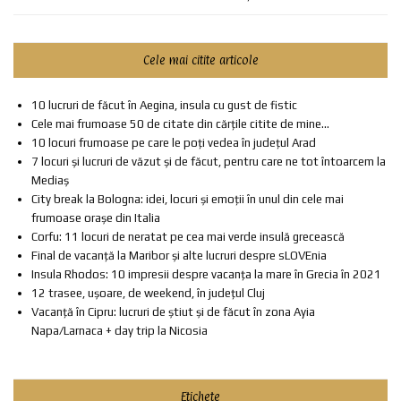
Cele mai citite articole
10 lucruri de făcut în Aegina, insula cu gust de fistic
Cele mai frumoase 50 de citate din cărțile citite de mine...
10 locuri frumoase pe care le poți vedea în județul Arad
7 locuri și lucruri de văzut și de făcut, pentru care ne tot întoarcem la
Mediaș
City break la Bologna: idei, locuri și emoții în unul din cele mai
frumoase orașe din Italia
Corfu: 11 locuri de neratat pe cea mai verde insulă grecească
Final de vacanță la Maribor și alte lucruri despre sLOVEnia
Insula Rhodos: 10 impresii despre vacanța la mare în Grecia în 2021
12 trasee, ușoare, de weekend, în județul Cluj
Vacanță în Cipru: lucruri de știut și de făcut în zona Ayia
Napa/Larnaca + day trip la Nicosia
Etichete