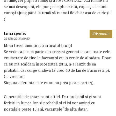
o lume, cel puțin o lume) și a fost CAPITAL… Azi lumile nu
se mai descoperă, ele pur și simplu există, copiii și de sunt
curioși ajung până la urmă să nu mai fie chiar așa de curioși :
(
spune:
Larisa
Răspunde
26 iulie 2013 la 19:35
Mi-ai trezit amintiri cu articolul tau :)!
Se vede ca facem parte din aceeasi generatie, cam toate cele
enumerate de tine le faceam si eu in verile de altadata. Doar
ca eu ma scaldam in Mostistea (stiu, n-ai auzit de ea
probabil, dar curge undeva la vreo 40 de km de Bucuresti:p).
Ce vremuri!
Singura diferenta este ca au nu prea jucam carti :)).
Generatiile de astazi sunt altfel. Dar probabil si ei sunt
fericiti in lumea lor, si probabil si ei isi vor aminti cu
nostalgie peste 15 ani, vacantele “de alta data”.