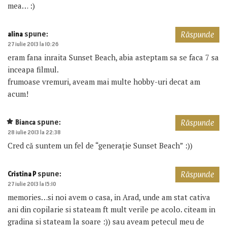
mea… :)
spune:
alina
Răspunde
27 iulie 2013 la 10:26
eram fana inraita Sunset Beach, abia asteptam sa se faca 7 sa
inceapa filmul.
frumoase vremuri, aveam mai multe hobby-uri decat am
acum!
spune:
Bianca
Răspunde
28 iulie 2013 la 22:38
Cred că suntem un fel de “generație Sunset Beach” :))
spune:
Cristina P
Răspunde
27 iulie 2013 la 15:10
memories…si noi avem o casa, in Arad, unde am stat cativa
ani din copilarie si stateam ft mult verile pe acolo. citeam in
gradina si stateam la soare :)) sau aveam petecul meu de