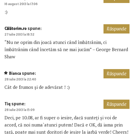
16 august 2013 la 17:06
:)
spune:
Călătorim.ro
Răspunde
27 iulie 2013 la 18:52
“Nu ne oprim din joacă atunci când îmbătrânim, ci
îmbătrânim când încetăm să ne mai jucăm” – George Bernard
Shaw
spune:
Bianca
Răspunde
28 iulie 2013 la 22:40
Cât de frumos și de adevărat ! :)
spune:
Tiq
Răspunde
28 iulie 2013 la 15:09
Deci, pe 10.08, ar fi super o iesire, dacă sunteţi şi voi de
acord, că noi numa`atunci putem! Dacă e OK, dă iama prin
ţară, poate mai sunt doritori de ieşire la iarbă verde! Cheers!