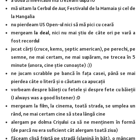
mă uitam la Cerbul de Aur, Festivalul de la Mamaia și cel de
la Mangalia
nu pierdeam US Open-ul nici să mă pici cu ceară
mergeam
la deal
, nici nu mai știu de câte ori pe vară a
fost recordul
jucat cărți (cruce, kems, șeptic american), pe perechi, pe
semne, ne mai certam, ne mai supăram, ne trecea în 5
minute (unora, cine știe cunoaște) :))
ne jucam scrabble pe bancă în fața casei, până se mai
pierdea câte o literă și o căutam ca apucații
vorbeam despre băieți cu fetele și despre fete cu băieții
(I always was a good listener) :D
mergeam la film, la cinema, toată strada, se umplea un
rând, ne mai certam cine să stea lângă cine
alergam pe dolma Crișului ca să ne menținem în formă
(de parcă nu era suficient cât alergam toată ziua)
făceam clisă friptă pe stradă (slanină în băț), o mâncam