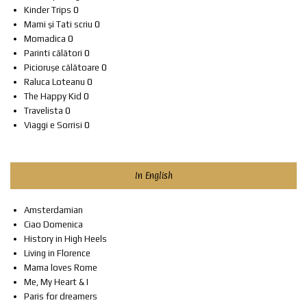
Kinder Trips
0
Mami și Tati scriu
0
Momadica
0
Parinti călători
0
Piciorușe călătoare
0
Raluca Loteanu
0
The Happy Kid
0
Travelista
0
Viaggi e Sorrisi
0
In English
Amsterdamian
Ciao Domenica
History in High Heels
Living in Florence
Mama loves Rome
Me, My Heart & I
Paris for dreamers