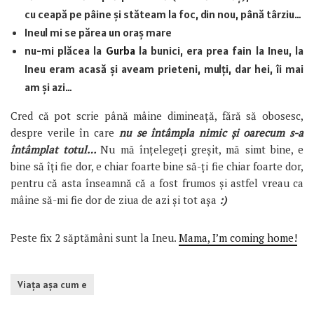
cu ceapă pe pâine și stăteam la foc, din nou, până târziu…
Ineul mi se părea un oraș mare
nu-mi plăcea la
Gurba
la bunici, era prea fain la Ineu, la
Ineu eram acasă și aveam prieteni, mulți, dar hei, îi mai
am și azi…
Cred că pot scrie până mâine dimineață, fără să obosesc,
despre verile în care
nu se întâmpla nimic și oarecum s-a
întâmplat totul…
Nu mă înțelegeți greșit, mă simt bine, e
bine să îți fie dor, e chiar foarte bine să-ți fie chiar foarte dor,
pentru că asta înseamnă că a fost frumos și astfel vreau ca
mâine să-mi fie dor de ziua de azi și tot așa
:)
Peste fix 2 săptămâni sunt la Ineu.
Mama, I’m coming home!
Viaţa aşa cum e