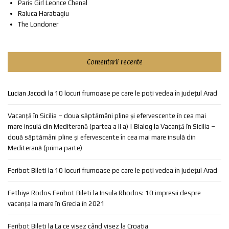
Paris Girl Leonce Chenal
Raluca Harabagiu
The Londoner
Comentarii recente
Lucian Jacodi
la
10 locuri frumoase pe care le poți vedea în județul Arad
Vacanță în Sicilia – două săptămâni pline și efervescente în cea mai
mare insulă din Mediterană (partea a II a) | Bialog
la
Vacanță în Sicilia –
două săptămâni pline și efervescente în cea mai mare insulă din
Mediterană (prima parte)
Feribot Bileti
la
10 locuri frumoase pe care le poți vedea în județul Arad
Fethiye Rodos Feribot Bileti
la
Insula Rhodos: 10 impresii despre
vacanța la mare în Grecia în 2021
Feribot Bileti
la
La ce visez când visez la Croația