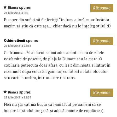
spune:
Bianca
Răspunde
26 iulie 2013 la 21:11
Eu sper din suflet să fie fericiți “în lumea lor”, m-ar încânta
maxim să știu că este așa… chiar dacă nu le înțeleg stilul :D
spune:
Ochiu ratiunii
Răspunde
26 iulie 2013 la 22:35
Ce frumos… M-ai facut sa imi aduc aminte si eu de zilele
nesfarsite de pescuit, de plaja la Dunare sau la mare. O
copilarie petrecuta doar afara, cu iesit dimineata si intrat in
casa mult dupa culcatul gainilor, cu fotbal in fata blocului
sau carti la umbra, intr-un cerc restrans.
spune:
Bianca
Răspunde
28 iulie 2013 la 22:34
Nici nu știi cât mă bucur că i-am făcut pe oameni să se
bucure la rândul lor și să-și aducă aminte de copilărie :)