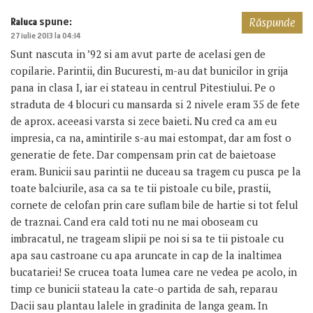
spune:
Raluca
Răspunde
27 iulie 2013 la 04:14
Sunt nascuta in ’92 si am avut parte de acelasi gen de
copilarie. Parintii, din Bucuresti, m-au dat bunicilor in grija
pana in clasa I, iar ei stateau in centrul Pitestiului. Pe o
straduta de 4 blocuri cu mansarda si 2 nivele eram 35 de fete
de aprox. aceeasi varsta si zece baieti. Nu cred ca am eu
impresia, ca na, amintirile s-au mai estompat, dar am fost o
generatie de fete. Dar compensam prin cat de baietoase
eram. Bunicii sau parintii ne duceau sa tragem cu pusca pe la
toate balciurile, asa ca sa te tii pistoale cu bile, prastii,
cornete de celofan prin care suflam bile de hartie si tot felul
de traznai. Cand era cald toti nu ne mai oboseam cu
imbracatul, ne trageam slipii pe noi si sa te tii pistoale cu
apa sau castroane cu apa aruncate in cap de la inaltimea
bucatariei! Se crucea toata lumea care ne vedea pe acolo, in
timp ce bunicii stateau la cate-o partida de sah, reparau
Dacii sau plantau lalele in gradinita de langa geam. In