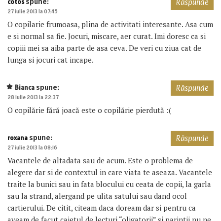
spune:
cotos
Răspunde
27 iulie 2013 la 07:45
O copilarie frumoasa, plina de activitati interesante. Asa cum
e si normal sa fie. Jocuri, miscare, aer curat. Imi doresc ca si
copiii mei sa aiba parte de asa ceva. De veri cu ziua cat de
lunga si jocuri cat incape.
spune:
Bianca
Răspunde
28 iulie 2013 la 22:37
O copilărie fără joacă este o copilărie pierdută :(
spune:
roxana
Răspunde
27 iulie 2013 la 08:16
Vacantele de altadata sau de acum. Este o problema de
alegere dar si de contextul in care viata te aseaza. Vacantele
traite la bunici sau in fata blocului cu ceata de copii, la garla
sau la strand, alergand pe ulita satului sau dand ocol
cartierului. De citit, citeam daca doream dar si pentru ca
aveam de facut caietul de lecturi “oligatorii” si parintii nu ne