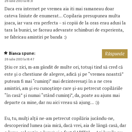
26 iulie 2013 la 18:31
Daca era internet pe vremea aia iti mai ramaneau doar
cateva liniute de enumerat… Copilaria presupunea multa
joaca, iar vara era perfecta – si copiii de la oras erau adusi la
tara la bunici, se faceau adevarate schimburi de experienta,
se fabricau amintiri pe banda :)
spune:
Bianca
Răspunde
26 iulie 2013 la 18:47
Știu ce zici, m-am gândit de multe ori, totuși tind să cred că
este și o chestiune de alegere, adică și pe “vremea noastră”
puteam fi mai “cuminți” mai dezinteresați în a ne crea
amintiri, am și eu cunoștințe care și-au petrecut copilăriile
“în casă” și numai “stând cuminți”, da, poate au ajuns mai
departe ca mine, dar nu aici vreau să ajung… :))
Eu, tu, mulți alții ne-am petrecut copilăria jucându-ne,
descoperind lumea (aia mică, dacă vrei, aia de lângă casă, dar