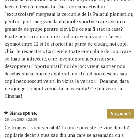
faceau lectiile niciodata. Daca doream activitati
“extrascolare” mergeam la cercurile de la Palatul pionierilor,
pentru sport mergeam la cluburile sportive care aveau o
gramada de grupe pentru elevi. De ce am fi stat in casa?
Poate pentru ca erau ore cand nu aveam voie sa facem
zgomot intre 12 si 16 si oricat ar parea de ciudat, noi copii
chiar le respectam. Cartierele toate erau pline de copii care
se luau la intrecere, care invententau jocuri noi sau
descopereau “oportunitati” noi de joc: vreun santier nou
deschis numai bun de explorat, un strand nou deschis sau
copii necunoscuti veniti in vizita la verisori . Doamne, daca
ne ajungea timpul vreodata, in vacanta! Ce televizor, la
Cinema!
spune:
Bianca
Răspunde
28 iulie 2013 la 22:38
Ce frumos… sunt sensibilă la orice poveste ce vine din altă
copilărie decât a mea sau din una care se aseamănă cu a