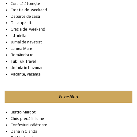
Cora călătorește
Croatia de-weekend
Departe de casă
Descopăr Italia
Grecia de-weekend
Istoriella
Jurnal de navetist
Lumea Mare
Romândra.ro
Tuk Tuk Travel
Umbria în buzunar
Vacanțe, vacanțe!
Povestitori
Bistro Margot
Chris predă în lume
Confesiuni călătoare
Dana în Olanda