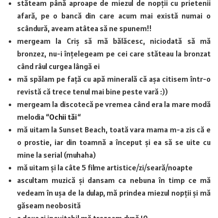
stăteam până aproape de miezul de nopții cu prietenii
afară, pe o bancă din care acum mai există numai o
scândură, aveam atâtea să ne spunem!!
mergeam la Criș să mă bălăcesc, niciodată să mă
bronzez, nu-i înțelegeam pe cei care stăteau la bronzat
când râul curgea lângă ei
mă spălam pe față cu apă minerală că așa citisem într-o
revistă că trece tenul mai bine peste vară :))
mergeam la discotecă pe vremea când era la mare modă
melodia “
Ochii tăi
“
mă uitam la Sunset Beach, toată vara mama m-a zis că e
o prostie, iar din toamnă a început și ea să se uite cu
mine la serial (muhaha)
mă uitam și la câte 5 filme artistice/zi/seară/noapte
ascultam muzică și dansam ca nebuna în timp ce mă
vedeam în ușa de la dulap, mă prindea miezul nopții și mă
găseam neobosită
a doua zi inevitabil mă trezeam după 10