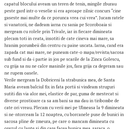
capatul blocului aveam un teren de tenis, mingile zburau
peste gard intr-o veselie si era aproape zilnic concurs “cine
gaseste mai multe da ce porunca vrea cui vrea”. Jucam ratele
si vanatorii, ne dadeam iarna cu sania pe Scoroboaia si
mergeam cu rolele prin Trivale, iar in fiecare dimineata
plecam toti in ceata, insotiti de cate cineva mai mare, sa
hranim porumbeii din centru cu paine uscata. Iarna, cand era
zapada cat mai mare, ne puneam cate-o mapa/revista/sacosa
sub fund si da-i partie in jos pe scarile de la Zinca Golescu,
cu grija sa nu ne calce masinile jos, fara grija ca degeram sau
ne rupem oasele.
Verile mergeam la Dobriceni la strabunica mea, de Santa
Maria aveam balciul fix in fata portii si vindeam struguri
sutiti din via alor mei, elastice de par, guma de mestecat si
diverse prostioare ca sa am bani sa ma dau in tiribombe de
cate ori vreau. Plecam cu verii mei pe Ulmeasa la 9 dimineata
si ne-ntorceam la 12 noaptea, cu borcanele puse de bunici in
sacosa pline de zmeura, pe care o mancam dimineata cu
orezul cu lapte si din care facea bunica mea, saraca, o