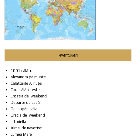
Aventurieri
1001 călătorii
Alexandra pe munte
Călătoriile Alinuței
Cora călătorește
Croatia de-weekend
Departe de casă
Descopăr Italia
Grecia de-weekend
Istoriella
Jurnal de navetist
Lumea Mare