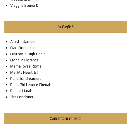
Viaggi e Sorrisi
0
In English
Amsterdamian
Ciao Domenica
History in High Heels
Living in Florence
Mama loves Rome
Me, My Heart & I
Paris for dreamers
Paris Girl Leonce Chenal
Raluca Harabagiu
The Londoner
Comentarii recente