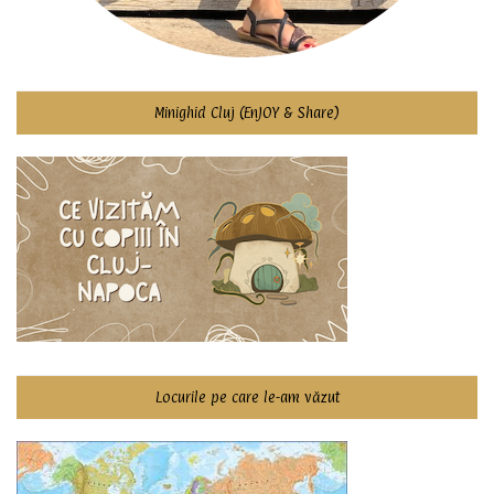
Minighid Cluj (EnJOY & Share)
Locurile pe care le-am văzut