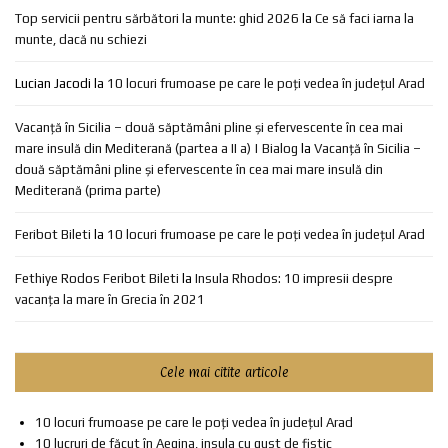
Top servicii pentru sărbători la munte: ghid 2026
la
Ce să faci iarna la
munte, dacă nu schiezi
Lucian Jacodi
la
10 locuri frumoase pe care le poți vedea în județul Arad
Vacanță în Sicilia – două săptămâni pline și efervescente în cea mai
mare insulă din Mediterană (partea a II a) | Bialog
la
Vacanță în Sicilia –
două săptămâni pline și efervescente în cea mai mare insulă din
Mediterană (prima parte)
Feribot Bileti
la
10 locuri frumoase pe care le poți vedea în județul Arad
Fethiye Rodos Feribot Bileti
la
Insula Rhodos: 10 impresii despre
vacanța la mare în Grecia în 2021
Cele mai citite articole
10 locuri frumoase pe care le poți vedea în județul Arad
10 lucruri de făcut în Aegina, insula cu gust de fistic