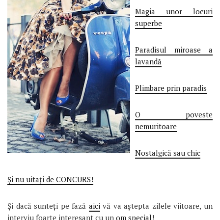
Magia unor locuri
superbe
Paradisul miroase a
lavandă
Plimbare prin paradis
O poveste
nemuritoare
Nostalgică sau chic
Și nu uitați de CONCURS!
Și dacă sunteți pe fază
aici
vă va aștepta zilele viitoare, un
interviu foarte interesant cu un
om special
!