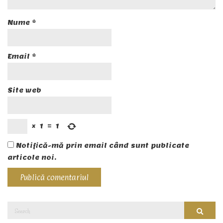
Nume
*
Email
*
Site web
×
1
=
1
Notifică-mă prin email când sunt publicate
articole noi.
Search
Searc
for: