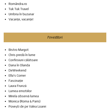
Romândra.ro
Tuk Tuk Travel
Umbria în buzunar
Vacanțe, vacanțe!
Povestitori
Bistro Margot
Chris predă în lume
Confesiuni călătoare
Dana în Olanda
DeWeekend
Ella's Corner
Fascinație
Laura Frunză
Lumea emotiilor
Mirela observă lumea
Monica (Roma & Paris)
Povești de pe Valea Loarei