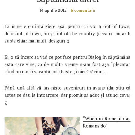
14 aprilie 2013
6 comentarii
La mine e cu întârziere așa, pentru că voi fi out of town,
doar out of town, nu și out of the country (ceea ce mi-ar fi
surâs chiar mai mult, desigur) ;)
Ei, o să încerc să văd ce pot face pentru Bialog în săptămâna
asta care vine, că de multă vreme n-am fost așa “plecată”
când nu e nici vacanță, nici Paște și nici Crăciun…
Până ună-altă vă las niște suveniruri în avans (da, știu că
astea se dau la întoarcere, dar promit să aduc și atunci ceva)
;)
“When in Rome, do as
Romans do”