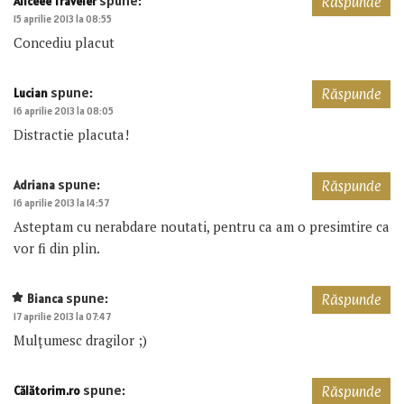
Aliceee Traveler
Răspunde
15 aprilie 2013 la 08:55
Concediu placut
spune:
Lucian
Răspunde
16 aprilie 2013 la 08:05
Distractie placuta!
spune:
Adriana
Răspunde
16 aprilie 2013 la 14:57
Asteptam cu nerabdare noutati, pentru ca am o presimtire ca
vor fi din plin.
spune:
Bianca
Răspunde
17 aprilie 2013 la 07:47
Mulțumesc dragilor ;)
spune:
Călătorim.ro
Răspunde