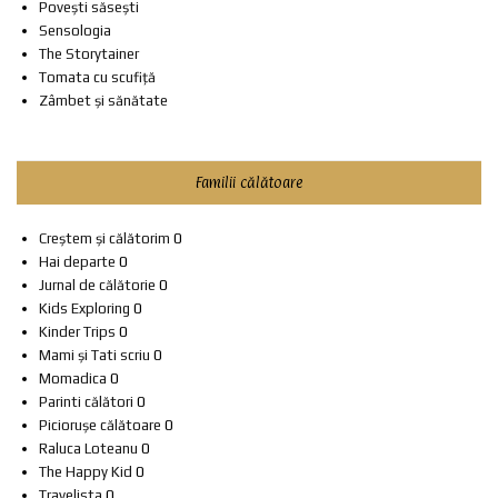
Povești săsești
Sensologia
The Storytainer
Tomata cu scufiță
Zâmbet și sănătate
Familii călătoare
Creștem și călătorim
0
Hai departe
0
Jurnal de călătorie
0
Kids Exploring
0
Kinder Trips
0
Mami și Tati scriu
0
Momadica
0
Parinti călători
0
Piciorușe călătoare
0
Raluca Loteanu
0
The Happy Kid
0
Travelista
0