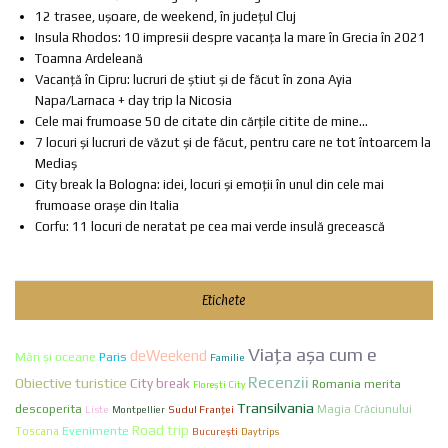
12 trasee, ușoare, de weekend, în județul Cluj
Insula Rhodos: 10 impresii despre vacanța la mare în Grecia în 2021
Toamna Ardeleană
Vacanță în Cipru: lucruri de știut și de făcut în zona Ayia
Napa/Larnaca + day trip la Nicosia
Cele mai frumoase 50 de citate din cărțile citite de mine...
7 locuri și lucruri de văzut și de făcut, pentru care ne tot întoarcem la
Mediaș
City break la Bologna: idei, locuri și emoții în unul din cele mai
frumoase orașe din Italia
Corfu: 11 locuri de neratat pe cea mai verde insulă grecească
Etichete
Viaţa aşa cum e
deWeekend
Mări și oceane
Paris
Familie
Recenzii
Obiective turistice
City break
Romania merita
Florești City
Transilvania
descoperita
Liste
Sudul Franței
Magia Crăciunului
Montpellier
Road trip
Evenimente
Toscana
Bucureşti
Daytrips