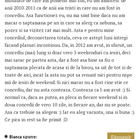
minunate de care am pomenit mai sus, eu imi amintesc de
anii 2010-2011 ca de anii aia tristi in care nu am fost in
concediu. Asa functionez eu, nu ma simt bine daca nu am
macar o saptamana pe an in care sa alerg ca nebuna, sa
pozez si sa vizitez cat mai mult. Asta e pentru mine
concediul, deconectarea totala, ceva ce astept luni intregi
facand planuri incontinuu. Da, in 2012 am avut, in sfarsit, un
concediu (mai) lung si doar vreo 3 weekenduri cu iesiri, deci
mai sarac pe partea asta, dar a fost asa bine sa fiu o
saptamana plecata de acasa si de la birou, sa uit de tot si de
toate de aici, incat la asta nu pot sa renunt nici pentru nspe
mii de iesiri de weekend. Si nici macar nu a fost cine stie ce
concediu, dar nu asta conteaza. Conteaza ca l-am avut :) Si
normal ca, daca as putea, as pleca in fiecare weekend si in
doua concedii de vreo 10 zile, in fiecare an, dar nu se poate.
Asa ca trebuie sa alegem :) Iar eu aleg vacanta, una si buna :)
Ce pica in rest sa fie primit :D
spune:
Bianca
Răspunde