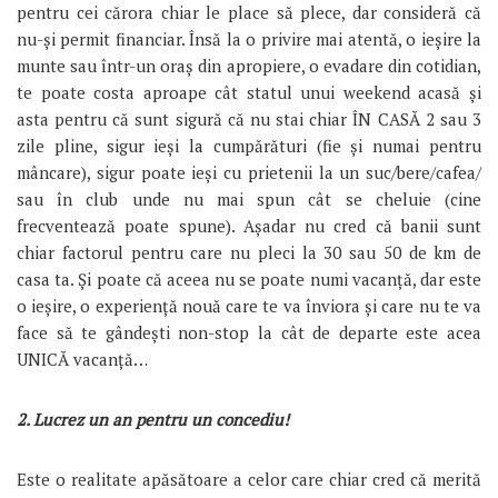
pentru cei cărora chiar le place să plece, dar consideră că
nu-și permit financiar. Însă la o privire mai atentă, o ieșire la
munte sau într-un oraș din apropiere, o evadare din cotidian,
te poate costa aproape cât statul unui weekend acasă și
asta pentru că sunt sigură că nu stai chiar ÎN CASĂ 2 sau 3
zile pline, sigur ieși la cumpărături (fie și numai pentru
mâncare), sigur poate ieși cu prietenii la un suc/bere/cafea/
sau în club unde nu mai spun cât se cheluie (cine
frecventează poate spune). Așadar nu cred că banii sunt
chiar factorul pentru care nu pleci la 30 sau 50 de km de
casa ta. Și poate că aceea nu se poate numi vacanță, dar este
o ieșire, o experiență nouă care te va înviora și care nu te va
face să te gândești non-stop la cât de departe este acea
UNICĂ vacanță…
2. Lucrez un an pentru un concediu!
Este o realitate apăsătoare a celor care chiar cred că merită