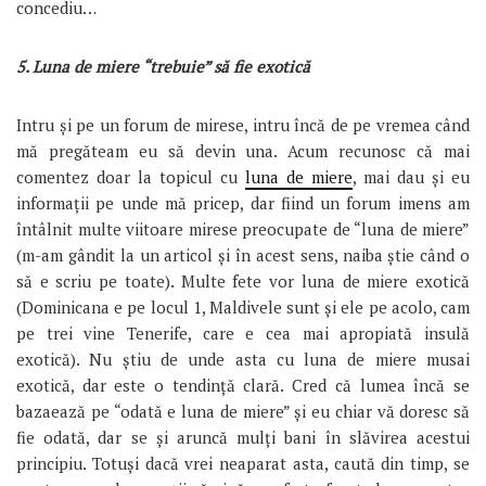
concediu…
5. Luna de miere “trebuie” să fie exotică
Intru și pe un forum de mirese, intru încă de pe vremea când
mă pregăteam eu să devin una. Acum recunosc că mai
comentez doar la topicul cu
luna de miere
, mai dau și eu
informații pe unde mă pricep, dar fiind un forum imens am
întâlnit multe viitoare mirese preocupate de “luna de miere”
(m-am gândit la un articol și în acest sens, naiba știe când o
să e scriu pe toate). Multe fete vor luna de miere exotică
(Dominicana e pe locul 1, Maldivele sunt și ele pe acolo, cam
pe trei vine Tenerife, care e cea mai apropiată insulă
exotică). Nu știu de unde asta cu luna de miere musai
exotică, dar este o tendință clară. Cred că lumea încă se
bazaează pe “odată e luna de miere” și eu chiar vă doresc să
fie odată, dar se și aruncă mulți bani în slăvirea acestui
principiu. Totuși dacă vrei neaparat asta, caută din timp, se