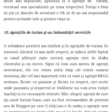
decât mai neplăcute, apelează la o agenție de turism,
eventual una specializată pe zona respectivă. Totuși e bine
să știi că dincolo de aventură e OK să fii un om responsabil
pentru actiunile tale și pentru viața ta.
10. Agențiile de turism și-au îmbunătățit serviciile
O schimbare pozitivă am întâlnit și la agențiile de turism. Se
tratează clientul cu mai mult respect, se judecă altfel faptul
că omul plătește niște servicii, agenția este în slujba
clientului și nu invers. Sigur că vom auzi mereu de agenții
neserioase, ele vor exista atâta timp cât există oameni
neserioși, dar cel mai important este că sunt și agenții MEGA
serioase, făcute cu pasiune și făcute cu respect, căci acolo
unde pasiunea și respectul se întâlnesc nu vom avea turiști
înșelați și cu vacanațele stricate. Sfat: alegeți agenții de care
ați auzit lucruri bune, care au fost recomandate de prieteni
sau de bloggeri pe care îi citiți (nu e în zadar, o agenție care
se promovează pe toate căile nu vă va înșela, dați-vă seama