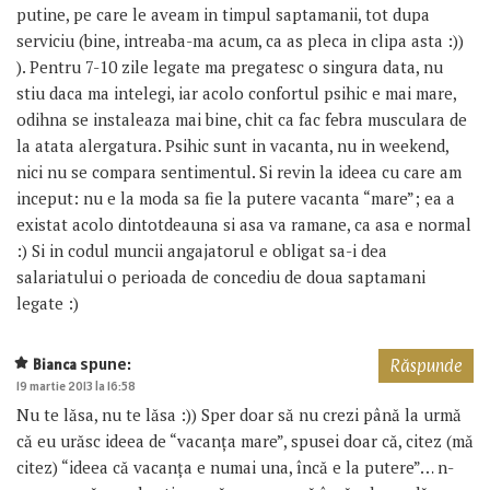
putine, pe care le aveam in timpul saptamanii, tot dupa
serviciu (bine, intreaba-ma acum, ca as pleca in clipa asta :))
). Pentru 7-10 zile legate ma pregatesc o singura data, nu
stiu daca ma intelegi, iar acolo confortul psihic e mai mare,
odihna se instaleaza mai bine, chit ca fac febra musculara de
la atata alergatura. Psihic sunt in vacanta, nu in weekend,
nici nu se compara sentimentul. Si revin la ideea cu care am
inceput: nu e la moda sa fie la putere vacanta “mare”; ea a
existat acolo dintotdeauna si asa va ramane, ca asa e normal
:) Si in codul muncii angajatorul e obligat sa-i dea
salariatului o perioada de concediu de doua saptamani
legate :)
spune:
Bianca
Răspunde
19 martie 2013 la 16:58
Nu te lăsa, nu te lăsa :)) Sper doar să nu crezi până la urmă
că eu urăsc ideea de “vacanța mare”, spusei doar că, citez (mă
citez) “ideea că vacanța e numai una, încă e la putere”… n-