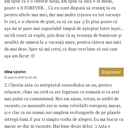
am spus că e o chestie nouă, am spus că încă e la modă,
poate o fi FOREVER… Că eu sunt dispusă să renunț la ea
pentru altele mai mici, dar mai multe (cărora eu tot vacanțe
le zic), e o chestie de gust, ca să zic așa ;) În plus poate că
așa mi se pare mai suportabil timpul de așteptat între ieșiri…
nu’sh exact să explic, știu doar că aș renunța de bunăvoie și
nesilită de nimeni la o vacanță mare, pentru câteva mai mici
da mai dese. Sper să mă crezi, că doar vezi bine că noi cam
așa am făcut :D
spune:
irina
Răspunde
19 martie 2013 la 00:48
2. Chestia asta cu asteptatul concediului un an, pentru
relaxare, chiar nu cred ca are legatura cu romanii si cu atat
mai putin cu comunismul. Noi am ajuns, totusi, in astfel de
vacante, cu muuuulti ani in urma celorlalti europeni, macar,
si e clar ca nu numai noi umplem sezlongurile de pe plajele
intregii lumi. E pur si simplu vorba de alegeri. Eu ma bucur ca
macar se duc in vacante. Mai bine decat deloc :) Asta e