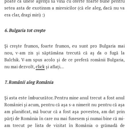
poate ca unele agenții să vină cu oferte foarte bune pentru
setea asta de exotinsm a miresicilor (că ele aleg, dacă nu va
era clar, dragi miri) :)
6. Bulgaria tot crește
Și crește frumos, foarte frumos, eu sunt pro Bulgaria mai
nou, v-am zis și săptămâna trecută că aș da o fugă la
Balchik. V-am spus acolo și de ce preferă românii Bulgaria,
nu mai dezvolt,
click
și aflați…
7. Românii aleg România
Și asta este îmbucurător. Pentru mine anul trecut a fost anul
României și acum, pentru că așa s-a nimerit nu pentru că așa
am planificat, mă bucur că a fost așa povestea, am dat prin
părți de România în care nu mai fusesem și numai bine că mi-
am trecut pe lista de vizitat în România o grămadă de