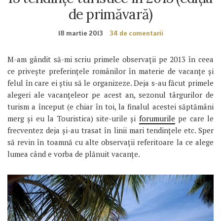
de primăvară)
18 martie 2013
34 de comentarii
M-am gândit să-mi scriu primele observații pe 2013 în ceea
ce privește preferințele românilor în materie de vacanțe și
felul în care ei știu să le organizeze. Deja s-au făcut primele
alegeri ale vacanțeleor pe acest an, sezonul târgurilor de
turism a început (e chiar în toi, la finalul acestei săptămâni
merg și eu la Touristica) site-urile și
forumurile
pe care le
frecventez deja și-au trasat în linii mari tendințele etc. Sper
să revin în toamnă cu alte observații referitoare la ce alege
lumea când e vorba de plănuit vacanțe.