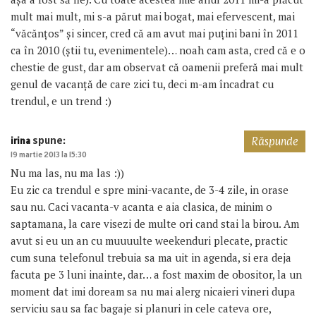
mult mai mult, mi s-a părut mai bogat, mai efervescent, mai
“văcănțos” și sincer, cred că am avut mai puțini bani în 2011
ca în 2010 (știi tu, evenimentele)… noah cam asta, cred că e o
chestie de gust, dar am observat că oamenii preferă mai mult
genul de vacanță de care zici tu, deci m-am încadrat cu
trendul, e un trend :)
spune:
irina
Răspunde
19 martie 2013 la 15:30
Nu ma las, nu ma las :))
Eu zic ca trendul e spre mini-vacante, de 3-4 zile, in orase
sau nu. Caci vacanta-v acanta e aia clasica, de minim o
saptamana, la care visezi de multe ori cand stai la birou. Am
avut si eu un an cu muuuulte weekenduri plecate, practic
cum suna telefonul trebuia sa ma uit in agenda, si era deja
facuta pe 3 luni inainte, dar… a fost maxim de obositor, la un
moment dat imi doream sa nu mai alerg nicaieri vineri dupa
serviciu sau sa fac bagaje si planuri in cele cateva ore,