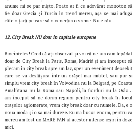
anume mi se par mișto. Poate ar fi cu adevărat monoton să
fie doar Grecia și Turcia în trend mereu, așa se mai adugă
câte o țară pe care să o venerăm o vreme. Nu e rău…
12. City Break NU doar în capitale europene
Bineînțeles! Cred că ați observat și voi că ne-am cam lepădat
doar de City Break la Paris, Roma, Madrid și am înceeput să
plecăm în city break spre un lac, sper un eveniment deosebit
care se va desfășura într-un orășel mai mititel, sau pur și
simplu vrem city break în Voivodina nu la Belgrad, pe Coasta
Amalfitana nu la Roma sau Napoli, la fiorduri nu la Oslo…
am început să ne dorim regiuni pentru city break în locul
orașelor aglomerate, vrem city break doar cu numele. Da, e o
nouă modă și o să mai dureze. Eu mă bucur enorm, pentru că
mereu am fost un MARE FAN al acestor intense ieșiri în doze
mici.