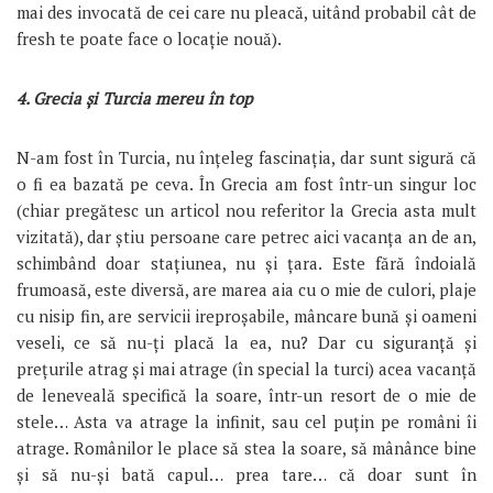
mai des invocată de cei care nu pleacă, uitând probabil cât de
fresh te poate face o locație nouă).
4. Grecia și Turcia mereu în top
N-am fost în Turcia, nu înțeleg fascinația, dar sunt sigură că
o fi ea bazată pe ceva. În Grecia am fost într-un singur loc
(chiar pregătesc un articol nou referitor la Grecia asta mult
vizitată), dar știu persoane care petrec aici vacanța an de an,
schimbând doar stațiunea, nu și țara. Este fără îndoială
frumoasă, este diversă, are marea aia cu o mie de culori, plaje
cu nisip fin, are servicii ireproșabile, mâncare bună și oameni
veseli, ce să nu-ți placă la ea, nu? Dar cu siguranță și
prețurile atrag și mai atrage (în special la turci) acea vacanță
de leneveală specifică la soare, într-un resort de o mie de
stele… Asta va atrage la infinit, sau cel puțin pe români îi
atrage. Românilor le place să stea la soare, să mânânce bine
și să nu-și bată capul… prea tare… că doar sunt în