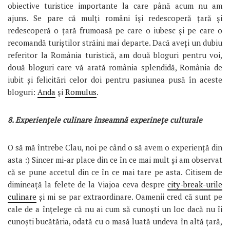
obiective turistice importante la care până acum nu am
ajuns. Se pare că mulți români își redescoperă țară și
redescoperă o țară frumoasă pe care o iubesc și pe care o
recomandă turiștilor străini mai departe. Dacă aveți un dubiu
referitor la România turistică, am două bloguri pentru voi,
două bloguri care vă arată românia splendidă, România de
iubit și felicitări celor doi pentru pasiunea pusă în aceste
bloguri:
Anda
și
Romulus
.
8. Experiențele culinare înseamnă experinețe culturale
O să mă întrebe Clau, noi pe când o să avem o experiență din
asta :) Sincer mi-ar place din ce în ce mai mult și am observat
că se pune accetul din ce în ce mai tare pe asta. Citisem de
dimineață la felete de la Viajoa ceva despre
city-break-urile
culinare
și mi se par extraordinare. Oamenii cred că sunt pe
cale de a înțelege că nu ai cum să cunoști un loc dacă nu îi
cunoști bucătăria, odată cu o masă luată undeva în altă țară,