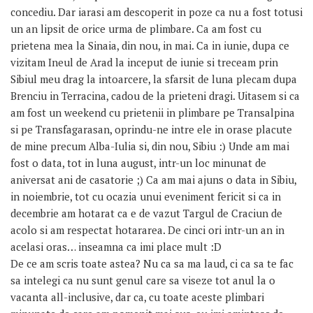
concediu. Dar iarasi am descoperit in poze ca nu a fost totusi
un an lipsit de orice urma de plimbare. Ca am fost cu
prietena mea la Sinaia, din nou, in mai. Ca in iunie, dupa ce
vizitam Ineul de Arad la inceput de iunie si treceam prin
Sibiul meu drag la intoarcere, la sfarsit de luna plecam dupa
Brenciu in Terracina, cadou de la prieteni dragi. Uitasem si ca
am fost un weekend cu prietenii in plimbare pe Transalpina
si pe Transfagarasan, oprindu-ne intre ele in orase placute
de mine precum Alba-Iulia si, din nou, Sibiu :) Unde am mai
fost o data, tot in luna august, intr-un loc minunat de
aniversat ani de casatorie ;) Ca am mai ajuns o data in Sibiu,
in noiembrie, tot cu ocazia unui eveniment fericit si ca in
decembrie am hotarat ca e de vazut Targul de Craciun de
acolo si am respectat hotararea. De cinci ori intr-un an in
acelasi oras… inseamna ca imi place mult :D
De ce am scris toate astea? Nu ca sa ma laud, ci ca sa te fac
sa intelegi ca nu sunt genul care sa viseze tot anul la o
vacanta all-inclusive, dar ca, cu toate aceste plimbari