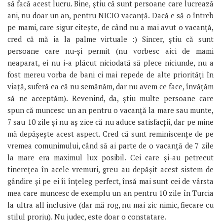
să facă acest lucru. Bine, știu că sunt persoane care lucrează
ani, nu doar un an, pentru NICIO vacanță. Dacă e să o întreb
pe mami, care sigur citește, de când nu a mai avut o vacanță,
cred că mă ia la palme virtuale :) Sincer, știu că sunt
persoane care nu-și permit (nu vorbesc aici de mami
neaparat, ei nu i-a plăcut niciodată să plece niciunde, nu a
fost mereu vorba de bani ci mai repede de alte priorități în
viață, suferă ea că nu semănăm, dar nu avem ce face, învățăm
să ne acceptăm). Revenind, da, știu multe persoane care
spun că muncesc un an pentru o vacanță la mare sau munte,
7 sau 10 zile și nu aș zice că nu aduce satisfacții, dar pe mine
mă depășește acest aspect. Cred că sunt reminiscențe de pe
vremea comunimului, când să ai parte de o vacanță de 7 zile
la mare era maximul lux posibil. Cei care și-au petrecut
tinerețea în acele vremuri, greu au depășit acest sistem de
gândire și pe ei îi înțeleg perfect, însă mai sunt cei de vârsta
mea care muncesc de exemplu un an pentru 10 zile în Turcia
la ultra all inclusive (dar mă rog, nu mai zic nimic, fiecare cu
stilul proriu). Nu judec, este doar o constatare.