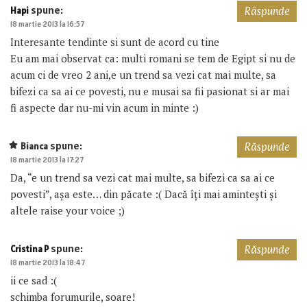
spune:
Hapi
Răspunde
18 martie 2013 la 16:57
Interesante tendinte si sunt de acord cu tine
Eu am mai observat ca: multi romani se tem de Egipt si nu de
acum ci de vreo 2 ani,e un trend sa vezi cat mai multe, sa
bifezi ca sa ai ce povesti, nu e musai sa fii pasionat si ar mai
fi aspecte dar nu-mi vin acum in minte :)
spune:
Bianca
Răspunde
18 martie 2013 la 17:27
Da, “e un trend sa vezi cat mai multe, sa bifezi ca sa ai ce
povesti”, așa este… din păcate :( Dacă îți mai amintești și
altele raise your voice ;)
spune:
Cristina P
Răspunde
18 martie 2013 la 18:47
ii ce sad :(
schimba forumurile, soare!