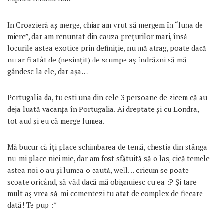
In Croazieră aș merge, chiar am vrut să mergem în “luna de
miere”, dar am renunțat din cauza prețurilor mari, însă
locurile astea exotice prin definiție, nu mă atrag, poate dacă
nu ar fi atât de (nesimțit) de scumpe aș îndrăzni să mă
gândesc la ele, dar așa…
Portugalia da, tu esti una din cele 3 persoane de zicem că au
deja luată vacanța în Portugalia. Ai dreptate și cu Londra,
tot aud și eu că merge lumea.
Mă bucur că îți place schimbarea de temă, chestia din stânga
nu-mi place nici mie, dar am fost sfătuită să o las, cică temele
astea noi o au și lumea o caută, well… oricum se poate
scoate oricând, să văd dacă mă obișnuiesc cu ea :P Și tare
mult aș vrea să-mi comentezi tu atat de complex de fiecare
dată! Te pup :*