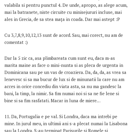
valabila si pentru punctul 4. De unde, apropo, as alege acum,
mai la batranete, niste circuite cu minisejururi incluse, mai
ales in Grecia, de sa stea maţa in coada. Dar mai astept :P
Cu 3,7,8,9,10,12,13 sunt de acord. Sau, mai corect, nu am de
comentat :)
Dar la 5 zic ca, asa plimbareata cum sunt eu, daca m-as
marita maine as face o mini-nunta si as pleca de urgenta in
Dominicana sau pe un vas de croaziera. Da, da, da, as vrea sa
lenevesc si sa ma bucur de lux si de minunatii la care nu am
acces in orice concediu din viata asta, sa nu ma gandesc la
bani, la timp, la nimic. Sa fim numai noi si sa ne fie lene si
bine si sa fim rasfatati. Macar in luna de miere…
11. Da, Portugalia e pe val. Si Londra, daca ma intrebi pe
mine. In jurul meu, in ultimii ani s-a plecat numai la Lisabona
sau la Londra. S-au terminat Parisurile si Romele si