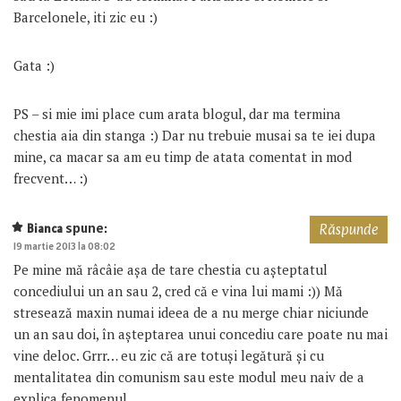
Barcelonele, iti zic eu :)
Gata :)
PS – si mie imi place cum arata blogul, dar ma termina
chestia aia din stanga :) Dar nu trebuie musai sa te iei dupa
mine, ca macar sa am eu timp de atata comentat in mod
frecvent… :)
spune:
Bianca
Răspunde
19 martie 2013 la 08:02
Pe mine mă râcâie așa de tare chestia cu așteptatul
concediului un an sau 2, cred că e vina lui mami :)) Mă
stresează maxin numai ideea de a nu merge chiar niciunde
un an sau doi, în așteptarea unui concediu care poate nu mai
vine deloc. Grrr… eu zic că are totuși legătură și cu
mentalitatea din comunism sau este modul meu naiv de a
explica fenomenul.