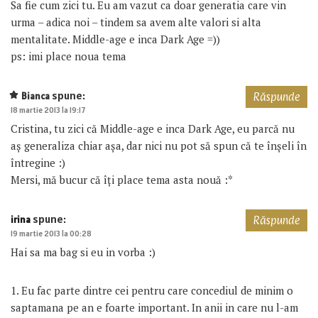
Sa fie cum zici tu. Eu am vazut ca doar generatia care vin
urma – adica noi – tindem sa avem alte valori si alta
mentalitate. Middle-age e inca Dark Age =))
ps: imi place noua tema
spune:
Bianca
Răspunde
18 martie 2013 la 19:17
Cristina, tu zici că Middle-age e inca Dark Age, eu parcă nu
aș generaliza chiar așa, dar nici nu pot să spun că te înșeli în
întregine :)
Mersi, mă bucur că îți place tema asta nouă :*
spune:
irina
Răspunde
19 martie 2013 la 00:28
Hai sa ma bag si eu in vorba :)
1. Eu fac parte dintre cei pentru care concediul de minim o
saptamana pe an e foarte important. In anii in care nu l-am