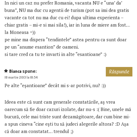
In nici un caz nu prefer Romania, vacanta NU e “una’ da’
buna”, NU ma duc cu agentii de turism (pot sa imi dea gratis
vacante ca tot nu ma duc cu ei! dupa ultima experienta –
chiar gratis – mi-e si mai sila!), iar in luna de miere am fost…
la Moneasa =))
pe mine ma dispera “tendintele” astea pentru ca sunt doar
pe un “anume esantion” de oameni.
si tare cred ca tu te invarti in alte “esantioane” :)
spune:
Bianca
Răspunde
18 martie 2013 la 18:54
Pe alte “eșantioane” decât mi s-ar potrivi, nu? :))
Ideea este că sunt cam generale constatările, aș vrea
oarecum să fie doar cazuri izolate, dar nu-s :( Bine, unele mă
bucură, cele mai triste sunt dezamăgitoare, dar cum bine mi-
a spus cineva “cine ești tu să judeci alegerile altora? :D Așa
că doar am constatat… trendul ;)