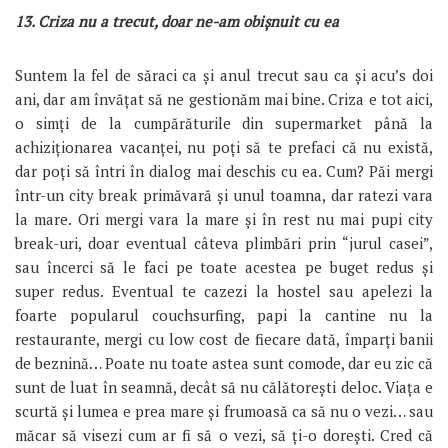
13. Criza nu a trecut, doar ne-am obișnuit cu ea
Suntem la fel de săraci ca și anul trecut sau ca și acu’s doi
ani, dar am învățat să ne gestionăm mai bine. Criza e tot aici,
o simți de la cumpărăturile din supermarket până la
achiziționarea vacanței, nu poți să te prefaci că nu există,
dar poți să întri în dialog mai deschis cu ea. Cum? Păi mergi
într-un city break primăvară și unul toamna, dar ratezi vara
la mare. Ori mergi vara la mare și în rest nu mai pupi city
break-uri, doar eventual câteva plimbări prin “jurul casei”,
sau încerci să le faci pe toate acestea pe buget redus și
super redus. Eventual te cazezi la hostel sau apelezi la
foarte popularul couchsurfing, papi la cantine nu la
restaurante, mergi cu low cost de fiecare dată, împarți banii
de beznină… Poate nu toate astea sunt comode, dar eu zic că
sunt de luat în seamnă, decât să nu călătorești deloc. Viața e
scurtă și lumea e prea mare și frumoasă ca să nu o vezi… sau
măcar să visezi cum ar fi să o vezi, să ți-o dorești. Cred că