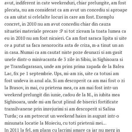
avut, indiferent in cate weekenduri, chiar prelungite, am fost
plecata, nu am considerat ca am avut un concediu si aproape
ca am uitat si celelalte locuri in care am fost. Exemplu
concret, in 2010 nu am avut concediu chiar din cauza
situatiei materiale precare :P si tot ziceam la toata lumea ca
eu in 2010 nu am fost nicaieri. Ca am fost saraca lipita si uite
ce a putut sa faca nenorocita asta de criza, m-a tinut un an
in casa. Numai ca am cautat niste poze deunazi si am gasit
unele dintr-o minivacanta de 3 zile in Sibiu, in Sighisoara si
pe Transfagarasan, unde am prins prima zapada de la Balea
Lac, fix pe 1 septembrie. Ups, mi-am zis, uite ca totusi am
fost undeva in anul ala. Si am descoperit ca am mai fost o zi
la Brasov, in mai, cu prietena mea, ca am mai fost intr-un
weekend prelungit din iunie, cadou de la M., in iubita mea
Sighisoara, unde mi-am facut plinul de biserici fortificate
transilvanene prin imrejurimi si am descoperit si Salina
Turda; ca am petrecut un weekend haios in august intr-o
minunata locatie la Moieciu, cu toti prietenii mei…
In 2011 la fel, am plans cu lacrimi amare ca iar nu merg in