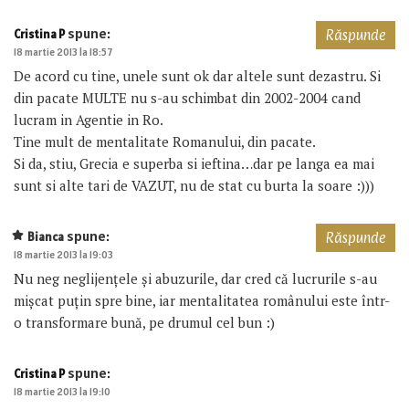
spune:
Cristina P
Răspunde
18 martie 2013 la 18:57
De acord cu tine, unele sunt ok dar altele sunt dezastru. Si
din pacate MULTE nu s-au schimbat din 2002-2004 cand
lucram in Agentie in Ro.
Tine mult de mentalitate Romanului, din pacate.
Si da, stiu, Grecia e superba si ieftina…dar pe langa ea mai
sunt si alte tari de VAZUT, nu de stat cu burta la soare :)))
spune:
Bianca
Răspunde
18 martie 2013 la 19:03
Nu neg neglijențele și abuzurile, dar cred că lucrurile s-au
mișcat puțin spre bine, iar mentalitatea românului este într-
o transformare bună, pe drumul cel bun :)
spune:
Cristina P
18 martie 2013 la 19:10