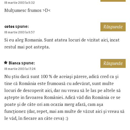
18 martie 2013 la 11:32
Mulțumesc frumos >D<
spune:
cotos
Răspunde
18 martie 2013 la 11:57
Si eu aleg Romania. Sunt atatea locuri de vizitat aici, incat
restul mai pot astepta.
spune:
Bianca
Răspunde
18 martie 2013 la 17:24
Nu știu dacă sunt 100 % de aceiași părere, adică cred ca și
tine că România este frumoasă cu adevărat, sunt multe
locuri de descoperit aici, dar nu vreau să le las pe altele să
aștepte in favoarea României. Adică văd din România ce se
poate și de câte ori am ocazia merg afară, cam așa
funcționez (dar, repet, mai am multe de văzut aici și vreau să
le văd, în fiecare an câte ceva) :)