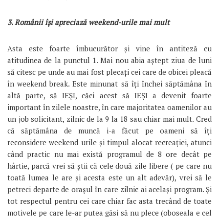
3. Românii își apreciază weekend-urile mai mult
Asta este foarte îmbucurător și vine în antiteză cu
atitudinea de la punctul 1. Mai nou abia aștept ziua de luni
să citesc pe unde au mai fost plecați cei care de obicei pleacă
în weekend break. Este minunat să îți închei săptămâna în
altă parte, să IEȘI, căci acest să IEȘI a devenit foarte
important în zilele noastre, în care majoritatea oamenilor au
un job solicitant, zilnic de la 9 la 18 sau chiar mai mult. Cred
că săptămâna de muncă i-a făcut pe oameni să îți
reconsidere weekend-urile și timpul alocat recreației, atunci
când practic nu mai există programul de 8 ore decât pe
hârtie, parcă vrei să știi că cele două zile libere ( pe care nu
toată lumea le are și acesta este un alt adevăr), vrei să le
petreci departe de orașul în care zilnic ai același program. Și
tot respectul pentru cei care chiar fac asta trecând de toate
motivele pe care le-ar putea găsi să nu plece (oboseala e cel