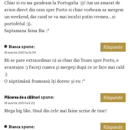
Chiar si eu ma gandeam la Portugalia :))! Am un amarat de
avion direct din oras spre Porto si chiar vorbeam sa mergem
un weekend, dar cand se va mai incalzi putin vremea…si
portofelul :)).
Saptamana faina Bia :*
spune:
Bianca
Răspunde
18 martie 2013 la 10:54
Mi se pare extraordinar că ai chiar din Tours spre Porto, e
avantajos :) Faceți cumva și mergeți după ce se face mai cald
:)
O săptămână frumoasă îți doresc și eu :*
spune:
Plăcerea de a călători
Răspunde
18 martie 2013 la 11:22
Mega big like. Unul din cele mai faine scrise de tine!
spune:
Bianca
Răspunde