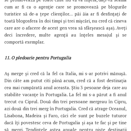
cum ar fi ca o agenție care se promovează pe blogurile
turistice să de-a țepe clienților… păi ăia ar fi desfințați de
toată blogosfera în doi timpi și trei mișcări, nu cred că cineva
care are o afacere de acest gen vrea să sfârșească așa). Aveți
deci încredere, multe agenții au înțeles mesajul și se
comportă exemplar.
11. O pledoarie pentru Portugalia
Aș merge și cred că la fel ca Italia, mi s-ar potrivi mănușă.
Din câte am putut citi până acum, cred că a fost destinația
cea mai cumpărată anul aceasta. Știu 3 pesoane deja care au
stabilite vacanțe în Portugalia. La fel mi s-a părut a fi anul
trecut cu Ciprul. Două din trei persoane mergeau în Cipru,
azi două din trei merg în Portugalia. Cred că atrage Oceanul,
Lisabona, Madeira și Faro, căci ele sunt pe buzele tuturor
dacă îți povestesc ceva de Portugalia și așa te fac și pe tine
să mergi. Tendințele astea anuale pentru niște destinații