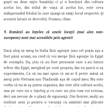
guști nu doar niște bunătăți ci și o bucățică din cultura
acelui loc, din stilul de viață al acelui loc, este ceva
indispensabil felului în care ajungi să simți locul respectiv. Și
această latură se dezvoltă. Frumos, chiar.
9. Românii au înțeles că unele locații (mai ales non-
europene) sunt mai accesibile prin agentii
Dacă aleg să merg în Italia fără agenție (sau cel puțin așa a
fost până acum), nu cred că voi merge fără agenție în Egipt
de exemplu. Da, știu că au fost persoane care s-au întors
tefere din Egipt, mergând pe cont propriu, dar eu parcă n-aș
experimenta. Ca să nu mai spun că mi-ar fi peste mână să
merg prin Vietnam sau Thailanda așa de capul meu. Nu este
vorba că nu m-aș putea organiza, dar este altă cultură acolo,
una pe care nu o înțeleg și cu care nu știu cum voi rezona,
deci am nevoie de o plasă de siguranță. Din fericire, mulți au
realizat asta și pentru o vacanță cu amintiri mai plăcute