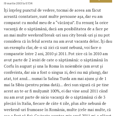
19 martie 2013 la 07:54
Îți înțeleg punctul de vedere, tocmai de aceea am făcut
această constatare, sunt multe persoane așa, dar eu am
comparat cu modul meu de a “văcănțui”. Eu renunț la orice
vacanță de o săptămână, dacă am posibilitatea de a face pe
an mai multe weekend break-uri sau city break-uri și nu pot
considera că în felul acesta nu am avut vacanta deloc. Îți dau
un exemplu clar, de-o să zici că sunt nebună, voi face o
comparatie între 2 ani, 2010 și 2011. Pot zice că în 2010 am
avut parte de 2 iesiri de cate o săptămână: o săptămână în
Corfu în august și una la Roma în noiembrie (am avut și
conferinta, dar aia a fost o singua zi, deci nu mă plang), dar
atat, tot anul… numai la Salina Turda am mai ajuns și de 1
mai la Sibiu (pentru prima dată)… deci sun sigură că pe tine
acest an te-ar fi mulțumit 100%, ei dar vine anul 2011 când
nu am avut parte de nicio vacanță de o săptămână ci de 3
plecări în Italia, fiecare de câte 4 zile, plus alte nebunii de
weekend-uri frumoase în România, multe (cele mai multe, că
așa a fost să fie). Cu toate acestea mie anul 2011 mi-a plăcut