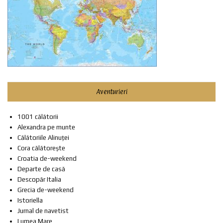
Aventurieri
1001 călătorii
Alexandra pe munte
Călătoriile Alinuței
Cora călătorește
Croatia de-weekend
Departe de casă
Descopăr Italia
Grecia de-weekend
Istoriella
Jurnal de navetist
Lumea Mare