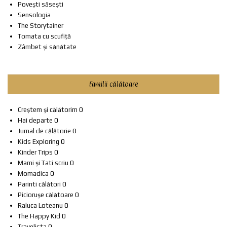
Povești săsești
Sensologia
The Storytainer
Tomata cu scufiță
Zâmbet și sănătate
Familii călătoare
Creștem și călătorim
0
Hai departe
0
Jurnal de călătorie
0
Kids Exploring
0
Kinder Trips
0
Mami și Tati scriu
0
Momadica
0
Parinti călători
0
Piciorușe călătoare
0
Raluca Loteanu
0
The Happy Kid
0
Travelista
0