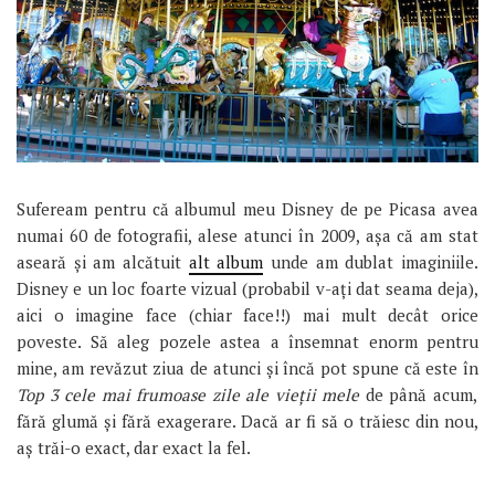
Sufeream pentru că albumul meu Disney de pe Picasa avea
numai 60 de fotografii, alese atunci în 2009, așa că am stat
aseară și am alcătuit
alt album
unde am dublat imaginiile.
Disney e un loc foarte vizual (probabil v-ați dat seama deja),
aici o imagine face (chiar face!!) mai mult decât orice
poveste. Să aleg pozele astea a însemnat enorm pentru
mine, am revăzut ziua de atunci și încă pot spune că este în
Top 3 cele mai frumoase zile ale vieții mele
de până acum,
fără glumă și fără exagerare. Dacă ar fi să o trăiesc din nou,
aș trăi-o exact, dar exact la fel.