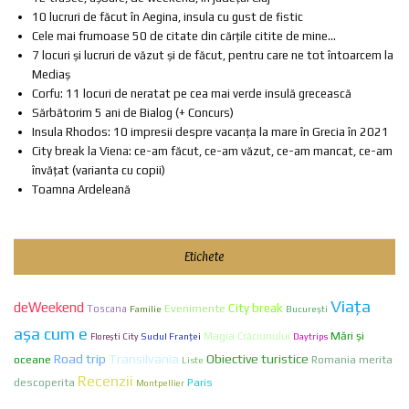
10 lucruri de făcut în Aegina, insula cu gust de fistic
Cele mai frumoase 50 de citate din cărțile citite de mine...
7 locuri și lucruri de văzut și de făcut, pentru care ne tot întoarcem la
Mediaș
Corfu: 11 locuri de neratat pe cea mai verde insulă grecească
Sărbătorim 5 ani de Bialog (+ Concurs)
Insula Rhodos: 10 impresii despre vacanța la mare în Grecia în 2021
City break la Viena: ce-am făcut, ce-am văzut, ce-am mancat, ce-am
învățat (varianta cu copii)
Toamna Ardeleană
Etichete
Viaţa
deWeekend
City break
Evenimente
Toscana
Familie
Bucureşti
aşa cum e
Mări și
Sudul Franței
Magia Crăciunului
Florești City
Daytrips
Transilvania
Road trip
Obiective turistice
oceane
Romania merita
Liste
Recenzii
Paris
descoperita
Montpellier