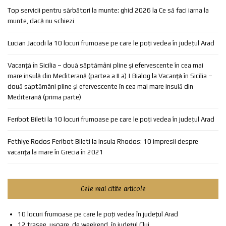
Top servicii pentru sărbători la munte: ghid 2026
la
Ce să faci iarna la
munte, dacă nu schiezi
Lucian Jacodi
la
10 locuri frumoase pe care le poți vedea în județul Arad
Vacanță în Sicilia – două săptămâni pline și efervescente în cea mai
mare insulă din Mediterană (partea a II a) | Bialog
la
Vacanță în Sicilia –
două săptămâni pline și efervescente în cea mai mare insulă din
Mediterană (prima parte)
Feribot Bileti
la
10 locuri frumoase pe care le poți vedea în județul Arad
Fethiye Rodos Feribot Bileti
la
Insula Rhodos: 10 impresii despre
vacanța la mare în Grecia în 2021
Cele mai citite articole
10 locuri frumoase pe care le poți vedea în județul Arad
12 trasee, ușoare, de weekend, în județul Cluj