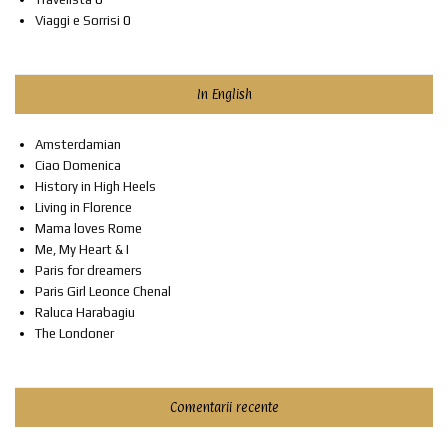
Viaggi e Sorrisi
0
In English
Amsterdamian
Ciao Domenica
History in High Heels
Living in Florence
Mama loves Rome
Me, My Heart & I
Paris for dreamers
Paris Girl Leonce Chenal
Raluca Harabagiu
The Londoner
Comentarii recente