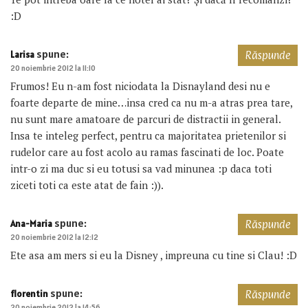
:D
spune:
Larisa
Răspunde
20 noiembrie 2012 la 11:10
Frumos! Eu n-am fost niciodata la Disnayland desi nu e
foarte departe de mine…insa cred ca nu m-a atras prea tare,
nu sunt mare amatoare de parcuri de distractii in general.
Insa te inteleg perfect, pentru ca majoritatea prietenilor si
rudelor care au fost acolo au ramas fascinati de loc. Poate
intr-o zi ma duc si eu totusi sa vad minunea :p daca toti
ziceti toti ca este atat de fain :)).
spune:
Ana-Maria
Răspunde
20 noiembrie 2012 la 12:12
Ete asa am mers si eu la Disney , impreuna cu tine si Clau! :D
spune:
florentin
Răspunde
20 noiembrie 2012 la 14:56