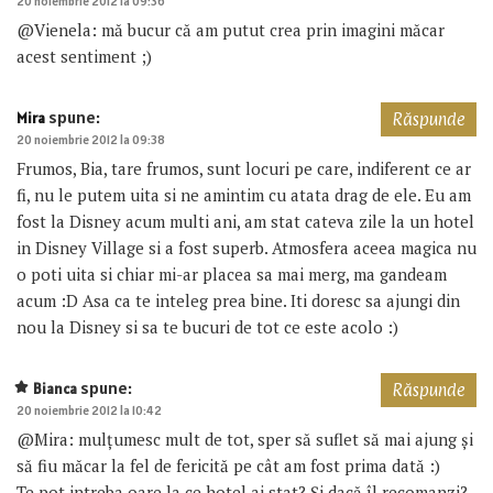
20 noiembrie 2012 la 09:36
@Vienela: mă bucur că am putut crea prin imagini măcar
acest sentiment ;)
spune:
Mira
Răspunde
20 noiembrie 2012 la 09:38
Frumos, Bia, tare frumos, sunt locuri pe care, indiferent ce ar
fi, nu le putem uita si ne amintim cu atata drag de ele. Eu am
fost la Disney acum multi ani, am stat cateva zile la un hotel
in Disney Village si a fost superb. Atmosfera aceea magica nu
o poti uita si chiar mi-ar placea sa mai merg, ma gandeam
acum :D Asa ca te inteleg prea bine. Iti doresc sa ajungi din
nou la Disney si sa te bucuri de tot ce este acolo :)
spune:
Bianca
Răspunde
20 noiembrie 2012 la 10:42
@Mira: mulțumesc mult de tot, sper să suflet să mai ajung și
să fiu măcar la fel de fericită pe cât am fost prima dată :)
Te pot intreba oare la ce hotel ai stat? Și dacă îl recomanzi?