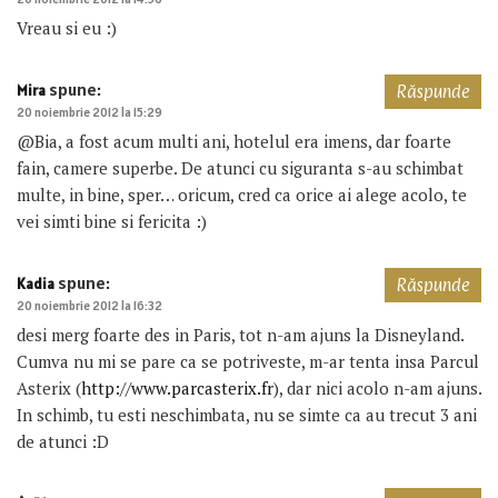
Vreau si eu :)
spune:
Mira
Răspunde
20 noiembrie 2012 la 15:29
@Bia, a fost acum multi ani, hotelul era imens, dar foarte
fain, camere superbe. De atunci cu siguranta s-au schimbat
multe, in bine, sper… oricum, cred ca orice ai alege acolo, te
vei simti bine si fericita :)
spune:
Kadia
Răspunde
20 noiembrie 2012 la 16:32
desi merg foarte des in Paris, tot n-am ajuns la Disneyland.
Cumva nu mi se pare ca se potriveste, m-ar tenta insa Parcul
Asterix (
http://www.parcasterix.fr
), dar nici acolo n-am ajuns.
In schimb, tu esti neschimbata, nu se simte ca au trecut 3 ani
de atunci :D