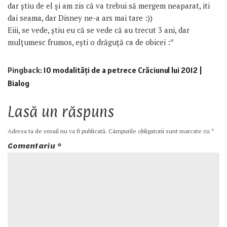
dar știu de el și am zis că va trebui să mergem neaparat, iti
dai seama, dar Disney ne-a ars mai tare :))
Eiii, se vede, știu eu că se vede că au trecut 3 ani, dar
mulțumesc frumos, ești o drăguță ca de obicei :*
Pingback:
10 modalități de a petrece Crăciunul lui 2012 |
Bialog
Lasă un răspuns
Adresa ta de email nu va fi publicată.
Câmpurile obligatorii sunt marcate cu
*
Comentariu
*