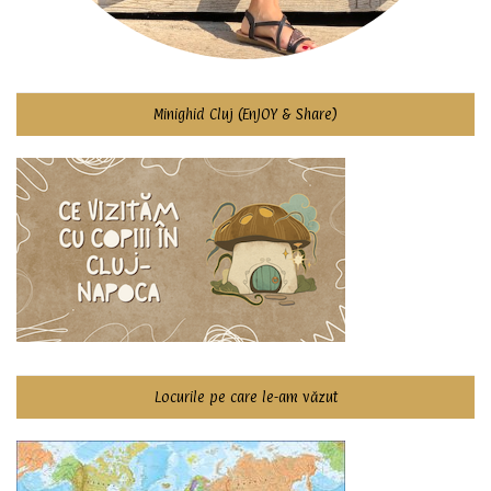
Minighid Cluj (EnJOY & Share)
Locurile pe care le-am văzut