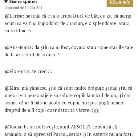
spune:
Bianca
Răspunde
21 noiembrie 2012 la 13:17
@Larisa: hai măi că e la o aruncătură de băț, eu zic să mergi
acum că va fi și împodobit de Crăciun, e o splendoare, arată
ca în filme :)
@Ana-Maria: da știu că ai fost, dovată stau comentariile tale
de la articolul de atunci :*
@Florentin: te cred :D
@Mira: mă gândesc, știu că sunt multe drăguțe și mai știu că
uneori vin personajele să salute copiii la micul dejun, îți dai
seama că ar fi bătaie acolo cu copiii, nu își câștigă nimeni
dreptul de a fi copil doar datorită vârstei :))))
@Kadia: ba se potrivește, sunt ABSOLUT convinsă că
amândoi o să apreciați Parcul, serios :) In Asterix nu am fost,