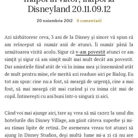
Disneyland 20.11.09.12
20 noiembrie 2012
11 comentarii
Azi sărbătoresc ceva, 3 ani de la Disney și sincer vă spun că
am reînceput să număr anii de atunci. Îi număr până la
următoarea vizită acolo. Sigur că
v-am povestit
atunci ce am
simțit și sigur că am simțit mult mai mult decât am povestit.
Dar amintirile fiind atât de vii în inima mea și însemnând atât
de mult pentru mine, ele merită azi readuse aici pe Bialog. Eu
tot am spus: cine nu a fost, să meargă de urgență, cine a mai
fost, să mai meargă cât mai curând și cu inima cât mai de
copil. Întinerești cu ani buni într-o singură zi aici.
Când voi mai ajunge aici, tare aș vrea să mă cazez la unul din
hotelurile din Disney Village, am găsit câteva superbe și mi-
au rămas lipite de retină. De asemenea vreau tot atunci să
ajung în Disney Studios, deși multă lume mi-a zi că nu are