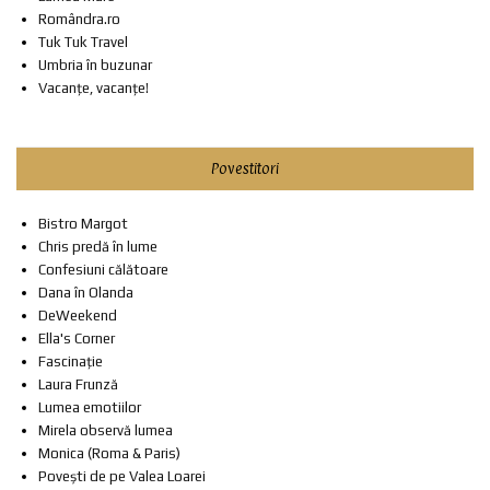
Romândra.ro
Tuk Tuk Travel
Umbria în buzunar
Vacanțe, vacanțe!
Povestitori
Bistro Margot
Chris predă în lume
Confesiuni călătoare
Dana în Olanda
DeWeekend
Ella's Corner
Fascinație
Laura Frunză
Lumea emotiilor
Mirela observă lumea
Monica (Roma & Paris)
Povești de pe Valea Loarei