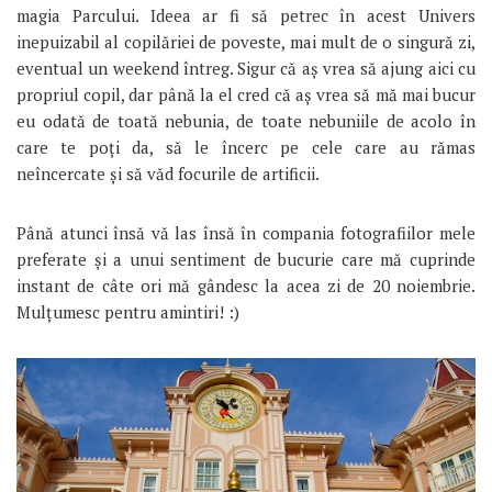
magia Parcului. Ideea ar fi să petrec în acest Univers
inepuizabil al copilăriei de poveste, mai mult de o singură zi,
eventual un weekend întreg. Sigur că aș vrea să ajung aici cu
propriul copil, dar până la el cred că aș vrea să mă mai bucur
eu odată de toată nebunia, de toate nebuniile de acolo în
care te poți da, să le încerc pe cele care au rămas
neîncercate și să văd focurile de artificii.
Până atunci însă vă las însă în compania fotografiilor mele
preferate și a unui sentiment de bucurie care mă cuprinde
instant de câte ori mă gândesc la acea zi de 20 noiembrie.
Mulțumesc pentru amintiri! :)