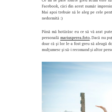
Ce mi se pare foarte greu acum este să 
Facebook, căci din acest număr impresio
Mai apoi trebuie să le aleg pe cele pen
nedormită :)
Până mă hotărăsc eu ce să vă arat pute
personală
mariusperea.foto
. Dacă nu pu
doar că și lor le-a fost greu să aleagă d
mulțumesc și să-i recomand și altor per