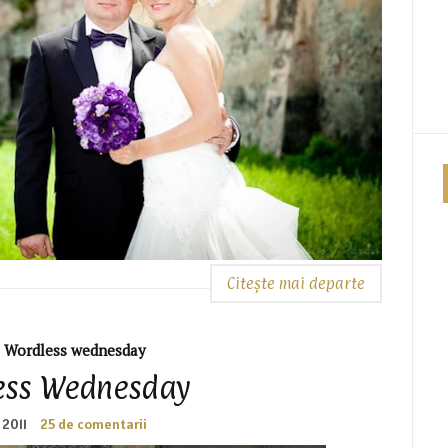
Citește mai departe
,
Wordless wednesday
ess Wednesday
 2011
25 de comentarii