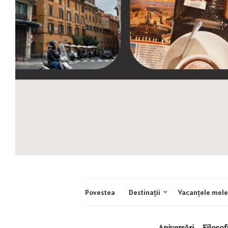
Povestea
Destinații
Vacanțele mele
Aniversări
,
Filosof