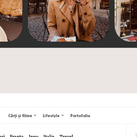
Cărți și filme
Lifestyle
Portofoliu
ari
,
Franta
,
Ineu
,
Italia
,
Travel