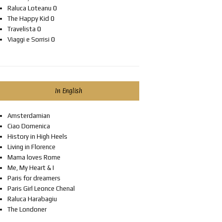
Raluca Loteanu
0
The Happy Kid
0
Travelista
0
Viaggi e Sorrisi
0
In English
Amsterdamian
Ciao Domenica
History in High Heels
Living in Florence
Mama loves Rome
Me, My Heart & I
Paris for dreamers
Paris Girl Leonce Chenal
Raluca Harabagiu
The Londoner