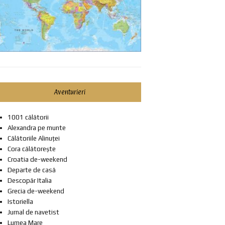
Aventurieri
1001 călătorii
Alexandra pe munte
Călătoriile Alinuței
Cora călătorește
Croatia de-weekend
Departe de casă
Descopăr Italia
Grecia de-weekend
Istoriella
Jurnal de navetist
Lumea Mare