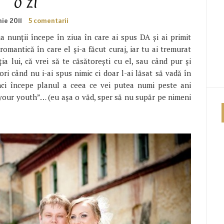
o zi
nie 2011
5 comentarii
a nunții începe în ziua în care ai spus DA și ai primit
omantică în care el și-a făcut curaj, iar tu ai tremurat
ia lui, că vrei să te căsătorești cu el, sau când pur și
 ori când nu i-ai spus nimic ci doar l-ai lăsat să vadă în
nci începe planul a ceea ce vei putea numi peste ani
 your youth”… (eu așa o văd, sper să nu supăr pe nimeni