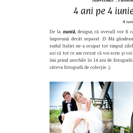
4 ani pe 4 iuni
4 iun
De la
nuntă
, desigur, că overall vor f
împreună decât separat :D Mă gândeam 
sudul Italiei ne-a ocupat tot timpul zile
azi că tot ce am crezut că voi scrie și v
îmi prind urechile în 14 ani de fotografii
câteva fotografii de colecție ;)