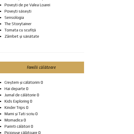
Povești de pe Valea Loarei
Povești săsești
Sensologia
The Storytainer
Tomata cu scufiță
Zâmbet și sănătate
Familii călătoare
Creștem și călătorim
0
Hai departe
0
Jurnal de călătorie
0
Kids Exploring
0
Kinder Trips
0
Mami și Tati scriu
0
Momadica
0
Parinti călători
0
Piciorușe călătoare
0