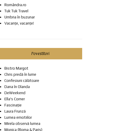
Romândra.ro
Tuk Tuk Travel
Umbria în buzunar
Vacanțe, vacanțe!
Povestitori
Bistro Margot
Chris predă în lume
Confesiuni călătoare
Dana în Olanda
DeWeekend
Ella's Corner
Fascinație
Laura Frunză
Lumea emotiilor
Mirela observă lumea
Monica (Roma & Paris)