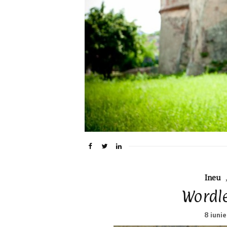
Ineu
Wordl
8 iunie