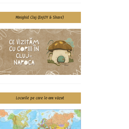
Minighid Cluj (EnJOY & Share)
Locurile pe care le-am văzut