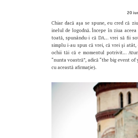
20 iu
Chiar dacă așa se spune, eu cred că ziu
inelul de logodnă. Începe în ziua aceea r
toată, spunându-i că DA… vrei să fii soț
simplu i-au spus că vrei, că vrei și atât,
ochii tăi că e momentul potrivit… Atu
“nunta voastră”, adică “the big event of
cu această afirmație).