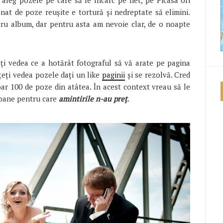
aleg pozele pe care să le încarc pe net, pe Picasa ori
nat de poze reușite e tortură și nedreptate să elimini.
tru album, dar pentru asta am nevoie clar, de o noapte
ți vedea ce a hotărât fotograful să vă arate pe pagina
țeți vedea pozele dați un like
paginii
și se rezolvă. Cred
oar 100 de poze din atâtea. În acest context vreau să le
soane pentru care
amintirile n-au preț
.