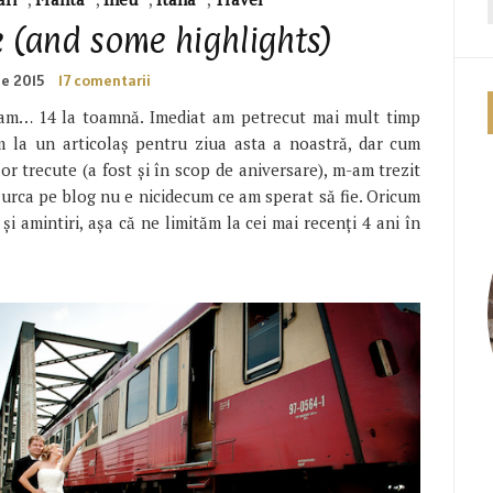
e (and some highlights)
ie 2015
17 comentarii
i cam… 14 la toamnă. Imediat am petrecut mai mult timp
la un articolaș pentru ziua asta a noastră, dar cum
lor trecute (a fost și în scop de aniversare), m-am trezit
oi urca pe blog nu e nicidecum ce am sperat să fie. Oricum
 și amintiri, așa că ne limităm la cei mai recenți 4 ani în