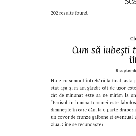
Sea
202 results found.
Cl
Cum să iubești 
t
19 septemb
Nu e cu semnul întrebării la final, asta 
stat așa și m-am gândit cât de ușor este 
cât de minunat este să ne mirăm la un
“Parisul în lumina toamnei este fabulos!
diminețile în care dăm la o parte draperi
un covor de frunze galbene și eventual ud
ziua. Cine se recunoaște?