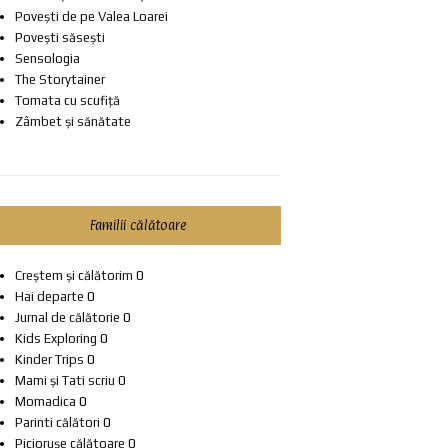
Povești de pe Valea Loarei
Povești săsești
Sensologia
The Storytainer
Tomata cu scufiță
Zâmbet și sănătate
Familii călătoare
Creștem și călătorim
0
Hai departe
0
Jurnal de călătorie
0
Kids Exploring
0
Kinder Trips
0
Mami și Tati scriu
0
Momadica
0
Parinti călători
0
Piciorușe călătoare
0