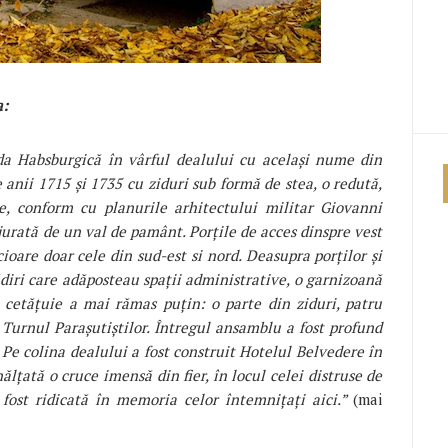
a:
oada Habsburgică în vârful dealului cu același nume din
e anii 1715 și 1735 cu ziduri sub formă de stea, o redută,
e, conform cu planurile arhitectului militar Giovanni
jurată de un val de pamânt. Porțile de acces dinspre vest
ioare doar cele din sud-est si nord. Deasupra porților și
lădiri care adăposteau spații administrative, o garnizoană
cetățuie a mai rămas puțin: o parte din ziduri, patru
n Turnul Parașutiștilor. Întregul ansamblu a fost profund
 Pe colina dealului a fost construit Hotelul Belvedere în
nălțată o cruce imensă din fier, în locul celei distruse de
 fost ridicată în memoria celor întemnițați aici.”
(mai