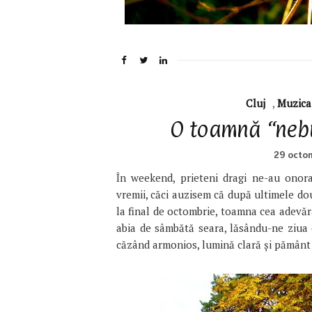
Cluj
,
Muzica
O toamnă “nebu
29 octo
În weekend, prieteni dragi ne-au onora
vremii, căci auzisem că după ultimele d
la final de octombrie, toamna cea adevăra
abia de sâmbătă seara, lăsându-ne ziua 
căzând armonios, lumină clară şi pămân