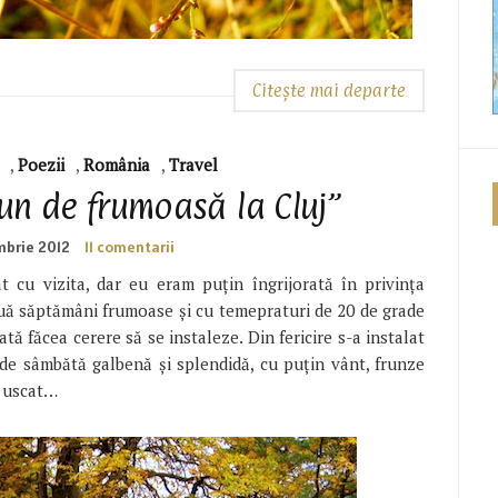
Citește mai departe
,
Poezii
,
România
,
Travel
n de frumoasă la Cluj”
mbrie 2012
11 comentarii
t cu vizita, dar eu eram puţin îngrijorată în privinţa
ouă săptămâni frumoase şi cu temepraturi de 20 de grade
tă făcea cerere să se instaleze. Din fericire s-a instalat
de sâmbătă galbenă şi splendidă, cu puţin vânt, frunze
t uscat…