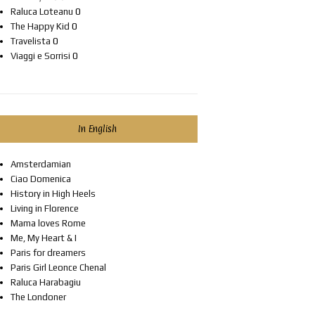
Raluca Loteanu
0
The Happy Kid
0
Travelista
0
Viaggi e Sorrisi
0
In English
Amsterdamian
Ciao Domenica
History in High Heels
Living in Florence
Mama loves Rome
Me, My Heart & I
Paris for dreamers
Paris Girl Leonce Chenal
Raluca Harabagiu
The Londoner