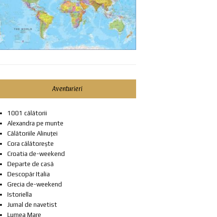
Aventurieri
1001 călătorii
Alexandra pe munte
Călătoriile Alinuței
Cora călătorește
Croatia de-weekend
Departe de casă
Descopăr Italia
Grecia de-weekend
Istoriella
Jurnal de navetist
Lumea Mare