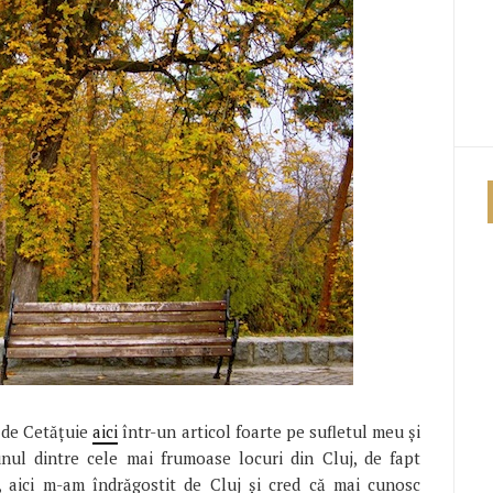
t de Cetăţuie
aici
într-un articol foarte pe sufletul meu şi
unul dintre cele mai frumoase locuri din Cluj, de fapt
 aici m-am îndrăgostit de Cluj şi cred că mai cunosc