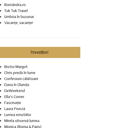
Romândra.ro
Tuk Tuk Travel
Umbria în buzunar
Vacanțe, vacanțe!
Povestitori
Bistro Margot
Chris predă în lume
Confesiuni călătoare
Dana în Olanda
DeWeekend
Ella's Corner
Fascinație
Laura Frunză
Lumea emotiilor
Mirela observă lumea
Monica (Roma & Paris)