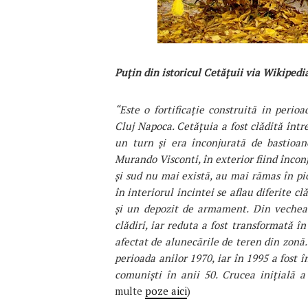
Puţin din istoricul Cetăţuii via Wikipedi
“Este o fortificație construită in peri
Cluj Napoca. Cetățuia a fost clădită într
un turn și era înconjurată de bastioan
Murando Visconti, în exterior fiind încon
și sud nu mai există, au mai rămas în pic
în interiorul incintei se aflau diferite c
și un depozit de armament. Din vechea 
clădiri, iar reduta a fost transformată î
afectat de alunecările de teren din zonă.
perioada anilor 1970, iar în 1995 a fost î
comuniști în anii 50. Crucea inițială a
multe
poze aici
)