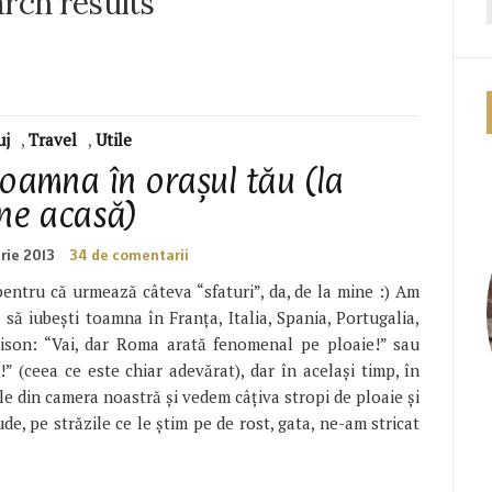
rch results
uj
,
Travel
,
Utile
toamna în orașul tău (la
ine acasă)
rie 2013
34 de comentarii
pentru că urmează câteva “sfaturi”, da, de la mine :) Am
să iubești toamna în Franța, Italia, Spania, Portugalia,
ison: “Vai, dar Roma arată fenomenal pe ploaie!” sau
” (ceea ce este chiar adevărat), dar în același timp, în
ile din camera noastră și vedem câțiva stropi de ploaie și
e, pe străzile ce le știm pe de rost, gata, ne-am stricat