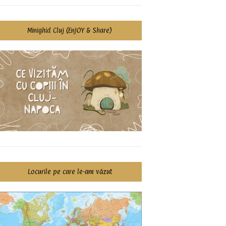
Minighid Cluj (EnJOY & Share)
Locurile pe care le-am văzut