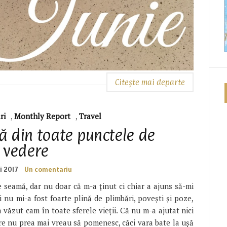
Citește mai departe
ri
,
Monthly Report
,
Travel
ă din toate punctele de
vedere
i 2017
Un comentariu
 seamă, dar nu doar că m-a ținut ci chiar a ajuns să-mi
 nu mi-a fost foarte plină de plimbări, povești și poze,
a văzut cam în toate sferele vieții. Că nu m-a ajutat nici
re nu prea mai vreau să pomenesc, căci vara bate la ușă