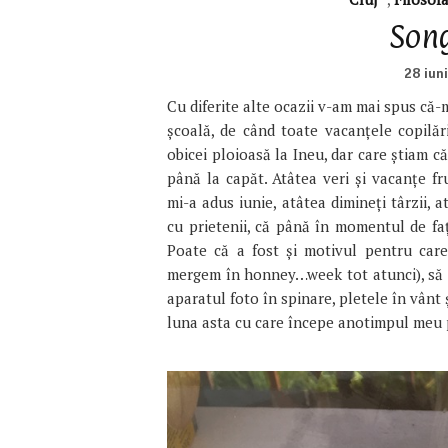
Song
28 iun
Cu diferite alte ocazii v-am mai spus că-
școală, de când toate vacanțele copilăr
obicei ploioasă la Ineu, dar care știam 
până la capăt. Atâtea veri și vacanțe 
mi-a adus iunie, atâtea dimineți târzii, 
cu prietenii, că până în momentul de fa
Poate că a fost și motivul pentru care
mergem în honney…week tot atunci), să n
aparatul foto în spinare, pletele în vânt 
luna asta cu care începe anotimpul meu p