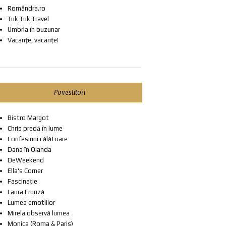
Romândra.ro
Tuk Tuk Travel
Umbria în buzunar
Vacanțe, vacanțe!
Povestitori
Bistro Margot
Chris predă în lume
Confesiuni călătoare
Dana în Olanda
DeWeekend
Ella's Corner
Fascinație
Laura Frunză
Lumea emotiilor
Mirela observă lumea
Monica (Roma & Paris)