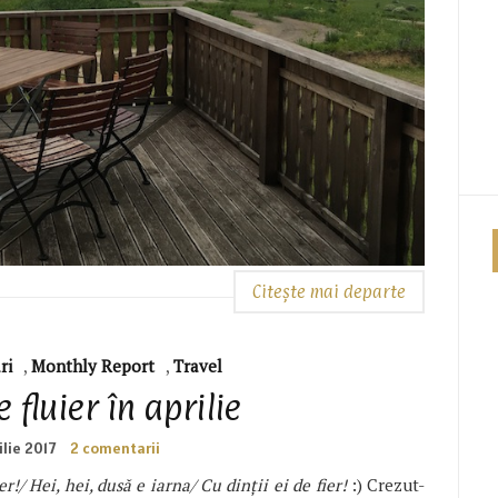
Citește mai departe
ri
,
Monthly Report
,
Travel
fluier în aprilie
ilie 2017
2 comentarii
r!/ Hei, hei, dusă e iarna/ Cu dinții ei de fier!
:) Crezut-