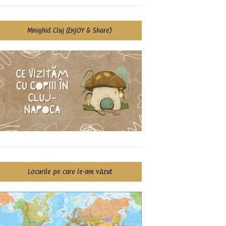
Minighid Cluj (EnJOY & Share)
Locurile pe care le-am văzut