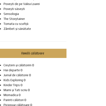
Povești de pe Valea Loarei
Povești săsești
Sensologia
The Storytainer
Tomata cu scufiță
Zâmbet și sănătate
Familii călătoare
Creștem și călătorim
0
Hai departe
0
Jurnal de călătorie
0
Kids Exploring
0
Kinder Trips
0
Mami și Tati scriu
0
Momadica
0
Parinti călători
0
Piciorușe călătoare
0