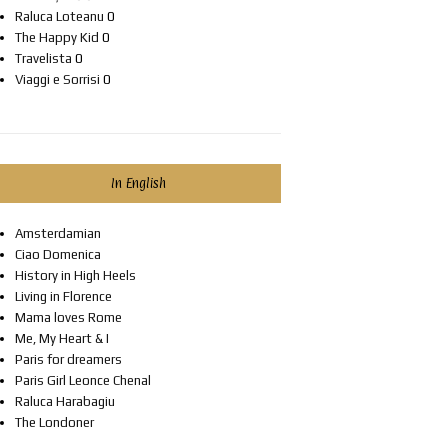
Raluca Loteanu
0
The Happy Kid
0
Travelista
0
Viaggi e Sorrisi
0
In English
Amsterdamian
Ciao Domenica
History in High Heels
Living in Florence
Mama loves Rome
Me, My Heart & I
Paris for dreamers
Paris Girl Leonce Chenal
Raluca Harabagiu
The Londoner