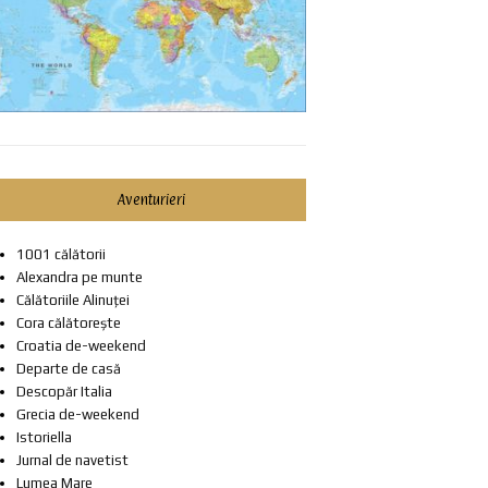
Aventurieri
1001 călătorii
Alexandra pe munte
Călătoriile Alinuței
Cora călătorește
Croatia de-weekend
Departe de casă
Descopăr Italia
Grecia de-weekend
Istoriella
Jurnal de navetist
Lumea Mare