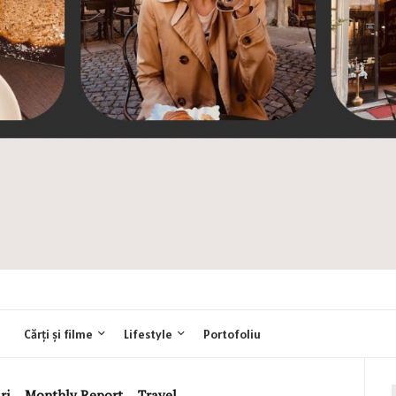
Cărți și filme
Lifestyle
Portofoliu
ri
,
Monthly Report
,
Travel