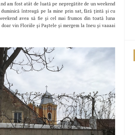
când am fost atât de luată pe nepregătite de un weekend
duminică întreagă pe la mine prin sat, fără țintă și cu
weekend avea să fie și cel mai frumos din toată luna
doar vin Floriile și Paștele și mergem la Ineu și vaaaai