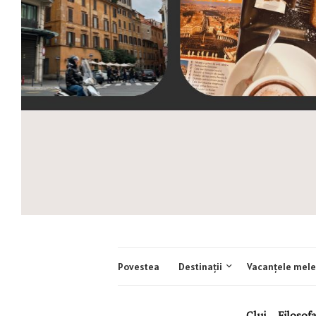
Povestea
Destinații
Vacanțele mele
Cluj
,
Filosofa