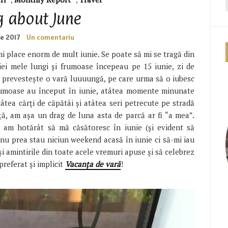
 about June
ie 2017
Un comentariu
mi place enorm de mult iunie. Se poate să mi se tragă din
iei mele lungi și frumoase începeau pe 15 iunie, zi de
că prevestește o vară luuuungă, pe care urma să o iubesc
frumoase au început în iunie, atâtea momente minunate
atâtea cărți de căpătâi și atâtea seri petrecute pe stradă
ță, am așa un drag de luna asta de parcă ar fi “a mea”.
 am hotărât să mă căsătoresc în iunie (și evident să
u prea stau niciun weekend acasă în iunie ci să-mi iau
și amintirile din toate acele vremuri apuse și să celebrez
referat și implicit
Vacanța de vară
!