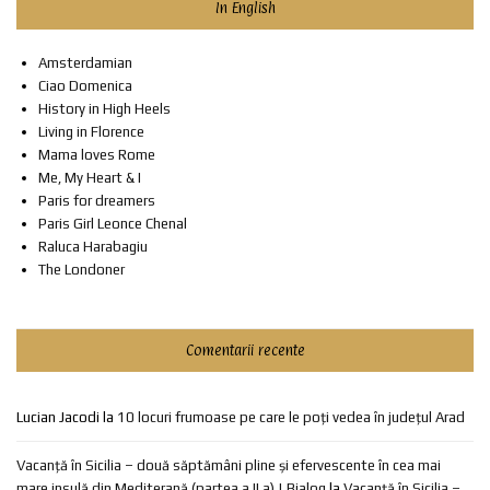
In English
Amsterdamian
Ciao Domenica
History in High Heels
Living in Florence
Mama loves Rome
Me, My Heart & I
Paris for dreamers
Paris Girl Leonce Chenal
Raluca Harabagiu
The Londoner
Comentarii recente
Lucian Jacodi
la
10 locuri frumoase pe care le poți vedea în județul Arad
Vacanță în Sicilia – două săptămâni pline și efervescente în cea mai
mare insulă din Mediterană (partea a II a) | Bialog
la
Vacanță în Sicilia –