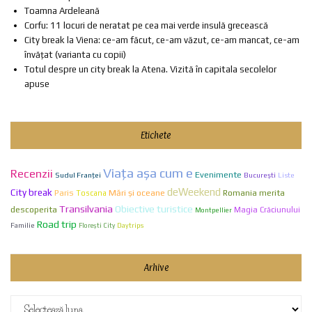
Toamna Ardeleană
Corfu: 11 locuri de neratat pe cea mai verde insulă grecească
City break la Viena: ce-am făcut, ce-am văzut, ce-am mancat, ce-am
învățat (varianta cu copii)
Totul despre un city break la Atena. Vizită în capitala secolelor
apuse
Etichete
Viaţa aşa cum e
Recenzii
Evenimente
Sudul Franței
Bucureşti
Liste
deWeekend
City break
Paris
Mări și oceane
Romania merita
Toscana
Transilvania
Obiective turistice
descoperita
Magia Crăciunului
Montpellier
Road trip
Familie
Florești City
Daytrips
Arhive
Arhive