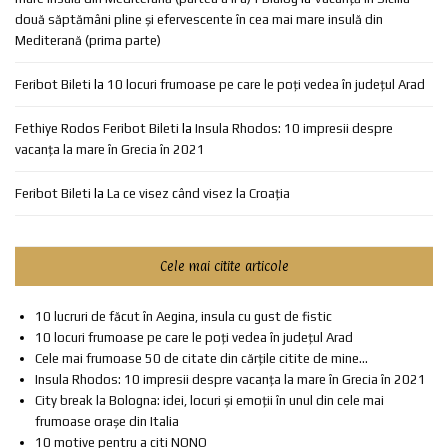
două săptămâni pline și efervescente în cea mai mare insulă din
Mediterană (prima parte)
Feribot Bileti
la
10 locuri frumoase pe care le poți vedea în județul Arad
Fethiye Rodos Feribot Bileti
la
Insula Rhodos: 10 impresii despre
vacanța la mare în Grecia în 2021
Feribot Bileti
la
La ce visez când visez la Croația
Cele mai citite articole
10 lucruri de făcut în Aegina, insula cu gust de fistic
10 locuri frumoase pe care le poți vedea în județul Arad
Cele mai frumoase 50 de citate din cărțile citite de mine...
Insula Rhodos: 10 impresii despre vacanța la mare în Grecia în 2021
City break la Bologna: idei, locuri și emoții în unul din cele mai
frumoase orașe din Italia
10 motive pentru a citi NONO