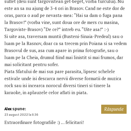
suflet (desi sunt târgovistean get-beget, vorba turcului). Nu
este an sa nu ajung de 3-4 ori in Brasov. Cand ne este dor de
oras, parca o aud pe nevasta-mea: “Hai sa dam o fuga pana
la Brasov!” (vorba vine, sunt doua ore de mers cu masina,
Targoviste-Brasov) “De ce?” intreb eu. “Uite asa!” :-)
Si uite asa, traversam muntii (Busteni-Sinaia-Predeal) sau o
luam pe la Rasnov, doar ca sa trecem prin Poiana si sa vedem
Brasovul de sus, asa cum apare in prima fotografie, sau o
luam pe la Cheia, drumul fiind mai linistit si mai frumos, dar
mai solicitant pentru sofer.
Piata Sfatului de mai sus pare parasita, lipsesc schelele
estivale unde isi descarca nervii diverse formatii de muzica
rock sau isi incearca norocul diversi tineri si tinere la
karaoke, in aplauzele celor aflati in piata.
spune:
Alex
Răspunde
23 august 2022 la 11:36
Extraordinare fotografiile :) … felicitari!