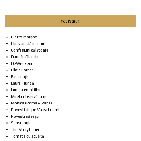
Povestitori
Bistro Margot
Chris predă în lume
Confesiuni călătoare
Dana în Olanda
DeWeekend
Ella's Corner
Fascinație
Laura Frunză
Lumea emotiilor
Mirela observă lumea
Monica (Roma & Paris)
Povești de pe Valea Loarei
Povești săsești
Sensologia
The Storytainer
Tomata cu scufiță