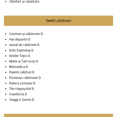
Zâmbet și sănătate
Familii călătoare
Creștem și călătorim
0
Hai departe
0
Jurnal de călătorie
0
Kids Exploring
0
Kinder Trips
0
Mami și Tati scriu
0
Momadica
0
Parinti călători
0
Piciorușe călătoare
0
Raluca Loteanu
0
The Happy Kid
0
Travelista
0
Viaggi e Sorrisi
0