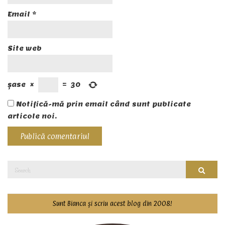
Email
*
Site web
șase
×
=
30
Notifică-mă prin email când sunt publicate
articole noi.
Search
Searc
for:
Sunt Bianca și scriu acest blog din 2008!