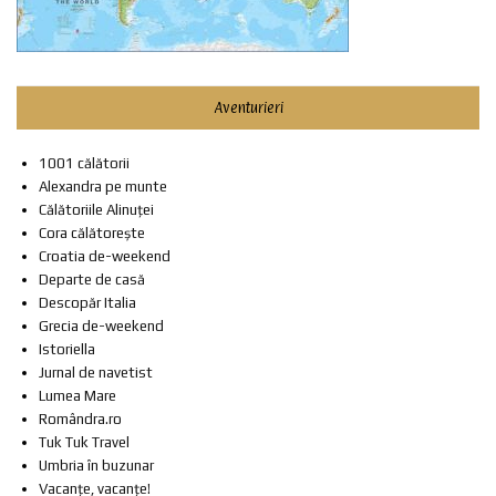
Aventurieri
1001 călătorii
Alexandra pe munte
Călătoriile Alinuței
Cora călătorește
Croatia de-weekend
Departe de casă
Descopăr Italia
Grecia de-weekend
Istoriella
Jurnal de navetist
Lumea Mare
Romândra.ro
Tuk Tuk Travel
Umbria în buzunar
Vacanțe, vacanțe!