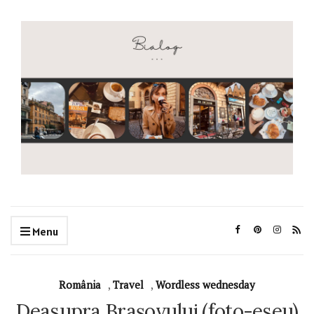
Menu
România
,
Travel
,
Wordless wednesday
Deasupra Brașovului (foto-eseu)