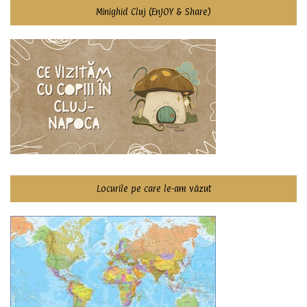
Minighid Cluj (EnJOY & Share)
Locurile pe care le-am văzut