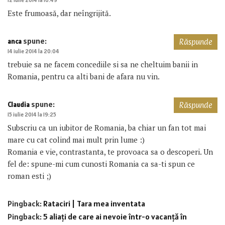
12 iulie 2014 la 10:49
Este frumoasă, dar neîngrijită.
spune:
anca
Răspunde
14 iulie 2014 la 20:04
trebuie sa ne facem concediile si sa ne cheltuim banii in
Romania, pentru ca alti bani de afara nu vin.
spune:
Claudia
Răspunde
15 iulie 2014 la 19:25
Subscriu ca un iubitor de Romania, ba chiar un fan tot mai
mare cu cat colind mai mult prin lume :)
Romania e vie, contrastanta, te provoaca sa o descoperi. Un
fel de: spune-mi cum cunosti Romania ca sa-ti spun ce
roman esti ;)
Pingback:
Rataciri | Tara mea inventata
Pingback:
5 aliați de care ai nevoie într-o vacanță în