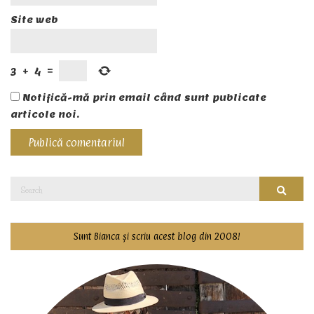
Site web
3
+
4
=
Notifică-mă prin email când sunt publicate
articole noi.
Search
Searc
for:
Sunt Bianca și scriu acest blog din 2008!