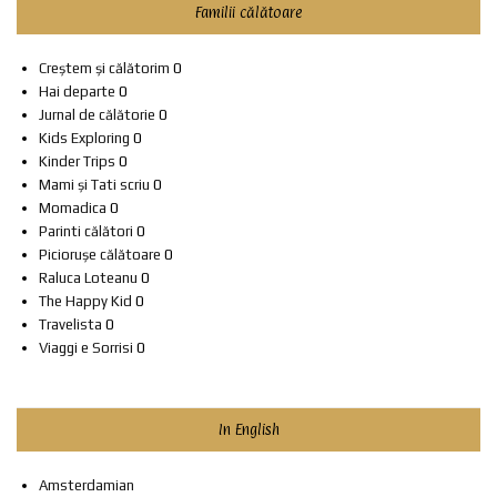
Familii călătoare
Creștem și călătorim
0
Hai departe
0
Jurnal de călătorie
0
Kids Exploring
0
Kinder Trips
0
Mami și Tati scriu
0
Momadica
0
Parinti călători
0
Piciorușe călătoare
0
Raluca Loteanu
0
The Happy Kid
0
Travelista
0
Viaggi e Sorrisi
0
In English
Amsterdamian