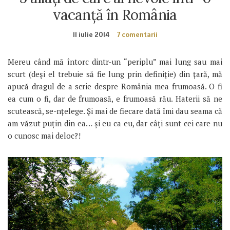
vacanță în România
11 iulie 2014
7 comentarii
Mereu când mă întorc dintr-un “periplu” mai lung sau mai
scurt (deși el trebuie să fie lung prin definiție) din țară, mă
apucă dragul de a scrie despre România mea frumoasă. O fi
ea cum o fi, dar de frumoasă, e frumoasă rău. Haterii să ne
scutească, se-nțelege. Și mai de fiecare dată îmi dau seama că
am văzut puțin din ea… și eu ca eu, dar câți sunt cei care nu
o cunosc mai deloc?!