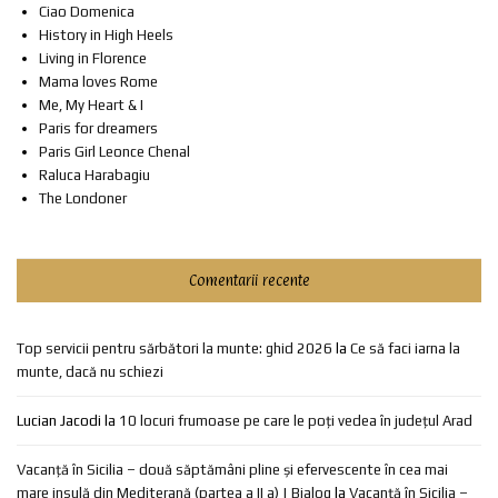
Ciao Domenica
History in High Heels
Living in Florence
Mama loves Rome
Me, My Heart & I
Paris for dreamers
Paris Girl Leonce Chenal
Raluca Harabagiu
The Londoner
Comentarii recente
Top servicii pentru sărbători la munte: ghid 2026
la
Ce să faci iarna la
munte, dacă nu schiezi
Lucian Jacodi
la
10 locuri frumoase pe care le poți vedea în județul Arad
Vacanță în Sicilia – două săptămâni pline și efervescente în cea mai
mare insulă din Mediterană (partea a II a) | Bialog
la
Vacanță în Sicilia –