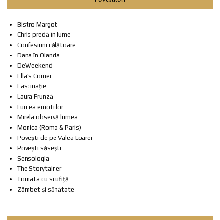
Bistro Margot
Chris predă în lume
Confesiuni călătoare
Dana în Olanda
DeWeekend
Ella's Corner
Fascinație
Laura Frunză
Lumea emotiilor
Mirela observă lumea
Monica (Roma & Paris)
Povești de pe Valea Loarei
Povești săsești
Sensologia
The Storytainer
Tomata cu scufiță
Zâmbet și sănătate