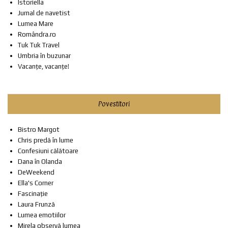
Istoriella
Jurnal de navetist
Lumea Mare
Romândra.ro
Tuk Tuk Travel
Umbria în buzunar
Vacanțe, vacanțe!
Povestitori
Bistro Margot
Chris predă în lume
Confesiuni călătoare
Dana în Olanda
DeWeekend
Ella's Corner
Fascinație
Laura Frunză
Lumea emotiilor
Mirela observă lumea