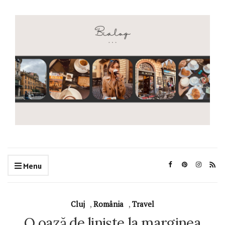
Menu
Cluj
,
România
,
Travel
O oază de liniște la marginea