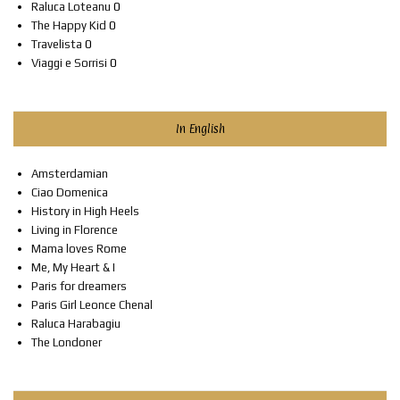
Raluca Loteanu
0
The Happy Kid
0
Travelista
0
Viaggi e Sorrisi
0
In English
Amsterdamian
Ciao Domenica
History in High Heels
Living in Florence
Mama loves Rome
Me, My Heart & I
Paris for dreamers
Paris Girl Leonce Chenal
Raluca Harabagiu
The Londoner