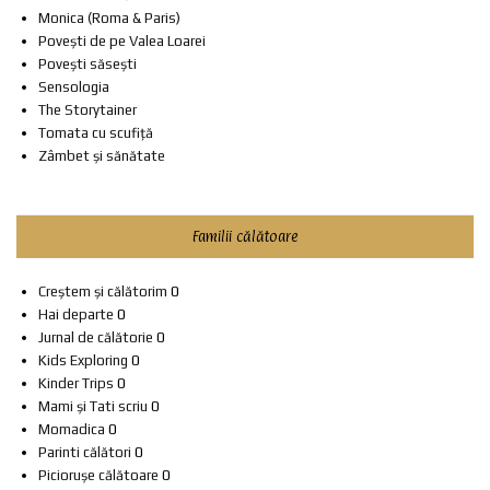
Monica (Roma & Paris)
Povești de pe Valea Loarei
Povești săsești
Sensologia
The Storytainer
Tomata cu scufiță
Zâmbet și sănătate
Familii călătoare
Creștem și călătorim
0
Hai departe
0
Jurnal de călătorie
0
Kids Exploring
0
Kinder Trips
0
Mami și Tati scriu
0
Momadica
0
Parinti călători
0
Piciorușe călătoare
0