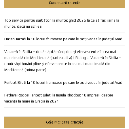
Comentarii recente
Top servicii pentru sărbători la munte: ghid 2026
la
Ce să faci iarna la
munte, dacă nu schiezi
Lucian Jacodi
la
10 locuri frumoase pe care le poți vedea în județul Arad
Vacanță în Sicilia – două săptămâni pline și efervescente în cea mai
mare insulă din Mediterană (partea a II a) | Bialog
la
Vacanță în Sicilia –
două săptămâni pline și efervescente în cea mai mare insulă din
Mediterană (prima parte)
Feribot Bileti
la
10 locuri frumoase pe care le poți vedea în județul Arad
Fethiye Rodos Feribot Bileti
la
Insula Rhodos: 10 impresii despre
vacanța la mare în Grecia în 2021
Cele mai citite articole