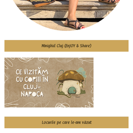
Minighid Cluj (EnJOY & Share)
Locurile pe care le-am văzut