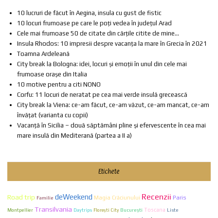
10 lucruri de făcut în Aegina, insula cu gust de fistic
10 locuri frumoase pe care le poți vedea în județul Arad
Cele mai frumoase 50 de citate din cărțile citite de mine...
Insula Rhodos: 10 impresii despre vacanța la mare în Grecia în 2021
Toamna Ardeleană
City break la Bologna: idei, locuri și emoții în unul din cele mai
frumoase orașe din Italia
10 motive pentru a citi NONO
Corfu: 11 locuri de neratat pe cea mai verde insulă grecească
City break la Viena: ce-am făcut, ce-am văzut, ce-am mancat, ce-am
învățat (varianta cu copii)
Vacanță în Sicilia – două săptămâni pline și efervescente în cea mai
mare insulă din Mediterană (partea a II a)
Etichete
Recenzii
deWeekend
Road trip
Paris
Familie
Magia Crăciunului
Transilvania
Bucureşti
Toscana
Liste
Montpellier
Daytrips
Florești City