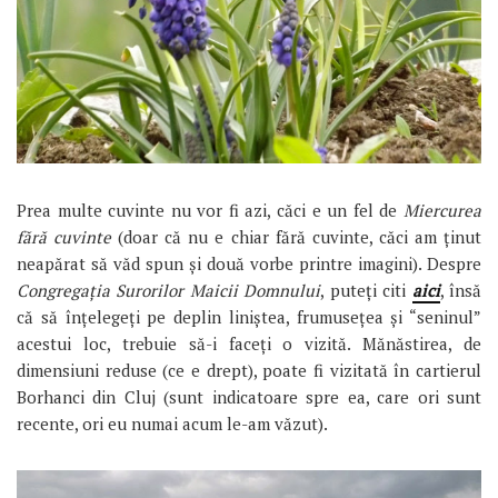
Prea multe cuvinte nu vor fi azi, căci e un fel de
Miercurea
fără cuvinte
(doar că nu e chiar fără cuvinte, căci am ținut
neapărat să văd spun și două vorbe printre imagini). Despre
Congregația Surorilor Maicii Domnului
, puteți citi
aici
, însă
că să înțelegeți pe deplin liniștea, frumusețea și “seninul”
acestui loc, trebuie să-i faceți o vizită. Mănăstirea, de
dimensiuni reduse (ce e drept), poate fi vizitată în cartierul
Borhanci din Cluj (sunt indicatoare spre ea, care ori sunt
recente, ori eu numai acum le-am văzut).