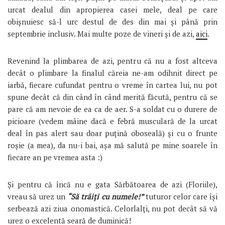
urcat dealul din apropierea casei mele, deal pe care
obișnuiesc să-l urc destul de des din mai și până prin
septembrie inclusiv. Mai multe poze de vineri și de azi,
aici
.
Revenind la plimbarea de azi, pentru că nu a fost altceva
decât o plimbare la finalul căreia ne-am odihnit direct pe
iarbă, fiecare cufundat pentru o vreme în cartea lui, nu pot
spune decât că din când în când merită făcută, pentru că se
pare că am nevoie de ea ca de aer. S-a soldat cu o durere de
picioare (vedem mâine dacă e febră musculară de la urcat
deal în pas alert sau doar puțină oboseală) și cu o frunte
roșie (a mea), da nu-i bai, așa mă salută pe mine soarele în
fiecare an pe vremea asta :)
Și pentru că încă nu e gata Sărbătoarea de azi (Floriile),
vreau să urez un
“Să trăiți cu numele!”
tuturor celor care își
serbează azi ziua onomastică. Celorlalți, nu pot decât să vă
urez o excelentă seară de duminică!