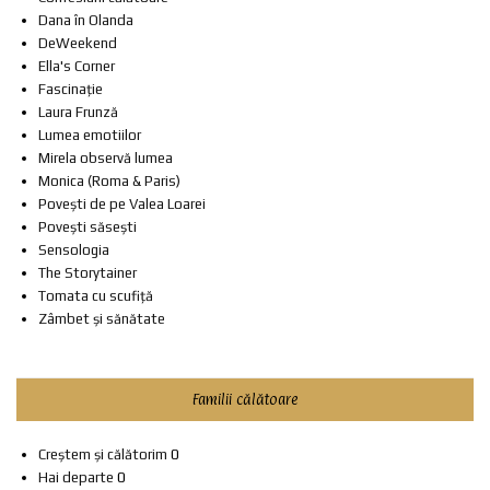
Dana în Olanda
DeWeekend
Ella's Corner
Fascinație
Laura Frunză
Lumea emotiilor
Mirela observă lumea
Monica (Roma & Paris)
Povești de pe Valea Loarei
Povești săsești
Sensologia
The Storytainer
Tomata cu scufiță
Zâmbet și sănătate
Familii călătoare
Creștem și călătorim
0
Hai departe
0