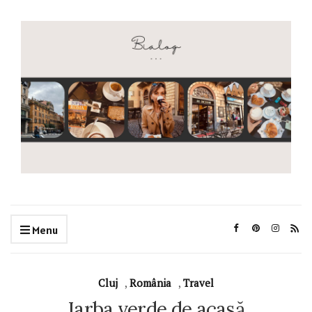
Menu
Cluj
,
România
,
Travel
Iarba verde de acasă