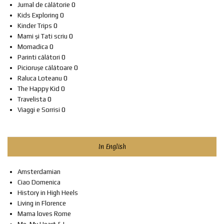
Jurnal de călătorie
0
Kids Exploring
0
Kinder Trips
0
Mami și Tati scriu
0
Momadica
0
Parinti călători
0
Piciorușe călătoare
0
Raluca Loteanu
0
The Happy Kid
0
Travelista
0
Viaggi e Sorrisi
0
In English
Amsterdamian
Ciao Domenica
History in High Heels
Living in Florence
Mama loves Rome