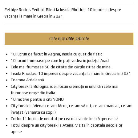
Fethiye Rodos Feribot Bileti
la
Insula Rhodos: 10 impresii despre
vacanța la mare în Grecia în 2021
Cele mai citite articole
10 lucruri de făcut în Aegina, insula cu gust de fistic
10 locuri frumoase pe care le poți vedea în județul Arad
Cele mai frumoase 50 de citate din cărțile citite de mine...
Insula Rhodos: 10 impresii despre vacanța la mare în Grecia în 2021
Toamna Ardeleană
City break la Bologna: idei, locuri și emoții în unul din cele mai
frumoase orașe din Italia
10 motive pentru a citi NONO
City break la Viena: ce-am făcut, ce-am văzut, ce-am mancat, ce-am
învățat (varianta cu copii)
Corfu: 11 locuri de neratat pe cea mai verde insulă grecească
Totul despre un city break la Atena. Vizită în capitala secolelor
apuse