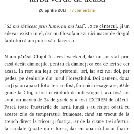
28 aprilie 2013
17 comentarii
“
Să mă rătăcesc prin lume, nu mă lasă
“… zice
cântecul
. Și un
adevăr există în el, dar nu filosofăm azi nici măcar de dragul
faptului că am putea să o facem ;)
N-am părăsit Clujul în acest weekend, dar nu am stat prin
casă decât diminețile, pentru că
dimineți ca cea de ieri
se cer
acasă. În rest am ieșit cu prietenii, ieri, iar azi noi doi, per
pedes, pe dealurile din jurul Floreștiului. Doi oameni, două
cărți și un aparat foto. Ieri au fost, fără nicio exagerare, 30 de
grade la Cluj, a fost o căldură de iulie/august, azi însă am
avut un maxim de 24 de grade și a fost EXTREM de plăcut.
Parcă toate frustrările de iarnă lungă s-au risipit odată cu
aceste zile de temperaturi frumoase, când am trecut de la
trench direct la tricou și fustiță, iar de la cizme trei sferturi
la sandale (poate nu e firesc, dar eu una mă bucur foarte