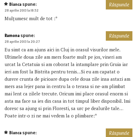
spune:
Bianca
Răspunde
28 aprilie 2013 la 18:52
Mulțumesc mult de tot :*
spune:
Ramona
Răspunde
28 aprilie 2013 la 20:27
Eu simt ca am ajuns aici in Cluj in orasul visurilor mele.
Ultimele doua zile am mers foarte mult pe jos, vineri am
urcat la Cetatuia si am coborat la intamplare prin Gruia iar
ieri am fost la Bistrita pentru tenis…Si eu am capatat o
durere crunta de picioare dupa cele doua zile insa astazi am
mers asa lejer pana in centru la o terasa si ne-am plimbat
mai lent ca zilele trecute. Oricum imi place orasul enorm si
asta ma face sa ies din casa in tot timpul liber disponibil. Imi
doresc sa ajung si prin Floresti, sa urc pe dealurile tale…
Poate intr-o zi ne mai vedem la o plimbare:*
spune:
Bianca
Răspunde