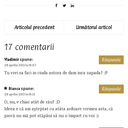
Articolul precedent
Următorul articol
17 comentarii
spune:
Vladimir
Răspunde
28 aprilie 2013 la 18:07
Tu vrei sa faci in ciuda astora de dam inca zapada? :P
spune:
Bianca
Răspunde
28 aprilie 2013 la 18:12
O, nu, e chiar atât de rău? :D
Ideea e că am așteptat cu atâta ardoare vremea asta, că
parcă nu mă pot stăpâni să nu o împart cu voi :)