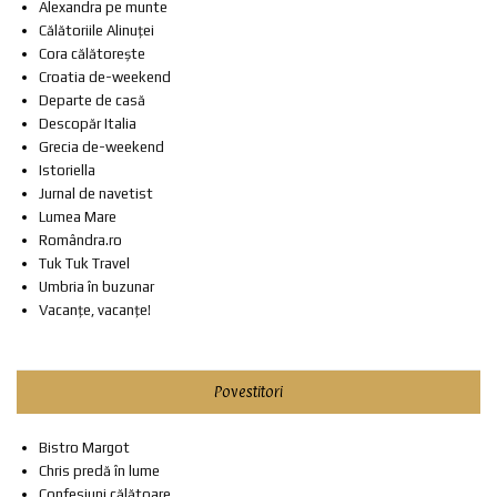
Alexandra pe munte
Călătoriile Alinuței
Cora călătorește
Croatia de-weekend
Departe de casă
Descopăr Italia
Grecia de-weekend
Istoriella
Jurnal de navetist
Lumea Mare
Romândra.ro
Tuk Tuk Travel
Umbria în buzunar
Vacanțe, vacanțe!
Povestitori
Bistro Margot
Chris predă în lume
Confesiuni călătoare