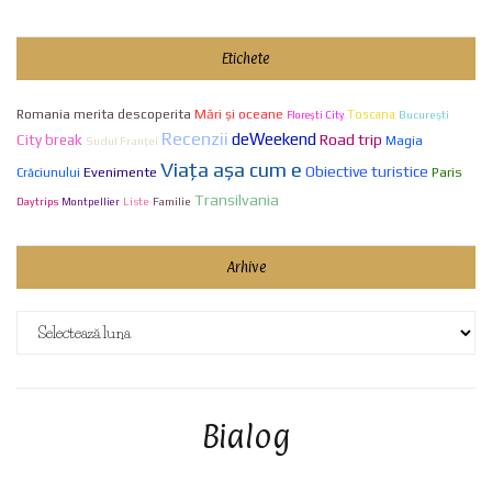
Etichete
Mări și oceane
Romania merita descoperita
Toscana
Bucureşti
Florești City
Recenzii
deWeekend
City break
Road trip
Sudul Franței
Magia
Viaţa aşa cum e
Obiective turistice
Evenimente
Paris
Crăciunului
Transilvania
Liste
Familie
Daytrips
Montpellier
Arhive
Arhive
Bialog