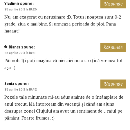
spune:
Vladimir
Răspunde
28 aprilie 2013 la 18:26
Nu, am exagerat cu nerusinare :D. Totusi noaptea sunt 0-2
grade, ziua e mai bine. Si urmeaza perioada de ploi. Pana
haaaat!
spune:
Bianca
Răspunde
28 aprilie 2013 la 18:31
Păi noh, îți poți imagina că nici aici nu o s-o țină vremea tot
așa :(
spune:
Sonia
Răspunde
28 aprilie 2013 la 18:42
Pozele tale minunate mi-au adus aminte de o întâmplare de
anul trecut. Mă întorceam din vacanță și când am ajuns
deasupra zonei Clujului am avut un sentiment de… raiul pe
pământ. Foarte frumos. :)