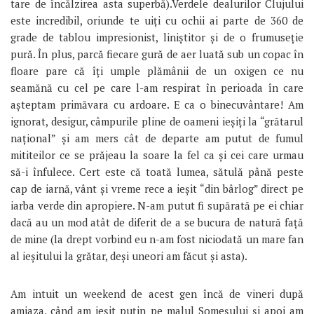
tare de încălzirea asta superbă).
Verdele dealurilor Clujului
este incredibil, oriunde te uiți cu ochii ai parte de 360 de
grade de tablou impresionist, liniștitor și de o frumuseție
pură. În plus, parcă fiecare gură de aer luată sub un copac în
floare pare că îți umple plămânii de un oxigen ce nu
seamănă cu cel pe care l-am respirat în perioada în care
așteptam primăvara cu ardoare. E ca o binecuvântare! Am
ignorat, desigur, câmpurile pline de oameni ieșiți la “grătarul
național” și am mers cât de departe am putut de fumul
mititeilor ce se prăjeau la soare la fel ca și cei care urmau
să-i înfulece. Cert este că toată lumea, sătulă până peste
cap de iarnă, vânt și vreme rece a ieșit “din bârlog” direct pe
iarba verde din apropiere. N-am putut fi supărată pe ei chiar
dacă au un mod atât de diferit de a se bucura de natură față
de mine (la drept vorbind eu n-am fost niciodată un mare fan
al ieșitului la grătar, deși uneori am făcut și asta).
Am intuit un weekend de acest gen încă de vineri după
amiaza, când am ieșit puțin pe malul Someșului și apoi am