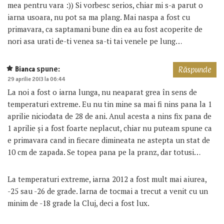
mea pentru vara :)) Si vorbesc serios, chiar mi s-a parut o
iarna usoara, nu pot sa ma plang. Mai naspa a fost cu
primavara, ca saptamani bune din ea au fost acoperite de
nori asa urati de-ti venea sa-ti tai venele pe lung…
spune:
Bianca
Răspunde
29 aprilie 2013 la 06:44
La noi a fost o iarna lunga, nu neaparat grea în sens de
temperaturi extreme. Eu nu tin mine sa mai fi nins pana la 1
aprilie niciodata de 28 de ani. Anul acesta a nins fix pana de
1 aprilie și a fost foarte neplacut, chiar nu puteam spune ca
e primavara cand in fiecare dimineata ne astepta un stat de
10 cm de zapada. Se topea pana pe la pranz, dar totusi…
La temperaturi extreme, iarna 2012 a fost mult mai aiurea,
-25 sau -26 de grade. Iarna de tocmai a trecut a venit cu un
minim de -18 grade la Cluj, deci a fost lux.