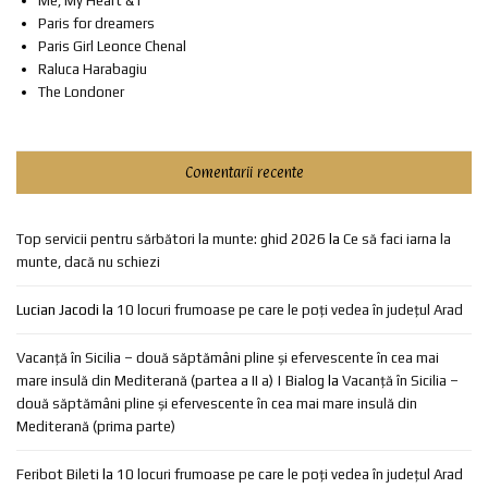
Me, My Heart & I
Paris for dreamers
Paris Girl Leonce Chenal
Raluca Harabagiu
The Londoner
Comentarii recente
Top servicii pentru sărbători la munte: ghid 2026
la
Ce să faci iarna la
munte, dacă nu schiezi
Lucian Jacodi
la
10 locuri frumoase pe care le poți vedea în județul Arad
Vacanță în Sicilia – două săptămâni pline și efervescente în cea mai
mare insulă din Mediterană (partea a II a) | Bialog
la
Vacanță în Sicilia –
două săptămâni pline și efervescente în cea mai mare insulă din
Mediterană (prima parte)
Feribot Bileti
la
10 locuri frumoase pe care le poți vedea în județul Arad