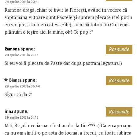
28 aprilie 2013 la 20:31
Ramona dragă, chiar te invit la Florești, având în vedere că
săptămâna viitoare sunt Paștele și suntem plecate (cel putin
eu voi pleca la Ineu cateva zile), cum mă întorc în Cluj cum
plănuim o ieșire aici la mine, ok? Te pup :*
spune:
Ramona
Răspunde
28 aprilie 2013 la 21:36
Si eu voi fi plecata de Paste dar dupa pastram legatura:)
spune:
Bianca
Răspunde
29 aprilie 2013 la 06:44
Sigur că da :*
spune:
irina
Răspunde
29 aprilie 2013 la 01:43
Mai, Bia, dar ce iarna a fost acolo, la tine??? :) Ca eu aproape
ca nu am simtit-o pe asta de tocmai a trecut, cu toata iubirea