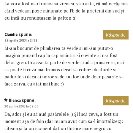
La voi a fost mai frumoasa vremea, stiu asta, că mă necăjeam
când vedeam poze minunate pe Fb de la prietenii din sud și
eu încă nu renunțasem la palton :(
spune:
Claudia
Răspunde
29 aprilie 2013 la 21:32
M-am bucurat de plimbarea ta verde si mi-am putut-o
imagina punand cap la cap amintiri si cuvinte si n-a fost
deloc greu. In aceasta parte de verde crud a primaverii, nici
ca poate fi ceva mai frumos decat sa colinzi dealurile si
padurile si daca ai noroc si de-un loc unde doar pasarile sa
faca zarva, cu atat mai bine :)
spune:
Bianca
Răspunde
30 aprilie 2013 la 09:06
Da, ador și eu să aud păsărelele :) Și încă ceva, a fost un
moment așa de fain (dar nu am avut cum să-l imortalizez):
citeam și la un moment dat un fluture mare negru cu