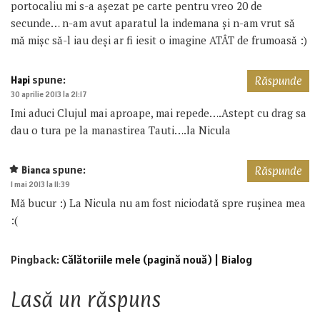
portocaliu mi s-a așezat pe carte pentru vreo 20 de
secunde… n-am avut aparatul la indemana și n-am vrut să
mă mișc să-l iau deși ar fi iesit o imagine ATÂT de frumoasă :)
spune:
Hapi
Răspunde
30 aprilie 2013 la 21:17
Imi aduci Clujul mai aproape, mai repede….Astept cu drag sa
dau o tura pe la manastirea Tauti….la Nicula
spune:
Bianca
Răspunde
1 mai 2013 la 11:39
Mă bucur :) La Nicula nu am fost niciodată spre rușinea mea
:(
Pingback:
Călătoriile mele (pagină nouă) | Bialog
Lasă un răspuns