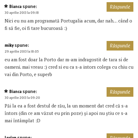
spune:
Bianca
Răspunde
30 aprilie 2013 la 09:18
Nici eu nu am programată Portugalia acum, dar nah… când o
fi să fie, oi fi tare bucuroasă :)
spune:
miky
Răspunde
29 aprilie 2013 la 18:05
eu am fost doar la Porto dar m-am indragostit de tara si de
oameni. mai vreau :) cred si eu ca s-a intors colega cu chiu cu
vai din Porto, e superb
spune:
Bianca
Răspunde
30 aprilie 2013 la 09:20
Păi la ea a fost destul de rău, la un moment dat cred că s-a
întors (din ce am văzut eu prin poze) și apoi nu știu ce s-a
mai întâmplat :D
spune:
Lucian