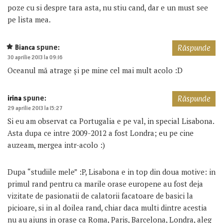
poze cu si despre tara asta, nu stiu cand, dar e un must see
pe lista mea.
spune:
Bianca
Răspunde
30 aprilie 2013 la 09:16
Oceanul mă atrage și pe mine cel mai mult acolo :D
spune:
irina
Răspunde
29 aprilie 2013 la 15:27
Si eu am observat ca Portugalia e pe val, in special Lisabona.
Asta dupa ce intre 2009-2012 a fost Londra; eu pe cine
auzeam, mergea intr-acolo :)
Dupa “studiile mele” :P, Lisabona e in top din doua motive: in
primul rand pentru ca marile orase europene au fost deja
vizitate de pasionatii de calatorii facatoare de basici la
picioare, si in al doilea rand, chiar daca multi dintre acestia
nu au ajuns in orase ca Roma, Paris, Barcelona, Londra, aleg