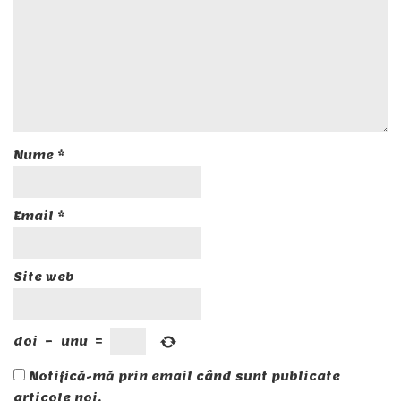
Nume
*
Email
*
Site web
doi
−
unu
=
Notifică-mă prin email când sunt publicate
articole noi.