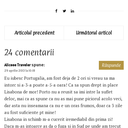
Articolul precedent
Următorul articol
24 comentarii
spune:
Aliceee Traveler
Răspunde
29 aprilie 2013 la 10:18
Eu iubesc Portugalia, am fost deja de 2 ori si vreau sa ma
intorc si a-3-a poate a-5-a oara! Ca sa spun drept in place
Lisabona de mor! Porto nu a reusit sa imi intre la suflet
deloc, mai ca as spune ca nu as mai pune piciorul acolo veci,
dar asta nu inseamana ca nu e un oras frumos, doar ca 3 zile
au fost suficiente pt mine!
Lisabona in schimb m-a cucerit iremediabil din prima zi!
Daca m-as intoarce as da o fuga si in Sud pe unde am trecut