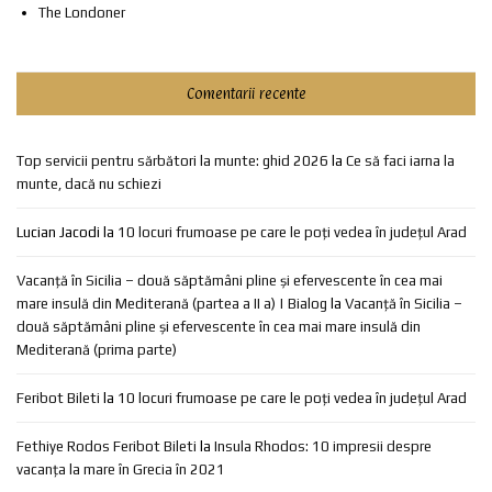
The Londoner
Comentarii recente
Top servicii pentru sărbători la munte: ghid 2026
la
Ce să faci iarna la
munte, dacă nu schiezi
Lucian Jacodi
la
10 locuri frumoase pe care le poți vedea în județul Arad
Vacanță în Sicilia – două săptămâni pline și efervescente în cea mai
mare insulă din Mediterană (partea a II a) | Bialog
la
Vacanță în Sicilia –
două săptămâni pline și efervescente în cea mai mare insulă din
Mediterană (prima parte)
Feribot Bileti
la
10 locuri frumoase pe care le poți vedea în județul Arad
Fethiye Rodos Feribot Bileti
la
Insula Rhodos: 10 impresii despre
vacanța la mare în Grecia în 2021