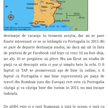
destinație de vacanța în termenii aceștia, dar mi se pare
foarte interesant ce se se întâmplă cu Portugalia în 2013. Mi
se pare de departe destinația anului, iar dacă mă uit în lista
de prieteni de pe Facebook văd lejer că vreo 10 au fost deja,
iar alți 10 se pregătesc să plece. Nu am făcut un studiu de
piață ca să descopăr asta ci pur și simplu bate la ochi. O fi
faptul că TAP se promovează așa de bine în online, o fi
faptul că Portugalia e mai bine reprezentată pe piața de
travel din România (sau din Europa) cert este că Portugalia
câștigă și va câștiga bine din turism în 2013, nu mai încape
îndoială.
De altfel este și o țară frumoasă, o țară la ocean, o țară cu