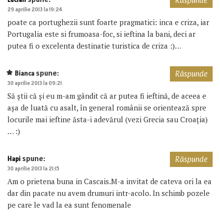
Răspunde
29 aprilie 2013 la 19:24
poate ca portughezii sunt foarte pragmatici: inca e criza, iar
Portugalia este si frumoasa-foc, si ieftina la bani, deci ar
putea fi o excelenta destinatie turistica de criza :)…
spune:
Bianca
Răspunde
30 aprilie 2013 la 09:21
Să știi că și eu m-am gândit că ar putea fi ieftină, de aceea e
așa de luată cu asalt, în general românii se orientează spre
locurile mai ieftine ăsta-i adevărul (vezi Grecia sau Croația)
… :)
spune:
Hapi
Răspunde
30 aprilie 2013 la 21:15
Am o prietena buna in Cascais.M-a invitat de cateva ori la ea
dar din pacate nu avem drumuri intr-acolo. In schimb pozele
pe care le vad la ea sunt fenomenale