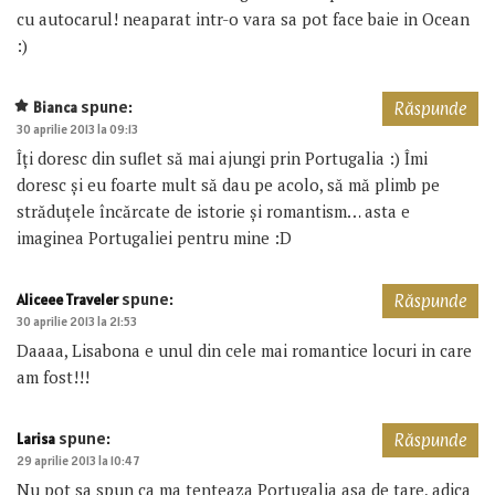
cu autocarul! neaparat intr-o vara sa pot face baie in Ocean
:)
spune:
Bianca
Răspunde
30 aprilie 2013 la 09:13
Îți doresc din suflet să mai ajungi prin Portugalia :) Îmi
doresc și eu foarte mult să dau pe acolo, să mă plimb pe
străduțele încărcate de istorie și romantism… asta e
imaginea Portugaliei pentru mine :D
spune:
Aliceee Traveler
Răspunde
30 aprilie 2013 la 21:53
Daaaa, Lisabona e unul din cele mai romantice locuri in care
am fost!!!
spune:
Larisa
Răspunde
29 aprilie 2013 la 10:47
Nu pot sa spun ca ma tenteaza Portugalia asa de tare, adica