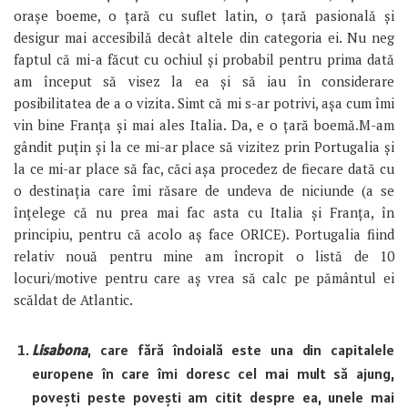
orașe boeme, o țară cu suflet latin, o țară pasională și
desigur mai accesibilă decât altele din categoria ei. Nu neg
faptul că mi-a făcut cu ochiul și probabil pentru prima dată
am început să visez la ea și să iau în considerare
posibilitatea de a o vizita. Simt că mi s-ar potrivi, așa cum îmi
vin bine Franța și mai ales Italia. Da, e o țară boemă.
M-am
gândit puțin și la ce mi-ar place să vizitez prin Portugalia și
la ce mi-ar place să fac, căci așa procedez de fiecare dată cu
o destinația care îmi răsare de undeva de niciunde (a se
înțelege că nu prea mai fac asta cu Italia și Franța, în
principiu, pentru că acolo aș face ORICE). Portugalia fiind
relativ nouă pentru mine am încropit o listă de 10
locuri/motive pentru care aș vrea să calc pe pământul ei
scăldat de Atlantic.
Lisabona
, care fără îndoială este una din capitalele
europene în care îmi doresc cel mai mult să ajung,
povești peste povești am citit despre ea, unele mai