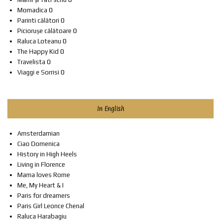
Momadica
0
Parinti călători
0
Piciorușe călătoare
0
Raluca Loteanu
0
The Happy Kid
0
Travelista
0
Viaggi e Sorrisi
0
In English
Amsterdamian
Ciao Domenica
History in High Heels
Living in Florence
Mama loves Rome
Me, My Heart & I
Paris for dreamers
Paris Girl Leonce Chenal
Raluca Harabagiu