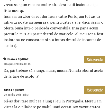
vreau sa spun ca sunt multe alte destinatii inaintea ei pe
lista mea :p.
Insa am un zbor direct din Tours catre Porto, am tot zis ca
intr-o zi poate mergem asa, pentru cateva zile, daca gasim o
oferta buna intr-o perioada convenabila. Insa pana acum
preturile mi s-au parut destul de maricele. Al meu sot a fost
inainte sa ne cunoastem si s-a intors destul de incantat de
acolo :).
spune:
Bianca
Răspunde
30 aprilie 2013 la 09:14
Da, păi trebuie să ajungi, musai, musai. Nu rata zborul acela
de la tine de acolo :P
spune:
cotos
Răspunde
29 aprilie 2013 la 11:13
Mi-as dori tare mult sa ajung si eu in Portugalia. Mereu am
vistat la o plimbare pe malul unui ocean. Am vazut atatea