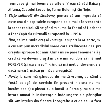
frumoase și mai boeme ca altele. Vreau să văd Baixa și
Alfama, Castelul Sao Jorje, Turnul Belem și râul Tejo.
Viața culturală din Lisabona
, pentru că am impresia că
este una din capitalele europene cele mai efervescente
la acest capitol. Să ne gândim numai la faptul că Lisabona
a fost Capitala culturală europeană în … 1994.
Faro
, cel mai sudic oraș al Portugalia și port la Atlantic, m-
a cucerit prin incredibilul soare care strălucește desupra
orașului aproape tot anul. Clima mi se pare fenomenală și
cred că va deveni orașul în care îmi voi dori să mă mut
FOREVER (și așa am eu în gând să mă mut undeva unde e,
dacă nu vară, măcar primăvara veșnică).
Porto
, la care mă gândesc de multă vreme, de când o
fostă colegă de serviciu (în prezent niciuna nu mai
lucrăm acolo) a plecat cu o bursă la Porto și nu s-a mai
întors numai la insistențele îndelungate ale părinților
săi. Am înțeles din fiecare fotografie a ei de ce i-a fost