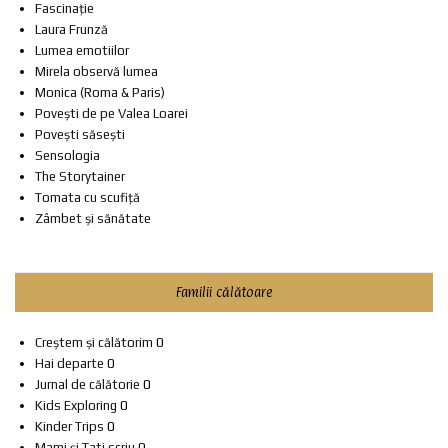
Fascinație
Laura Frunză
Lumea emotiilor
Mirela observă lumea
Monica (Roma & Paris)
Povești de pe Valea Loarei
Povești săsești
Sensologia
The Storytainer
Tomata cu scufiță
Zâmbet și sănătate
Familii călătoare
Creștem și călătorim
0
Hai departe
0
Jurnal de călătorie
0
Kids Exploring
0
Kinder Trips
0
Mami și Tati scriu
0