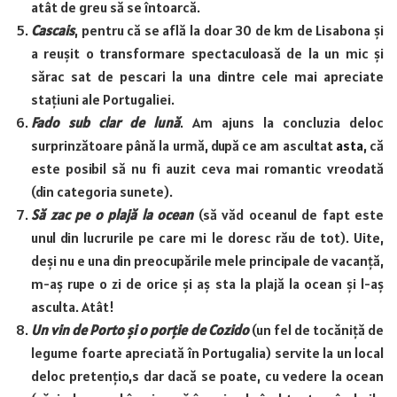
atât de greu să se întoarcă.
Cascais
, pentru că se află la doar 30 de km de Lisabona și
a reușit o transformare spectaculoasă de la un mic și
sărac sat de pescari la una dintre cele mai apreciate
stațiuni ale Portugaliei.
Fado sub clar de lună
. Am ajuns la concluzia deloc
surprinzătoare până la urmă, după ce am ascultat
asta
, că
este posibil să nu fi auzit ceva mai romantic vreodată
(din categoria sunete).
Să zac pe o plajă la ocean
(să văd oceanul de fapt este
unul din lucrurile pe care mi le doresc rău de tot). Uite,
deși nu e una din preocupările mele principale de vacanță,
m-aș rupe o zi de orice și aș sta la plajă la ocean și l-aș
asculta. Atât!
Un vin de Porto și o porție de Cozido
(un fel de tocăniță de
legume foarte apreciată în Portugalia) servite la un local
deloc pretențio,s dar dacă se poate, cu vedere la ocean