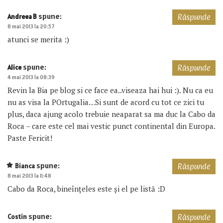
spune:
Andreea B
Răspunde
8 mai 2013 la 20:57
atunci se merita :)
spune:
Alice
Răspunde
4 mai 2013 la 08:39
Revin la Bia pe blog si ce face ea..viseaza hai hui :). Nu ca eu
nu as visa la POrtugalia…Si sunt de acord cu tot ce zici tu
plus, daca ajung acolo trebuie neaparat sa ma duc la Cabo da
Roca – care este cel mai vestic punct continental din Europa.
Paste Fericit!
spune:
Bianca
Răspunde
8 mai 2013 la 11:48
Cabo da Roca, bineînțeles este și el pe listă :D
spune:
Costin
Răspunde