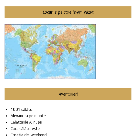
Locurile pe care le-am văzut
Aventurieri
1001 călătorii
Alexandra pe munte
Călătoriile Alinuței
Cora călătorește
Croatia de-weekend