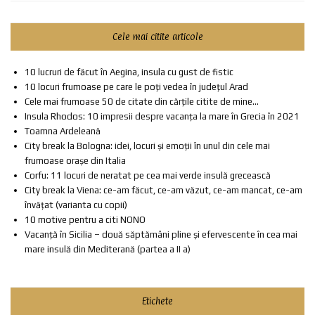
Cele mai citite articole
10 lucruri de făcut în Aegina, insula cu gust de fistic
10 locuri frumoase pe care le poți vedea în județul Arad
Cele mai frumoase 50 de citate din cărțile citite de mine...
Insula Rhodos: 10 impresii despre vacanța la mare în Grecia în 2021
Toamna Ardeleană
City break la Bologna: idei, locuri și emoții în unul din cele mai
frumoase orașe din Italia
Corfu: 11 locuri de neratat pe cea mai verde insulă grecească
City break la Viena: ce-am făcut, ce-am văzut, ce-am mancat, ce-am
învățat (varianta cu copii)
10 motive pentru a citi NONO
Vacanță în Sicilia – două săptămâni pline și efervescente în cea mai
mare insulă din Mediterană (partea a II a)
Etichete