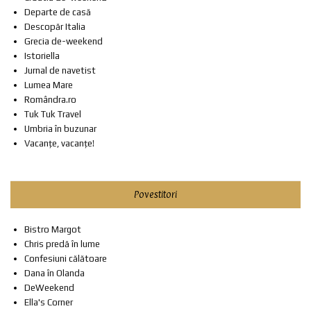
Departe de casă
Descopăr Italia
Grecia de-weekend
Istoriella
Jurnal de navetist
Lumea Mare
Romândra.ro
Tuk Tuk Travel
Umbria în buzunar
Vacanțe, vacanțe!
Povestitori
Bistro Margot
Chris predă în lume
Confesiuni călătoare
Dana în Olanda
DeWeekend
Ella's Corner