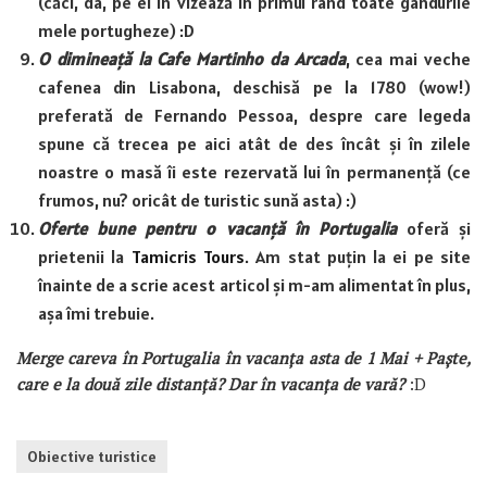
(căci, da, pe el în vizează în primul rând toate gândurile
mele portugheze) :D
O dimineață la Cafe Martinho da Arcada
, cea mai veche
cafenea din Lisabona, deschisă pe la 1780 (wow!)
preferată de Fernando Pessoa, despre care legeda
spune că trecea pe aici atât de des încât și în zilele
noastre o masă îi este rezervată lui în permanență (ce
frumos, nu? oricât de turistic sună asta) :)
Oferte bune pentru o vacanță în Portugalia
oferă și
prietenii la
Tamicris Tours
. Am stat puțin la ei pe site
înainte de a scrie acest articol și m-am alimentat în plus,
așa îmi trebuie.
Merge careva în Portugalia în vacanța asta de 1 Mai + Paște,
care e la două zile distanță? Dar în vacanța de vară?
:D
Obiective turistice