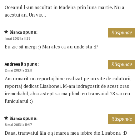
Oceanul l-am ascultat in Madeira prin luna martie. Nu a
acestui an. Un vis…
spune:
Bianca
Răspunde
1 mai 2013 la 11:38
Eu zic să mergi ;) Mai ales ca au unde sta :P
spune:
Andreea B
Răspunde
2 mai 2013 la 22:11
Am urmarit un reportaj bine realizat pe un site de calatorii,
reportaj dedicat Lisabonei. M-am indragostit de acest oras
iremediabil, abia astept sa ma plimb cu tramvaiul 28 sau cu
funicularul :)
spune:
Bianca
Răspunde
8 mai 2013 la 11:47
Daaa, tramvaiul ăla e și marea mea iubire din Lisabona :D