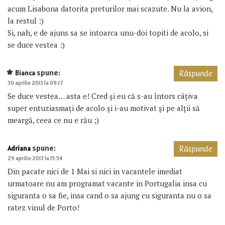
acum Lisabona datorita preturilor mai scazute. Nu la avion,
la restul :)
Si, nah, e de ajuns sa se intoarca unu-doi topiti de acolo, si
se duce vestea :)
spune:
Bianca
Răspunde
30 aprilie 2013 la 09:17
Se duce vestea… asta e! Cred și eu că s-au întors câțiva
super entuziasmați de acolo și i-au motivat și pe alții să
meargă, ceea ce nu e rău ;)
spune:
Adriana
Răspunde
29 aprilie 2013 la 15:54
Din pacate nici de 1 Mai si nici in vacantele imediat
urmatoare nu am programat vacante in Portugalia insa cu
siguranta o sa fie, insa cand o sa ajung cu siguranta nu o sa
ratez vinul de Porto!