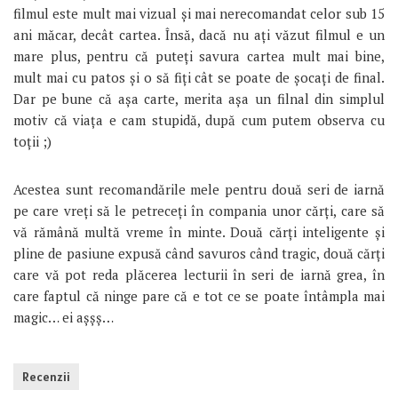
filmul este mult mai vizual și mai nerecomandat celor sub 15
ani măcar, decât cartea. Însă, dacă nu ați văzut filmul e un
mare plus, pentru că puteți savura cartea mult mai bine,
mult mai cu patos și o să fiți cât se poate de șocați de final.
Dar pe bune că așa carte, merita așa un filnal din simplul
motiv că viața e cam stupidă, după cum putem observa cu
toții ;)
Acestea sunt recomandările mele pentru două seri de iarnă
pe care vreți să le petreceți în compania unor cărți, care să
vă rămână multă vreme în minte. Două cărți inteligente și
pline de pasiune expusă când savuros când tragic, două cărți
care vă pot reda plăcerea lecturii în seri de iarnă grea, în
care faptul că ninge pare că e tot ce se poate întâmpla mai
magic… ei așșș…
Recenzii