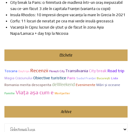
City break la Paris: o firimitură de madlenă într-un oraș inepuizabil
sau ce-am făcut 3 zile în capitala Franței (varianta cu copii)
Insula Rhodos: 10 impresii despre vacanța la mare în Grecia în 2021
Corfu: 11 locuri de neratat pe cea mai verde insulă grecească
Vacanță în Cipru: lucruri de știut și de făcut în zona Ayia
Napa/Larnaca + day trip la Nicosia
Etichete
Recenzii
Transilvania
City break
Road trip
Toscana
Daytrips
Florești City
Obiective turistice
Paris
Magia Crăciunului
Sudul Franței
Bucureşti
Liste
deWeekend
Evenimente
Mări și oceane
Romania merita descoperita
Viaţa aşa cum e
Familie
Montpellier
Arhive
Arhive