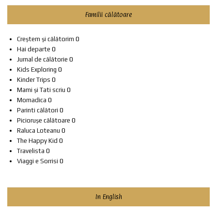
Familii călătoare
Creștem și călătorim
0
Hai departe
0
Jurnal de călătorie
0
Kids Exploring
0
Kinder Trips
0
Mami și Tati scriu
0
Momadica
0
Parinti călători
0
Piciorușe călătoare
0
Raluca Loteanu
0
The Happy Kid
0
Travelista
0
Viaggi e Sorrisi
0
In English