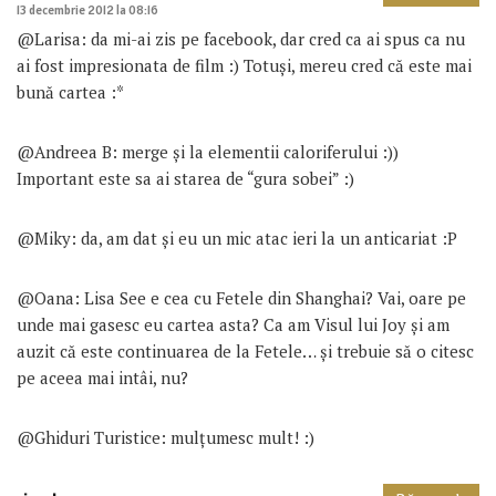
13 decembrie 2012 la 08:16
@Larisa: da mi-ai zis pe facebook, dar cred ca ai spus ca nu
ai fost impresionata de film :) Totuși, mereu cred că este mai
bună cartea :*
@Andreea B: merge și la elementii caloriferului :))
Important este sa ai starea de “gura sobei” :)
@Miky: da, am dat și eu un mic atac ieri la un anticariat :P
@Oana: Lisa See e cea cu Fetele din Shanghai? Vai, oare pe
unde mai gasesc eu cartea asta? Ca am Visul lui Joy și am
auzit că este continuarea de la Fetele… și trebuie să o citesc
pe aceea mai intâi, nu?
@Ghiduri Turistice: mulțumesc mult! :)