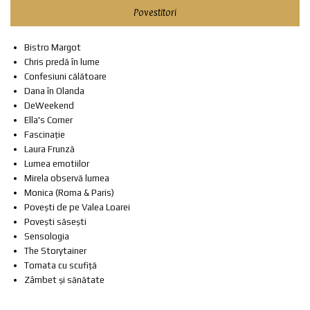
Povestitori
Bistro Margot
Chris predă în lume
Confesiuni călătoare
Dana în Olanda
DeWeekend
Ella's Corner
Fascinație
Laura Frunză
Lumea emotiilor
Mirela observă lumea
Monica (Roma & Paris)
Povești de pe Valea Loarei
Povești săsești
Sensologia
The Storytainer
Tomata cu scufiță
Zâmbet și sănătate