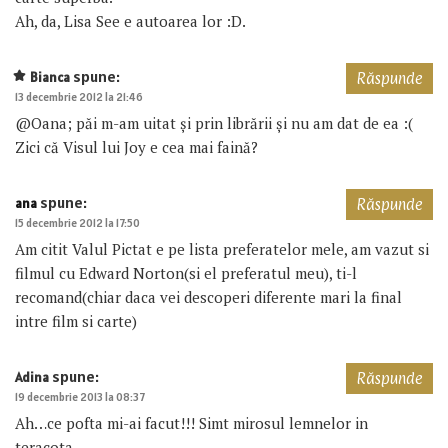
Ah, da, Lisa See e autoarea lor :D.
spune:
Bianca
Răspunde
13 decembrie 2012 la 21:46
@Oana; păi m-am uitat și prin librării și nu am dat de ea :(
Zici că Visul lui Joy e cea mai faină?
spune:
ana
Răspunde
15 decembrie 2012 la 17:50
Am citit Valul Pictat e pe lista preferatelor mele, am vazut si
filmul cu Edward Norton(si el preferatul meu), ti-l
recomand(chiar daca vei descoperi diferente mari la final
intre film si carte)
spune:
Adina
Răspunde
19 decembrie 2013 la 08:37
Ah…ce pofta mi-ai facut!!! Simt mirosul lemnelor in
teracota…