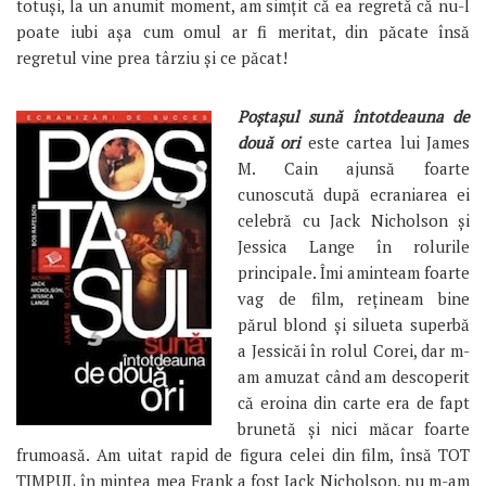
totuși, la un anumit moment, am simțit că ea regretă că nu-l
poate iubi așa cum omul ar fi meritat, din păcate însă
regretul vine prea târziu și ce păcat!
Poștașul sună întotdeauna de
două ori
este cartea lui James
M. Cain ajunsă foarte
cunoscută după ecraniarea ei
celebră cu Jack Nicholson și
Jessica Lange în rolurile
principale. Îmi aminteam foarte
vag de film, rețineam bine
părul blond și silueta superbă
a Jessicăi în rolul Corei, dar m-
am amuzat când am descoperit
că eroina din carte era de fapt
brunetă și nici măcar foarte
frumoasă. Am uitat rapid de figura celei din film, însă TOT
TIMPUL în mintea mea Frank a fost Jack Nicholson, nu m-am