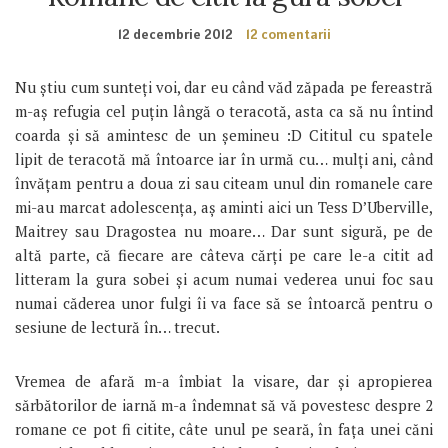
12 decembrie 2012
12 comentarii
Nu știu cum sunteți voi, dar eu când văd zăpada pe fereastră
m-aș refugia cel puțin lângă o teracotă, asta ca să nu întind
coarda și să amintesc de un șemineu :D Cititul cu spatele
lipit de teracotă mă întoarce iar în urmă cu… mulți ani, când
învățam pentru a doua zi sau citeam unul din romanele care
mi-au marcat adolescența, aș aminti aici un Tess D’Uberville,
Maitrey sau Dragostea nu moare… Dar sunt sigură, pe de
altă parte, că fiecare are câteva cărți pe care le-a citit ad
litteram la gura sobei și acum numai vederea unui foc sau
numai căderea unor fulgi îi va face să se întoarcă pentru o
sesiune de lectură în… trecut.
Vremea de afară m-a îmbiat la visare, dar și apropierea
sărbătorilor de iarnă m-a îndemnat să vă povestesc despre 2
romane ce pot fi citite, câte unul pe seară, în fața unei căni