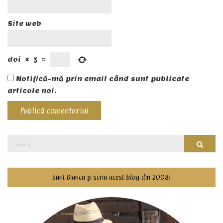
Site web
doi
×
5
=
Notifică-mă prin email când sunt publicate
articole noi.
Search
Searc
for:
Sunt Bianca și scriu acest blog din 2008!