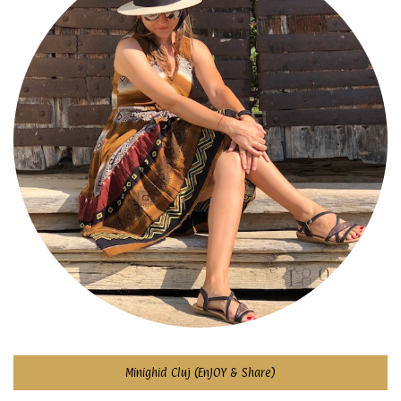
Minighid Cluj (EnJOY & Share)