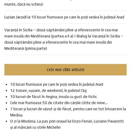
munte, dacă nu schiezi
Lucian Jacodi
la
10 locuri frumoase pe care le poți vedea în județul Arad
Vacanță în Sicilia – două săptămâni pline și efervescente în cea mai
mare insulă din Mediterană (partea a II a) | Bialog
la
Vacanță în Sicilia –
două săptămâni pline și efervescente în cea mai mare insulă din
Mediterană (prima parte)
Cele mai citite articole
10 locuri frumoase pe care le poți vedea în județul Arad
12 trasee, ușoare, de weekend, în județul Cluj
10 lucruri de făcut în Aegina, insula cu gust de fistic
Cele mai frumoase 50 de citate din cărțile citite de mine...
7 locuri și lucruri de văzut și de făcut, pentru care ne tot întoarcem la
Mediaș
O zi la Modena. La pas prin orașul lui Enzo Ferrari, Luciano Pavarotti
și al mâncării cu stele Michelin