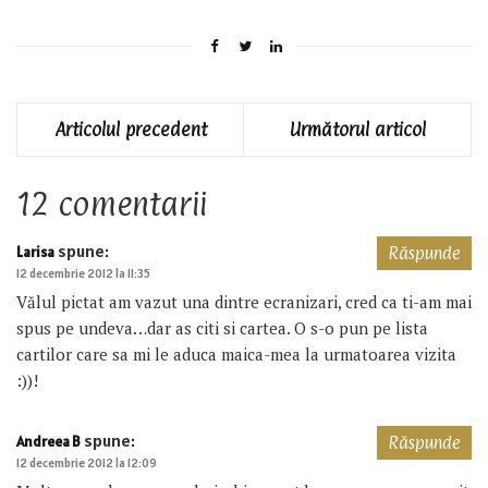
Articolul precedent
Următorul articol
12 comentarii
spune:
Larisa
Răspunde
12 decembrie 2012 la 11:35
Vălul pictat am vazut una dintre ecranizari, cred ca ti-am mai
spus pe undeva…dar as citi si cartea. O s-o pun pe lista
cartilor care sa mi le aduca maica-mea la urmatoarea vizita
:))!
spune:
Andreea B
Răspunde
12 decembrie 2012 la 12:09