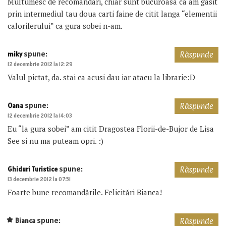
Multumesc de recomandari, chiar sunt bucuroasa ca am gasit
prin intermediul tau doua carti faine de citit langa “elementii
caloriferului” ca gura sobei n-am.
spune:
miky
Răspunde
12 decembrie 2012 la 12:29
Valul pictat, da. stai ca acusi dau iar atacu la librarie:D
spune:
Oana
Răspunde
12 decembrie 2012 la 14:03
Eu “la gura sobei” am citit Dragostea Florii-de-Bujor de Lisa
See si nu ma puteam opri. :)
spune:
Ghiduri Turistice
Răspunde
13 decembrie 2012 la 07:51
Foarte bune recomandările. Felicitări Bianca!
spune:
Bianca
Răspunde