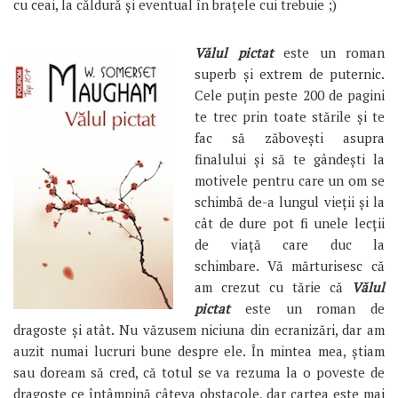
cu ceai, la căldură și eventual în brațele cui trebuie ;)
Vălul pictat
este un roman
superb și extrem de puternic.
Cele puțin peste 200 de pagini
te trec prin toate stările și te
fac să zăbovești asupra
finalului și să te gândești la
motivele pentru care un om se
schimbă de-a lungul vieții și la
cât de dure pot fi unele lecții
de viață care duc la
schimbare. Vă mărturisesc că
am crezut cu tărie că
Vălul
pictat
este un roman de
dragoste și atât. Nu văzusem niciuna din ecranizări, dar am
auzit numai lucruri bune despre ele. În mintea mea, știam
sau doream să cred, că totul se va rezuma la o poveste de
dragoste ce întâmpină câteva obstacole, dar cartea este mai