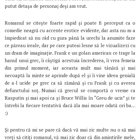
putut detașa de personaj deși am vrut.
Romanul se citește foarte rapid și poate fi perceput ca o
comedie neagră cu accente erotice evidente, dar asta nu m-a
împiedicat să nu râd cu gura până la urechi la anumite faze
ce păreau ireale, dar pe care puteai lesne să le vizualizezi cu
un dram de imaginație. Frank e un golan american ce trage la
hanul unui grec, îi câștigă acestuia încrederea, îi vrea femeia
din primul moment, iar aceasta mult mai tânără și mai
necoaptă la minte se aprinde după el și îi vine ideea genială
de a-l ucide pe grec ca să rămână și cu Frank și cu averea
defunctului soț. Numai că grecul se comportă o vreme ca
Rasputin și mai apoi ca și Bruce Willis în “Greu de ucis” și te
întrebi la fiecare tentativă dacă ăla mai moare odată ori ba…
:)
Și pentru că mi se pare că dacă vă mai zic multe nu o să mai
vreți să citiți romanul, vă mai zic doar că din amintirile mele,