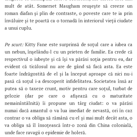
mult de atât. Somerset Maugham reușește să creeze un
roman diafan și plin de contraste, o poveste care te ia prin
învăluire și te poartă ca o tornadă în interiorul vieții ciudate
a unui cuplu.
Pe scurt:
Kitty Fane este surprinsă de soțul care a iubea ca
un nebun, înșelându-l cu un prieten de familie. Ea crede că
respectivul o iubește și că își va părăsi soția pentru ea, dar
evident că ticălosul nu are de gând să facă asta. Ea este
foarte îndrăgostită de el și la început aproape că nici nu-i
pasă că soțul i-a descoperit infidelitatea. Societatea însă ar
putea să o taxeze crunt, motiv pentru care soțul, turbat de
gelozie (dar pe care o afișează cu o maturitate
nemainîntâlnită) îi propune un târg ciudat: o va părăsi
numai dacă amantul o va lua imediat de nevastă, ori în caz
contrar o va obliga să rămână cu el și mai mult decât asta, o
va obliga să îl însoțească într-o zonă din China colonială,
unde face ravagii o epidemie de holeră.