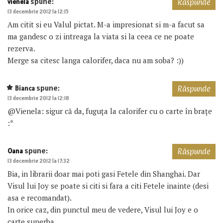
spune:
vienela
Răspunde
13 decembrie 2012 la 12:15
Am citit si eu Valul pictat. M-a impresionat si m-a facut sa
ma gandesc o zi intreaga la viata si la ceea ce ne poate
rezerva.
Merge sa citesc langa calorifer, daca nu am soba? :))
spune:
Bianca
Răspunde
13 decembrie 2012 la 12:18
@Vienela: sigur că da, fuguța la calorifer cu o carte în brațe
:*
spune:
Oana
Răspunde
13 decembrie 2012 la 17:32
Bia, in librarii doar mai poti gasi Fetele din Shanghai. Dar
Visul lui Joy se poate si citi si fara a citi Fetele inainte (desi
asa e recomandat).
In orice caz, din punctul meu de vedere, Visul lui Joy e o
carte superba.