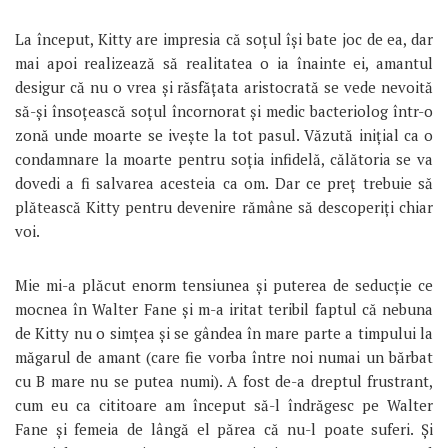
La început, Kitty are impresia că soțul își bate joc de ea, dar
mai apoi realizează să realitatea o ia înainte ei, amantul
desigur că nu o vrea și răsfățata aristocrată se vede nevoită
să-și însoțească soțul încornorat și medic bacteriolog într-o
zonă unde moarte se ivește la tot pasul. Văzută inițial ca o
condamnare la moarte pentru soția infidelă, călătoria se va
dovedi a fi salvarea acesteia ca om. Dar ce preț trebuie să
plătească Kitty pentru devenire rămâne să descoperiți chiar
voi.
Mie mi-a plăcut enorm tensiunea și puterea de seducție ce
mocnea în Walter Fane și m-a iritat teribil faptul că nebuna
de Kitty nu o simțea și se gândea în mare parte a timpului la
măgarul de amant (care fie vorba între noi numai un bărbat
cu B mare nu se putea numi). A fost de-a dreptul frustrant,
cum eu ca cititoare am început să-l îndrăgesc pe Walter
Fane și femeia de lângă el părea că nu-l poate suferi. Și