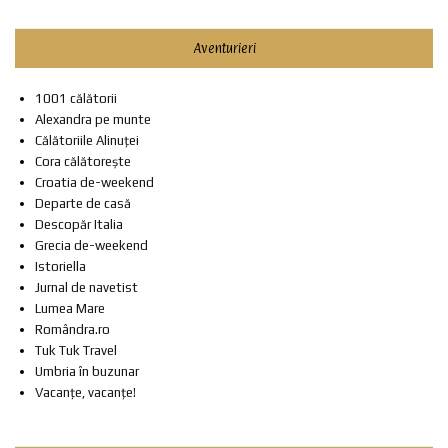
Aventurieri
1001 călătorii
Alexandra pe munte
Călătoriile Alinuței
Cora călătorește
Croatia de-weekend
Departe de casă
Descopăr Italia
Grecia de-weekend
Istoriella
Jurnal de navetist
Lumea Mare
Romândra.ro
Tuk Tuk Travel
Umbria în buzunar
Vacanțe, vacanțe!