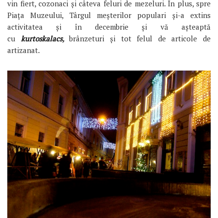
vin fiert, cozonaci și câteva feluri de mezeluri. În plus, spre
Piața Muzeului, Târgul meșterilor populari și-a extins
activitatea și în decembrie și vă așteaptă
cu
kurtoskalacs
,
brânzeturi și tot felul de articole de
artizanat.