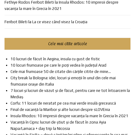
Fethiye Rodos Feribot Bileti
la
Insula Rhodos: 10 impresii despre
vacanța la mare în Grecia în 2021
Feribot Bileti
la
La ce visez când visez la Croația
Cele mai citite articole
10 lucruri de făcut în Aegina, insula cu gust de fistic
10 locuri frumoase pe care le poți vedea în județul Arad
Cele mai frumoase 50 de citate din cărțile citite de mine...
City break la Bologna: idei, locuri și emoții în unul din cele mai
frumoase orașe din Italia
7 locuri și lucruri de văzut și de făcut, pentru care ne tot întoarcem la
Mediaș
Corfu: 11 locuri de neratat pe cea mai verde insulă grecească
Final de vacanță la Maribor și alte lucruri despre sLOVEnia
Insula Rhodos: 10 impresii despre vacanța la mare în Grecia în 2021
Vacanță în Cipru: lucruri de știut și de făcut în zona Ayia
Napa/Larnaca + day trip la Nicosia
Vacanță în Sicilia – două săptămâni pline și efervescente în cea mai