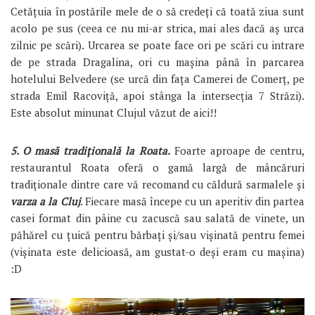
Cetățuia în postările mele de o să credeți că toată ziua sunt
acolo pe sus (ceea ce nu mi-ar strica, mai ales dacă aș urca
zilnic pe scări). Urcarea se poate face ori pe scări cu intrare
de pe strada Dragalina, ori cu mașina până în parcarea
hotelului Belvedere (se urcă din fața Camerei de Comerț, pe
strada Emil Racoviță, apoi stânga la intersecția 7 Străzi).
Este absolut minunat Clujul văzut de aici!!
5. O masă tradițională la Roata.
Foarte aproape de centru,
restaurantul Roata oferă o gamă largă de mâncăruri
tradiționale dintre care vă recomand cu căldură sarmalele și
varza a la Cluj
. Fiecare masă începe cu un aperitiv din partea
casei format din pâine cu zacuscă sau salată de vinete, un
păhărel cu țuică pentru bărbați și/sau vișinată pentru femei
(vișinata este delicioasă, am gustat-o deși eram cu mașina)
:D