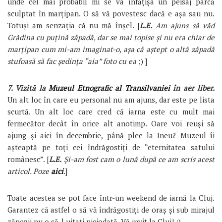
unde cel mai probabil mi se va înfățișa un peisaj parcă
sculptat în marțipan. O să vă povestesc dacă e așa sau nu.
Totuși am senzația că nu mă înșel. [
L.E.
Am ajuns să văd
Grădina cu puțină zăpadă, dar se mai topise și nu era chiar de
marțipan cum mi-am imaginat-o, așa că aștept o altă zăpadă
stufoasă să fac ședința “aia” foto cu ea
;) ]
7. Vizită la
Muzeul Etnografic al Transilvaniei
în aer liber
.
Un alt loc în care eu personal nu am ajuns, dar este pe lista
scurtă. Un alt loc care cred că iarna este cu mult mai
fermecător decât în orice alt anotimp. Oare voi reuși să
ajung și aici în decembrie, până plec la Ineu? Muzeul îi
așteaptă pe toți cei îndrăgostiți de “eternitatea satului
românesc”. [
L.E.
Și-am fost cam o lună după ce am scris acest
articol. Poze
aici
.
]
Toate acestea se pot face într-un weekend de iarnă la Cluj.
Garantez că astfel o să vă îndrăgostiți de oraș și sub mirajul
zăpezii nu o să-l uitați niciodată. Vă invit la Cluj! :)