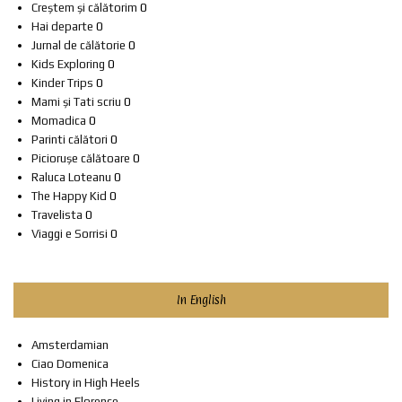
Creștem și călătorim
0
Hai departe
0
Jurnal de călătorie
0
Kids Exploring
0
Kinder Trips
0
Mami și Tati scriu
0
Momadica
0
Parinti călători
0
Piciorușe călătoare
0
Raluca Loteanu
0
The Happy Kid
0
Travelista
0
Viaggi e Sorrisi
0
In English
Amsterdamian
Ciao Domenica
History in High Heels
Living in Florence