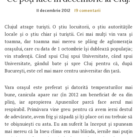
11 decembrie 2012
19 comentarii
Clujul atrage turiști. O știu locuitorii, o știu autoritățile
locale și o știu chiar și turiștii. Cei mai mulți vin vara și
toamna, dar toamna mai mereu se plâng de aglomerația
orașului, care cu data de 1 octombrie își dublează populația;
vin studenții. Când spui Cluj spui Universitate, când spui
Universitate, gândul bate și spre Cluj pentru că, după
București, este cel mai mare centru universitar din țară.
Vara orașul este preferat și datorită temperaturilor mai
bune, canicula apare rar (în 2012 am beneficiat de ea din
plin), iar apropierea Apusenilor parcă face aerul mai
respirabil. Primăvara vine greu pentru că avem ierni destul
de adevărate, avem frig și zăpadă și îți place ori nu trebuie să
te obișnuiești cu asta. Eu am suferit la început și spuneam
mai mereu că la Ineu clima era mai blânda, iernile mai puțin