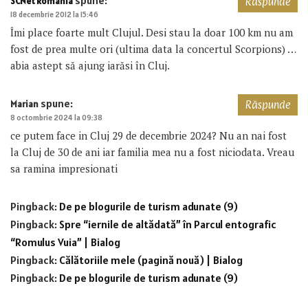
spune:
SCNet Romania
Răspunde
18 decembrie 2012 la 15:46
Îmi place foarte mult Clujul. Desi stau la doar 100 km nu am
fost de prea multe ori (ultima data la concertul Scorpions) …
abia astept să ajung iarăsi în Cluj.
spune:
Marian
Răspunde
8 octombrie 2024 la 09:38
ce putem face in Cluj 29 de decembrie 2024? Nu an nai fost
la Cluj de 30 de ani iar familia mea nu a fost niciodata. Vreau
sa ramina impresionati
Pingback:
De pe blogurile de turism adunate (9)
Pingback:
Spre “iernile de altădată” în Parcul entografic
“Romulus Vuia” | Bialog
Pingback:
Călătoriile mele (pagină nouă) | Bialog
Pingback:
De pe blogurile de turism adunate (9)