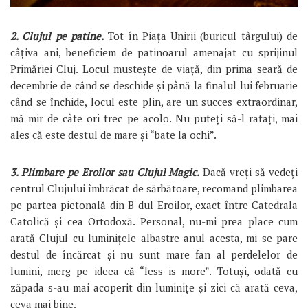
2. Clujul pe patine.
Tot în Piața Unirii (buricul târgului) de
câțiva ani, beneficiem de patinoarul amenajat cu sprijinul
Primăriei Cluj. Locul mustește de viață, din prima seară de
decembrie de când se deschide și până la finalul lui februarie
când se închide, locul este plin, are un succes extraordinar,
mă mir de câte ori trec pe acolo. Nu puteți să-l ratați, mai
ales că este destul de mare și “bate la ochi”.
3. Plimbare pe Eroilor sau Clujul Magic.
Dacă vreți să vedeți
centrul Clujului îmbrăcat de sărbătoare, recomand plimbarea
pe partea pietonală din B-dul Eroilor, exact între Catedrala
Catolică și cea Ortodoxă. Personal, nu-mi prea place cum
arată Clujul cu luminițele albastre anul acesta, mi se pare
destul de încărcat și nu sunt mare fan al perdelelor de
lumini, merg pe ideea că “less is more”. Totuși, odată cu
zăpada s-au mai acoperit din luminițe și zici că arată ceva,
ceva mai bine.