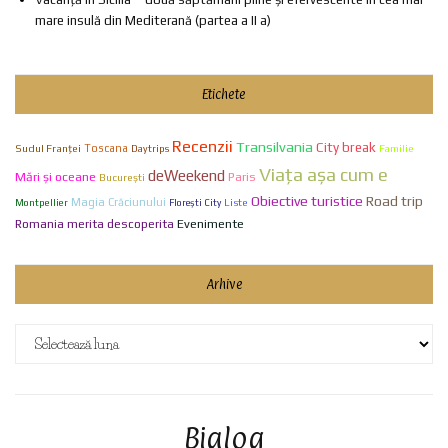
mare insulă din Mediterană (partea a II a)
Etichete
Recenzii
Transilvania
City break
Sudul Franței
Toscana
Familie
Daytrips
Viaţa aşa cum e
deWeekend
Mări și oceane
Paris
Bucureşti
Obiective turistice
Road trip
Magia Crăciunului
Liste
Montpellier
Florești City
Evenimente
Romania merita descoperita
Arhive
Arhive
Bialog