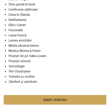
Chris predă în lume
Confesiuni călătoare
Dana în Olanda
DeWeekend
Ella's Corner
Fascinație
Laura Frunză
Lumea emotiilor
Mirela observă lumea
Monica (Roma & Paris)
Povești de pe Valea Loarei
Povești săsești
Sensologia
The Storytainer
Tomata cu scufiță
Zâmbet și sănătate
Familii călătoare