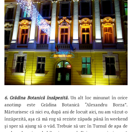
6. Grădina Botanică înzăpezită.
Un alt loc minunat în orice
anotimp este Grădina Botanică “Alexandru Borza”.
Mărturisesc că nici eu, după ani de locuit aici, nu am văzut-o
înzăpezită, așa că mă rog să reziste zăpada până în weekend
și sper să ajung să o văd. Trebuie să urc în Turnul de apa de