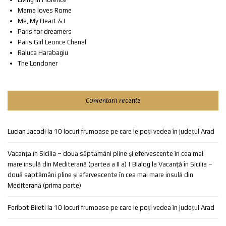
Mama loves Rome
Me, My Heart & I
Paris for dreamers
Paris Girl Leonce Chenal
Raluca Harabagiu
The Londoner
Comentarii recente
Lucian Jacodi
la
10 locuri frumoase pe care le poți vedea în județul Arad
Vacanță în Sicilia – două săptămâni pline și efervescente în cea mai
mare insulă din Mediterană (partea a II a) | Bialog
la
Vacanță în Sicilia –
două săptămâni pline și efervescente în cea mai mare insulă din
Mediterană (prima parte)
Feribot Bileti
la
10 locuri frumoase pe care le poți vedea în județul Arad