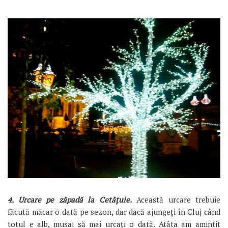
4. Urcare pe zăpadă la Cetățuie.
Această urcare trebuie
făcută măcar o dată pe sezon, dar dacă ajungeți în Cluj când
totul e alb, musai să mai urcați o dată. Atâta am amintit