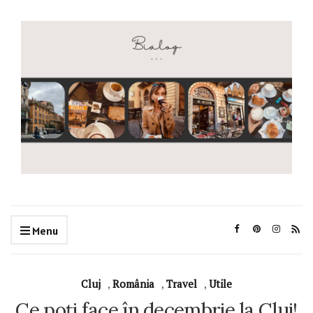
Menu
Cluj
,
România
,
Travel
,
Utile
Ce poți face în decembrie la Cluj!