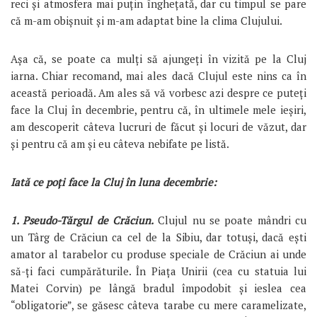
reci și atmosfera mai puțin înghețată, dar cu timpul se pare
că m-am obișnuit și m-am adaptat bine la clima Clujului.
Așa că, se poate ca mulți să ajungeți în vizită pe la Cluj
iarna. Chiar recomand, mai ales dacă Clujul este nins ca în
această perioadă. Am ales să vă vorbesc azi despre ce puteți
face la Cluj în decembrie, pentru că, în ultimele mele ieșiri,
am descoperit câteva lucruri de făcut și locuri de văzut, dar
și pentru că am și eu câteva nebifate pe listă.
Iată ce poți face la Cluj în luna decembrie:
1. Pseudo-Tărgul de Crăciun.
Clujul nu se poate mândri cu
un Târg de Crăciun ca cel de la Sibiu, dar totuși, dacă ești
amator al tarabelor cu produse speciale de Crăciun ai unde
să-ți faci cumpărăturile. În Piața Unirii (cea cu statuia lui
Matei Corvin) pe lângă bradul împodobit și ieslea cea
“obligatorie”, se găsesc câteva tarabe cu mere caramelizate,