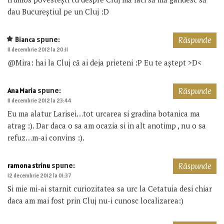
dau Bucureştiul pe un Cluj :D
spune:
Bianca
Răspunde
11 decembrie 2012 la 20:11
@Mira: hai la Cluj că ai deja prieteni :P Eu te aștept >D<
spune:
Ana Maria
Răspunde
11 decembrie 2012 la 23:44
Eu ma alatur Larisei…tot urcarea si gradina botanica ma
atrag :). Dar daca o sa am ocazia si in alt anotimp , nu o sa
refuz…m-ai convins :).
spune:
ramona strinu
Răspunde
12 decembrie 2012 la 01:37
Si mie mi-ai starnit curiozitatea sa urc la Cetatuia desi chiar
daca am mai fost prin Cluj nu-i cunosc localizarea:)