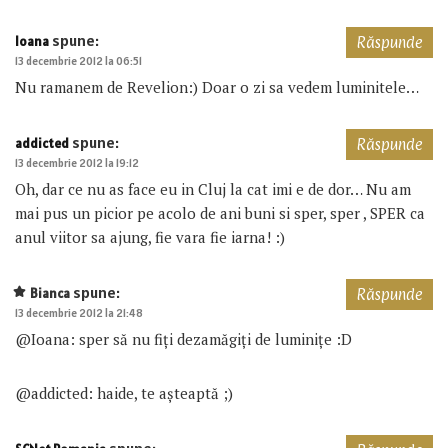
spune:
Ioana
Răspunde
13 decembrie 2012 la 06:51
Nu ramanem de Revelion:) Doar o zi sa vedem luminitele…
spune:
addicted
Răspunde
13 decembrie 2012 la 19:12
Oh, dar ce nu as face eu in Cluj la cat imi e de dor… Nu am
mai pus un picior pe acolo de ani buni si sper, sper , SPER ca
anul viitor sa ajung, fie vara fie iarna! :)
spune:
Bianca
Răspunde
13 decembrie 2012 la 21:48
@Ioana: sper să nu fiți dezamăgiți de luminițe :D
@addicted: haide, te așteaptă ;)