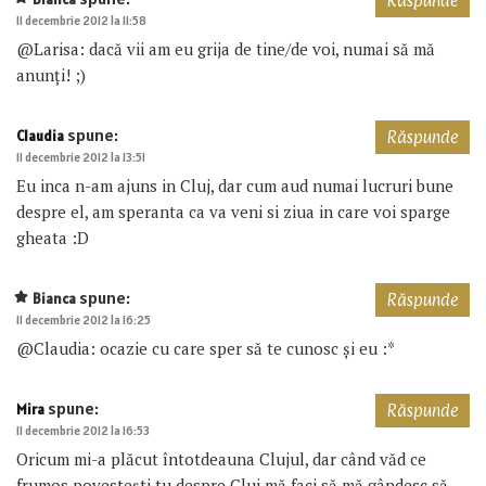
Răspunde
11 decembrie 2012 la 11:58
@Larisa: dacă vii am eu grija de tine/de voi, numai să mă
anunți! ;)
spune:
Claudia
Răspunde
11 decembrie 2012 la 13:51
Eu inca n-am ajuns in Cluj, dar cum aud numai lucruri bune
despre el, am speranta ca va veni si ziua in care voi sparge
gheata :D
spune:
Bianca
Răspunde
11 decembrie 2012 la 16:25
@Claudia: ocazie cu care sper să te cunosc și eu :*
spune:
Mira
Răspunde
11 decembrie 2012 la 16:53
Oricum mi-a plăcut întotdeauna Clujul, dar când văd ce
frumos povesteşti tu despre Cluj mă faci să mă gândesc să