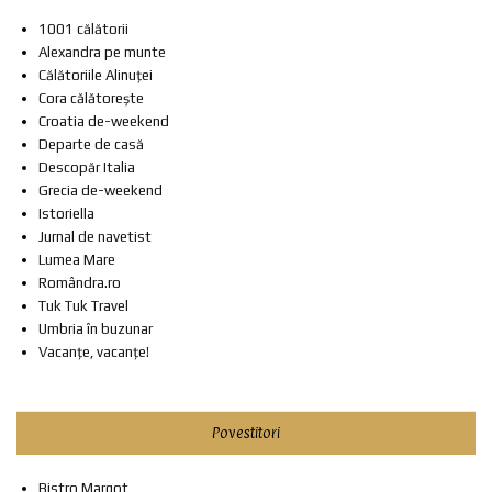
1001 călătorii
Alexandra pe munte
Călătoriile Alinuței
Cora călătorește
Croatia de-weekend
Departe de casă
Descopăr Italia
Grecia de-weekend
Istoriella
Jurnal de navetist
Lumea Mare
Romândra.ro
Tuk Tuk Travel
Umbria în buzunar
Vacanțe, vacanțe!
Povestitori
Bistro Margot