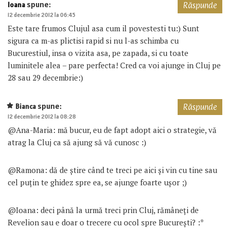
spune:
Ioana
Răspunde
12 decembrie 2012 la 06:45
Este tare frumos Clujul asa cum il povestesti tu:) Sunt
sigura ca m-as plictisi rapid si nu l-as schimba cu
Bucurestiul, insa o vizita asa, pe zapada, si cu toate
luminitele alea – pare perfecta! Cred ca voi ajunge in Cluj pe
28 sau 29 decembrie:)
spune:
Bianca
Răspunde
12 decembrie 2012 la 08:28
@Ana-Maria: mă bucur, eu de fapt adopt aici o strategie, vă
atrag la Cluj ca să ajung să vă cunosc :)
@Ramona: dă de știre când te treci pe aici și vin cu tine sau
cel puțin te ghidez spre ea, se ajunge foarte ușor ;)
@Ioana: deci până la urmă treci prin Cluj, rămâneți de
Revelion sau e doar o trecere cu ocol spre București? :*