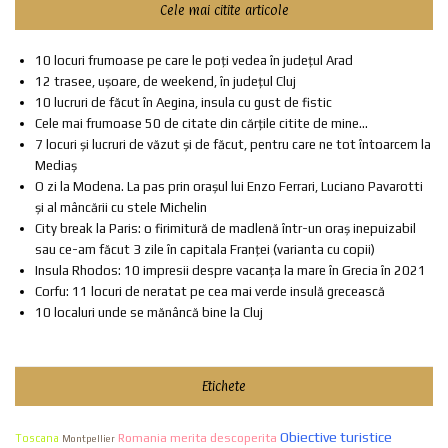
Cele mai citite articole
10 locuri frumoase pe care le poți vedea în județul Arad
12 trasee, ușoare, de weekend, în județul Cluj
10 lucruri de făcut în Aegina, insula cu gust de fistic
Cele mai frumoase 50 de citate din cărțile citite de mine...
7 locuri și lucruri de văzut și de făcut, pentru care ne tot întoarcem la
Mediaș
O zi la Modena. La pas prin orașul lui Enzo Ferrari, Luciano Pavarotti
și al mâncării cu stele Michelin
City break la Paris: o firimitură de madlenă într-un oraș inepuizabil
sau ce-am făcut 3 zile în capitala Franței (varianta cu copii)
Insula Rhodos: 10 impresii despre vacanța la mare în Grecia în 2021
Corfu: 11 locuri de neratat pe cea mai verde insulă grecească
10 localuri unde se mănâncă bine la Cluj
Etichete
Obiective turistice
Romania merita descoperita
Toscana
Montpellier