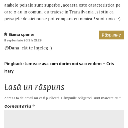
ambele peisaje sunt superbe , aceasta este caracteristica pe
care o au in comun . eu traiesc in Transilvania , si stiu ca
peisajele de aici nu se pot compara cu nimica ! sunt unice :)
spune:
Bianca
Răspunde
11 septembrie 2012 la 21:29
@Dana: cât te înţeleg :)
Pingback:
Lumea e asa cum dorim noi sa o vedem – Cris
Mary
Lasă un răspuns
Adresa ta de email nu va fi publicată.
Câmpurile obligatorii sunt marcate cu
*
Comentariu
*