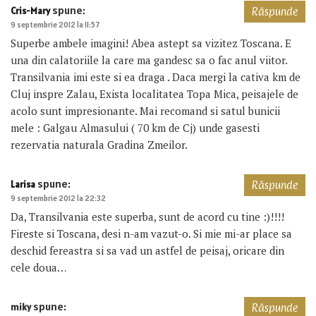
spune:
Cris-Mary
Răspunde
9 septembrie 2012 la 11:57
Superbe ambele imagini! Abea astept sa vizitez Toscana. E
una din calatoriile la care ma gandesc sa o fac anul viitor.
Transilvania imi este si ea draga . Daca mergi la cativa km de
Cluj inspre Zalau, Exista localitatea Topa Mica, peisajele de
acolo sunt impresionante. Mai recomand si satul bunicii
mele : Galgau Almasului ( 70 km de Cj) unde gasesti
rezervatia naturala Gradina Zmeilor.
spune:
Larisa
Răspunde
9 septembrie 2012 la 22:32
Da, Transilvania este superba, sunt de acord cu tine :)!!!!
Fireste si Toscana, desi n-am vazut-o. Si mie mi-ar place sa
deschid fereastra si sa vad un astfel de peisaj, oricare din
cele doua…
spune:
miky
Răspunde