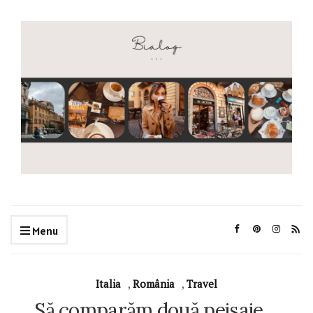
Menu
Italia
,
România
,
Travel
Să comparăm două peisaje…