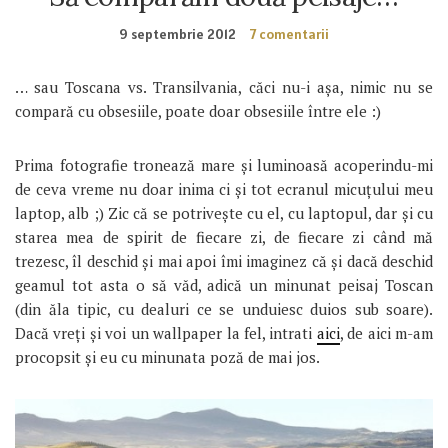
9 septembrie 2012
7 comentarii
… sau Toscana vs. Transilvania, căci nu-i aşa, nimic nu se
compară cu obsesiile, poate doar obsesiile între ele :)
Prima fotografie tronează mare şi luminoasă acoperindu-mi
de ceva vreme nu doar inima ci şi tot ecranul micuţului meu
laptop, alb ;) Zic că se potriveşte cu el, cu laptopul, dar şi cu
starea mea de spirit de fiecare zi, de fiecare zi când mă
trezesc, îl deschid şi mai apoi îmi imaginez că şi dacă deschid
geamul tot asta o să văd, adică un minunat peisaj Toscan
(din ăla tipic, cu dealuri ce se unduiesc duios sub soare).
Dacă vreţi şi voi un wallpaper la fel, intrati
aici
, de aici m-am
procopsit şi eu cu minunata poză de mai jos.