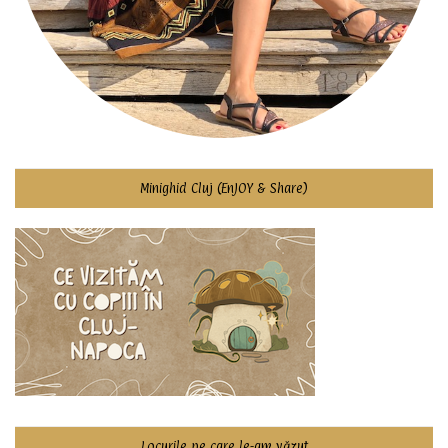
Minighid Cluj (EnJOY & Share)
Locurile pe care le-am văzut