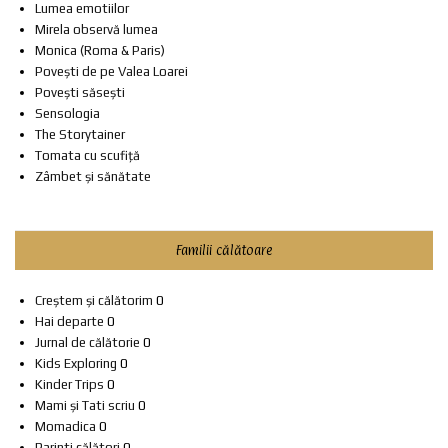
Lumea emotiilor
Mirela observă lumea
Monica (Roma & Paris)
Povești de pe Valea Loarei
Povești săsești
Sensologia
The Storytainer
Tomata cu scufiță
Zâmbet și sănătate
Familii călătoare
Creștem și călătorim
0
Hai departe
0
Jurnal de călătorie
0
Kids Exploring
0
Kinder Trips
0
Mami și Tati scriu
0
Momadica
0
Parinti călători
0