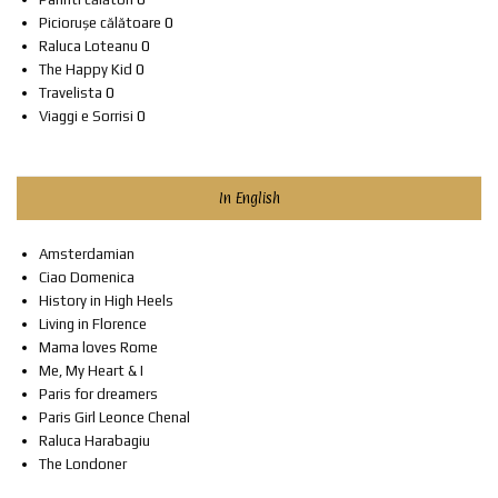
Piciorușe călătoare
0
Raluca Loteanu
0
The Happy Kid
0
Travelista
0
Viaggi e Sorrisi
0
In English
Amsterdamian
Ciao Domenica
History in High Heels
Living in Florence
Mama loves Rome
Me, My Heart & I
Paris for dreamers
Paris Girl Leonce Chenal
Raluca Harabagiu
The Londoner