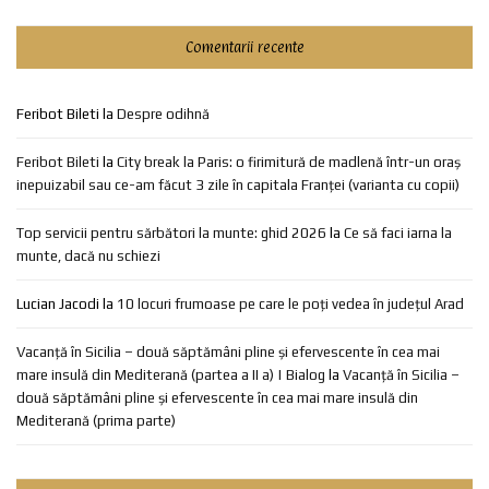
Comentarii recente
Feribot Bileti
la
Despre odihnă
Feribot Bileti
la
City break la Paris: o firimitură de madlenă într-un oraș
inepuizabil sau ce-am făcut 3 zile în capitala Franței (varianta cu copii)
Top servicii pentru sărbători la munte: ghid 2026
la
Ce să faci iarna la
munte, dacă nu schiezi
Lucian Jacodi
la
10 locuri frumoase pe care le poți vedea în județul Arad
Vacanță în Sicilia – două săptămâni pline și efervescente în cea mai
mare insulă din Mediterană (partea a II a) | Bialog
la
Vacanță în Sicilia –
două săptămâni pline și efervescente în cea mai mare insulă din
Mediterană (prima parte)