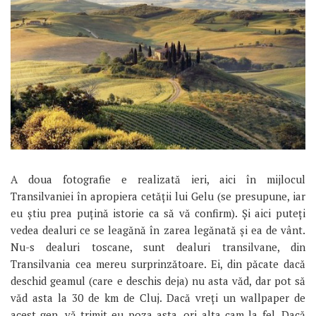
A doua fotografie e realizată ieri, aici în mijlocul
Transilvaniei în apropiera cetăţii lui Gelu (se presupune, iar
eu ştiu prea puţină istorie ca să vă confirm). Şi aici puteţi
vedea dealuri ce se leagănă în zarea legănată şi ea de vânt.
Nu-s dealuri toscane, sunt dealuri transilvane, din
Transilvania cea mereu surprinzătoare. Ei, din păcate dacă
deschid geamul (care e deschis deja) nu asta văd, dar pot să
văd asta la 30 de km de Cluj. Dacă vreţi un wallpaper de
acest gen, vă trimit eu poza asta, ori alta cam la fel. Dacă