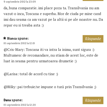
9 septembrie 2012 la 23:09
da, buna comparatie. imi place poza ta. Transilvania nu am
vazut-o inca, Toscana e superba. Mor de ciuda pe mine cand
imi dau seama ca am vazut pe la altii si pe ale noastre nu. Da
repar eu si treaba asta :)
spune:
Bianca
Răspunde
10 septembrie 2012 la 12:01
@Cris-Mary: Toscana iti va intra la inima, sunt sigura :)
Multumesc de recomandare, nu stiam de acest loc, este de
luat in seama pentru urmatoarea drumetie :)
@Larisa: total de acord cu tine :)
@Miky: pai trebuie/se impune o tură prin Transilvania ;)
spune:
Dana
Răspunde
10 septembrie 2012 la 12:20