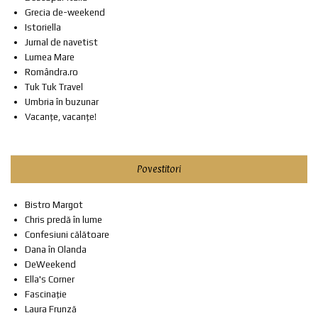
Grecia de-weekend
Istoriella
Jurnal de navetist
Lumea Mare
Romândra.ro
Tuk Tuk Travel
Umbria în buzunar
Vacanțe, vacanțe!
Povestitori
Bistro Margot
Chris predă în lume
Confesiuni călătoare
Dana în Olanda
DeWeekend
Ella's Corner
Fascinație
Laura Frunză