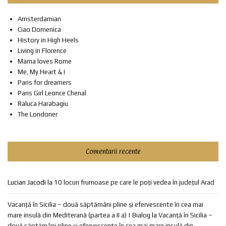
Amsterdamian
Ciao Domenica
History in High Heels
Living in Florence
Mama loves Rome
Me, My Heart & I
Paris for dreamers
Paris Girl Leonce Chenal
Raluca Harabagiu
The Londoner
Comentarii recente
Lucian Jacodi
la
10 locuri frumoase pe care le poți vedea în județul Arad
Vacanță în Sicilia – două săptămâni pline și efervescente în cea mai
mare insulă din Mediterană (partea a II a) | Bialog
la
Vacanță în Sicilia –
două săptămâni pline și efervescente în cea mai mare insulă din