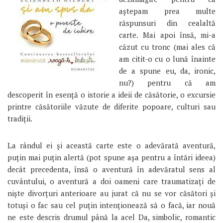
aştepam prea multe
răspunsuri din cealaltă
carte. Mai apoi însă, mi-a
căzut cu tronc (mai ales că
am citit-o cu o lună înainte
de a spune eu, da, ironic,
nu?) pentru că am
descoperit în esenţă o istorie a ideii de căsătorie, o excursie
printre căsătoriile văzute de diferite popoare, culturi sau
tradiţii.
La rândul ei şi această carte este o adevărată aventură,
puţin mai puţin alertă (pot spune aşa pentru a întări ideea)
decât precedenta, însă o aventură în adevăratul sens al
cuvântului, o aventură a doi oameni care traumatizaţi de
nişte divorţuri anterioare au jurat că nu se vor căsători şi
totuşi o fac sau cel puţin intenţionează să o facă, iar nouă
ne este descris drumul până la acel Da, simbolic, romantic