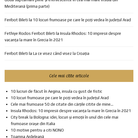
Mediterană (prima parte)
Feribot Bileti
la
10 locuri frumoase pe care le poți vedea în județul Arad
Fethiye Rodos Feribot Bileti
la
Insula Rhodos: 10 impresii despre
vacanța la mare în Grecia în 2021
Feribot Bileti
la
La ce visez când visez la Croația
Cele mai citite articole
10 lucruri de făcut în Aegina, insula cu gust de fistic
10 locuri frumoase pe care le poți vedea în județul Arad
Cele mai frumoase 50 de citate din cărțile citite de mine...
Insula Rhodos: 10 impresii despre vacanța la mare în Grecia în 2021
City break la Bologna: idei, locuri și emoții în unul din cele mai
frumoase orașe din Italia
10 motive pentru a citi NONO
Toamna Ardeleană