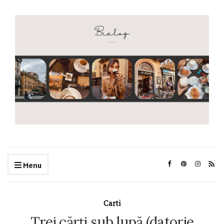
Menu
Carti
Trei cărţi sub lupă (datorie