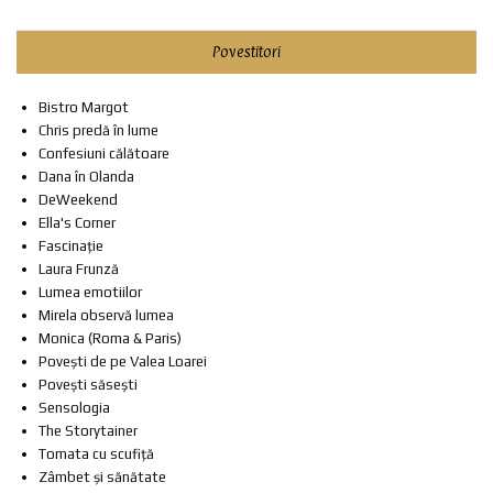
Povestitori
Bistro Margot
Chris predă în lume
Confesiuni călătoare
Dana în Olanda
DeWeekend
Ella's Corner
Fascinație
Laura Frunză
Lumea emotiilor
Mirela observă lumea
Monica (Roma & Paris)
Povești de pe Valea Loarei
Povești săsești
Sensologia
The Storytainer
Tomata cu scufiță
Zâmbet și sănătate