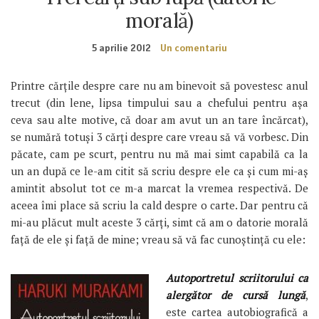
morală)
5 aprilie 2012
Un comentariu
Printre cărţile despre care nu am binevoit să povestesc anul
trecut (din lene, lipsa timpului sau a chefului pentru aşa
ceva sau alte motive, că doar am avut un an tare încărcat),
se numără totuşi 3 cărţi despre care vreau să vă vorbesc. Din
păcate, cam pe scurt, pentru nu mă mai simt capabilă ca la
un an după ce le-am citit să scriu despre ele ca şi cum mi-aş
amintit absolut tot ce m-a marcat la vremea respectivă. De
aceea îmi place să scriu la cald despre o carte. Dar pentru că
mi-au plăcut mult aceste 3 cărţi, simt că am o datorie morală
faţă de ele şi faţă de mine; vreau să vă fac cunoştinţă cu ele:
Autoportretul scriitorului ca
alergător de cursă lungă
,
este cartea autobiografică a