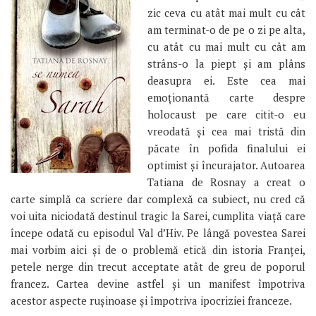
zic ceva cu atât mai mult cu cât
am terminat-o de pe o zi pe alta,
cu atât cu mai mult cu cât am
strâns-o la piept şi am plâns
deasupra ei. Este cea mai
emoţionantă carte despre
holocaust pe care citit-o eu
vreodată şi cea mai tristă din
păcate în pofida finalului ei
optimist şi încurajator. Autoarea
Tatiana de Rosnay a creat o
carte simplă ca scriere dar complexă ca subiect, nu cred că
voi uita niciodată destinul tragic la Sarei, cumplita viaţă care
începe odată cu episodul Val d’Hiv. Pe lângă povestea Sarei
mai vorbim aici şi de o problemă etică din istoria Franţei,
petele nerge din trecut acceptate atât de greu de poporul
francez. Cartea devine astfel şi un manifest împotriva
acestor aspecte ruşinoase şi împotriva ipocriziei franceze.