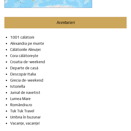
Aventurieri
1001 călătorii
Alexandra pe munte
Călătoriile Alinuței
Cora călătorește
Croatia de-weekend
Departe de casă
Descopăr Italia
Grecia de-weekend
Istoriella
Jurnal de navetist
Lumea Mare
Romândra.ro
Tuk Tuk Travel
Umbria în buzunar
Vacanțe, vacanțe!