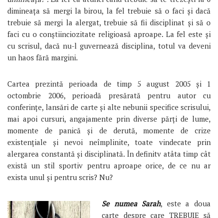
dimineaţa să mergi la birou, la fel trebuie să o faci şi dacă
trebuie să mergi la alergat, trebuie să fii disciplinat şi să o
faci cu o conştiinciozitate religioasă aproape. La fel este şi
cu scrisul, dacă nu-l guvernează disciplina, totul va deveni
un haos fără margini.
Cartea prezintă perioada de timp 5 august 2005 şi 1
octombrie 2006, perioadă presărată pentru autor cu
conferinţe, lansări de carte şi alte nebunii specifice scrisului,
mai apoi cursuri, angajamente prin diverse părţi de lume,
momente de panică şi de derută, momente de crize
existenţiale şi nevoi neîmplinite, toate vindecate prin
alergarea constantă şi disciplinată. În definitv atâta timp cât
există un stil sportiv pentru aproape orice, de ce nu ar
exista unul şi pentru scris? Nu?
Se numea Sarah
, este a doua
carte despre care TREBUIE să