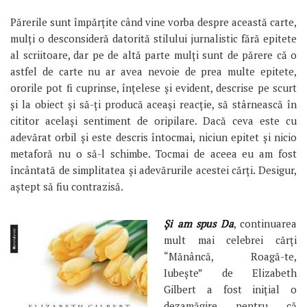
Părerile sunt împărţite când vine vorba despre această carte,
mulţi o desconsideră datorită stilului jurnalistic fără epitete
al scriitoare, dar pe de altă parte mulţi sunt de părere că o
astfel de carte nu ar avea nevoie de prea multe epitete,
ororile pot fi cuprinse, înţelese şi evident, descrise pe scurt
şi la obiect şi să-ţi producă aceaşi reacţie, să stârnească în
cititor acelaşi sentiment de oripilare. Dacă ceva este cu
adevărat orbil şi este descris întocmai, niciun epitet şi nicio
metaforă nu o să-l schimbe. Tocmai de aceea eu am fost
încântată de simplitatea şi adevărurile acestei cărţi. Desigur,
aştept să fiu contrazisă.
Şi am spus Da
, continuarea
mult mai celebrei cărţi
“Mănâncă, Roagă-te,
Iubeşte” de Elizabeth
Gilbert a fost iniţial o
dezamăgire pentru că