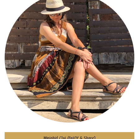
Minighid Cluj (EnJOY & Share)