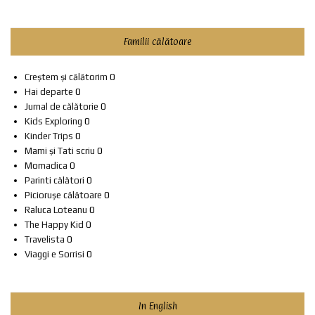
Familii călătoare
Creștem și călătorim
0
Hai departe
0
Jurnal de călătorie
0
Kids Exploring
0
Kinder Trips
0
Mami și Tati scriu
0
Momadica
0
Parinti călători
0
Piciorușe călătoare
0
Raluca Loteanu
0
The Happy Kid
0
Travelista
0
Viaggi e Sorrisi
0
In English