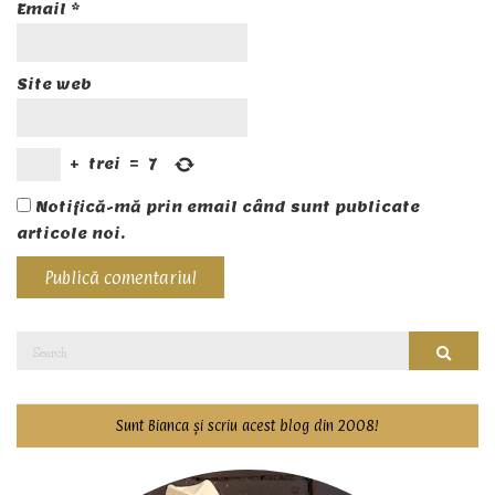
Email
*
Site web
+
trei
=
7
Notifică-mă prin email când sunt publicate
articole noi.
Search
Searc
for:
Sunt Bianca și scriu acest blog din 2008!