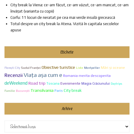
City break la Viena: ce-am făcut, ce-am văzut, ce-am mancat, ce-am
învățat (varianta cu copii)
Corfu: 11 locuri de neratat pe cea mai verde insulă grecească
Totul despre un city break la Atena. Vizită în capitala secolelor
apuse
Etichete
Obiective turistice
Mări și oceane
Sudul Franței
Liste
Florești City
Montpellier
Viaţa aşa cum e
Recenzii
Romania merita descoperita
deWeekend
Road trip
Evenimente
Toscana
Magia Crăciunului
Daytrips
Transilvania
City break
Paris
Familie
Bucureşti
Arhive
Arhive