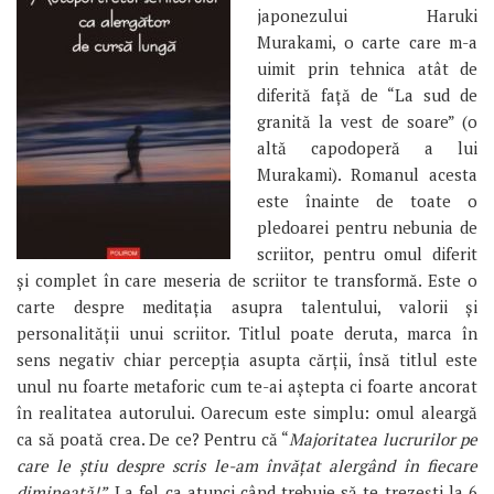
japonezului Haruki
Murakami, o carte care m-a
uimit prin tehnica atât de
diferită faţă de “La sud de
granită la vest de soare” (o
altă capodoperă a lui
Murakami). Romanul acesta
este înainte de toate o
pledoarei pentru nebunia de
scriitor, pentru omul diferit
şi complet în care meseria de scriitor te transformă. Este o
carte despre meditaţia asupra talentului, valorii şi
personalităţii unui scriitor. Titlul poate deruta, marca în
sens negativ chiar percepţia asupta cărţii, însă titlul este
unul nu foarte metaforic cum te-ai aştepta ci foarte ancorat
în realitatea autorului. Oarecum este simplu: omul aleargă
ca să poată crea. De ce? Pentru că “
Majoritatea lucrurilor pe
care le ştiu despre scris le-am învăţat alergând în fiecare
dimineaţă!”.
La fel ca atunci când trebuie să te trezeşti la 6