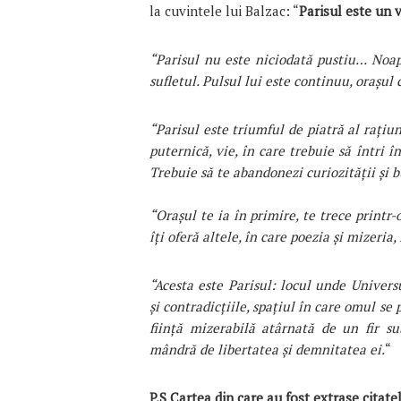
la cuvintele lui Balzac: “
Parisul este un v
“Parisul nu este niciodată pustiu… Noap
sufletul. Pulsul lui este continuu, orașul 
“Parisul este triumful de piatră al rațiun
puternică, vie, în care trebuie să întri î
Trebuie să te abandonezi curiozității și b
“Orașul te ia în primire, te trece printr-
îți oferă altele, în care poezia și mizeria,
“Acesta este Parisul: locul unde Universu
și contradicțiile, spațiul în care omul se
ființă mizerabilă atârnată de un fir sub
mândră de libertatea și demnitatea ei.
“
P.S Cartea din care au fost extrase citatele