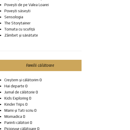
Povești de pe Valea Loarei
Povești săsești
Sensologia
The Storytainer
Tomata cu scufiță
Zâmbet și sănătate
Familii călătoare
Creștem și călătorim
0
Hai departe
0
Jurnal de călătorie
0
Kids Exploring
0
Kinder Trips
0
Mami și Tati scriu
0
Momadica
0
Parinti călători
0
Piciorușe călătoare
0