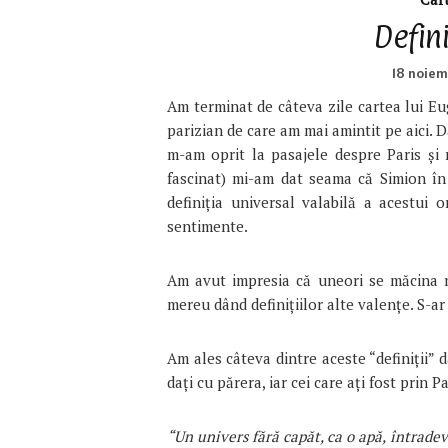
Defini
18 noiem
Am terminat de câteva zile cartea lui E
parizian de care am mai amintit pe aici. 
m-am oprit la pasajele despre Paris și
fascinat) mi-am dat seama că Simion în 
definiția universal valabilă a acestui 
sentimente.
Am avut impresia că uneori se măcina n
mereu dând definițiilor alte valențe. S-ar
Am ales câteva dintre aceste “definiții” 
dați cu părera, iar cei care ați fost prin P
“Un univers fără capăt, ca o apă, întradev