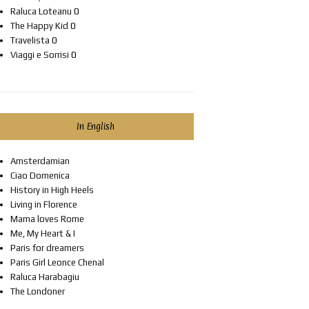
Raluca Loteanu
0
The Happy Kid
0
Travelista
0
Viaggi e Sorrisi
0
In English
Amsterdamian
Ciao Domenica
History in High Heels
Living in Florence
Mama loves Rome
Me, My Heart & I
Paris for dreamers
Paris Girl Leonce Chenal
Raluca Harabagiu
The Londoner