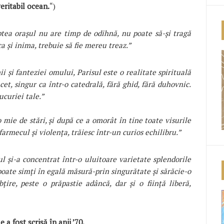
eritabil ocean.
“)
tea orașul nu are timp de odihnă, nu poate să-și tragă
ca și inima, trebuie să fie mereu treaz.”
ii și fanteziei omului, Parisul este o realitate spirituală
ncet, singur ca într-o catedrală, fără ghid, fără duhovnic.
ucuriei tale.”
o mie de stări, și după ce a omorât în tine toate visurile
 farmecul și violența, trăiesc într-un curios echilibru.”
l și-a concentrat într-o uluitoare varietate splendorile
 poate simți în egală măsură-prin singurătate și sărăcie-o
țire, peste o prăpastie adâncă, dar și o ființă liberă,
 a fost scrisă în anii ’70.