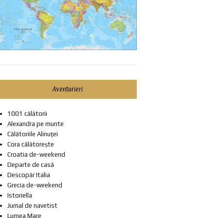
Aventurieri
1001 călătorii
Alexandra pe munte
Călătoriile Alinuței
Cora călătorește
Croatia de-weekend
Departe de casă
Descopăr Italia
Grecia de-weekend
Istoriella
Jurnal de navetist
Lumea Mare