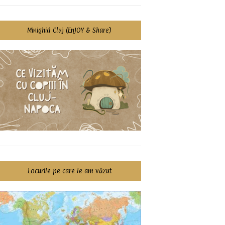
Minighid Cluj (EnJOY & Share)
Locurile pe care le-am văzut