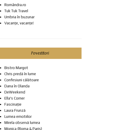
Romândra.ro
Tuk Tuk Travel
Umbria în buzunar
Vacanțe, vacanțe!
Povestitori
Bistro Margot
Chris predă în lume
Confesiuni călătoare
Dana în Olanda
DeWeekend
Ella's Corner
Fascinație
Laura Frunză
Lumea emotiilor
Mirela observă lumea
Monica (Roma & Paris)