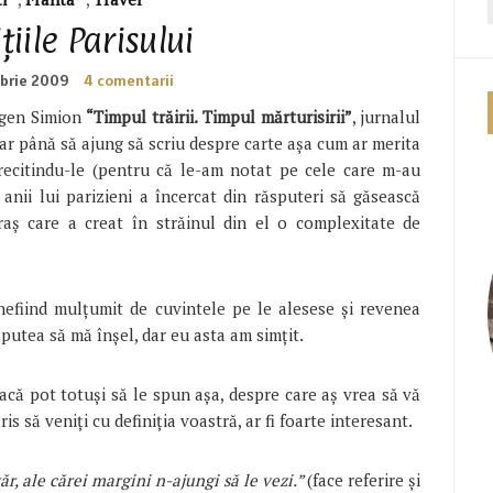
țiile Parisului
brie 2009
4 comentarii
ugen Simion
“Timpul trăirii. Timpul mărturisirii”
, jurnalul
Dar până să ajung să scriu despre carte așa cum ar merita
 recitindu-le (pentru că le-am notat pe cele care m-au
anii lui parizieni a încercat din răsputeri să găsească
oraș care a creat în străinul din el o complexitate de
efiind mulțumit de cuvintele pe le alesese și revenea
 putea să mă înșel, dar eu asta am simțit.
dacă pot totuși să le spun așa, despre care aș vrea să vă
aris să veniți cu definiția voastră, ar fi foarte interesant.
ăr, ale cărei margini n-ajungi să le vezi.”
(face referire și