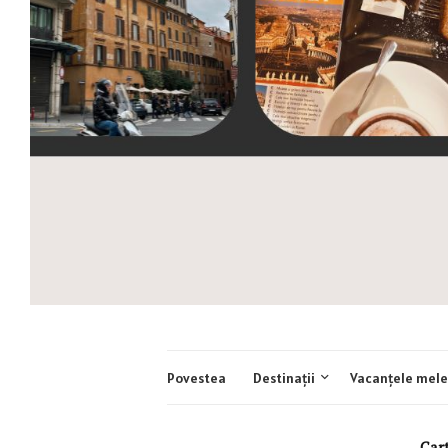
Povestea
Destinații
Vacanțele mele
Cart