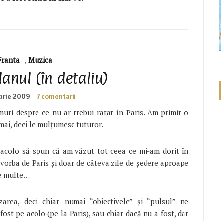
Franta
,
Muzica
lanul (în detaliu)
brie 2009
7 comentarii
uri despre ce nu ar trebui ratat în Paris. Am primit o
mai, deci le mulțumesc tuturor.
 acolo să spun că am văzut tot ceea ce mi-am dorit în
 vorba de Paris și doar de câteva zile de ședere aproape
de multe…
area, deci chiar numai “obiectivele” și “pulsul” ne
 fost pe acolo (pe la Paris), sau chiar dacă nu a fost, dar