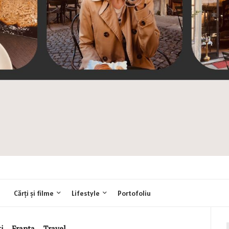
Cărți și filme
Lifestyle
Portofoliu
i
,
Franta
,
Travel