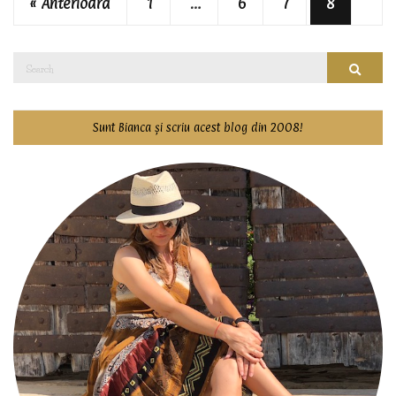
« Anterioară
1
…
6
7
8
Search
Searc
for:
Sunt Bianca și scriu acest blog din 2008!