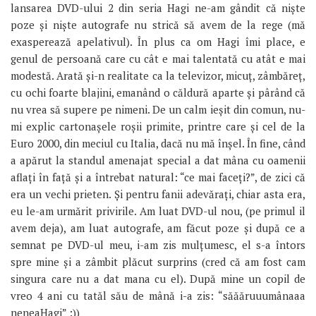
lansarea DVD-ului 2 din seria Hagi ne-am gândit că niște
poze și niște autografe nu strică să avem de la rege (mă
exasperează apelativul). În plus ca om Hagi îmi place, e
genul de persoană care cu cât e mai talentată cu atât e mai
modestă. Arată și-n realitate ca la televizor, micuț, zâmbăreț,
cu ochi foarte blajini, emanând o căldură aparte și pârând că
nu vrea să supere pe nimeni. De un calm ieșit din comun, nu-
mi explic cartonașele roșii primite, printre care și cel de la
Euro 2000, din meciul cu Italia, dacă nu mă înșel. În fine, când
a apărut la standul amenajat special a dat mâna cu oamenii
aflați în față și a întrebat natural: “ce mai faceți?”, de zici că
era un vechi prieten. Și pentru fanii adevărați, chiar asta era,
eu le-am urmărit privirile. Am luat DVD-ul nou, (pe primul il
avem deja), am luat autografe, am făcut poze și după ce a
semnat pe DVD-ul meu, i-am zis mulțumesc, el s-a întors
spre mine și a zâmbit plăcut surprins (cred că am fost cam
singura care nu a dat mana cu el). După mine un copil de
vreo 4 ani cu tatăl său de mână i-a zis: “săăăruuumânaaa
neneaHagi” :))