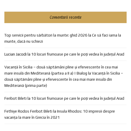
Comentarii recente
Top servicii pentru sărbători la munte: ghid 2026
la
Ce să faci iarna la
munte, dacă nu schiezi
Lucian Jacodi
la
10 locuri frumoase pe care le poți vedea în județul Arad
Vacanță în Sicilia – două săptămâni pline și efervescente în cea mai
mare insulă din Mediterană (partea a II a) | Bialog
la
Vacanță în Sicilia –
două săptămâni pline și efervescente în cea mai mare insulă din
Mediterană (prima parte)
Feribot Bileti
la
10 locuri frumoase pe care le poți vedea în județul Arad
Fethiye Rodos Feribot Bileti
la
Insula Rhodos: 10 impresii despre
vacanța la mare în Grecia în 2021