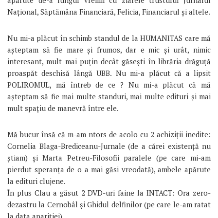
Național, Săptămâna Financiară, Felicia, Financiarul și altele.
Nu mi-a plăcut în schimb standul de la HUMANITAS care mă
așteptam să fie mare și frumos, dar e mic și urât, nimic
interesant, mult mai puțin decât găsești în librăria drăguță
proaspăt deschisă lângă UBB. Nu mi-a plăcut că a lipsit
POLIROMUL, mă întreb de ce ? Nu mi-a plăcut că mă
așteptam să fie mai multe standuri, mai multe edituri și mai
mult spațiu de manevră între ele.
Mă bucur însă că m-am ntors de acolo cu 2 achiziții inedite:
Cornelia Blaga-Brediceanu-Jurnale (de a cărei existență nu
știam) și Marta Petreu-Filosofii paralele (pe care mi-am
pierdut speranța de o a mai găsi vreodată), ambele apărute
la edituri clujene.
În plus Clau a găsut 2 DVD-uri faine la INTACT: Ora zero-
dezastru la Cernobâl și Ghidul delfinilor (pe care le-am ratat
la data apariției).