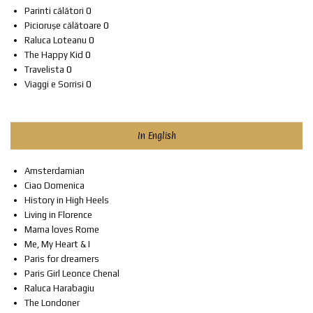
Parinti călători
0
Piciorușe călătoare
0
Raluca Loteanu
0
The Happy Kid
0
Travelista
0
Viaggi e Sorrisi
0
In English
Amsterdamian
Ciao Domenica
History in High Heels
Living in Florence
Mama loves Rome
Me, My Heart & I
Paris for dreamers
Paris Girl Leonce Chenal
Raluca Harabagiu
The Londoner