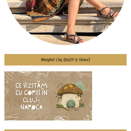
Minighid Cluj (EnJOY & Share)