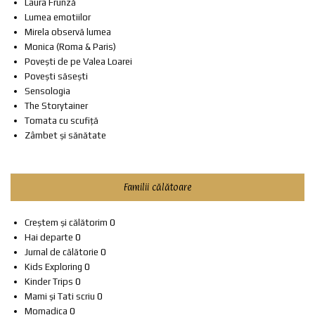
Laura Frunză
Lumea emotiilor
Mirela observă lumea
Monica (Roma & Paris)
Povești de pe Valea Loarei
Povești săsești
Sensologia
The Storytainer
Tomata cu scufiță
Zâmbet și sănătate
Familii călătoare
Creștem și călătorim
0
Hai departe
0
Jurnal de călătorie
0
Kids Exploring
0
Kinder Trips
0
Mami și Tati scriu
0
Momadica
0