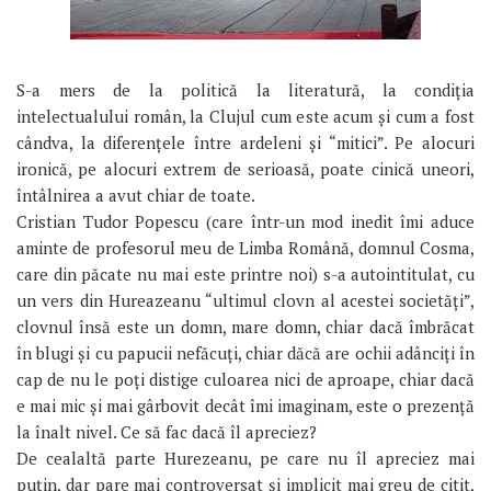
S-a mers de la politică la literatură, la condiția
intelectualului român, la Clujul cum este acum și cum a fost
cândva, la diferențele între ardeleni și “mitici”. Pe alocuri
ironică, pe alocuri extrem de serioasă, poate cinică uneori,
întâlnirea a avut chiar de toate.
Cristian Tudor Popescu (care într-un mod inedit îmi aduce
aminte de profesorul meu de Limba Română, domnul Cosma,
care din păcate nu mai este printre noi) s-a autointitulat, cu
un vers din Hureazeanu “ultimul clovn al acestei societăți”,
clovnul însă este un domn, mare domn, chiar dacă îmbrăcat
în blugi și cu papucii nefăcuți, chiar dăcă are ochii adânciți în
cap de nu le poți distige culoarea nici de aproape, chiar dacă
e mai mic și mai gârbovit decât îmi imaginam, este o prezență
la înalt nivel. Ce să fac dacă îl apreciez?
De cealaltă parte Hurezeanu, pe care nu îl apreciez mai
puțin, dar pare mai controversat și implicit mai greu de citit,