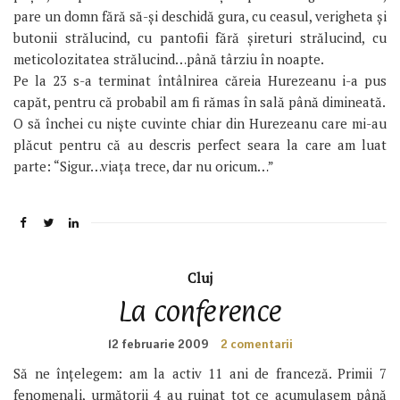
pare un domn fără să-și deschidă gura, cu ceasul, verigheta și
butonii strălucind, cu pantofii fără șireturi strălucind, cu
meticolozitatea strălucind…până târziu în noapte.
Pe la 23 s-a terminat întâlnirea căreia Hurezeanu i-a pus
capăt, pentru că probabil am fi rămas în sală până dimineată.
O să închei cu niște cuvinte chiar din Hurezeanu care mi-au
plăcut pentru că au descris perfect seara la care am luat
parte: “Sigur…viața trece, dar nu oricum…”
Cluj
La conference
12 februarie 2009
2 comentarii
Să ne înțelegem: am la activ 11 ani de franceză. Primii 7
fenomenali, următorii 4 au ruinat tot ce acumulasem până