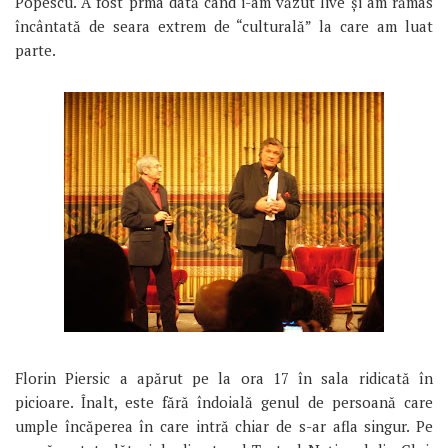
Popescu. A fost prma dată când i-am văzut live și am rămas
încântată de seara extrem de “culturală” la care am luat
parte.
Florin Piersic a apărut pe la ora 17 în sala ridicată în
picioare. Înalt, este fără îndoială genul de persoană care
umple încăperea în care intră chiar de s-ar afla singur. Pe