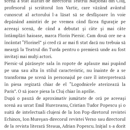
scenă a stat alături de directorul Teatrul Național din Cluj,
profesorul și scriitorul Ion Vartic, care văzând avântul
cunoscut al actorului l-a lăsat să se desfășoare în voie
depănând amintiri de pe vremea când făcea figurație pe
aceeași scenă, de când a debutat și câte și mai câte
întâmplări haioase, marca Florin Piersic. Cam două ore ne-a
încântat “Florinel” și cred că ar mai fi stat dacă nu trebuia să
meargă la Teatrul din Turda pentru o premieră unde au fost
invitați mai mulți actori.
Piersic-ul părăsește sala în ropote de aplauze mai pupând
pe una sau alta în stilul caracteristic, nu înainte de a se
transforma pe scenă în personajul pe care îl interpretează
în piesa regizată chiar de el “Logodnicele aterizează la
Paris”. O să joace piesa la Cluj chiar în aprilie.
După o pauză de aproximativ jumătate de oră pe aceeași
scenă au urcat Emil Hurezeanu, Cristian Tudor Popescu și o
suită de intelectuali clujeni de la Ion Pop-diretorul revistei
Echinox, Ion Mureșan-direcorul revistei Verso sau directorul
de la revista literară Steaua, Adrian Popescu. Inițial s-a dorit