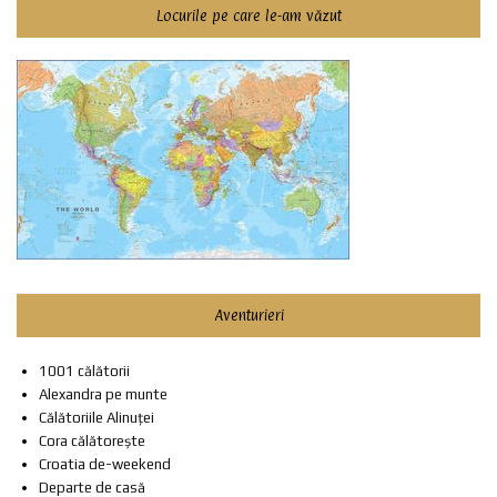
Locurile pe care le-am văzut
Aventurieri
1001 călătorii
Alexandra pe munte
Călătoriile Alinuței
Cora călătorește
Croatia de-weekend
Departe de casă