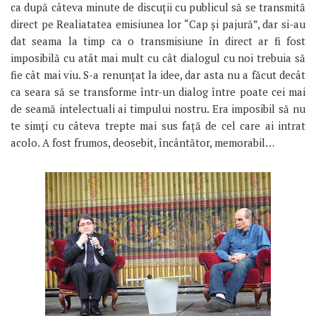
ca după câteva minute de discuții cu publicul să se transmită
direct pe Realiatatea emisiunea lor “Cap și pajură”, dar si-au
dat seama la timp ca o transmisiune în direct ar fi fost
imposibilă cu atât mai mult cu cât dialogul cu noi trebuia să
fie cât mai viu. S-a renunțat la idee, dar asta nu a făcut decât
ca seara să se transforme într-un dialog între poate cei mai
de seamă intelectuali ai timpului nostru. Era imposibil să nu
te simți cu câteva trepte mai sus față de cel care ai intrat
acolo. A fost frumos, deosebit, încântător, memorabil…