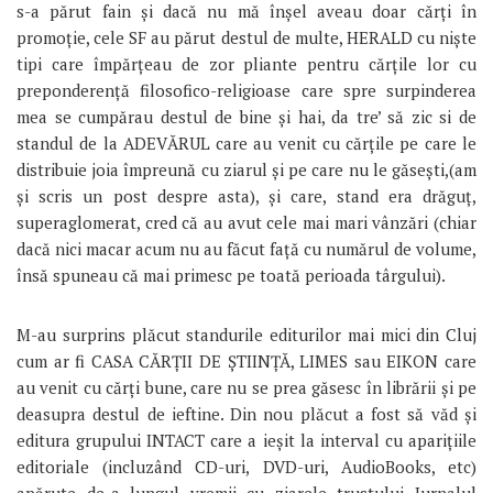
s-a părut fain și dacă nu mă înșel aveau doar cărți în
promoție, cele SF au părut destul de multe, HERALD cu niște
tipi care împărțeau de zor pliante pentru cărțile lor cu
preponderență filosofico-religioase care spre surpinderea
mea se cumpărau destul de bine și hai, da tre’ să zic si de
standul de la ADEVĂRUL care au venit cu cărțile pe care le
distribuie joia împreună cu ziarul și pe care nu le găsești,(am
și scris un post despre asta), și care, stand era drăguț,
superaglomerat, cred că au avut cele mai mari vânzări (chiar
dacă nici macar acum nu au făcut față cu numărul de volume,
însă spuneau că mai primesc pe toată perioada târgului).
M-au surprins plăcut standurile editurilor mai mici din Cluj
cum ar fi CASA CĂRȚII DE ȘTIINȚĂ, LIMES sau EIKON care
au venit cu cărți bune, care nu se prea găsesc în librării și pe
deasupra destul de ieftine. Din nou plăcut a fost să văd și
editura grupului INTACT care a ieșit la interval cu aparițiile
editoriale (incluzând CD-uri, DVD-uri, AudioBooks, etc)
apărute de-a lungul vremii cu ziarele trustului Jurnalul