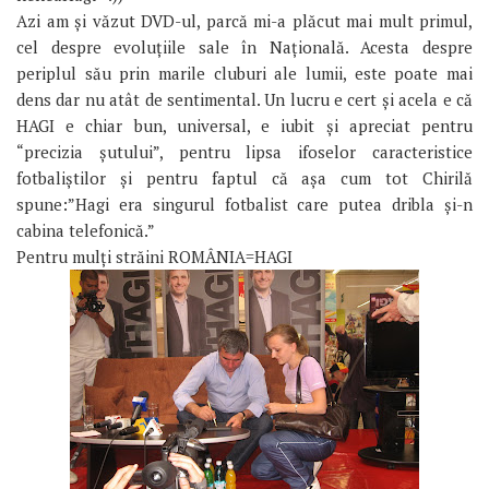
Azi am și văzut DVD-ul, parcă mi-a plăcut mai mult primul,
cel despre evoluțiile sale în Națională. Acesta despre
periplul său prin marile cluburi ale lumii, este poate mai
dens dar nu atât de sentimental. Un lucru e cert și acela e că
HAGI e chiar bun, universal, e iubit și apreciat pentru
“precizia șutului”, pentru lipsa ifoselor caracteristice
fotbaliștilor și pentru faptul că așa cum tot Chirilă
spune:”Hagi era singurul fotbalist care putea dribla și-n
cabina telefonică.”
Pentru mulți străini ROMÂNIA=HAGI