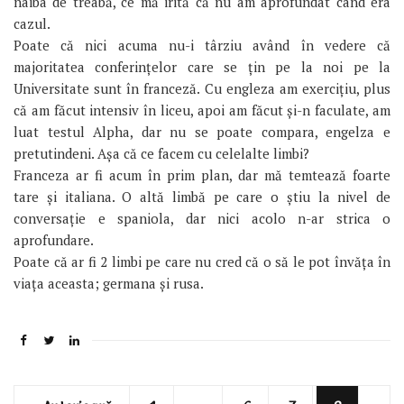
naiba de treabă, ce mă irită că nu am aprofundat când era
cazul.
Poate că nici acuma nu-i târziu având în vedere că
majoritatea conferințelor care se țin pe la noi pe la
Universitate sunt în franceză. Cu engleza am exercițiu, plus
că am făcut intensiv în liceu, apoi am făcut și-n faculate, am
luat testul Alpha, dar nu se poate compara, engelza e
pretutindeni. Așa că ce facem cu celelalte limbi?
Franceza ar fi acum în prim plan, dar mă temtează foarte
tare și italiana. O altă limbă pe care o știu la nivel de
conversație e spaniola, dar nici acolo n-ar strica o
aprofundare.
Poate că ar fi 2 limbi pe care nu cred că o să le pot învăța în
viața aceasta; germana și rusa.