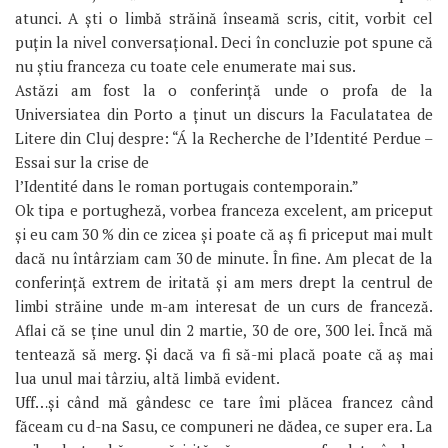
atunci. A ști o limbă străină înseamă scris, citit, vorbit cel
puțin la nivel conversațional. Deci în concluzie pot spune că
nu știu franceza cu toate cele enumerate mai sus.
Astăzi am fost la o conferință unde o profa de la
Universiatea din Porto a ținut un discurs la Faculatatea de
Litere din Cluj despre: “Á la Recherche de l’Identité Perdue –
Essai sur la crise de
l’Identité dans le roman portugais contemporain.”
Ok tipa e portugheză, vorbea franceza excelent, am priceput
și eu cam 30 % din ce zicea și poate că aș fi priceput mai mult
dacă nu întârziam cam 30 de minute. În fine. Am plecat de la
conferință extrem de iritată și am mers drept la centrul de
limbi străine unde m-am interesat de un curs de franceză.
Aflai că se ține unul din 2 martie, 30 de ore, 300 lei. Încă mă
tentează să merg. Și dacă va fi să-mi placă poate că aș mai
lua unul mai târziu, altă limbă evident.
Uff…și când mă gândesc ce tare îmi plăcea francez când
făceam cu d-na Sasu, ce compuneri ne dădea, ce super era. La