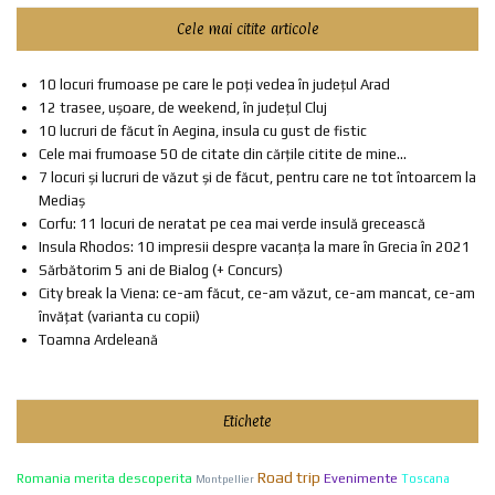
Cele mai citite articole
10 locuri frumoase pe care le poți vedea în județul Arad
12 trasee, ușoare, de weekend, în județul Cluj
10 lucruri de făcut în Aegina, insula cu gust de fistic
Cele mai frumoase 50 de citate din cărțile citite de mine...
7 locuri și lucruri de văzut și de făcut, pentru care ne tot întoarcem la
Mediaș
Corfu: 11 locuri de neratat pe cea mai verde insulă grecească
Insula Rhodos: 10 impresii despre vacanța la mare în Grecia în 2021
Sărbătorim 5 ani de Bialog (+ Concurs)
City break la Viena: ce-am făcut, ce-am văzut, ce-am mancat, ce-am
învățat (varianta cu copii)
Toamna Ardeleană
Etichete
Road trip
Evenimente
Romania merita descoperita
Toscana
Montpellier