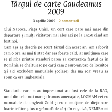
Târgul de carte Gaudeamus
2009
3 aprilie 2009
2 comentarii
Cluj Napoca, Piața Unirii, un cort care pare mai mare din
depărtare și mulți vizitatori mai ales azi pe la 14:30 când am
fost noi.
Cam așa aș descrie pe scurt târgul din acest an. Am zăbovit
cam o oră, aș mai fi stat dar era foarte cald, iar mulțimea care
se plimba printre standuri părea să contrazică faptul că în
România se cheltuiesc pe cărți cam 2 euro/an/cap de locuitor
(și aici excludem manualele școlare), dar mă rog, vreau să
spun că era înghesuială.
Standurile care m-au impresionat au fost cele de la RAO,
unul din cele mai mari și frumos amenajate, LOGMAN cei cu
manualele de engleză Gold și cu o mulțime de dicționare
foarte ieftine plus o grămadă de cărți în engelză, NEMIRA mi