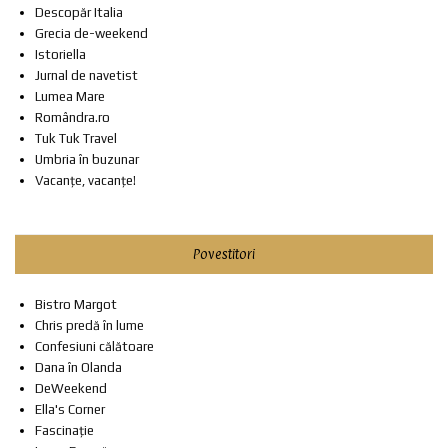
Descopăr Italia
Grecia de-weekend
Istoriella
Jurnal de navetist
Lumea Mare
Romândra.ro
Tuk Tuk Travel
Umbria în buzunar
Vacanțe, vacanțe!
Povestitori
Bistro Margot
Chris predă în lume
Confesiuni călătoare
Dana în Olanda
DeWeekend
Ella's Corner
Fascinație