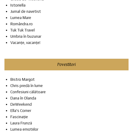
Istoriella
Jurnal de navetist
Lumea Mare
Romândra.ro
Tuk Tuk Travel
Umbria în buzunar
Vacanțe, vacanțe!
Povestitori
Bistro Margot
Chris predă în lume
Confesiuni călătoare
Dana în Olanda
DeWeekend
Ella's Corner
Fascinație
Laura Frunză
Lumea emotiilor