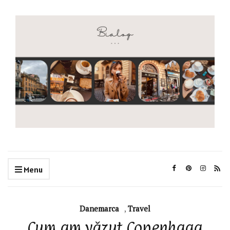
Menu
Danemarca
,
Travel
Cum am văzut Copenhaga