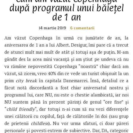
după programul unui băiețel
de 1 an
14 martie 2019
6 comentarii
Am văzut Copenhaga în urmă cu jumătate de an, la
aniversarea de 1 an a lui Albert. Desigur, îmi pare că a trecut
de atunci mult mai mult de atât și totuși așa de puțin. M-am
gândit des la acea mini vacanță și am știut pe undeva că nu
va rămâne nepovestită Copenhaga “noastră” chiar dacă am
văzut, să zicem, vreo 40% din ce vede un turist obișnuit la un
prim
city break
în capitala Danemarcei. Însă, detaliul ce a
făcut notă discordantă a fost chiar aniversatul nostru și
programul lui, care NU, nu este o chestie alambicată, iar noi
NU suntem până în prezent părinți de genul “ore fixe” și
“
child friendly
“, dar totuși n-ai cum să nu vezi diferențele
unei călătorii cu copilul, față de călătoriile în doi (sau grup
de prietenii
childless
). Nu vor urma sfaturi, ci doar păreri
personale și povesti extrem de subiective. Dar, DA, categoric