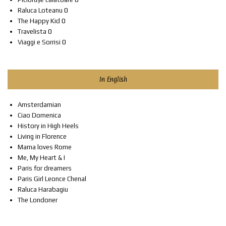
Raluca Loteanu
0
The Happy Kid
0
Travelista
0
Viaggi e Sorrisi
0
In English
Amsterdamian
Ciao Domenica
History in High Heels
Living in Florence
Mama loves Rome
Me, My Heart & I
Paris for dreamers
Paris Girl Leonce Chenal
Raluca Harabagiu
The Londoner