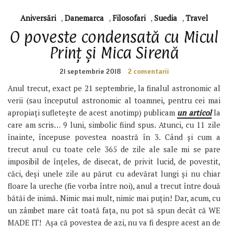
Aniversări
,
Danemarca
,
Filosofari
,
Suedia
,
Travel
O poveste condensată cu Micul
Prinț și Mica Sirenă
21 septembrie 2018
2 comentarii
Anul trecut, exact pe 21 septembrie, la finalul astronomic al
verii (sau începutul astronomic al toamnei, pentru cei mai
apropiați sufletește de acest anotimp) publicam
un articol
la
care am scris… 9 luni, simbolic fiind spus. Atunci, cu 11 zile
înainte, începuse povestea noastră în 3. Când și cum a
trecut anul cu toate cele 365 de zile ale sale mi se pare
imposibil de înțeles, de disecat, de privit lucid, de povestit,
căci, deși unele zile au părut cu adevărat lungi și nu chiar
floare la ureche (fie vorba între noi), anul a trecut între două
bătăi de inimă. Nimic mai mult, nimic mai puțin! Dar, acum, cu
un zâmbet mare cât toată fața, nu pot să spun decât că WE
MADE IT! Așa că povestea de azi, nu va fi despre acest an de