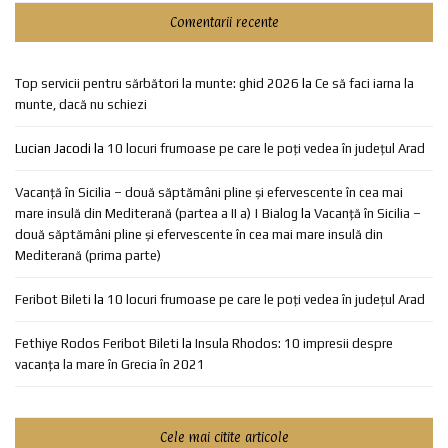
Comentarii recente
Top servicii pentru sărbători la munte: ghid 2026
la
Ce să faci iarna la
munte, dacă nu schiezi
Lucian Jacodi
la
10 locuri frumoase pe care le poți vedea în județul Arad
Vacanță în Sicilia – două săptămâni pline și efervescente în cea mai
mare insulă din Mediterană (partea a II a) | Bialog
la
Vacanță în Sicilia –
două săptămâni pline și efervescente în cea mai mare insulă din
Mediterană (prima parte)
Feribot Bileti
la
10 locuri frumoase pe care le poți vedea în județul Arad
Fethiye Rodos Feribot Bileti
la
Insula Rhodos: 10 impresii despre
vacanța la mare în Grecia în 2021
Cele mai citite articole