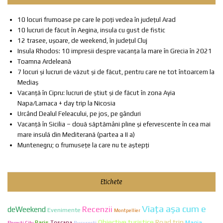
10 locuri frumoase pe care le poți vedea în județul Arad
10 lucruri de făcut în Aegina, insula cu gust de fistic
12 trasee, ușoare, de weekend, în județul Cluj
Insula Rhodos: 10 impresii despre vacanța la mare în Grecia în 2021
Toamna Ardeleană
7 locuri și lucruri de văzut și de făcut, pentru care ne tot întoarcem la
Mediaș
Vacanță în Cipru: lucruri de știut și de făcut în zona Ayia
Napa/Larnaca + day trip la Nicosia
Urcând Dealul Feleacului, pe jos, pe gânduri
Vacanță în Sicilia – două săptămâni pline și efervescente în cea mai
mare insulă din Mediterană (partea a II a)
Muntenegru; o frumusețe la care nu te aștepți
Etichete
Viaţa aşa cum e
Recenzii
deWeekend
Evenimente
Montpellier
Obiective turistice
Road trip
Paris
Toscana
Bucureşti
Magia
Florești City