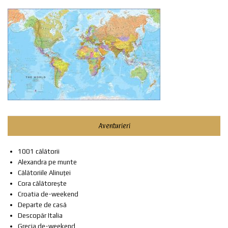
Aventurieri
1001 călătorii
Alexandra pe munte
Călătoriile Alinuței
Cora călătorește
Croatia de-weekend
Departe de casă
Descopăr Italia
Grecia de-weekend