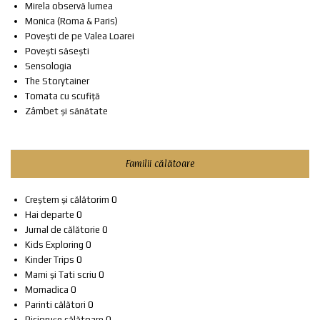
Mirela observă lumea
Monica (Roma & Paris)
Povești de pe Valea Loarei
Povești săsești
Sensologia
The Storytainer
Tomata cu scufiță
Zâmbet și sănătate
Familii călătoare
Creștem și călătorim
0
Hai departe
0
Jurnal de călătorie
0
Kids Exploring
0
Kinder Trips
0
Mami și Tati scriu
0
Momadica
0
Parinti călători
0
Piciorușe călătoare
0