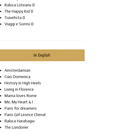
Raluca Loteanu
0
The Happy Kid
0
Travelista
0
Viaggi e Sorrisi
0
In English
Amsterdamian
Ciao Domenica
History in High Heels
Living in Florence
Mama loves Rome
Me, My Heart & I
Paris for dreamers
Paris Girl Leonce Chenal
Raluca Harabagiu
The Londoner