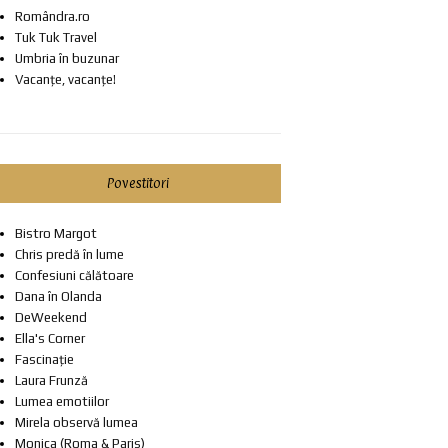
Romândra.ro
Tuk Tuk Travel
Umbria în buzunar
Vacanțe, vacanțe!
Povestitori
Bistro Margot
Chris predă în lume
Confesiuni călătoare
Dana în Olanda
DeWeekend
Ella's Corner
Fascinație
Laura Frunză
Lumea emotiilor
Mirela observă lumea
Monica (Roma & Paris)