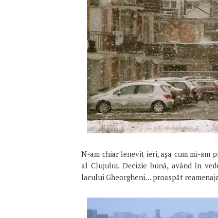
N-am chiar lenevit ieri, așa cum mi-am p
al Clujului. Decizie bună, având în v
lacului Gheorgheni… proaspăt reamenajat