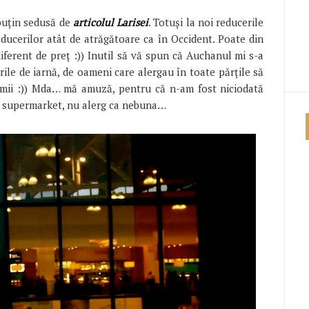
puțin sedusă de
articolul Larisei
. Totuși la noi reducerile
ducerilor atât de atrăgătoare ca în Occident. Poate din
ferent de preț :)) Inutil să vă spun că Auchanul mi s-a
orile de iarnă, de oameni care alergau în toate părțile să
umii :)) Mda… mă amuză, pentru că n-am fost niciodată
n supermarket, nu alerg ca nebuna…