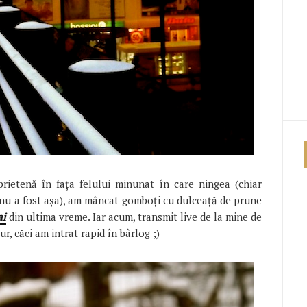
ietenă în fața felului minunat în care ningea (chiar
 nu a fost așa), am mâncat gomboți cu dulceață de prune
ai
din ultima vreme. Iar acum, transmit live de la mine de
r, căci am intrat rapid în bârlog ;)