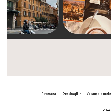
Povestea
Destinații
Vacanțele mele
Cluj