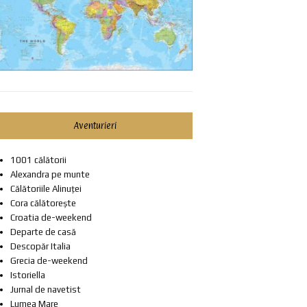
Aventurieri
1001 călătorii
Alexandra pe munte
Călătoriile Alinuței
Cora călătorește
Croatia de-weekend
Departe de casă
Descopăr Italia
Grecia de-weekend
Istoriella
Jurnal de navetist
Lumea Mare