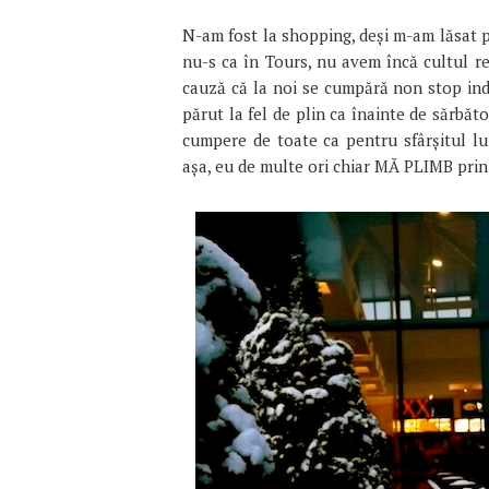
N-am fost la shopping, deși m-am lăsat 
nu-s ca în Tours, nu avem încă cultul re
cauză că la noi se cumpără non stop indi
părut la fel de plin ca înainte de sărbăt
cumpere de toate ca pentru sfârșitul l
așa, eu de multe ori chiar MĂ PLIMB pri