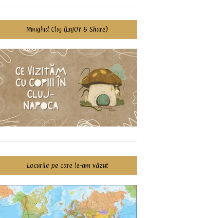
Minighid Cluj (EnJOY & Share)
Locurile pe care le-am văzut