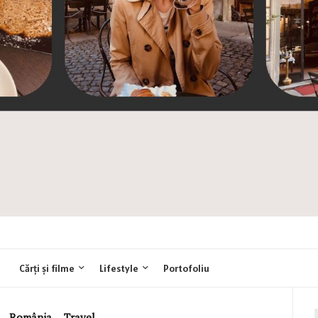
Cărți și filme
Lifestyle
Portofoliu
,
România
,
Travel