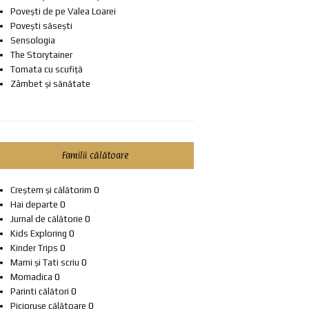
Povești de pe Valea Loarei
Povești săsești
Sensologia
The Storytainer
Tomata cu scufiță
Zâmbet și sănătate
Familii călătoare
Creștem și călătorim
0
Hai departe
0
Jurnal de călătorie
0
Kids Exploring
0
Kinder Trips
0
Mami și Tati scriu
0
Momadica
0
Parinti călători
0
Piciorușe călătoare
0