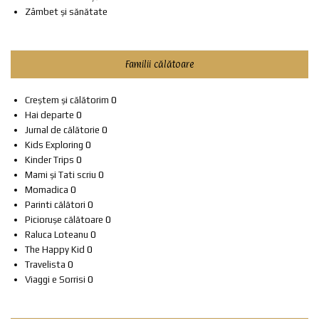
Zâmbet și sănătate
Familii călătoare
Creștem și călătorim
0
Hai departe
0
Jurnal de călătorie
0
Kids Exploring
0
Kinder Trips
0
Mami și Tati scriu
0
Momadica
0
Parinti călători
0
Piciorușe călătoare
0
Raluca Loteanu
0
The Happy Kid
0
Travelista
0
Viaggi e Sorrisi
0