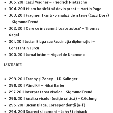
305. 2011 Cazul Wagner – Friedrich Nietzsche
304. 2011 M-am hotărât să devin prost – Martin Page
303. 2011 Fragment dintr-o analiză de isterie (Cazul Dora)
– Sigmund Freud
302. 2011 Oare ce înseamnă toate astea? – Thomas
Nagel
301. 2011 Lucian Blaga sau Fascinația diplomației –
Constantin Turcu
300. 2011 Jurnal intim – Miguel de Unamuno
IANUARIE
299. 2011 Franny și Zooey – I.D. Salinger
298. 2011 Vând KM – Mihai Barbu
297. 2011 Interpretarea viselor – Sigmund Freud
296. 2011 Analiza viselor (ediție critică) – C.G. Jung
295. 2011 Lucian Blaga, Corespondență (a-f)
294. 2011 Șoareci și oameni – John Steinback