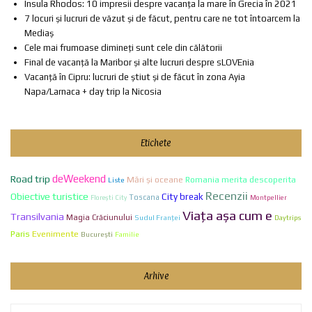
Insula Rhodos: 10 impresii despre vacanța la mare în Grecia în 2021
7 locuri și lucruri de văzut și de făcut, pentru care ne tot întoarcem la
Mediaș
Cele mai frumoase dimineți sunt cele din călătorii
Final de vacanță la Maribor și alte lucruri despre sLOVEnia
Vacanță în Cipru: lucruri de știut și de făcut în zona Ayia
Napa/Larnaca + day trip la Nicosia
Etichete
deWeekend
Road trip
Mări și oceane
Romania merita descoperita
Liste
Recenzii
Obiective turistice
City break
Toscana
Florești City
Montpellier
Viaţa aşa cum e
Transilvania
Magia Crăciunului
Sudul Franței
Daytrips
Paris
Evenimente
Bucureşti
Familie
Arhive
Arhive