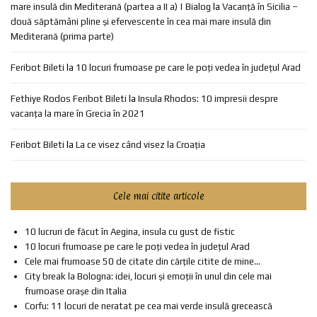
mare insulă din Mediterană (partea a II a) | Bialog
la
Vacanță în Sicilia –
două săptămâni pline și efervescente în cea mai mare insulă din
Mediterană (prima parte)
Feribot Bileti
la
10 locuri frumoase pe care le poți vedea în județul Arad
Fethiye Rodos Feribot Bileti
la
Insula Rhodos: 10 impresii despre
vacanța la mare în Grecia în 2021
Feribot Bileti
la
La ce visez când visez la Croația
Cele mai citite articole
10 lucruri de făcut în Aegina, insula cu gust de fistic
10 locuri frumoase pe care le poți vedea în județul Arad
Cele mai frumoase 50 de citate din cărțile citite de mine...
City break la Bologna: idei, locuri și emoții în unul din cele mai
frumoase orașe din Italia
Corfu: 11 locuri de neratat pe cea mai verde insulă grecească