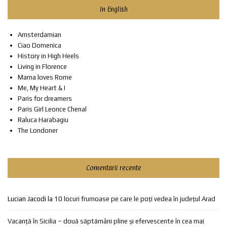
In English
Amsterdamian
Ciao Domenica
History in High Heels
Living in Florence
Mama loves Rome
Me, My Heart & I
Paris for dreamers
Paris Girl Leonce Chenal
Raluca Harabagiu
The Londoner
Comentarii recente
Lucian Jacodi
la
10 locuri frumoase pe care le poți vedea în județul Arad
Vacanță în Sicilia – două săptămâni pline și efervescente în cea mai