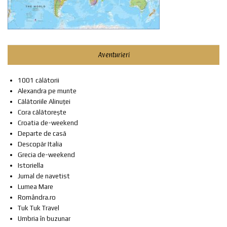
Aventurieri
1001 călătorii
Alexandra pe munte
Călătoriile Alinuței
Cora călătorește
Croatia de-weekend
Departe de casă
Descopăr Italia
Grecia de-weekend
Istoriella
Jurnal de navetist
Lumea Mare
Romândra.ro
Tuk Tuk Travel
Umbria în buzunar