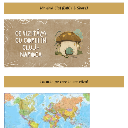
Minighid Cluj (EnJOY & Share)
Locurile pe care le-am văzut