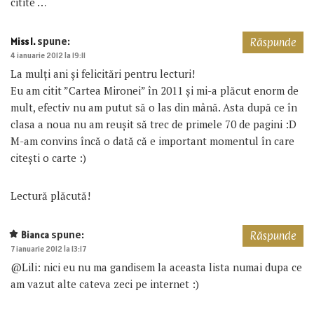
citite …
spune:
Miss I.
Răspunde
4 ianuarie 2012 la 19:11
La mulți ani și felicitări pentru lecturi!
Eu am citit ”Cartea Mironei” în 2011 și mi-a plăcut enorm de
mult, efectiv nu am putut să o las din mână. Asta după ce în
clasa a noua nu am reușit să trec de primele 70 de pagini :D
M-am convins încă o dată că e important momentul în care
citești o carte :)
Lectură plăcută!
spune:
Bianca
Răspunde
7 ianuarie 2012 la 13:17
@Lili: nici eu nu ma gandisem la aceasta lista numai dupa ce
am vazut alte cateva zeci pe internet :)