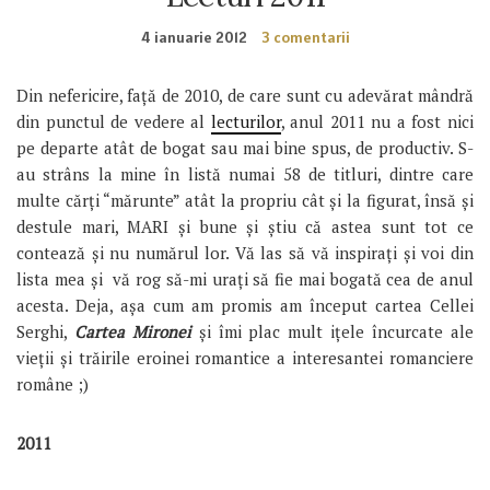
4 ianuarie 2012
3 comentarii
Din nefericire, față de 2010, de care sunt cu adevărat mândră
din punctul de vedere al
lecturilor
, anul 2011 nu a fost nici
pe departe atât de bogat sau mai bine spus, de productiv. S-
au strâns la mine în listă numai 58 de titluri, dintre care
multe cărți “mărunte” atât la propriu cât și la figurat, însă și
destule mari, MARI și bune și știu că astea sunt tot ce
contează și nu numărul lor. Vă las să vă inspirați și voi din
lista mea și vă rog să-mi urați să fie mai bogată cea de anul
acesta. Deja, așa cum am promis am început cartea Cellei
Serghi,
Cartea Mironei
și îmi plac mult ițele încurcate ale
vieții și trăirile eroinei romantice a interesantei romanciere
române ;)
2011