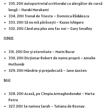
335. 2011 Autoportretul scriitorului ca alergător de cursă
lungă – Haruki Murakami
334. 2011 Trenul de Trieste – Domnica Rădulescu
333. 2011 Să nu mă părăsești – Kazuo Ishiguro
332. 2011 Când unu plus unu fac noi – Gary Smalley
IUNIE
331. 2011 Dor și eternitate – Marin Bucur
330. 2011 Dicționar Robert de nume proprii – Amelie
Nothomb
329. 2011 Mândrie și prejudecată – Jane Austen
MAI
328. 2011 Acasă, pe Cîmpia Armaghedonului – Marta
Petru
327. 2011 Se numea Sarah – Tatiana de Rosnay