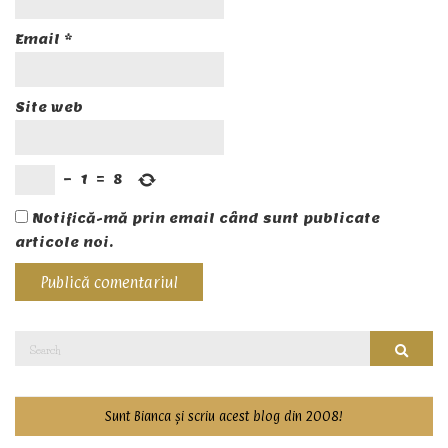
Email
*
Site web
−
1
=
8
Notifică-mă prin email când sunt publicate
articole noi.
Search
Searc
for:
Sunt Bianca și scriu acest blog din 2008!