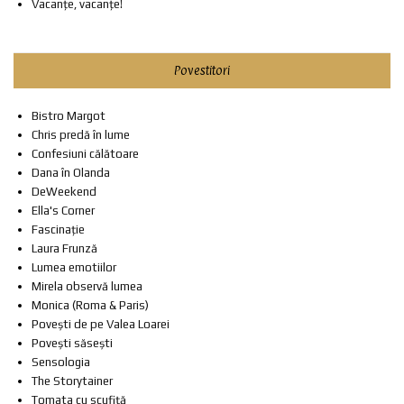
Vacanțe, vacanțe!
Povestitori
Bistro Margot
Chris predă în lume
Confesiuni călătoare
Dana în Olanda
DeWeekend
Ella's Corner
Fascinație
Laura Frunză
Lumea emotiilor
Mirela observă lumea
Monica (Roma & Paris)
Povești de pe Valea Loarei
Povești săsești
Sensologia
The Storytainer
Tomata cu scufiță