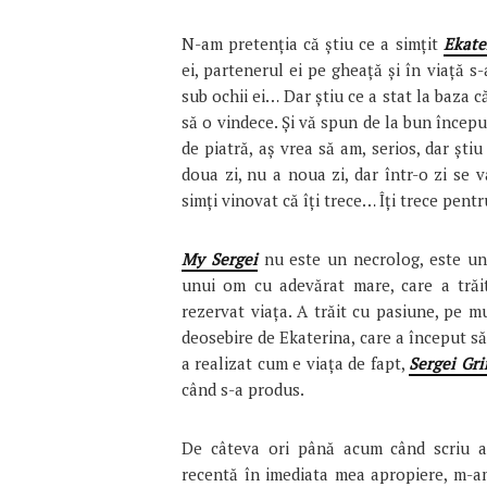
N-am pretenția că știu ce a simțit
Ekate
ei, partenerul ei pe gheață și în viață s
sub ochii ei… Dar știu ce a stat la baza că
să o vindece. Și vă spun de la bun începu
de piatră, aș vrea să am, serios, dar ști
doua zi, nu a noua zi, dar într-o zi se 
simți vinovat că îți trece… Îți trece pentr
My Sergei
nu este un necrolog, este un
unui om cu adevărat mare, care a trăit
rezervat viața. A trăit cu pasiune, pe mu
deosebire de Ekaterina, care a început s
a realizat cum e viața de fapt,
Sergei Gr
când s-a produs.
De câteva ori până acum când scriu ac
recentă în imediata mea apropiere, m-a