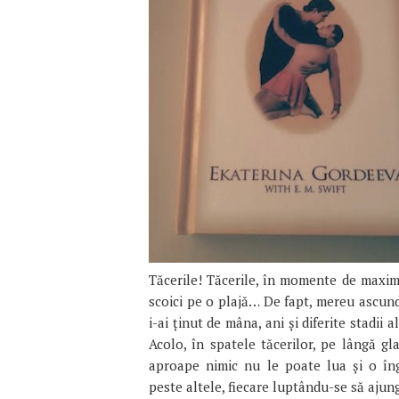
Tăcerile! Tăcerile, în momente de maximă
scoici pe o plajă… De fapt, mereu ascund 
i-ai ținut de mâna, ani și diferite stadii a
Acolo, în spatele tăcerilor, pe lângă gl
aproape nimic nu le poate lua și o îng
peste altele, fiecare luptându-se să ajung