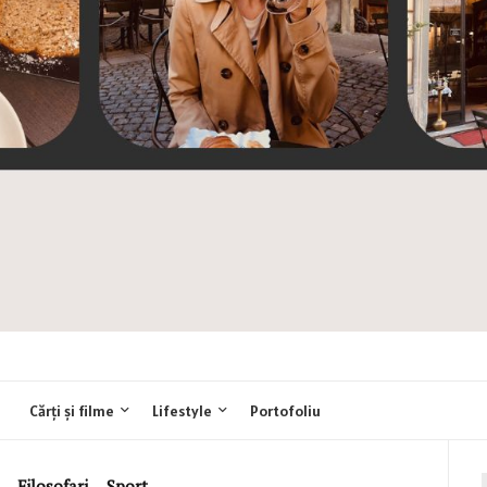
Cărți și filme
Lifestyle
Portofoliu
,
Filosofari
,
Sport