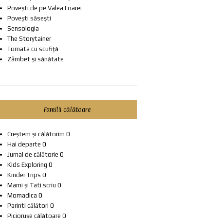
Povești de pe Valea Loarei
Povești săsești
Sensologia
The Storytainer
Tomata cu scufiță
Zâmbet și sănătate
Familii călătoare
Creștem și călătorim
0
Hai departe
0
Jurnal de călătorie
0
Kids Exploring
0
Kinder Trips
0
Mami și Tati scriu
0
Momadica
0
Parinti călători
0
Piciorușe călătoare
0