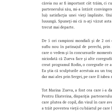
căreia nu ar fi important cât trăim, ci c
partenerului său, mi-a întărit conving
lui) satisfacția unei vieți împlinite. Un
luuungă. Spuneți-mi că n-ați văzut asta 
trecut mai departe.
De 5 ori campioni mondiali și de 2 ori
suflu nou în patinajul de perechi, prin
care o vedem și în concursurile momentulu
niciodată că Zueva face și alte coregrafi
creat programul Rodin, o coregrafie ce a
Ea știa că sculpturile acestuia au un tra
dar mai ales prin Sergei, pe care îl iubea
Tot Marina Zueva, a fost cea care i-a da
Pentru Ekaterina, dispariția partenerului
care plutea de copil, din visul în care av
a trăit povestea vieții cu băiatul pe care