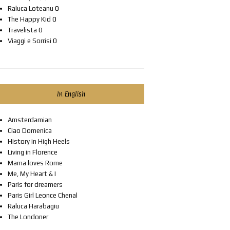
Raluca Loteanu
0
The Happy Kid
0
Travelista
0
Viaggi e Sorrisi
0
In English
Amsterdamian
Ciao Domenica
History in High Heels
Living in Florence
Mama loves Rome
Me, My Heart & I
Paris for dreamers
Paris Girl Leonce Chenal
Raluca Harabagiu
The Londoner