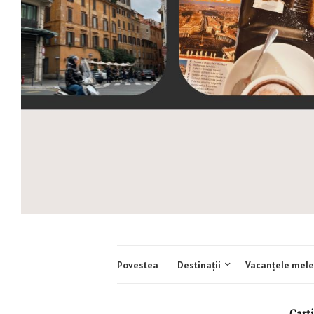
Povestea
Destinații
Vacanțele mele
Carti