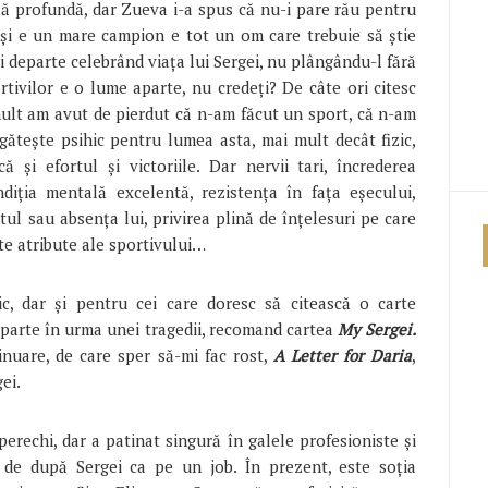
ilă profundă, dar Zueva i-a spus că nu-i pare rău pentru
 deși e un mare campion e tot un om care trebuie să știe
i departe celebrând viața lui Sergei, nu plângându-l fără
tivilor e o lume aparte, nu credeți? De câte ori citesc
ult am avut de pierdut că n-am făcut un sport, că n-am
gătește psihic pentru lumea asta, mai mult decât fizic,
ă și efortul și victoriile. Dar nervii tari, încrederea
diția mentală excelentă, rezistența în fața eșecului,
tul sau absența lui, privirea plină de înțelesuri pe care
ate atribute ale sportivului…
tic, dar și pentru cei care doresc să citească o carte
eparte în urma unei tragedii, recomand cartea
My Sergei.
inuare, de care sper să-mi fac rost,
A Letter for Daria
,
gei.
erechi, dar a patinat singură în galele profesioniste și
 de după Sergei ca pe un job. În prezent, este soția