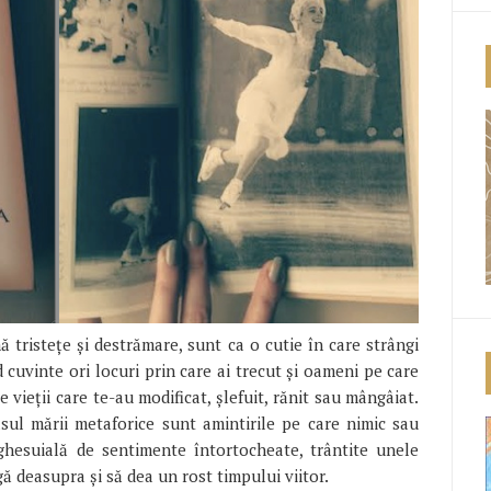
 tristețe și destrămare, sunt ca o cutie în care strângi
cuvinte ori locuri prin care ai trecut și oameni pe care
le vieții care te-au modificat, șlefuit, rănit sau mângâiat.
asul mării metaforice sunt amintirile pe care nimic sau
hesuială de sentimente întortocheate, trântite unele
ă deasupra și să dea un rost timpului viitor.