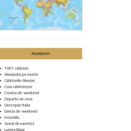
Aventurieri
1001 călătorii
Alexandra pe munte
Călătoriile Alinuței
Cora călătorește
Croatia de-weekend
Departe de casă
Descopăr Italia
Grecia de-weekend
Istoriella
Jurnal de navetist
Lumea Mare