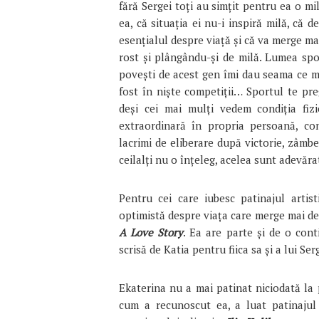
fără Sergei toți au simțit pentru ea o m
ea, că situația ei nu-i inspiră milă, că
esențialul despre viață și că va merge ma
rost și plângându-și de milă. Lumea spor
povești de acest gen îmi dau seama ce m
fost în niște competiții… Sportul te pre
deși cei mai mulți vedem condiția fizic
extraordinară în propria persoană, con
lacrimi de eliberare după victorie, zâmbe
ceilalți nu o înțeleg, acelea sunt adevăr
Pentru cei care iubesc patinajul artis
optimistă despre viața care merge mai d
A Love Story
. Ea are parte și de o cont
scrisă de Katia pentru fiica sa și a lui Ser
Ekaterina nu a mai patinat niciodată la p
cum a recunoscut ea, a luat patinajul