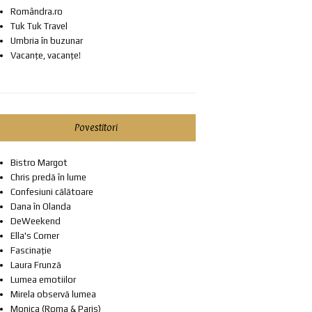
Romândra.ro
Tuk Tuk Travel
Umbria în buzunar
Vacanțe, vacanțe!
Povestitori
Bistro Margot
Chris predă în lume
Confesiuni călătoare
Dana în Olanda
DeWeekend
Ella's Corner
Fascinație
Laura Frunză
Lumea emotiilor
Mirela observă lumea
Monica (Roma & Paris)