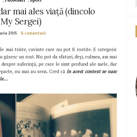
dar mai ales viață (dincolo
 My Sergei)
arie 2015
6 comentarii
e mai triste, cuvinte care nu pot fi rostite. E categoric
nu găsesc un rost. Nu pot da sfaturi, deși, culmea, am mai
i despre suferință, pe care le simt profund ale mele, dar
eparte, nu mai au sens. Cred că
în acest context se nasc
ile…