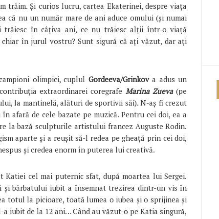
um trăim. Și curios lucru, cartea Ekaterinei, despre viața
erea că nu un număr mare de ani aduce omului (și numai
ii trăiesc în câțiva ani, ce nu trăiesc alții într-o viață
chiar în jurul vostru? Sunt sigură că ați văzut, dar ați
 campioni olimpici, cuplul
Gordeeva/Grinkov
a adus un
 contribuția extraordinarei coregrafe
Marina Zueva
(pe
i, la mantinelă, alături de sportivii săi). N-aș fi crezut
i în afară de cele bazate pe muzică. Pentru cei doi, ea a
re la bază sculpturile artistului francez Auguste Rodin.
gism aparte și a reușit să-l redea pe gheață prin cei doi,
 nespus și credea enorm în puterea lui creativă.
t Katiei cel mai puternic sfat, după moartea lui Sergei.
 și bărbatului iubit a însemnat trezirea dintr-un vis în
ea totul la picioare, toată lumea o iubea și o sprijinea și
 l-a iubit de la 12 ani… Când au văzut-o pe Katia singură,