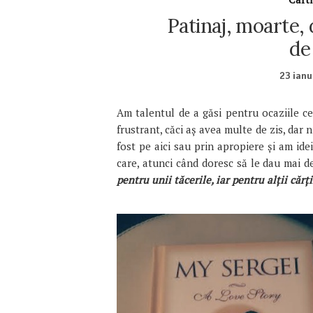
Patinaj, moarte, 
de
23 ianu
Am talentul de a găsi pentru ocaziile cel
frustrant, căci aș avea multe de zis, dar 
fost pe aici sau prin apropiere și am ide
care, atunci când doresc să le dau mai d
pentru unii tăcerile, iar pentru alții cărț