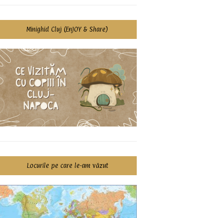
Minighid Cluj (EnJOY & Share)
Locurile pe care le-am văzut