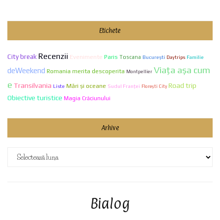
Etichete
Recenzii
City break
Evenimente
Paris
Toscana
Bucureşti
Familie
Daytrips
Viaţa aşa cum
deWeekend
Romania merita descoperita
Montpellier
e
Transilvania
Road trip
Mări și oceane
Liste
Sudul Franței
Florești City
Obiective turistice
Magia Crăciunului
Arhive
Arhive
Bialog