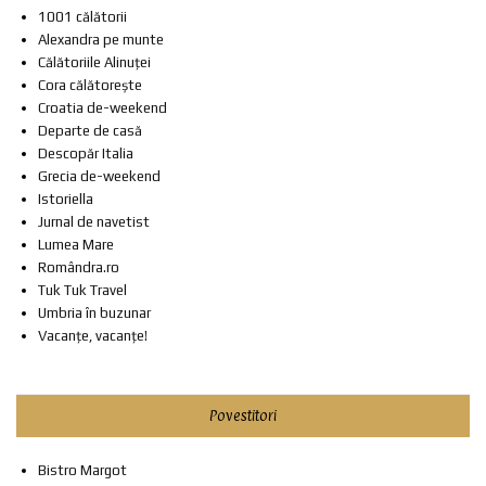
1001 călătorii
Alexandra pe munte
Călătoriile Alinuței
Cora călătorește
Croatia de-weekend
Departe de casă
Descopăr Italia
Grecia de-weekend
Istoriella
Jurnal de navetist
Lumea Mare
Romândra.ro
Tuk Tuk Travel
Umbria în buzunar
Vacanțe, vacanțe!
Povestitori
Bistro Margot