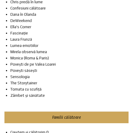
Chris predă în lume
Confesiuni călătoare
Dana în Olanda
DeWeekend
Ella's Corner
Fascinație
Laura Frunză
Lumea emotiilor
Mirela observă lumea
Monica (Roma & Paris)
Povești de pe Valea Loarei
Povești săsești
Sensologia
The Storytainer
Tomata cu scufiță
Zâmbet și sănătate
Familii călătoare
Creștem și călătorim
0