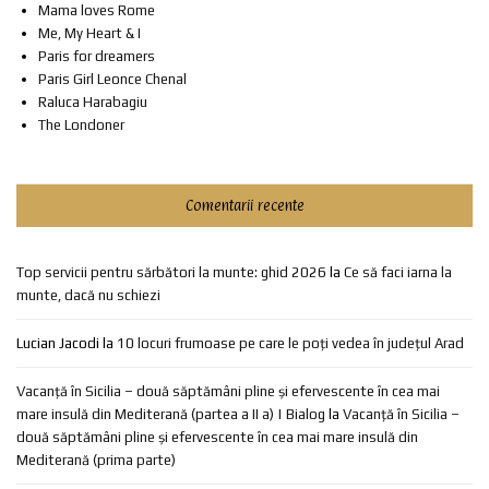
Mama loves Rome
Me, My Heart & I
Paris for dreamers
Paris Girl Leonce Chenal
Raluca Harabagiu
The Londoner
Comentarii recente
Top servicii pentru sărbători la munte: ghid 2026
la
Ce să faci iarna la
munte, dacă nu schiezi
Lucian Jacodi
la
10 locuri frumoase pe care le poți vedea în județul Arad
Vacanță în Sicilia – două săptămâni pline și efervescente în cea mai
mare insulă din Mediterană (partea a II a) | Bialog
la
Vacanță în Sicilia –
două săptămâni pline și efervescente în cea mai mare insulă din
Mediterană (prima parte)