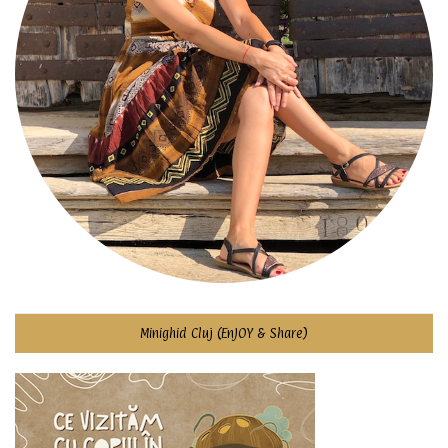
Minighid Cluj (EnJOY & Share)