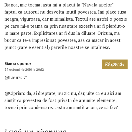
Bianca, mie tocmai asta mi-a placut la "Navala apelor",
faptul ca autorul nu dezvolta inutil povestea. Imi place tusa
neagra, viguroasa, dar minimalista. Textul are astfel o poezie
pe care mi-e teama ca prin nuantare excesiva ar fi pierdut-o
in mare parte. Explicitarea ar fi dus la diluare. Oricum, ma
bucur ca te-a impresionat povestea, asa ca macar in acest
punct (care e esential) parerile noastre se intalnesc.
spune:
Bianca
Răspunde
24 octombrie 2010 la 20:12
@Laura: :*
@Ciprian: da, ai dreptate, nu zic nu, dar, uite că eu aici am
simțit că povestea de fost privată de anumite elemente,
tocmai prin condensare… asta am simțit acum, ce să fac?