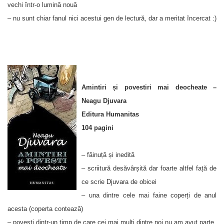
vechi într-o lumină nouă
– nu sunt chiar fanul nici acestui gen de lectură, dar a meritat încercat :)
Amintiri și povestiri mai deocheate –
Neagu Djuvara
Editura Humanitas
104 pagini
– făinuță și inedită
– scriitură desăvârșită dar foarte altfel față de
ce scrie Djuvara de obicei
– una dintre cele mai faine coperți de anul
acesta (coperta contează)
– povești dintr-un timp de care cei mai mulți dintre noi nu am avut parte.