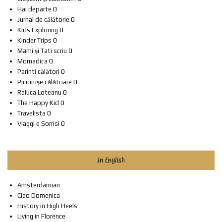
Hai departe
0
Jurnal de călătorie
0
Kids Exploring
0
Kinder Trips
0
Mami și Tati scriu
0
Momadica
0
Parinti călători
0
Piciorușe călătoare
0
Raluca Loteanu
0
The Happy Kid
0
Travelista
0
Viaggi e Sorrisi
0
In English
Amsterdamian
Ciao Domenica
History in High Heels
Living in Florence