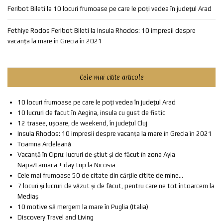
Feribot Bileti
la
10 locuri frumoase pe care le poți vedea în județul Arad
Fethiye Rodos Feribot Bileti
la
Insula Rhodos: 10 impresii despre
vacanța la mare în Grecia în 2021
Cele mai citite articole
10 locuri frumoase pe care le poți vedea în județul Arad
10 lucruri de făcut în Aegina, insula cu gust de fistic
12 trasee, ușoare, de weekend, în județul Cluj
Insula Rhodos: 10 impresii despre vacanța la mare în Grecia în 2021
Toamna Ardeleană
Vacanță în Cipru: lucruri de știut și de făcut în zona Ayia
Napa/Larnaca + day trip la Nicosia
Cele mai frumoase 50 de citate din cărțile citite de mine...
7 locuri și lucruri de văzut și de făcut, pentru care ne tot întoarcem la
Mediaș
10 motive să mergem la mare în Puglia (Italia)
Discovery Travel and Living