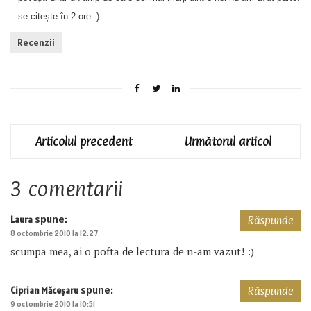
– se citește în 2 ore :)
Recenzii
Articolul precedent
Următorul articol
3 comentarii
spune:
Laura
Răspunde
8 octombrie 2010 la 12:27
scumpa mea, ai o pofta de lectura de n-am vazut! :)
spune:
Ciprian Măceşaru
Răspunde
9 octombrie 2010 la 10:51