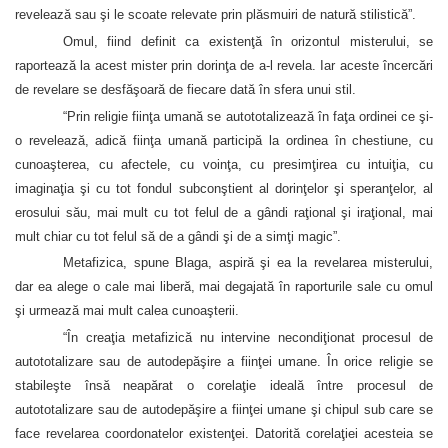
revelează sau şi le scoate relevate prin plăsmuiri de natură stilistică”.
Omul, fiind definit ca existenţă în orizontul misterului, se
raportează la acest mister prin dorinţa de a-l revela. Iar aceste încercări
de revelare se desfăşoară de fiecare dată în sfera unui stil.
“Prin religie fiinţa umană se autototalizează în faţa ordinei ce şi-
o revelează, adică fiinţa umană participă la ordinea în chestiune, cu
cunoaşterea, cu afectele, cu voinţa, cu presimţirea cu intuiţia, cu
imaginaţia şi cu tot fondul subconştient al dorinţelor şi speranţelor, al
erosului său, mai mult cu tot felul de a gândi raţional şi iraţional, mai
mult chiar cu tot felul să de a gândi şi de a simţi magic”.
Metafizica, spune Blaga, aspiră şi ea la revelarea misterului,
dar ea alege o cale mai liberă, mai degajată în raporturile sale cu omul
şi urmează mai mult calea cunoaşterii.
“În creaţia metafizică nu intervine necondiţionat procesul de
autototalizare sau de autodepăşire a fiinţei umane. În orice religie se
stabileşte însă neapărat o corelaţie ideală între procesul de
autototalizare sau de autodepăşire a fiinţei umane şi chipul sub care se
face revelarea coordonatelor existenţei. Datorită corelaţiei acesteia se