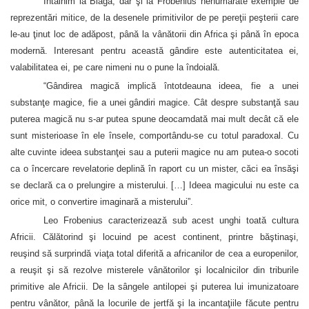
Întâlnim la Blaga, dar şi la Frobenius nenumărate exemple de
reprezentări mitice, de la desenele primitivilor de pe pereţii peşterii care
le-au ţinut loc de adăpost, până la vânătorii din Africa şi până în epoca
modernă. Interesant pentru această gândire este autenticitatea ei,
valabilitatea ei, pe care nimeni nu o pune la îndoială.
“Gândirea magică implică întotdeauna ideea, fie a unei
substanţe magice, fie a unei gândiri magice. Cât despre substanţă sau
puterea magică nu s-ar putea spune deocamdată mai mult decât că ele
sunt misterioase în ele însele, comportându-se cu totul paradoxal. Cu
alte cuvinte ideea substanţei sau a puterii magice nu am putea-o socoti
ca o încercare revelatorie deplină în raport cu un mister, căci ea însăşi
se declară ca o prelungire a misterului. […] Ideea magicului nu este ca
orice mit, o convertire imaginară a misterului”.
Leo Frobenius caracterizează sub acest unghi toată cultura
Africii. Călătorind şi locuind pe acest continent, printre băştinaşi,
reuşind să surprindă viaţa total diferită a africanilor de cea a europenilor,
a reuşit şi să rezolve misterele vânătorilor şi localnicilor din triburile
primitive ale Africii. De la sângele antilopei şi puterea lui imunizatoare
pentru vânător, până la locurile de jertfă şi la incantaţiile făcute pentru