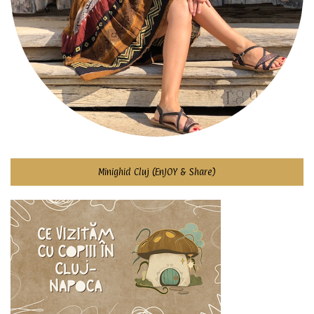
Minighid Cluj (EnJOY & Share)