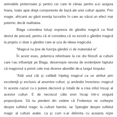
animalele protectoare şi pentru cei care le vânau pentru a-si asigura
hrana, toate apar drept componente de bază ale unei culturi aparte. Prin
magie, africanii au găsit esenţa lucrurilor în care au văzut un efect mai
puternic decât realitatea.
Blaga considera totuşi expresia de gândire magică ca fiind
destul de precară, pentru că el considera că nu există o gândire magică
la propriu ci doar o gândire care ar uza de ideea magicului.
“Magicul nu ţine de funcţia gândirii ci de materialul ei”.
În acest eseu, polemica referitoare la cei doi filosofi ai culturii
care l-au influenţat pe Blaga, deserveşte nevoia de evidenţiere faptului
că magismul a primit cele mai diverse abordări de-a lungul timpului.
“Atât unul cât şi celălalt înţeleg magicul ca un atribut prin
excelenţă şi exclusiv al anumitor culturi, şi amândoi învestesc magicul
în aceste cazuri cu o putere decisivă şi totală de a crea stilul însuşi al
acestor culturi. E de necrezut câte erori încap într-o singură
propoziţiune. Să nu pierdem din vedere că Frobenius ne vorbeşte
despre sufletul magic la culturii hamite, iar Spengler despre sufletul
magic al culturii arabe, ca şi cum s-ar delimita cu aceasta nişte