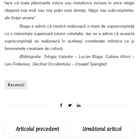
face că toate plăsmuirile mitice sau metafizice incluse în orice religie
răspund mai mult sau mai puţin unor dorinţe, făţişe sau subconştiente,
ale fiinţei umane”
Blaga a admis că misticii realizează o stare de supraconştiinţă
cu o intensitate superioară tuturor celorlalte, dar nu a admis că această
supraconştiinţă se realizează în aceleaşi coordonate stilistice ca şi
fenomenele creatoare de cultură.
(Bibliografie: Trilogia Valorilor – Lucian Blaga, Cultura Africii –
Leo Frobenius, Declinul Occidentului – Oswald Spengler)
Recenzii
Articolul precedent
Următorul articol