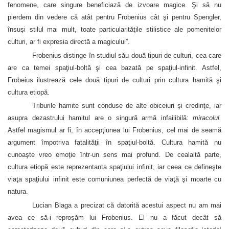
fenomene, care singure beneficiază de izvoare magice. Şi să nu
pierdem din vedere că atât pentru Frobenius cât şi pentru Spengler,
însuşi stilul mai mult, toate particularităţile stilistice ale pomenitelor
culturi, ar fi expresia directă a magicului”.
Frobenius distinge în studiul său două tipuri de culturi, cea care
are ca temei spaţiul-boltă şi cea bazată pe spaţiul-infinit. Astfel,
Frobeius ilustrează cele două tipuri de culturi prin cultura hamită şi
cultura etiopă.
Triburile hamite sunt conduse de alte obiceiuri şi credinţe, iar
asupra dezastrului hamitul are o singură armă infailibilă:
miracolul.
Astfel magismul ar fi, în accepţiunea lui Frobenius, cel mai de seamă
argument împotriva fatalităţii în spaţiul-boltă. Cultura hamită nu
cunoaşte vreo emoţie într-un sens mai profund. De cealaltă parte,
cultura etiopă este reprezentanta spaţiului infinit, iar ceea ce defineşte
viaţa spaţiului infinit este comuniunea perfectă de viaţă şi moarte cu
natura.
Lucian Blaga a precizat că datorită acestui aspect nu am mai
avea ce să-i reproşăm lui Frobenius. El nu a făcut decât să