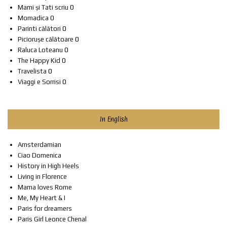
Mami și Tati scriu
0
Momadica
0
Parinti călători
0
Piciorușe călătoare
0
Raluca Loteanu
0
The Happy Kid
0
Travelista
0
Viaggi e Sorrisi
0
In English
Amsterdamian
Ciao Domenica
History in High Heels
Living in Florence
Mama loves Rome
Me, My Heart & I
Paris for dreamers
Paris Girl Leonce Chenal