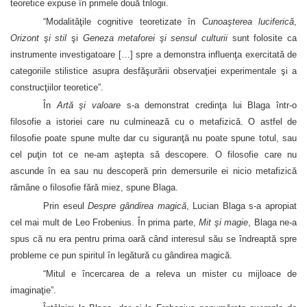
teoretice expuse în primele două trilogii.
“Modalităţile cognitive teoretizate în
Cunoaşterea luciferică
,
Orizont şi stil
şi
Geneza metaforei şi sensul culturii
sunt folosite ca
instrumente investigatoare […] spre a demonstra influenţa exercitată de
categoriile stilistice asupra desfăşurării observaţiei experimentale şi a
construcţiilor teoretice”.
În
Artă şi valoare
s-a demonstrat credinţa lui Blaga într-o
filosofie a istoriei care nu culminează cu o metafizică. O astfel de
filosofie poate spune multe dar cu siguranţă nu poate spune totul, sau
cel puţin tot ce ne-am aştepta să descopere. O filosofie care nu
ascunde în ea sau nu descoperă prin demersurile ei nicio metafizică
rămâne o filosofie fără miez, spune Blaga.
Prin eseul
Despre gândirea magică
, Lucian Blaga s-a apropiat
cel mai mult de Leo Frobenius. În prima parte,
Mit şi magie
, Blaga ne-a
spus că nu era pentru prima oară când interesul său se îndreaptă spre
probleme ce pun spiritul în legătură cu gândirea magică.
“Mitul e încercarea de a releva un mister cu mijloace de
imaginaţie”.