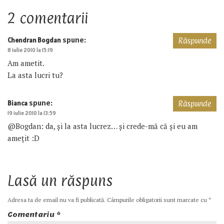
2 comentarii
spune:
Chendran Bogdan
Răspunde
8 iulie 2010 la 15:19
Am ametit.
La asta lucri tu?
spune:
Bianca
Răspunde
19 iulie 2010 la 13:59
@Bogdan: da, și la asta lucrez… și crede-mă că și eu am
amețit :D
Lasă un răspuns
Adresa ta de email nu va fi publicată.
Câmpurile obligatorii sunt marcate cu
*
Comentariu
*