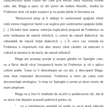
caracterizeze două culturi din care şi-a extras seva filosofia istoriei
sale, dar, Blaga a spus că din punct de vedere filosofic, studiul lui
Frobenius este cel puţin suspect şi nu poate pleda în favoarea sa.
“Misticismul etiop ar fi obârşit în sentimental spaţiului infinit
câtă vreme magismul hamit s-ar explica prin sentimentul spaţiului boltă.
[…] Să luăm bine seama: reducţia explicativă propusă de Frobenius nu
este totdeauna de natură stilistică, ci uneori de natură dialectică, ba
câteodată de natură forţat dialectică. (…) În orice caz metoda lui
Frobenius e inoportună mai ales atunci când căutăm să reducem o
cultură la temeiul ei de bază, de natură stilistică”.
Blaga are aceeaşi poziţie şi asupra gândirii lui Spengler care,
nu a făcut decât să-şi însuşească teoria lui Frobenius şi să o aplice
culturii arabe. Ceea ce îi deosebeşte pe cei doi, a descoperit Blaga,
este doar materialul documentar: Frobenius a mers pe calea unei
documentaţii etnologice, în timp ce Spengler a urmat un drum istoric de
mare amploare.
Blaga nu a fost în totalitate de acord cu predecesorii săi, dar el
nu duce mai departe această polemică pentru că,
“… nu e întotdeauna agreabil să umbli cu arcul după nălucile