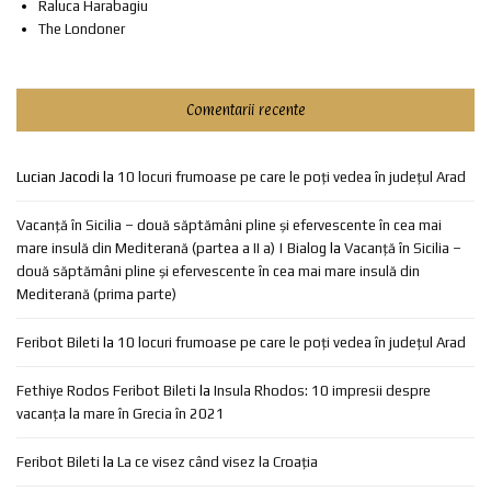
Raluca Harabagiu
The Londoner
Comentarii recente
Lucian Jacodi
la
10 locuri frumoase pe care le poți vedea în județul Arad
Vacanță în Sicilia – două săptămâni pline și efervescente în cea mai
mare insulă din Mediterană (partea a II a) | Bialog
la
Vacanță în Sicilia –
două săptămâni pline și efervescente în cea mai mare insulă din
Mediterană (prima parte)
Feribot Bileti
la
10 locuri frumoase pe care le poți vedea în județul Arad
Fethiye Rodos Feribot Bileti
la
Insula Rhodos: 10 impresii despre
vacanța la mare în Grecia în 2021
Feribot Bileti
la
La ce visez când visez la Croația