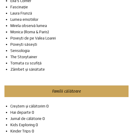
Ella's Corner
Fascinație
Laura Frunză
Lumea emotiilor
Mirela observă lumea
Monica (Roma & Paris)
Povești de pe Valea Loarei
Povești săsești
Sensologia
The Storytainer
Tomata cu scufiță
Zâmbet și sănătate
Familii călătoare
Creștem și călătorim
0
Hai departe
0
Jurnal de călătorie
0
Kids Exploring
0
Kinder Trips
0