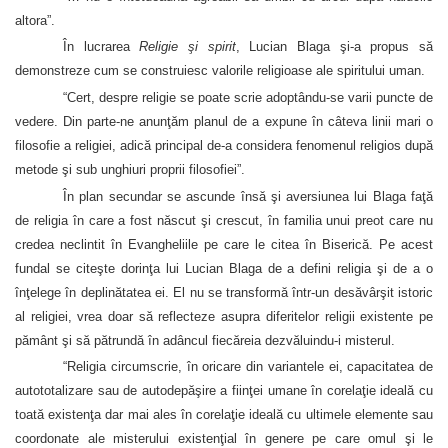
altora”.
În lucrarea
Religie şi spirit
, Lucian Blaga şi-a propus să
demonstreze cum se construiesc valorile religioase ale spiritului uman.
“Cert, despre religie se poate scrie adoptându-se varii puncte de
vedere. Din parte-ne anunţăm planul de a expune în câteva linii mari o
filosofie a religiei, adică principal de-a considera fenomenul religios după
metode şi sub unghiuri proprii filosofiei”.
În plan secundar se ascunde însă şi aversiunea lui Blaga faţă
de religia în care a fost născut şi crescut, în familia unui preot care nu
credea neclintit în Evangheliile pe care le citea în Biserică. Pe acest
fundal se citeşte dorinţa lui Lucian Blaga de a defini religia şi de a o
înţelege în deplinătatea ei. El nu se transformă într-un desăvârşit istoric
al religiei, vrea doar să reflecteze asupra diferitelor religii existente pe
pământ şi să pătrundă în adâncul fiecăreia dezvăluindu-i misterul.
“Religia circumscrie, în oricare din variantele ei, capacitatea de
autototalizare sau de autodepăşire a fiinţei umane în corelaţie ideală cu
toată existenţa dar mai ales în corelaţie ideală cu ultimele elemente sau
coordonate ale misterului existenţial în genere pe care omul şi le