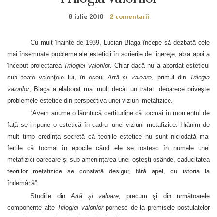
8 iulie 2010
2 comentarii
Cu mult înainte de 1939, Lucian Blaga începe să dezbată cele
mai însemnate probleme ale esteticii în scrierile de tinereţe, abia apoi a
început proiectarea
Trilogiei valorilor
.
Chiar dacă nu a abordat esteticul
sub toate valenţele lui, în eseul
Artă şi valoare
, primul din
Trilogia
valorilor
, Blaga a elaborat mai mult decât un tratat, deoarece priveşte
problemele estetice din perspectiva unei viziuni metafizice.
“Avem anume o lăuntrică certitudine că tocmai în momentul de
faţă se impune o estetică în cadrul unei viziuni metafizice. Hrănim de
mult timp credinţa secretă că teoriile estetice nu sunt niciodată mai
fertile că tocmai în epocile când ele se rostesc în numele unei
metafizici oarecare şi sub ameninţarea unei oşteşti osânde, caducitatea
teoriilor metafizice se constată desigur, fără apel, cu istoria la
îndemână”.
Studiile din
Artă şi valoare,
precum şi din următoarele
componente alte
Trilogiei valorilor
pornesc de la premisele postulatelor