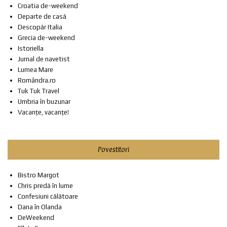
Croatia de-weekend
Departe de casă
Descopăr Italia
Grecia de-weekend
Istoriella
Jurnal de navetist
Lumea Mare
Romândra.ro
Tuk Tuk Travel
Umbria în buzunar
Vacanțe, vacanțe!
Povestitori
Bistro Margot
Chris predă în lume
Confesiuni călătoare
Dana în Olanda
DeWeekend