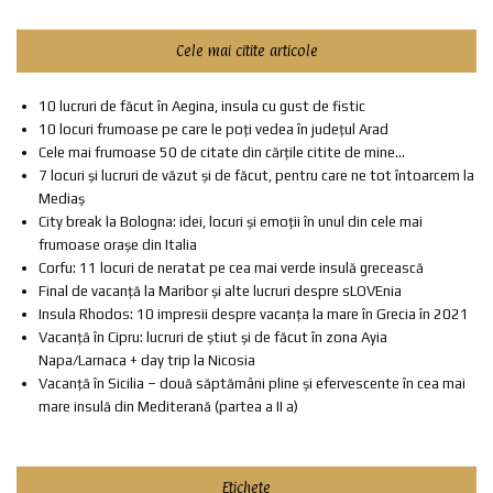
Cele mai citite articole
10 lucruri de făcut în Aegina, insula cu gust de fistic
10 locuri frumoase pe care le poți vedea în județul Arad
Cele mai frumoase 50 de citate din cărțile citite de mine...
7 locuri și lucruri de văzut și de făcut, pentru care ne tot întoarcem la
Mediaș
City break la Bologna: idei, locuri și emoții în unul din cele mai
frumoase orașe din Italia
Corfu: 11 locuri de neratat pe cea mai verde insulă grecească
Final de vacanță la Maribor și alte lucruri despre sLOVEnia
Insula Rhodos: 10 impresii despre vacanța la mare în Grecia în 2021
Vacanță în Cipru: lucruri de știut și de făcut în zona Ayia
Napa/Larnaca + day trip la Nicosia
Vacanță în Sicilia – două săptămâni pline și efervescente în cea mai
mare insulă din Mediterană (partea a II a)
Etichete