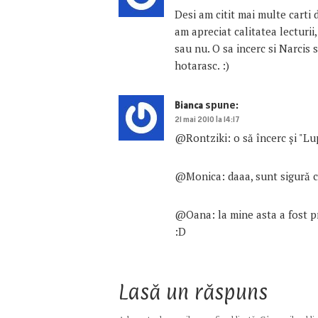
Desi am citit mai multe carti 
am apreciat calitatea lecturii
sau nu. O sa incerc si Narcis
hotarasc. :)
spune:
Bianca
21 mai 2010 la 14:17
@Rontziki: o să încerc și "Lu
@Monica: daaa, sunt sigură că
@Oana: la mine asta a fost p
:D
Lasă un răspuns