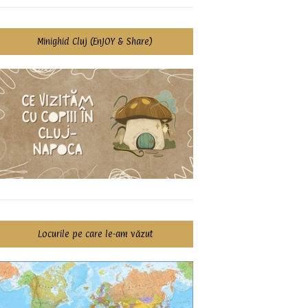
Minighid Cluj (EnJOY & Share)
Locurile pe care le-am văzut