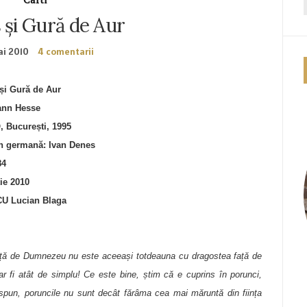
 și Gură de Aur
i 2010
4 comentarii
 și Gură de Aur
ann Hesse
, București, 1995
n germană: Ivan Denes
84
tie 2010
U Lucian Blaga
ață de Dumnezeu nu este aceeași totdeauna cu dragostea față de
ar fi atât de simplu! Ce este bine, știm că e cuprins în porunci,
 spun, poruncile nu sunt decât fărâma cea mai măruntă din ființa