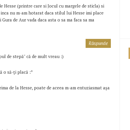
de Hesse (printre care si Jocul cu margele de sticla) si
, inca nu m-am hotarat daca stilul lui Hesse imi place
 si Gura de Aur vada daca asta o sa ma faca sa ma
Răspunde
pul de stepă" că de mult vreau :)
 o să-ți placă :*
rima de la Hesse, poate de aceea m-am entuziasmat așa