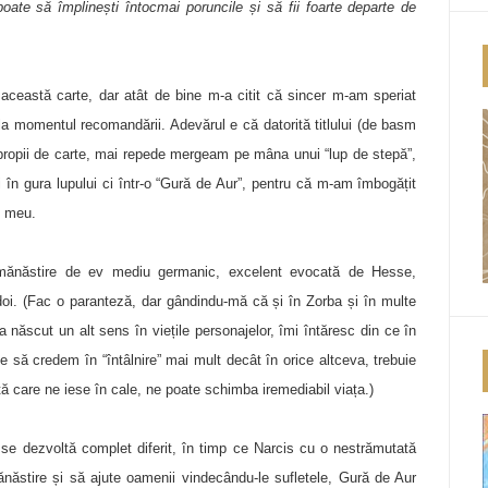
poate să împlinești întocmai poruncile și să fii foarte departe de
eastă carte, dar atât de bine m-a citit că sincer m-am speriat
a momentul recomandării. Adevărul e că datorită titlului (de basm
ropii de carte, mai repede mergeam pe mâna unui “lup de stepă”,
n gura lupului ci într-o “Gură de Aur”, pentru că m-am îmbogățit
l meu.
 mănăstire de ev mediu germanic, excelent evocată de Hesse,
 doi. (Fac o paranteză, dar gândindu-mă că și în Zorba și în multe
-a născut un alt sens în viețile personajelor, îmi întăresc din ce în
e să credem în “întâlnire” mai mult decât în orice altceva, trebuie
ă care ne iese în cale, ne poate schimba iremediabil viața.)
i se dezvoltă complet diferit, în timp ce Narcis cu o nestrămutată
ăstire și să ajute oamenii vindecându-le sufletele, Gură de Aur