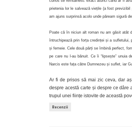
curios se reîntâlnesc exact atunci când ar fi avu
prietenia lor le salvează viețile (a fost previzib
am ajuns surprinsă acolo unde păream sigură de 
Poate că în niciun alt roman nu am găsit atât 
întruchipează prin forța credinței și a sufletului
și femeie. Cele două părți se îmbină perfect, fo
pe care nu l-au bănuit. Ce îi “lipsește” unuia de
Narcis este fața către Dumnezeu și suflet, iar Gu
Ar fi de prisos să mai zic ceva, dar aș
despre acestă carte și despre ce dâre a
trupul unei ființe istovite de această pov
Recenzii