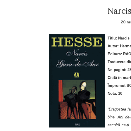
Narcis
20 ma
Titlu: Narcis
Autor: Herm
Editura: RAO
Traducere di
Nr. pagini: 2
Citită în mar
Împrumut BC
Nota: 10
“Dragostea f
bine. Ah! de-
ascultă ce-ți