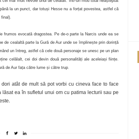
t cel mai mult nevoie unul de celălalt. Într-un mod total neașteptat
il până la un punct, dar totuși Hesse nu a forțat povestea, astfel că
final).
de frumos evocată dragostea. Pe de-o parte la Narcis unde ea se
, pe de cealaltă parte la Gură de Aur unde se împlinește prin dorință
rmând un întreg, astfel că cele două personaje se unesc pe un plan
ține celălalt, cei doi devin două personalități ale aceleiași ființe.
ră de Aur fața către lume și către trup.
 dori atât de mult să pot vorbi cu cineva face to face
 lăsat ea în sufletul unui om cu patima lecturii sau pe
este.