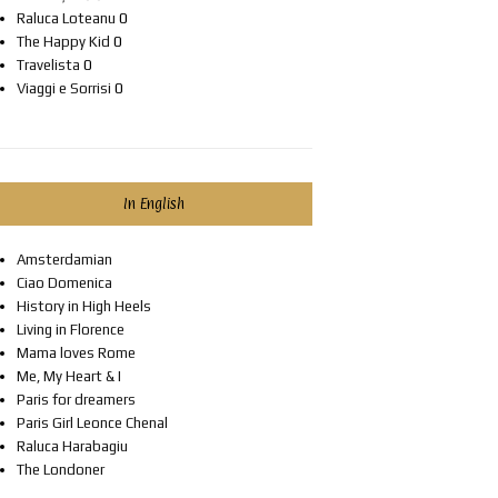
Raluca Loteanu
0
The Happy Kid
0
Travelista
0
Viaggi e Sorrisi
0
In English
Amsterdamian
Ciao Domenica
History in High Heels
Living in Florence
Mama loves Rome
Me, My Heart & I
Paris for dreamers
Paris Girl Leonce Chenal
Raluca Harabagiu
The Londoner