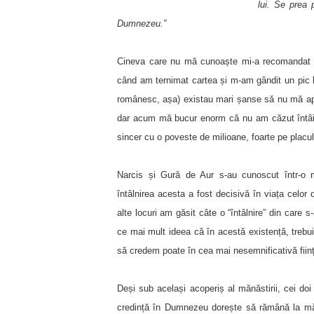
lui. Se prea 
Dumnezeu.”
Cineva care nu mă cunoaște mi-a recomandat ac
când am ternimat cartea și m-am gândit un pic l
românesc, așa) existau mari șanse să nu mă ap
dar acum mă bucur enorm că nu am căzut întâi î
sincer cu o poveste de milioane, foarte pe placu
Narcis și Gură de Aur s-au cunoscut într-o
întâlnirea acesta a fost decisivă în viața celor
alte locuri am găsit câte o “întâlnire” din care s
ce mai mult ideea că în acestă existență, trebui
să credem poate în cea mai nesemnificativă ființ
Deși sub același acoperiș al mănăstirii, cei do
credință în Dumnezeu dorește să rămână la măn