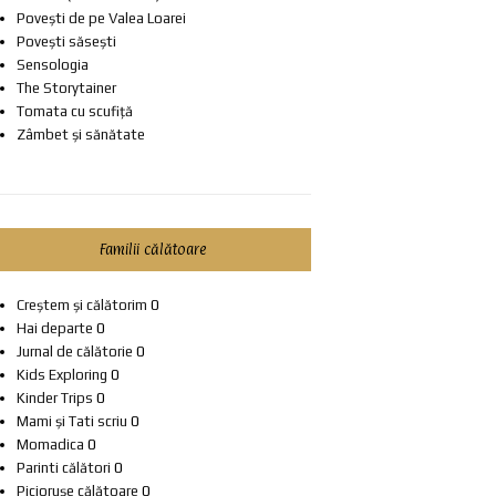
Povești de pe Valea Loarei
Povești săsești
Sensologia
The Storytainer
Tomata cu scufiță
Zâmbet și sănătate
Familii călătoare
Creștem și călătorim
0
Hai departe
0
Jurnal de călătorie
0
Kids Exploring
0
Kinder Trips
0
Mami și Tati scriu
0
Momadica
0
Parinti călători
0
Piciorușe călătoare
0