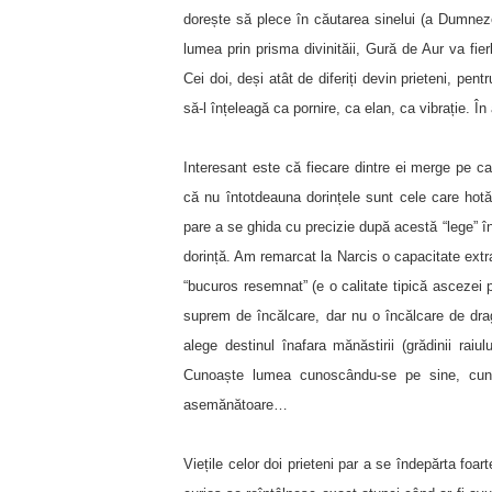
dorește să plece în căutarea sinelui (a Dumnez
lumea prin prisma divinităii, Gură de Aur va fier
Cei doi, deși atât de diferiți devin prieteni, pent
să-l înțeleagă ca pornire, ca elan, ca vibrație. Î
Interesant este că fiecare dintre ei merge pe ca
că nu întotdeauna dorințele sunt cele care hotă
pare a se ghida cu precizie după acestă “lege” î
dorință. Am remarcat la Narcis o capacitate extr
“bucuros resemnat” (e o calitate tipică ascezei 
suprem de încălcare, dar nu o încălcare de dragul
alege destinul înafara mănăstirii (grădinii raiul
Cunoaște lumea cunoscându-se pe sine, cunoa
asemănătoare…
Viețile celor doi prieteni par a se îndepărta foar