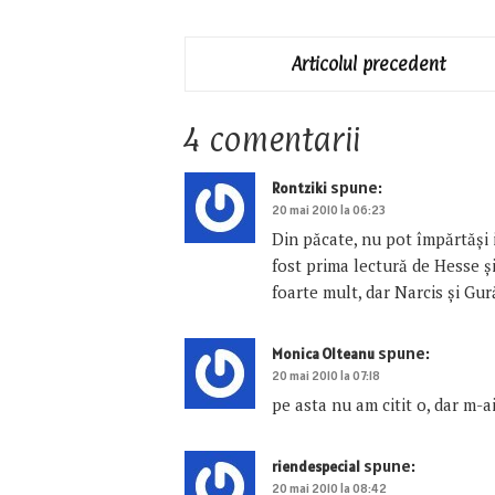
Articolul precedent
4 comentarii
spune:
Rontziki
20 mai 2010 la 06:23
Din păcate, nu pot împărtăşi 
fost prima lectură de Hesse şi
foarte mult, dar Narcis şi Gu
spune:
Monica Olteanu
20 mai 2010 la 07:18
pe asta nu am citit o, dar m-a
spune:
riendespecial
20 mai 2010 la 08:42