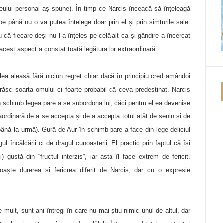
eului personal aș spune). În timp ce Narcis înceacă să înțeleagă
be până nu o va putea înțelege doar prin el și prin simțurile sale.
ru că fiecare deși nu l-a înțeles pe celălalt ca și gândire a încercat
n acest aspect a constat toată legătura lor extraordinară.
lea aleasă fără niciun regret chiar dacă în principiu cred amândoi
răsc soarta omului ci foarte probabil că ceva predestinat. Narcis
n schimb legea pare a se subordona lui, căci pentru el ea devenise
aordinară de a se accepta și de a accepta totul atât de senin și de
până la urmă). Gură de Aur în schimb pare a face din lege deliciul
 încălcării ci de dragul cunoașterii. El practic prin faptul că își
ui) gustă din “fructul interzis”, iar asta îl face extrem de fericit.
ște durerea și fericrea diferit de Narcis, dar cu o expresie
te mult, sunt ani întregi în care nu mai știu nimic unul de altul, dar