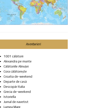
Aventurieri
1001 călătorii
Alexandra pe munte
Călătoriile Alinuței
Cora călătorește
Croatia de-weekend
Departe de casă
Descopăr Italia
Grecia de-weekend
Istoriella
Jurnal de navetist
Lumea Mare