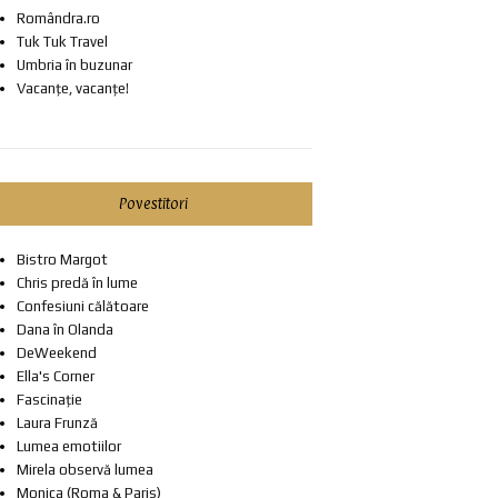
Romândra.ro
Tuk Tuk Travel
Umbria în buzunar
Vacanțe, vacanțe!
Povestitori
Bistro Margot
Chris predă în lume
Confesiuni călătoare
Dana în Olanda
DeWeekend
Ella's Corner
Fascinație
Laura Frunză
Lumea emotiilor
Mirela observă lumea
Monica (Roma & Paris)