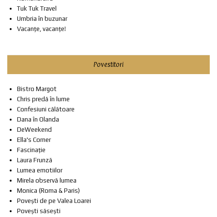
Tuk Tuk Travel
Umbria în buzunar
Vacanțe, vacanțe!
Povestitori
Bistro Margot
Chris predă în lume
Confesiuni călătoare
Dana în Olanda
DeWeekend
Ella's Corner
Fascinație
Laura Frunză
Lumea emotiilor
Mirela observă lumea
Monica (Roma & Paris)
Povești de pe Valea Loarei
Povești săsești