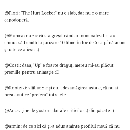
@Flori: "The Hurt Locker" nu e slab, dar nu e o mare
capodoperă.
@Monica: eu zic că s-a greșit când au nominalizat, s-au
chinut să trimită la jurizare 10 filme în loc de 5 ca până acum
și uite ce a ieșit :)
@Costi: daaa, "Up" e foarte drăguț, mereu mi-au plăcut
premiile pentru animație :D
@Rontziki: slăbuț zic și eu… dezamăgirea asta e, că nu ai
prea avut ce "prefera" între ele.
@Anca: ține de gusturi, dar ale criticilor :) din păcate :)
@armin: de ce zici că ți-a adus aminte profilul meu? că nu