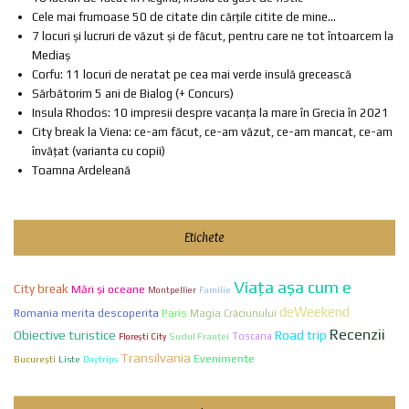
Cele mai frumoase 50 de citate din cărțile citite de mine...
7 locuri și lucruri de văzut și de făcut, pentru care ne tot întoarcem la
Mediaș
Corfu: 11 locuri de neratat pe cea mai verde insulă grecească
Sărbătorim 5 ani de Bialog (+ Concurs)
Insula Rhodos: 10 impresii despre vacanța la mare în Grecia în 2021
City break la Viena: ce-am făcut, ce-am văzut, ce-am mancat, ce-am
învățat (varianta cu copii)
Toamna Ardeleană
Etichete
Viaţa aşa cum e
City break
Mări și oceane
Familie
Montpellier
deWeekend
Paris
Romania merita descoperita
Magia Crăciunului
Recenzii
Obiective turistice
Road trip
Sudul Franței
Toscana
Florești City
Transilvania
Evenimente
Bucureşti
Liste
Daytrips