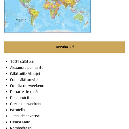
Aventurieri
1001 călătorii
Alexandra pe munte
Călătoriile Alinuței
Cora călătorește
Croatia de-weekend
Departe de casă
Descopăr Italia
Grecia de-weekend
Istoriella
Jurnal de navetist
Lumea Mare
Romândra.ro