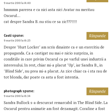
9 martie 2010 la 14:40
hmmmm parerea e ca nici asta nici Avatar nu meritau
Oscarul…
cat despre Sandra B. nu stiu ce sa zic???!!!!
spune:
Costi
Răspunde
9 martie 2010 la 16:25
Despre "Hurt Locker" am scris dinainte ca e un exercitiu de
propaganda. Ca a castigat nu mai e nicio surpriza, in
conditiile in care privim Oscarul ca pe varful unei industrii a
interesului. In rest, chiar mi-a placut "Up", iar Sandra B., in
"Blind Side", nu prea mi-a placut. As zice chiar ca-i sta rau de
tot blonda, dar poate ca asta a fost intentia.
spune:
photograph
Răspunde
9 martie 2010 la 16:34
Sandra Bullock s-a descurcat remarcabil in The Blind Side. La
Oscarul pentru animatie am fost dezamagit. Coraline a fost