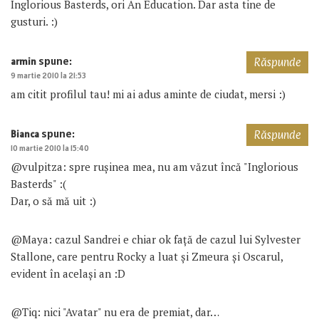
Inglorious Basterds, ori An Education. Dar asta tine de
gusturi. :)
spune:
armin
Răspunde
9 martie 2010 la 21:53
am citit profilul tau! mi ai adus aminte de ciudat, mersi :)
spune:
Bianca
Răspunde
10 martie 2010 la 15:40
@vulpitza: spre rușinea mea, nu am văzut încă "Inglorious
Basterds" :(
Dar, o să mă uit :)
@Maya: cazul Sandrei e chiar ok față de cazul lui Sylvester
Stallone, care pentru Rocky a luat și Zmeura și Oscarul,
evident în același an :D
@Tiq: nici "Avatar" nu era de premiat, dar…