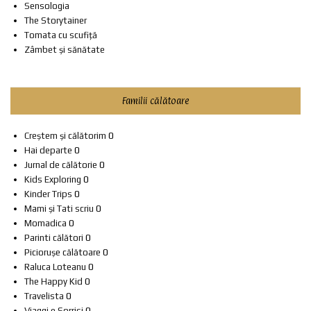
Sensologia
The Storytainer
Tomata cu scufiță
Zâmbet și sănătate
Familii călătoare
Creștem și călătorim
0
Hai departe
0
Jurnal de călătorie
0
Kids Exploring
0
Kinder Trips
0
Mami și Tati scriu
0
Momadica
0
Parinti călători
0
Piciorușe călătoare
0
Raluca Loteanu
0
The Happy Kid
0
Travelista
0
Viaggi e Sorrisi
0