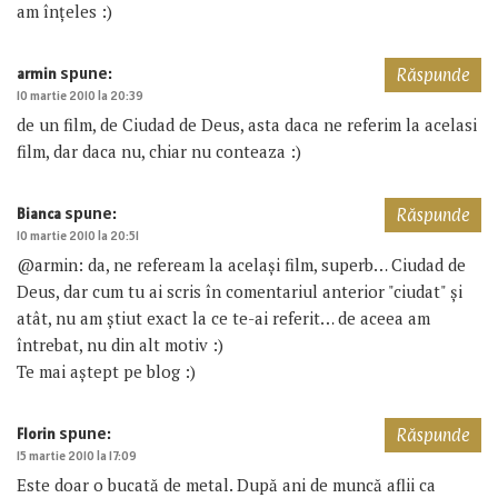
am înțeles :)
spune:
armin
Răspunde
10 martie 2010 la 20:39
de un film, de Ciudad de Deus, asta daca ne referim la acelasi
film, dar daca nu, chiar nu conteaza :)
spune:
Bianca
Răspunde
10 martie 2010 la 20:51
@armin: da, ne refeream la același film, superb… Ciudad de
Deus, dar cum tu ai scris în comentariul anterior "ciudat" și
atât, nu am știut exact la ce te-ai referit… de aceea am
întrebat, nu din alt motiv :)
Te mai aștept pe blog :)
spune:
Florin
Răspunde
15 martie 2010 la 17:09
Este doar o bucată de metal. După ani de muncă aflii ca