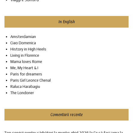
In English
Amsterdamian
Ciao Domenica
History in High Heels
Living in Florence
Mama loves Rome
Me, My Heart & I
Paris for dreamers
Paris Girl Leonce Chenal
Raluca Harabagiu
The Londoner
Comentarii recente
Top servicii pentru sărbători la munte: ghid 2026
la
Ce să faci iarna la