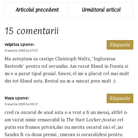
Articolul precedent
Următorul articol
15 comentarii
spune:
vulpitza
Răspunde
9 martie 2010 la 07:57
Ma asteptam sa castige Christoph Waltz, "Inglorious
Basterds" pentru rol secundar. Am vazut filmul in Franta si
mi s-a parut tipul genial. Sincer, el mi-a placut cel mai mult
din tot filmul asta. Restul nu m-a miscat prea mult :)
spune:
Maya
Răspunde
9 martie 2010 la 09:17
cred ca oscarul de anul asta s-a vrut a fi un mesaj, altfel n-
am vazut nimic remarcabil la The Hart Locker;Avatar cel
putin era frumos privirii,dar nu merita oscarul nici el ,iar
Sandra B. cu doua premii , zmeura si oscarul(desi pentru