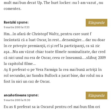
mult mai bun decat Up. The hurt locker: nu l-am vazut , nu
comentez.
spune:
Rontziki
Răspunde
9 martie 2010 la 17:33
Hm…în afară de Christopf Waltz, pentru care sunt f
încântată că a luat Oscar, în rest…dezamăgire… dar nu doar
în ce priveşte premianţii, ci şi ref la participanţi, ca să zic
aşa…Nu am văzut chiar toate filmele nominalizate, dar cred
că nici unul nu era de Oscar, ceea ce înseamnă….slăbuţ 2009
la capitolul filme…
Aş fi preferat-o pe Vera Farmiga la cea mai bună actriţă în
rol secundar, iar Sandra Bullock a jucat bine, dar rolul nu a
fost în nici un caz de Oscar.
spune:
ancahotineanu
Răspunde
9 martie 2010 la 19:30
Eu as fi preferat sa ia Oscarul pentru cel mai bun film ori