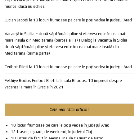
munte, dacă nu schiezi
Lucian Jacodi
la
10 locuri frumoase pe care le poți vedea în județul Arad
Vacanță în Sicilia – două săptămâni pline și efervescente în cea mai
mare insulă din Mediterană (partea a II a) | Bialog
la
Vacanță în Sicilia –
două săptămâni pline și efervescente în cea mai mare insulă din
Mediterană (prima parte)
Feribot Bileti
la
10 locuri frumoase pe care le poți vedea în județul Arad
Fethiye Rodos Feribot Bileti
la
Insula Rhodos: 10 impresii despre
vacanța la mare în Grecia în 2021
Cele mai citite articole
10 locuri frumoase pe care le poți vedea în județul Arad
12 trasee, ușoare, de weekend, în județul Cluj
10 lucruri de făcut în Aegina, insula cu gust de fistic