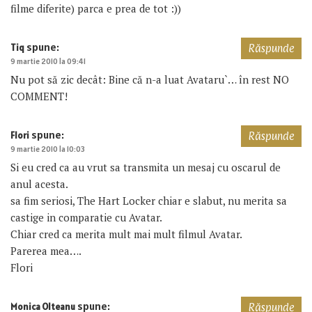
filme diferite) parca e prea de tot :))
spune:
Tiq
Răspunde
9 martie 2010 la 09:41
Nu pot să zic decât: Bine că n-a luat Avataru`… în rest NO
COMMENT!
spune:
Flori
Răspunde
9 martie 2010 la 10:03
Si eu cred ca au vrut sa transmita un mesaj cu oscarul de
anul acesta.
sa fim seriosi, The Hart Locker chiar e slabut, nu merita sa
castige in comparatie cu Avatar.
Chiar cred ca merita mult mai mult filmul Avatar.
Parerea mea….
Flori
spune:
Monica Olteanu
Răspunde