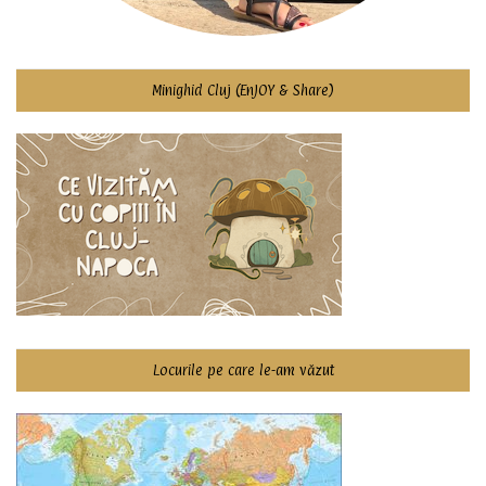
Minighid Cluj (EnJOY & Share)
Locurile pe care le-am văzut