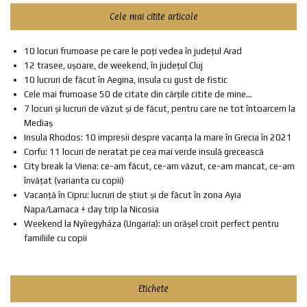
Cele mai citite articole
10 locuri frumoase pe care le poți vedea în județul Arad
12 trasee, ușoare, de weekend, în județul Cluj
10 lucruri de făcut în Aegina, insula cu gust de fistic
Cele mai frumoase 50 de citate din cărțile citite de mine...
7 locuri și lucruri de văzut și de făcut, pentru care ne tot întoarcem la
Mediaș
Insula Rhodos: 10 impresii despre vacanța la mare în Grecia în 2021
Corfu: 11 locuri de neratat pe cea mai verde insulă grecească
City break la Viena: ce-am făcut, ce-am văzut, ce-am mancat, ce-am
învățat (varianta cu copii)
Vacanță în Cipru: lucruri de știut și de făcut în zona Ayia
Napa/Larnaca + day trip la Nicosia
Weekend la Nyíregyháza (Ungaria): un orășel croit perfect pentru
familiile cu copii
Etichete