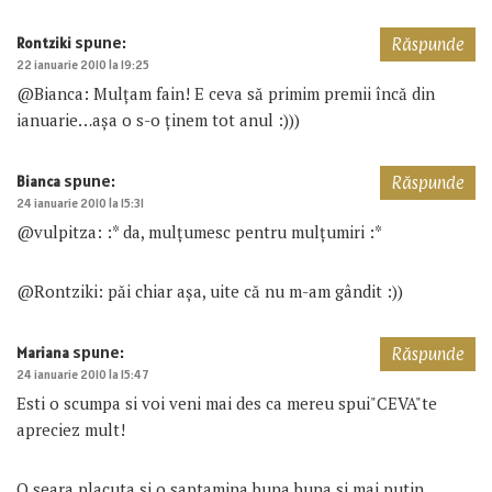
spune:
Rontziki
Răspunde
22 ianuarie 2010 la 19:25
@Bianca: Mulţam fain! E ceva să primim premii încă din
ianuarie…aşa o s-o ţinem tot anul :)))
spune:
Bianca
Răspunde
24 ianuarie 2010 la 15:31
@vulpitza: :* da, mulțumesc pentru mulțumiri :*
@Rontziki: păi chiar așa, uite că nu m-am gândit :))
spune:
Mariana
Răspunde
24 ianuarie 2010 la 15:47
Esti o scumpa si voi veni mai des ca mereu spui"CEVA"te
apreciez mult!
O seara placuta si o saptamina buna,buna si mai putin