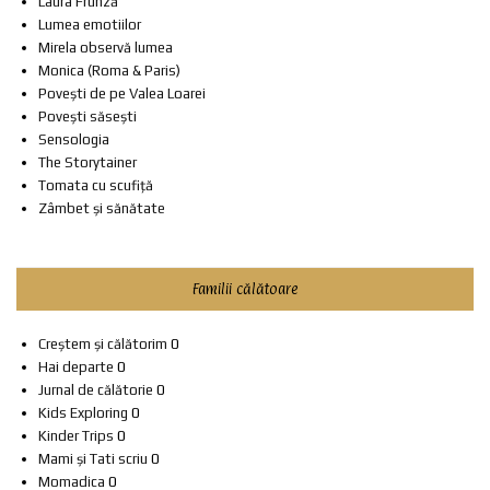
Laura Frunză
Lumea emotiilor
Mirela observă lumea
Monica (Roma & Paris)
Povești de pe Valea Loarei
Povești săsești
Sensologia
The Storytainer
Tomata cu scufiță
Zâmbet și sănătate
Familii călătoare
Creștem și călătorim
0
Hai departe
0
Jurnal de călătorie
0
Kids Exploring
0
Kinder Trips
0
Mami și Tati scriu
0
Momadica
0