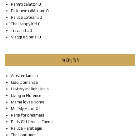
Parinti călători
0
Piciorușe călătoare
0
Raluca Loteanu
0
The Happy Kid
0
Travelista
0
Viaggi e Sorrisi
0
In English
Amsterdamian
Ciao Domenica
History in High Heels
Living in Florence
Mama loves Rome
Me, My Heart & I
Paris for dreamers
Paris Girl Leonce Chenal
Raluca Harabagiu
The Londoner