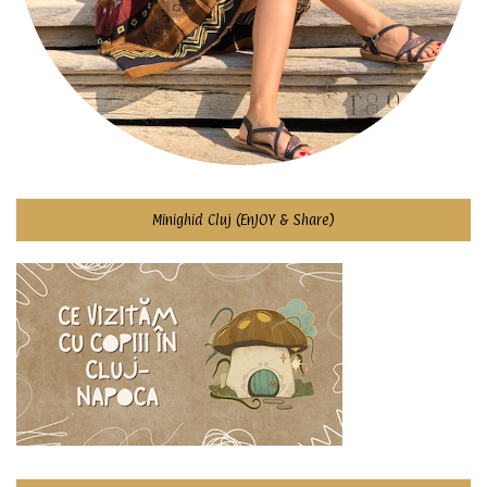
Minighid Cluj (EnJOY & Share)