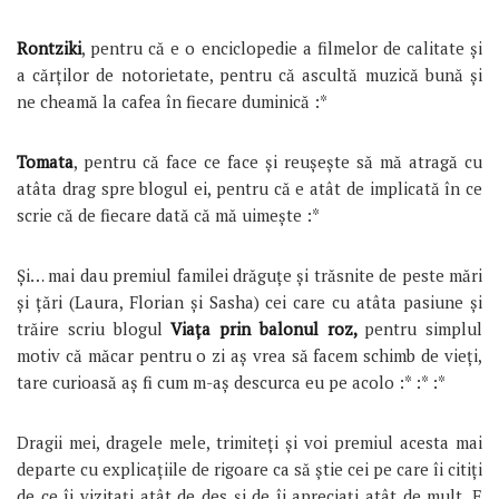
Rontziki
, pentru că e o enciclopedie a filmelor de calitate și
a cărților de notorietate, pentru că ascultă muzică bună și
ne cheamă la cafea în fiecare duminică :*
Tomata
, pentru că face ce face și reușește să mă atragă cu
atâta drag spre blogul ei, pentru că e atât de implicată în ce
scrie că de fiecare dată că mă uimește :*
Și… mai dau premiul familei drăguțe și trăsnite de peste mări
și țări (Laura, Florian și Sasha) cei care cu atâta pasiune și
trăire scriu blogul
Viața prin balonul roz,
pentru simplul
motiv că măcar pentru o zi aș vrea să facem schimb de vieți,
tare curioasă aș fi cum m-aș descurca eu pe acolo :* :* :*
Dragii mei, dragele mele, trimiteți și voi premiul acesta mai
departe cu explicațiile de rigoare ca să știe cei pe care îi citiți
de ce îi vizitați atât de des și de îi apreciați atât de mult. E