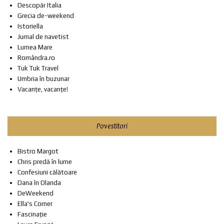
Descopăr Italia
Grecia de-weekend
Istoriella
Jurnal de navetist
Lumea Mare
Romândra.ro
Tuk Tuk Travel
Umbria în buzunar
Vacanțe, vacanțe!
Povestitori
Bistro Margot
Chris predă în lume
Confesiuni călătoare
Dana în Olanda
DeWeekend
Ella's Corner
Fascinație