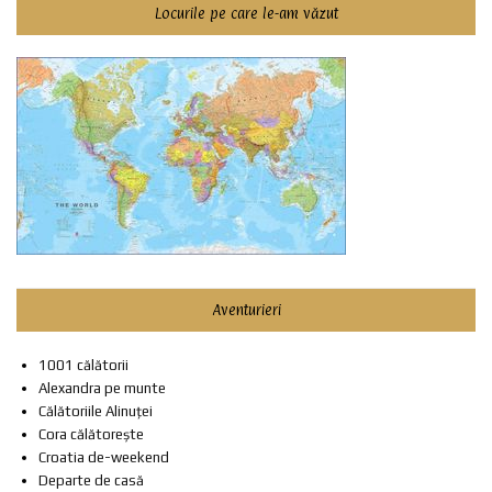
Locurile pe care le-am văzut
Aventurieri
1001 călătorii
Alexandra pe munte
Călătoriile Alinuței
Cora călătorește
Croatia de-weekend
Departe de casă