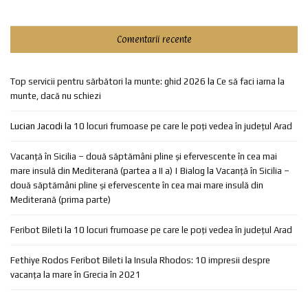
Comentarii recente
Top servicii pentru sărbători la munte: ghid 2026
la
Ce să faci iarna la
munte, dacă nu schiezi
Lucian Jacodi
la
10 locuri frumoase pe care le poți vedea în județul Arad
Vacanță în Sicilia – două săptămâni pline și efervescente în cea mai
mare insulă din Mediterană (partea a II a) | Bialog
la
Vacanță în Sicilia –
două săptămâni pline și efervescente în cea mai mare insulă din
Mediterană (prima parte)
Feribot Bileti
la
10 locuri frumoase pe care le poți vedea în județul Arad
Fethiye Rodos Feribot Bileti
la
Insula Rhodos: 10 impresii despre
vacanța la mare în Grecia în 2021