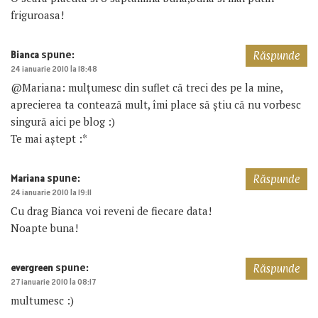
friguroasa!
spune:
Bianca
Răspunde
24 ianuarie 2010 la 18:48
@Mariana: mulțumesc din suflet că treci des pe la mine,
aprecierea ta contează mult, îmi place să știu că nu vorbesc
singură aici pe blog :)
Te mai aștept :*
spune:
Mariana
Răspunde
24 ianuarie 2010 la 19:11
Cu drag Bianca voi reveni de fiecare data!
Noapte buna!
spune:
evergreen
Răspunde
27 ianuarie 2010 la 08:17
multumesc :)