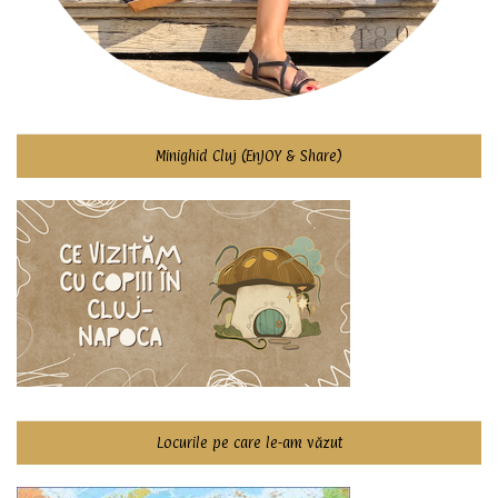
Minighid Cluj (EnJOY & Share)
Locurile pe care le-am văzut