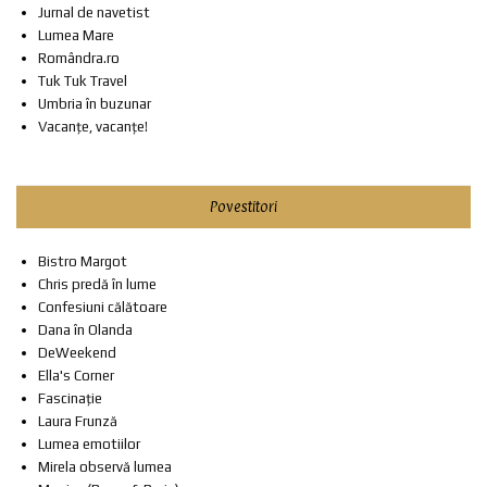
Jurnal de navetist
Lumea Mare
Romândra.ro
Tuk Tuk Travel
Umbria în buzunar
Vacanțe, vacanțe!
Povestitori
Bistro Margot
Chris predă în lume
Confesiuni călătoare
Dana în Olanda
DeWeekend
Ella's Corner
Fascinație
Laura Frunză
Lumea emotiilor
Mirela observă lumea