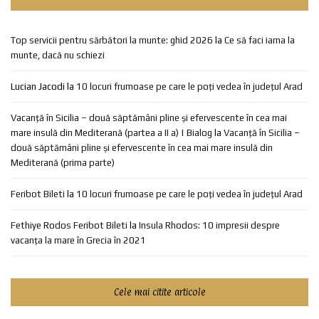
Top servicii pentru sărbători la munte: ghid 2026
la
Ce să faci iarna la
munte, dacă nu schiezi
Lucian Jacodi
la
10 locuri frumoase pe care le poți vedea în județul Arad
Vacanță în Sicilia – două săptămâni pline și efervescente în cea mai
mare insulă din Mediterană (partea a II a) | Bialog
la
Vacanță în Sicilia –
două săptămâni pline și efervescente în cea mai mare insulă din
Mediterană (prima parte)
Feribot Bileti
la
10 locuri frumoase pe care le poți vedea în județul Arad
Fethiye Rodos Feribot Bileti
la
Insula Rhodos: 10 impresii despre
vacanța la mare în Grecia în 2021
Cele mai citite articole