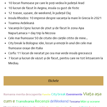
10 locuri frumoase pe care le poți vedea în județul Arad
10 lucruri de făcut în Aegina, insula cu gust de fistic
12 trasee, ușoare, de weekend, în județul Cluj
Insula Rhodos: 10 impresii despre vacanța la mare în Grecia în 2021
Toamna Ardeleană
Vacanță în Cipru: lucruri de știut și de făcut în zona Ayia
Napa/Larnaca + day trip la Nicosia
Cele mai frumoase 50 de citate din cărțile citite de mine...
City break la Bologna: idei, locuri și emoții în unul din cele mai
frumoase orașe din Italia
Corfu: 11 locuri de neratat pe cea mai verde insulă grecească
7 locuri și lucruri de văzut și de făcut, pentru care ne tot întoarcem la
Mediaș
Etichete
Viaţa aşa
City break
Evenimente
Romania merita descoperita
Familie
cum e
Recenzii
Transilvania
deWeekend
Mări și oceane
Toscana