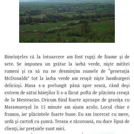
Bineînțeles că la întoarcere am fost rupți de foame și de
sete. Se impunea un grătar la iarbă verde, niște mititei
rumeni și ca să nu ne desmințim numele de “generația
McDonalds” tot la iarba verde am reușit niște hamburgeri
delicioși. Masa s-a prelungit până spre seară, când deși
extrem de sătui băieților li s-a făcut poftă de plăcinta creață
de la Mesteacăn. Oricum fiind foarte aproape de granița cu
Maramureșul în 15 minute am ajuns acolo. Locul chiar e
frumos, iar plăcintele foarte bune. Eu am încercat cu mere,
urdă și cartofi cu șuncă. Terasa e răcoroasă, nu duce lipsă de
clienți, iar prețuirle sunt mici.