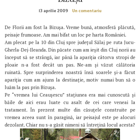
13 aprilie 2009
Un comentariu
De Florii am fost la Bizușa. Vreme bună, atmosferă plăcută,
peisaje frumoase. Am mai bifat un loc pe harta României.
Am plecat pe la 10 din Cluj spre județul Sălaj pe ruta Jucu-
Gherla-Dej-Ileanda. Din păcate cum am ieșit din Cluj norii au
început să se strângă, iar până la apariția câtorva stropi de
ploaie n-a fost decât un pas. Ne-am și văzut călătoria
ruinată. Spre surprinderea noastră însă soarele și-a făcut
apariția cum am ajuns la destinație, motiv numai bun să o
luăm la pas prin Bizușa.
Pe “vremea lui Ceaușescu” stațiunea era mai cunoscută și
băile de aici erau luate cu asalt de cei care veneai la
tratament. În prezent multe din căsuțele construite pe
vremea aceea sunt în paragină, iar peisajul este pe alocuri
dezolant. Chiar nu s-a găsit nimeni să întrețină locul acesta?