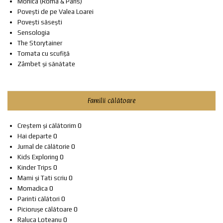
Monica (Roma & Paris)
Povești de pe Valea Loarei
Povești săsești
Sensologia
The Storytainer
Tomata cu scufiță
Zâmbet și sănătate
Familii călătoare
Creștem și călătorim
0
Hai departe
0
Jurnal de călătorie
0
Kids Exploring
0
Kinder Trips
0
Mami și Tati scriu
0
Momadica
0
Parinti călători
0
Piciorușe călătoare
0
Raluca Loteanu
0