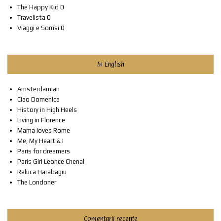
The Happy Kid
0
Travelista
0
Viaggi e Sorrisi
0
In English
Amsterdamian
Ciao Domenica
History in High Heels
Living in Florence
Mama loves Rome
Me, My Heart & I
Paris for dreamers
Paris Girl Leonce Chenal
Raluca Harabagiu
The Londoner
Comentarii recente