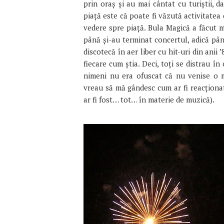
prin oraș și au mai cântat cu turiștii, 
piață este că poate fi văzută activitatea
vedere spre piață. Bula Magică a făcut 
până și-au terminat concertul, adică pâ
discotecă în aer liber cu hit-uri din anii
fiecare cum știa. Deci, toți se distrau î
nimeni nu era ofuscat că nu venise o m
vreau să mă gândesc cum ar fi reacționa
ar fi fost… tot… în materie de muzică).