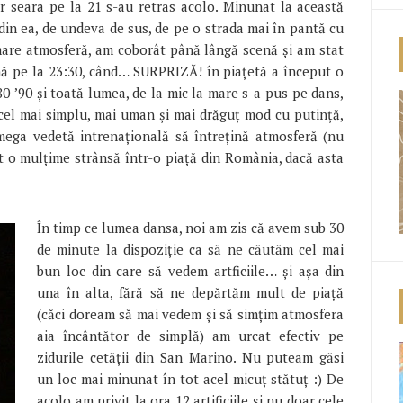
dar seara pe la 21 s-au retras acolo. Minunat la această
 din ea, de undeva de sus, de pe o strada mai în pantă cu
mare atmosferă, am coborât până lângă scenă și am stat
nă pe la 23:30, când… SURPRIZĂ! în piațetă a început o
 ’80-’90 și toată lumea, de la mic la mare s-a pus pe dans,
n cel mai simplu, mai uman și mai drăguț mod cu putință,
ega vedetă intrenațională să întrețină atmosferă (nu
t o mulțime strânsă într-o piață din România, dacă asta
În timp ce lumea dansa, noi am zis că avem sub 30
de minute la dispoziție ca să ne căutăm cel mai
bun loc din care să vedem artficiile… și așa din
una în alta, fără să ne depărtăm mult de piață
(căci doream să mai vedem și să simțim atmosfera
aia încântător de simplă) am urcat efectiv pe
zidurile cetății din San Marino. Nu puteam găsi
un loc mai minunat în tot acel micuț stătuț :) De
acolo am privit la ora 12 artificiile și nu doar cele