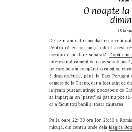
O noapte la
dimin
18 ianu
De ce n-am dat-o imediat cu revelionul
Pentru că eu am simțit diferit acest r
meritau o postare separată.
După cum
interesantă cameră de o persoană; mică,
pe care ne-am cumpărat-o ca să ne cinsti
5 drajeuri/cutie, până la Baci Perugin
camera de la Titano, dar a fost atât de dr
la geam puteam atinge podoabele de Crăci
să împărțim un “pătuț” că pat nu pot să-i 
că a făcut toți banii și toată căutarea.
Pe la oare 22: 30 ora lor, 23:30 a Român
micuță, din centru unde deja
Magica Bo