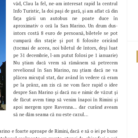
văd, Clau la fel, ne-am interesat rapid la centrul
Info Turistic, la doi pași de gară, și am aflat că din
fața gării un autobus ne poate duce în
aproximativ o oră la San Marino. Un drum dus-
intors costă 8 euro de persoană, biletele se pot
cumpară din stație și pot fi folosite oricând
(tocmai de aceea, noi biletul de întors, deși luat
pe 31 decembrie, l-am putut folosi pe 1 ianuarie)
Nu știam dacă vrem să rămânem să petrecem
revelionul în San Marino, nu știam dacă ne va
plăcea micuțul stat, dar având în vedere că eram
pe la prânz, am zis că ne vom face rapid o idee
despre San Marino și dacă nu e nimic de văzut și
de făcut avem timp să venim înapoi în Rimini și
apoi mergem spre Ravenna… dar curând aveam
să ne dăm seama că nu este cazul…
arino e foarte aproape de Rimini, dacă e să o iei pe bune