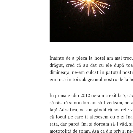
Înainte de a pleca la hotel am mai trecut
drăguț, cred că au dat cu ele după to
dimineață, ne-am culcat în pătuțul nostr
era încă în toi sub geamul nostru de la h
În prima zi din 2012 ne-am trezit la 7, c
să răsară și noi doream să-l vedeam, ne
față Adriatica, ne-am gândit că soarele v
că locul pe care îl alesesem cu o zi în
rata, dar parcă îmi și doream să-l văd, 
mototolită de somn. Așa că din priviri n