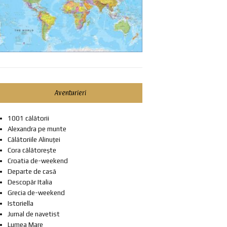
Aventurieri
1001 călătorii
Alexandra pe munte
Călătoriile Alinuței
Cora călătorește
Croatia de-weekend
Departe de casă
Descopăr Italia
Grecia de-weekend
Istoriella
Jurnal de navetist
Lumea Mare