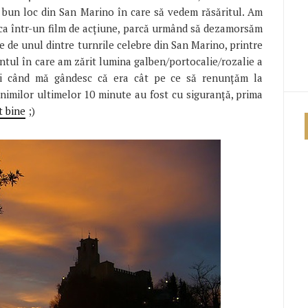
i bun loc din San Marino în care să vedem răsăritul. Am
și ca într-un film de acțiune, parcă urmând să dezamorsăm
de unul dintre turnrile celebre din San Marino, printre
entul în care am zărit lumina galben/portocalie/rozalie a
 când mă gândesc că era cât pe ce să renunțăm la
inimilor ultimelor 10 minute au fost cu siguranță, prima
t bine
;)