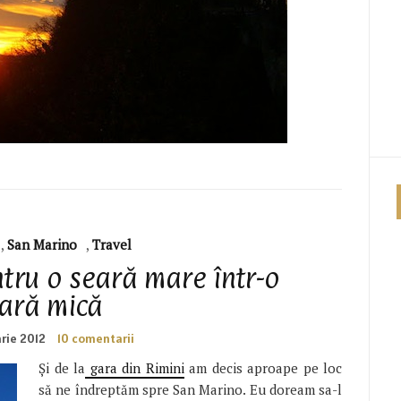
,
San Marino
,
Travel
tru o seară mare într-o
țară mică
arie 2012
10 comentarii
Și de la
gara din Rimini
am decis aproape pe loc
să ne îndreptăm spre San Marino. Eu doream sa-l