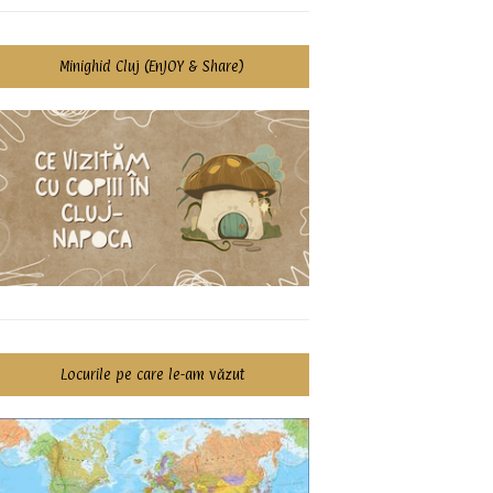
Minighid Cluj (EnJOY & Share)
Locurile pe care le-am văzut