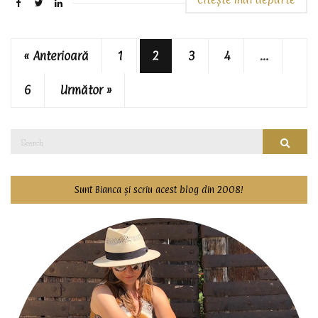
« Anterioară
1
2
3
4
…
6
Următor »
Search
Searc
for:
Sunt Bianca și scriu acest blog din 2008!