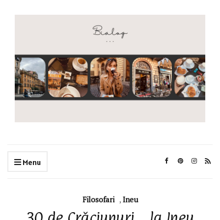
Menu
Filosofari
,
Ineu
30 de Crăciunuri… la Ineu