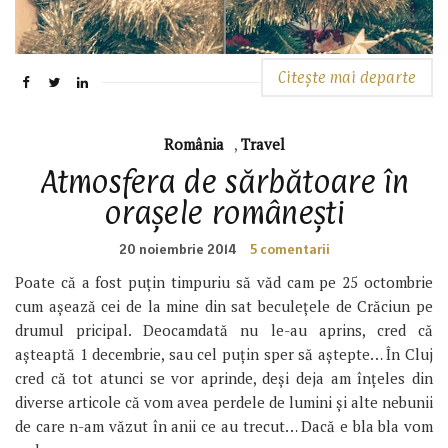
Citește mai departe
România
,
Travel
Atmosfera de sărbătoare în
orașele românești
20 noiembrie 2014
5 comentarii
Poate că a fost puțin timpuriu să văd cam pe 25 octombrie
cum așează cei de la mine din sat beculețele de Crăciun pe
drumul pricipal. Deocamdată nu le-au aprins, cred că
așteaptă 1 decembrie, sau cel puțin sper să aștepte… În Cluj
cred că tot atunci se vor aprinde, deși deja am înțeles din
diverse articole că vom avea perdele de lumini și alte nebunii
de care n-am văzut în anii ce au trecut… Dacă e bla bla vom