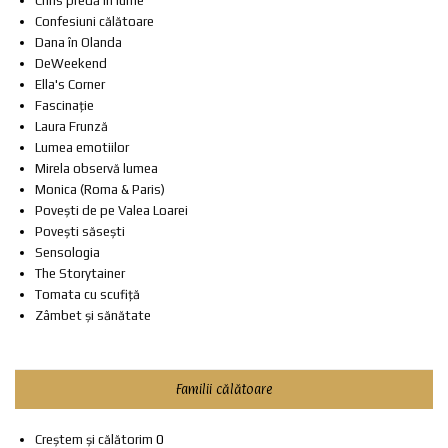
Chris predă în lume
Confesiuni călătoare
Dana în Olanda
DeWeekend
Ella's Corner
Fascinație
Laura Frunză
Lumea emotiilor
Mirela observă lumea
Monica (Roma & Paris)
Povești de pe Valea Loarei
Povești săsești
Sensologia
The Storytainer
Tomata cu scufiță
Zâmbet și sănătate
Familii călătoare
Creștem și călătorim
0