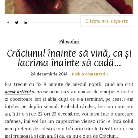
Citește mai departe
Filosofari
Crăciunul înainte să vină, ca și
lacrima înainte să cadă…
24 decembrie 2014
Niciun comentariu
Era trecut cu fix 9 minute de miezul nopții, când am citit
acest articol
și brusc ochii mi s-au umezit de emoție. A fost o
zi obositoare ieri și abia după ce s-a terminat, pe ceas, i-am
înțeles pe deplin sensul. Probabil cândva, într-un oarecare
an, într-o zi de 22 ori 23 decembrie, voi intra într-o oarecare
cafenea, îmi voi lua un cappuccino vienez (căci e încă soiul
meu preferat de cafea) și voi trăi prin trăirile trecătorilor, cea
mai frumoasă zi din an. Și da, ea nu e ziua de Crăciun…