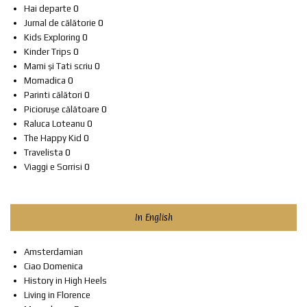
Hai departe
0
Jurnal de călătorie
0
Kids Exploring
0
Kinder Trips
0
Mami și Tati scriu
0
Momadica
0
Parinti călători
0
Piciorușe călătoare
0
Raluca Loteanu
0
The Happy Kid
0
Travelista
0
Viaggi e Sorrisi
0
In English
Amsterdamian
Ciao Domenica
History in High Heels
Living in Florence