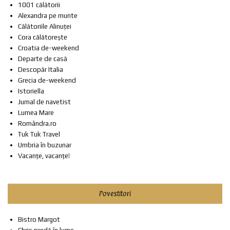
1001 călătorii
Alexandra pe munte
Călătoriile Alinuței
Cora călătorește
Croatia de-weekend
Departe de casă
Descopăr Italia
Grecia de-weekend
Istoriella
Jurnal de navetist
Lumea Mare
Romândra.ro
Tuk Tuk Travel
Umbria în buzunar
Vacanțe, vacanțe!
Povestitori
Bistro Margot