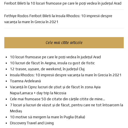
Feribot Bileti
la
10 locuri frumoase pe care le poți vedea în județul Arad
Fethiye Rodos Feribot Bileti
la
Insula Rhodos: 10 impresii despre
vacanța la mare în Grecia în 2021
Cele mai citite articole
10 locuri frumoase pe care le poți vedea în județul Arad
10 lucruri de făcut în Aegina, insula cu gust de fistic
12 trasee, ușoare, de weekend, în județul Cluj
Insula Rhodos: 10 impresii despre vacanța la mare în Grecia în 2021
Toamna Ardeleană
Vacanță în Cipru: lucruri de știut și de făcut în zona Ayia
Napa/Larnaca + day trip la Nicosia
Cele mai frumoase 50 de citate din cărțile citite de mine...
7 locuri și lucruri de văzut și de făcut, pentru care ne tot întoarcem la
Mediaș
10 motive să mergem la mare în Puglia (Italia)
Discovery Travel and Living