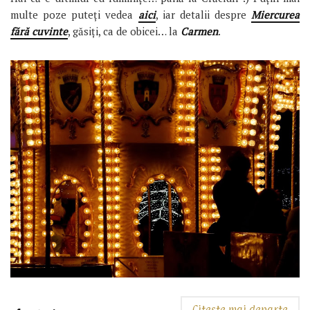
multe poze puteți vedea
aici
, iar detalii despre
Miercurea
fără cuvinte
, găsiți, ca de obicei… la
Carmen
.
Citește mai departe