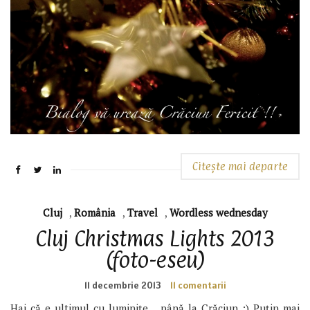
Citește mai departe
Cluj
,
România
,
Travel
,
Wordless wednesday
Cluj Christmas Lights 2013
(foto-eseu)
11 decembrie 2013
11 comentarii
Hai că e ultimul cu luminițe… până la Crăciun :) Puțin mai