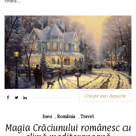
vedea…
Citește mai departe
Ineu
,
România
,
Travel
Magia Crăciunului românesc cu