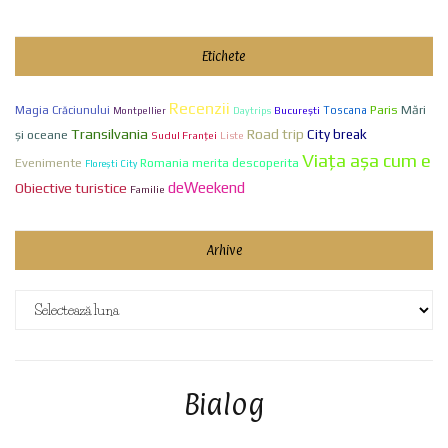
Etichete
Recenzii
Paris
Mări
Magia Crăciunului
Bucureşti
Toscana
Montpellier
Daytrips
Transilvania
Road trip
City break
și oceane
Sudul Franței
Liste
Viaţa aşa cum e
Evenimente
Romania merita descoperita
Florești City
deWeekend
Obiective turistice
Familie
Arhive
Arhive
Bialog