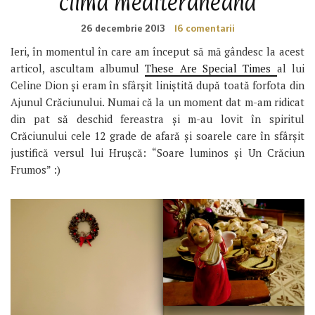
climă mediteraneană
26 decembrie 2013
16 comentarii
Ieri, în momentul în care am început să mă gândesc la acest
articol, ascultam albumul
These Are Special Times
al lui
Celine Dion și eram în sfârșit liniștită după toată forfota din
Ajunul Crăciunului. Numai că la un moment dat m-am ridicat
din pat să deschid fereastra și m-au lovit în spiritul
Crăciunului cele 12 grade de afară și soarele care în sfârșit
justifică versul lui Hrușcă: “Soare luminos și Un Crăciun
Frumos” :)