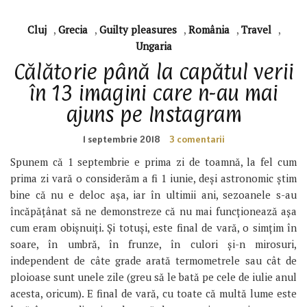
Cluj
,
Grecia
,
Guilty pleasures
,
România
,
Travel
,
Ungaria
Călătorie până la capătul verii
în 13 imagini care n-au mai
ajuns pe Instagram
1 septembrie 2018
3 comentarii
Spunem că 1 septembrie e prima zi de toamnă, la fel cum
prima zi vară o considerăm a fi 1 iunie, deși astronomic știm
bine că nu e deloc așa, iar în ultimii ani, sezoanele s-au
încăpățânat să ne demonstreze că nu mai funcționează așa
cum eram obișnuiți. Și totuși, este final de vară, o simțim în
soare, în umbră, în frunze, în culori și-n mirosuri,
independent de câte grade arată termometrele sau cât de
ploioase sunt unele zile (greu să le bată pe cele de iulie anul
acesta, oricum). E final de vară, cu toate că multă lume este