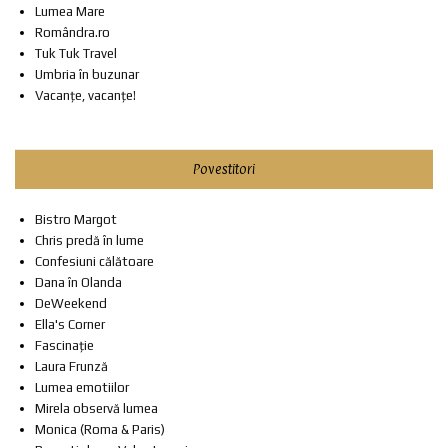
Lumea Mare
Romândra.ro
Tuk Tuk Travel
Umbria în buzunar
Vacanțe, vacanțe!
Povestitori
Bistro Margot
Chris predă în lume
Confesiuni călătoare
Dana în Olanda
DeWeekend
Ella's Corner
Fascinație
Laura Frunză
Lumea emotiilor
Mirela observă lumea
Monica (Roma & Paris)