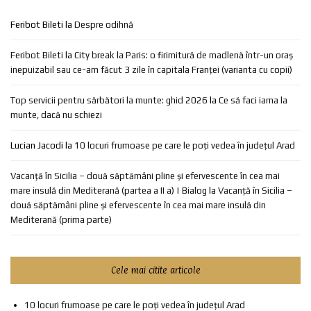
Feribot Bileti
la
Despre odihnă
Feribot Bileti
la
City break la Paris: o firimitură de madlenă într-un oraș
inepuizabil sau ce-am făcut 3 zile în capitala Franței (varianta cu copii)
Top servicii pentru sărbători la munte: ghid 2026
la
Ce să faci iarna la
munte, dacă nu schiezi
Lucian Jacodi
la
10 locuri frumoase pe care le poți vedea în județul Arad
Vacanță în Sicilia – două săptămâni pline și efervescente în cea mai
mare insulă din Mediterană (partea a II a) | Bialog
la
Vacanță în Sicilia –
două săptămâni pline și efervescente în cea mai mare insulă din
Mediterană (prima parte)
Cele mai citite articole
10 locuri frumoase pe care le poți vedea în județul Arad