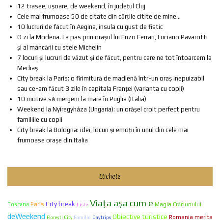
12 trasee, ușoare, de weekend, în județul Cluj
Cele mai frumoase 50 de citate din cărțile citite de mine...
10 lucruri de făcut în Aegina, insula cu gust de fistic
O zi la Modena. La pas prin orașul lui Enzo Ferrari, Luciano Pavarotti
și al mâncării cu stele Michelin
7 locuri și lucruri de văzut și de făcut, pentru care ne tot întoarcem la
Mediaș
City break la Paris: o firimitură de madlenă într-un oraș inepuizabil
sau ce-am făcut 3 zile în capitala Franței (varianta cu copii)
10 motive să mergem la mare în Puglia (Italia)
Weekend la Nyíregyháza (Ungaria): un orășel croit perfect pentru
familiile cu copii
City break la Bologna: idei, locuri și emoții în unul din cele mai
frumoase orașe din Italia
Etichete
Viaţa aşa cum e
City break
Paris
Toscana
Liste
Magia Crăciunului
deWeekend
Obiective turistice
Romania merita
Familie
Florești City
Daytrips