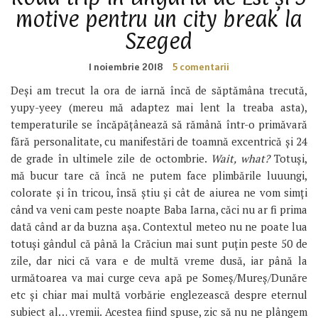
motive pentru un city break la
Szeged
1 noiembrie 2018
5 comentarii
Deși am trecut la ora de iarnă încă de săptămâna trecută,
yupy-yeey (mereu mă adaptez mai lent la treaba asta),
temperaturile se încăpățânează să rămână într-o primăvară
fără personalitate, cu manifestări de toamnă excentrică și 24
de grade în ultimele zile de octombrie.
Wait, what?
Totuși,
mă bucur tare că încă ne putem face plimbările luuungi,
colorate și în tricou, însă știu și cât de aiurea ne vom simți
când va veni cam peste noapte Baba Iarna, căci nu ar fi prima
dată când ar da buzna așa. Contextul meteo nu ne poate lua
totuși gândul că până la Crăciun mai sunt puțin peste 50 de
zile, dar nici că vara e de multă vreme dusă, iar până la
următoarea va mai curge ceva apă pe Someș/Mureș/Dunăre
etc și chiar mai multă vorbărie englezească despre eternul
subiect al… vremii. Acestea fiind spuse, zic să nu ne plângem