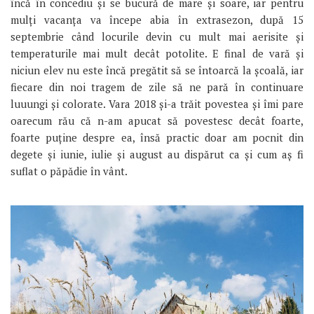
încă în concediu și se bucură de mare și soare, iar pentru
mulți vacanța va începe abia în extrasezon, după 15
septembrie când locurile devin cu mult mai aerisite și
temperaturile mai mult decât potolite. E final de vară și
niciun elev nu este încă pregătit să se întoarcă la școală, iar
fiecare din noi tragem de zile să ne pară în continuare
luuungi și colorate. Vara 2018 și-a trăit povestea și îmi pare
oarecum rău că n-am apucat să povestesc decât foarte,
foarte puține despre ea, însă practic doar am pocnit din
degete și iunie, iulie și august au dispărut ca și cum aș fi
suflat o păpădie în vânt.