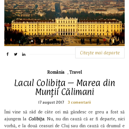
Citește mai departe
România
,
Travel
Lacul Colibița – Marea din
Munții Călimani
17 august 2017
3 comentarii
Îmi vine să râd de câte ori mă gândesc ce greu a fost să
ajungem la
Colibița
. Nu, nu din cauză că ar fi departe, nici
vorbă, e la două ceasuri de Cluj sau din cauză că drumul e