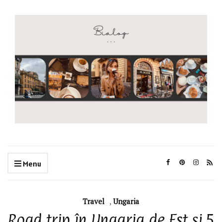
Menu
Travel
,
Ungaria
Road trip în Ungaria de Est și 5