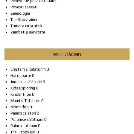
Povești de pe Valea Loarei
Povești săsești
Sensologia
The Storytainer
Tomata cu scufiță
Zâmbet și sănătate
Familii călătoare
Creștem și călătorim
0
Hai departe
0
Jurnal de călătorie
0
Kids Exploring
0
Kinder Trips
0
Mami și Tati scriu
0
Momadica
0
Parinti călători
0
Piciorușe călătoare
0
Raluca Loteanu
0
The Happy Kid
0