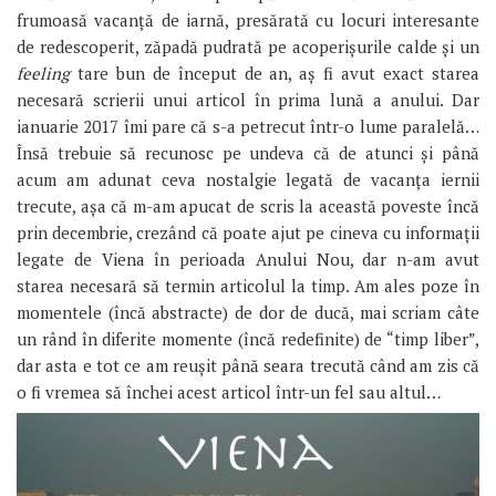
frumoasă vacanță de iarnă, presărată cu locuri interesante
de redescoperit, zăpadă pudrată pe acoperișurile calde și un
feeling
tare bun de început de an, aș fi avut exact starea
necesară scrierii unui articol în prima lună a anului. Dar
ianuarie 2017 îmi pare că s-a petrecut într-o lume paralelă…
Însă trebuie să recunosc pe undeva că de atunci și până
acum am adunat ceva nostalgie legată de vacanța iernii
trecute, așa că m-am apucat de scris la această poveste încă
prin decembrie, crezând că poate ajut pe cineva cu informații
legate de Viena în perioada Anului Nou, dar n-am avut
starea necesară să termin articolul la timp. Am ales poze în
momentele (încă abstracte) de dor de ducă, mai scriam câte
un rând în diferite momente (încă redefinite) de “timp liber”,
dar asta e tot ce am reușit până seara trecută când am zis că
o fi vremea să închei acest articol într-un fel sau altul…