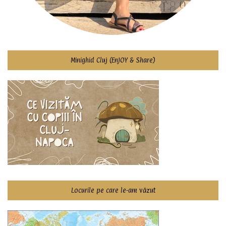
Minighid Cluj (EnJOY & Share)
Locurile pe care le-am văzut