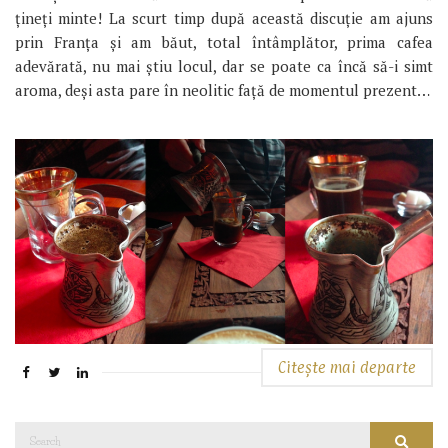
țineți minte! La scurt timp după această discuție am ajuns
prin Franța și am băut, total întâmplător, prima cafea
adevărată, nu mai știu locul, dar se poate ca încă să-i simt
aroma, deși asta pare în neolitic față de momentul prezent…
Citește mai departe
Search
Searc