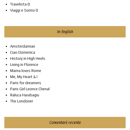
Travelista
0
Viaggi e Sorrisi
0
In English
Amsterdamian
Ciao Domenica
History in High Heels
Living in Florence
Mama loves Rome
Me, My Heart & I
Paris for dreamers
Paris Girl Leonce Chenal
Raluca Harabagiu
The Londoner
Comentarii recente