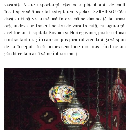
vacanță. N-are importanță, căci ne-a plăcut atât de mult
încât sper să fi meritat așteptarea. Așadar… SARAJEVO! Căci
dacă ar fi să vreau să mă întorc mâine dimineață la prima
oră, undeva pe traseul nostru de vara trecută, cu siguranță,
acel loc ar fi capitala Bosniei și Herțegovinei, poate cel mai
contrastant oraș în care am pus piciorul vreodată. Și vă spun
de la început: încă nu ieșisem bine din oraș când ne-am
gândit ce fain ar fi să ne întoarcem :)