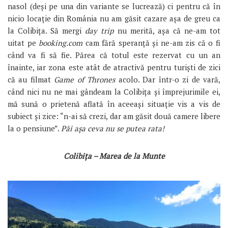
nasol (deși pe una din variante se lucrează) ci pentru că în
nicio locație din România nu am găsit cazare așa de greu ca
la Colibița. Să mergi
day trip
nu merită, așa că ne-am tot
uitat pe
booking.com
cam fără speranță și ne-am zis că o fi
când va fi să fie. Părea că totul este rezervat cu un an
înainte, iar zona este atât de atractivă pentru turiști de zici
că au filmat
Game of Thrones
acolo. Dar într-o zi de vară,
când nici nu ne mai gândeam la Colibița și împrejurimile ei,
mă sună o prietenă aflată în aceeași situație vis a vis de
subiect și zice: “n-ai să crezi, dar am găsit două camere libere
la o pensiune”.
Păi așa ceva nu se putea rata!
Colibița – Marea de la Munte