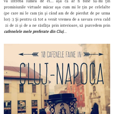
va întreba lumea de el… așa că ar fi bine să-mi țin
promisiunile virtuale măcar așa cum mi le țin pe celelalte
(pe care mi le cam țin și când am de de pierdut de pe urma
lor) :) Și pentru că tot a venit vremea de a savura ceva cald
zi de zi și de a ne răsfăța prin interioare, să purcedem prin
cafenelele mele preferate din Clu
j
…