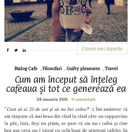
Citește mai departe
Bialog Cafe
,
Filosofari
,
Guilty pleasures
,
Travel
Cum am început să înțeleg
cafeaua și tot ce generează ea
24 ianuarie 2016
11 comentarii
“
Cum să ai 25 de ani și să nu bei cafea?
” :) Îmi amintesc că
am răspuns că mai beau din când în când câte un cappuccino
la plic, însă, deși nu știam, se pare că aia nu-i cafea
și cine
bea așa ceva nu-i văzut cu ochi buni de prietenii cafelei. Să