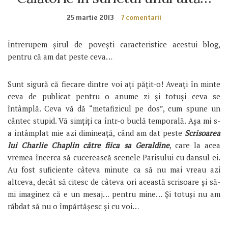
25 martie 2013
7 comentarii
Întrerupem șirul de povești caracteristice acestui blog,
pentru că am dat peste ceva…
Sunt sigură că fiecare dintre voi ați pățit-o! Aveați în minte
ceva de publicat pentru o anume zi și totuși ceva se
întâmplă. Ceva vă dă “metafizicul pe dos”, cum spune un
cântec stupid. Vă simțiți ca într-o buclă temporală. Așa mi s-
a întâmplat mie azi dimineață, când am dat peste
Scrisoarea
lui Charlie Chaplin către fiica sa Geraldine
, care la acea
vremea încerca să cucerească scenele Parisului cu dansul ei.
Au fost suficiente câteva minute ca să nu mai vreau azi
altceva, decât să citesc de câteva ori această scrisoare și să-
mi imaginez că e un mesaj… pentru mine… Și totuși nu am
răbdat să nu o împărtășesc și cu voi…