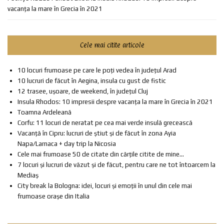
vacanța la mare în Grecia în 2021
Cele mai citite articole
10 locuri frumoase pe care le poți vedea în județul Arad
10 lucruri de făcut în Aegina, insula cu gust de fistic
12 trasee, ușoare, de weekend, în județul Cluj
Insula Rhodos: 10 impresii despre vacanța la mare în Grecia în 2021
Toamna Ardeleană
Corfu: 11 locuri de neratat pe cea mai verde insulă grecească
Vacanță în Cipru: lucruri de știut și de făcut în zona Ayia
Napa/Larnaca + day trip la Nicosia
Cele mai frumoase 50 de citate din cărțile citite de mine...
7 locuri și lucruri de văzut și de făcut, pentru care ne tot întoarcem la
Mediaș
City break la Bologna: idei, locuri și emoții în unul din cele mai
frumoase orașe din Italia