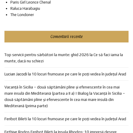
Paris Girl Leonce Chenal
Raluca Harabagiu
The Londoner
Comentarii recente
Top servicii pentru sărbători la munte: ghid 2026
la
Ce să faci iarna la
munte, dacă nu schiezi
Lucian Jacodi
la
10 locuri frumoase pe care le poți vedea în județul Arad
Vacanță în Sicilia – două săptămâni pline și efervescente în cea mai
mare insulă din Mediterană (partea a II a) | Bialog
la
Vacanță în Sicilia –
două săptămâni pline și efervescente în cea mai mare insulă din
Mediterană (prima parte)
Feribot Bileti
la
10 locuri frumoase pe care le poți vedea în județul Arad
Fethiye Rodos Feribot Bileti
la
Insula Rhodos: 10 impresii despre