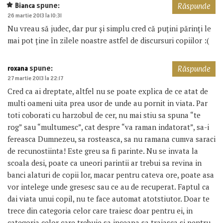
spune:
Bianca
Răspunde
26 martie 2013 la 10:31
Nu vreau să judec, dar pur și simplu cred că puțini părinți le
mai pot ține în zilele noastre astfel de discursuri copiilor :(
spune:
roxana
Răspunde
27 martie 2013 la 22:17
Cred ca ai dreptate, altfel nu se poate explica de ce atat de
multi oameni uita prea usor de unde au pornit in viata. Par
toti coborati cu harzobul de cer, nu mai stiu sa spuna “te
rog” sau “multumesc”, cat despre “va raman indatorat”, sa-i
fereasca Dumnezeu, sa rosteasca, sa nu ramana cumva saraci
de recunostiinta! Este greu sa fi parinte. Nu se invata la
scoala desi, poate ca uneori parintii ar trebui sa revina in
banci alaturi de copii lor, macar pentru cateva ore, poate asa
vor intelege unde gresesc sau ce au de recuperat. Faptul ca
dai viata unui copil, nu te face automat atotstiutor. Doar te
trece din categoria celor care traiesc doar pentru ei, in
categoria celor care trebuie sa inceapa sa traiasca si pentru