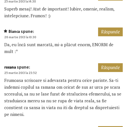
25 martie 2013 la 14:30
Superb mesaj! Atat de important! Iubire, omenie, realism,
intelepciune. Frumos! :)
spune:
Bianca
Răspunde
26 martie 2013 la 10:30
Da, eu încă sunt marcată, mi-a plăcut enorm, ENORM de
mult :*
spune:
roxana
Răspunde
25 martie 2013 la 23:52
Frumoasa scrisoare si adevarata pentru orice parinte. Sa-ti
indemni copilul sa ramana om oricat de sus ar urca pe scara
sccesului, sa nu se lase furat de stralucirea efemerului, sa se
straduiasca mereu sa nu se rupa de viata reala, sa fie
constient ca sansa in viata nu iti da dreptul sa dispretuiesti
pe nimeni.