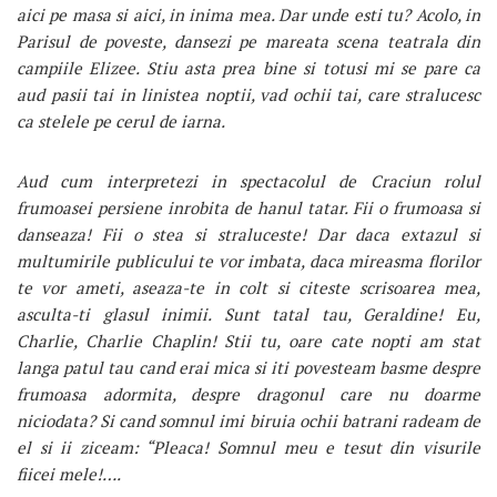
aici pe masa si aici, in inima mea. Dar unde esti tu? Acolo, in
Parisul de poveste, dansezi pe mareata scena teatrala din
campiile Elizee. Stiu asta prea bine si totusi mi se pare ca
aud pasii tai in linistea noptii, vad ochii tai, care stralucesc
ca stelele pe cerul de iarna.
Aud cum interpretezi in spectacolul de Craciun rolul
frumoasei persiene inrobita de hanul tatar. Fii o frumoasa si
danseaza! Fii o stea si straluceste! Dar daca extazul si
multumirile publicului te vor imbata, daca mireasma florilor
te vor ameti, aseaza-te in colt si citeste scrisoarea mea,
asculta-ti glasul inimii. Sunt tatal tau, Geraldine! Eu,
Charlie, Charlie Chaplin! Stii tu, oare cate nopti am stat
langa patul tau cand erai mica si iti povesteam basme despre
frumoasa adormita, despre dragonul care nu doarme
niciodata? Si cand somnul imi biruia ochii batrani radeam de
el si ii ziceam: “Pleaca! Somnul meu e tesut din visurile
fiicei mele!….