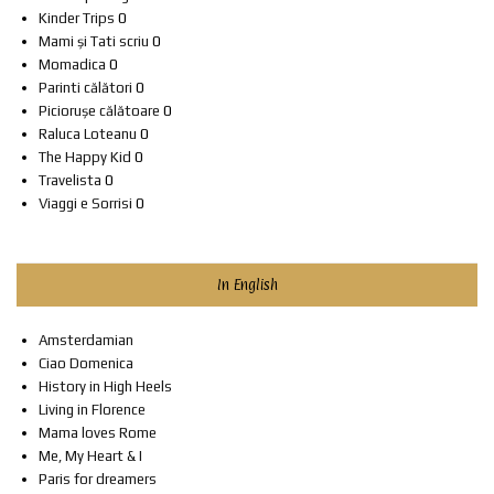
Kinder Trips
0
Mami și Tati scriu
0
Momadica
0
Parinti călători
0
Piciorușe călătoare
0
Raluca Loteanu
0
The Happy Kid
0
Travelista
0
Viaggi e Sorrisi
0
In English
Amsterdamian
Ciao Domenica
History in High Heels
Living in Florence
Mama loves Rome
Me, My Heart & I
Paris for dreamers