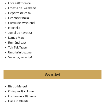
Cora călătorește
Croatia de-weekend
Departe de casă
Descopăr Italia
Grecia de-weekend
Istoriella
Jurnal de navetist
Lumea Mare
Romândra.ro
Tuk Tuk Travel
Umbria în buzunar
Vacanțe, vacanțe!
Povestitori
Bistro Margot
Chris predă în lume
Confesiuni călătoare
Dana în Olanda