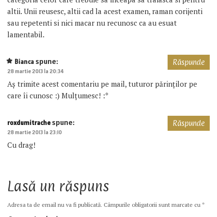
altii. Unii reusesc, altii cad la acest examen, raman corijenti
sau repetenti si nici macar nu recunosc ca au esuat
lamentabil.
spune:
Bianca
Răspunde
28 martie 2013 la 20:34
Aș trimite acest comentariu pe mail, tuturor părinților pe
care îi cunosc :) Mulțumesc! :*
spune:
roxdumitrache
Răspunde
28 martie 2013 la 23:10
Cu drag!
Lasă un răspuns
Adresa ta de email nu va fi publicată.
Câmpurile obligatorii sunt marcate cu
*