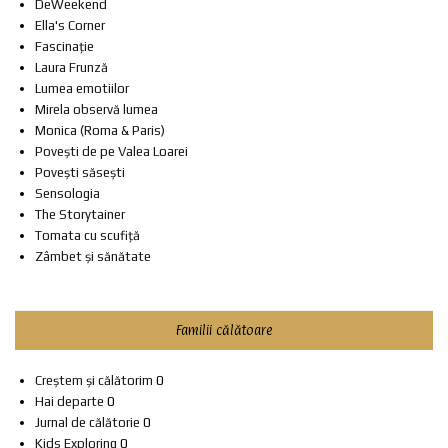
DeWeekend
Ella's Corner
Fascinație
Laura Frunză
Lumea emotiilor
Mirela observă lumea
Monica (Roma & Paris)
Povești de pe Valea Loarei
Povești săsești
Sensologia
The Storytainer
Tomata cu scufiță
Zâmbet și sănătate
Familii călătoare
Creștem și călătorim
0
Hai departe
0
Jurnal de călătorie
0
Kids Exploring
0