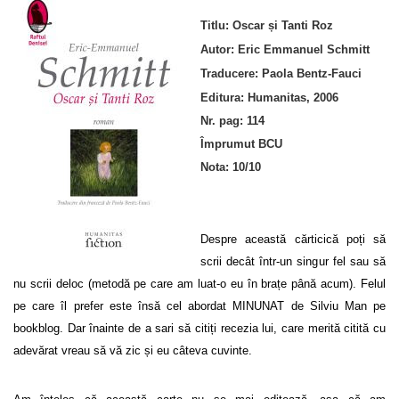
Titlu: Oscar și Tanti Roz
Autor: Eric Emmanuel Schmitt
Traducere:
Paola Bentz-Fauci
Editura: Humanitas, 2006
Nr. pag: 114
Împrumut BCU
Nota: 10/10
Despre această cărticică poți să
scrii decât într-un singur fel sau să
nu scrii deloc (metodă pe care am luat-o eu în brațe până acum). Felul
pe care îl prefer este însă cel abordat MINUNAT de Silviu Man pe
bookblog. Dar înainte de a sari să citiți recezia lui, care merită citită cu
adevărat vreau să vă zic și eu câteva cuvinte.