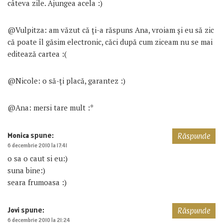
câteva zile. Ajungea acela :)
@Vulpitza: am văzut că ți-a răspuns Ana, vroiam și eu să zic
că poate îl găsim electronic, căci după cum ziceam nu se mai
editează cartea :(
@Nicole: o să-ți placă, garantez :)
@Ana: mersi tare mult :*
spune:
Monica
Răspunde
6 decembrie 2010 la 17:41
o sa o caut si eu:)
suna bine:)
seara frumoasa :)
spune:
Jovi
Răspunde
6 decembrie 2010 la 21:24