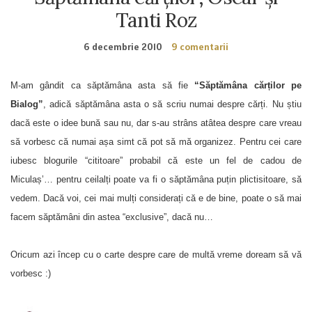
Tanti Roz
6 decembrie 2010
9 comentarii
M-am gândit ca săptămâna asta să fie
“Săptămâna cărților pe
Bialog”
, adică săptămâna asta o să scriu numai despre cărți. Nu știu
dacă este o idee bună sau nu, dar s-au strâns atâtea despre care vreau
să vorbesc că numai așa simt că pot să mă organizez. Pentru cei care
iubesc blogurile “cititoare” probabil că este un fel de cadou de
Miculaș’… pentru ceilalți poate va fi o săptămâna puțin plictisitoare, să
vedem. Dacă voi, cei mai mulți considerați că e de bine, poate o să mai
facem săptămâni din astea “exclusive”, dacă nu…
Oricum azi încep cu o carte despre care de multă vreme doream să vă
vorbesc :)