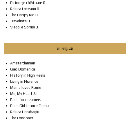
Piciorușe călătoare
0
Raluca Loteanu
0
The Happy Kid
0
Travelista
0
Viaggi e Sorrisi
0
In English
Amsterdamian
Ciao Domenica
History in High Heels
Living in Florence
Mama loves Rome
Me, My Heart & I
Paris for dreamers
Paris Girl Leonce Chenal
Raluca Harabagiu
The Londoner