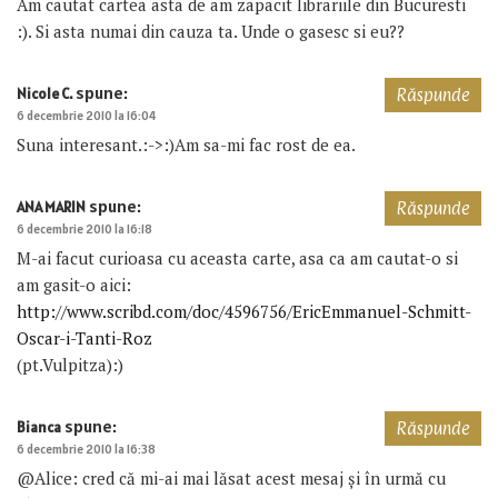
Am cautat cartea asta de am zapacit librariile din Bucuresti
:). Si asta numai din cauza ta. Unde o gasesc si eu??
spune:
Nicole C.
Răspunde
6 decembrie 2010 la 16:04
Suna interesant.:->:)Am sa-mi fac rost de ea.
spune:
ANA MARIN
Răspunde
6 decembrie 2010 la 16:18
M-ai facut curioasa cu aceasta carte, asa ca am cautat-o si
am gasit-o aici:
http://www.scribd.com/doc/4596756/EricEmmanuel-Schmitt-
Oscar-i-Tanti-Roz
(pt.Vulpitza):)
spune:
Bianca
Răspunde
6 decembrie 2010 la 16:38
@Alice: cred că mi-ai mai lăsat acest mesaj și în urmă cu