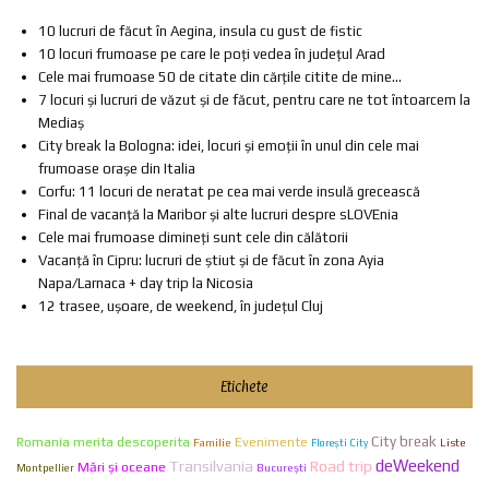
10 lucruri de făcut în Aegina, insula cu gust de fistic
10 locuri frumoase pe care le poți vedea în județul Arad
Cele mai frumoase 50 de citate din cărțile citite de mine...
7 locuri și lucruri de văzut și de făcut, pentru care ne tot întoarcem la
Mediaș
City break la Bologna: idei, locuri și emoții în unul din cele mai
frumoase orașe din Italia
Corfu: 11 locuri de neratat pe cea mai verde insulă grecească
Final de vacanță la Maribor și alte lucruri despre sLOVEnia
Cele mai frumoase dimineți sunt cele din călătorii
Vacanță în Cipru: lucruri de știut și de făcut în zona Ayia
Napa/Larnaca + day trip la Nicosia
12 trasee, ușoare, de weekend, în județul Cluj
Etichete
City break
Evenimente
Romania merita descoperita
Familie
Liste
Florești City
Transilvania
deWeekend
Road trip
Mări și oceane
Bucureşti
Montpellier