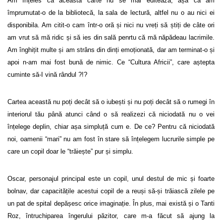
Am înțeles că această carte nu se mai editează, așa că am
împrumutat-o de la bibliotecă, la sala de lectură, altfel nu o au nici ei
disponibila. Am citit-o cam într-o oră și nici nu vreți să știți de câte ori
am vrut să mă ridic și să ies din sală penrtu că mă năpădeau lacrimile.
Am înghițit multe și am strâns din dinți emoționată, dar am terminat-o și
apoi n-am mai fost bună de nimic. Ce “Cultura Africii”, care aștepta
cuminte să-I vină rândul ?!?
Cartea această nu poți decât să o iubești și nu poți decât să o rumegi în
interiorul tău până atunci când o să realizezi că niciodată nu o vei
înțelege deplin, chiar așa simpluță cum e. De ce? Pentru că niciodată
noi, oamenii “mari” nu am fost în stare să înțelegem lucrurile simple pe
care un copil doar le “trăiește” pur și simplu.
Oscar, personajul principal este un copil, unul destul de mic și foarte
bolnav, dar capacitățile acestui copil de a reuși să-și trăiască zilele pe
un pat de spital depășesc orice imaginație. În plus, mai există și o Tanti
Roz, întruchiparea îngerului păzitor, care m-a făcut să ajung la