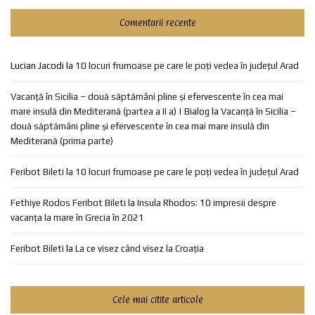
Comentarii recente
Lucian Jacodi
la
10 locuri frumoase pe care le poți vedea în județul Arad
Vacanță în Sicilia – două săptămâni pline și efervescente în cea mai
mare insulă din Mediterană (partea a II a) | Bialog
la
Vacanță în Sicilia –
două săptămâni pline și efervescente în cea mai mare insulă din
Mediterană (prima parte)
Feribot Bileti
la
10 locuri frumoase pe care le poți vedea în județul Arad
Fethiye Rodos Feribot Bileti
la
Insula Rhodos: 10 impresii despre
vacanța la mare în Grecia în 2021
Feribot Bileti
la
La ce visez când visez la Croația
Cele mai citite articole