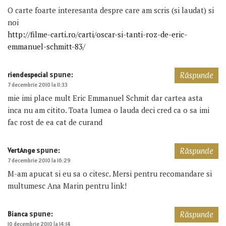
O carte foarte interesanta despre care am scris (si laudat) si
noi
http://filme-carti.ro/carti/oscar-si-tanti-roz-de-eric-
emmanuel-schmitt-83/
spune:
riendespecial
Răspunde
7 decembrie 2010 la 11:33
mie imi place mult Eric Emmanuel Schmit dar cartea asta
inca nu am citito. Toata lumea o lauda deci cred ca o sa imi
fac rost de ea cat de curand
spune:
VertAnge
Răspunde
7 decembrie 2010 la 16:29
M-am apucat si eu sa o citesc. Mersi pentru recomandare si
multumesc Ana Marin pentru link!
spune:
Bianca
Răspunde
10 decembrie 2010 la 14:14