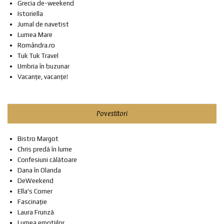
Grecia de-weekend
Istoriella
Jurnal de navetist
Lumea Mare
Romândra.ro
Tuk Tuk Travel
Umbria în buzunar
Vacanțe, vacanțe!
Povestitori
Bistro Margot
Chris predă în lume
Confesiuni călătoare
Dana în Olanda
DeWeekend
Ella's Corner
Fascinație
Laura Frunză
Lumea emotiilor