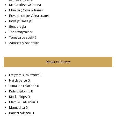
Mirela observă lumea
Monica (Roma & Paris)
Povești de pe Valea Loarei
Povești săsești
Sensologia
The Storytainer
Tomata cu scufiță
Zâmbet și sănătate
Familii călătoare
Creștem și călătorim
0
Hai departe
0
Jurnal de călătorie
0
Kids Exploring
0
Kinder Trips
0
Mami și Tati scriu
0
Momadica
0
Parinti călători
0