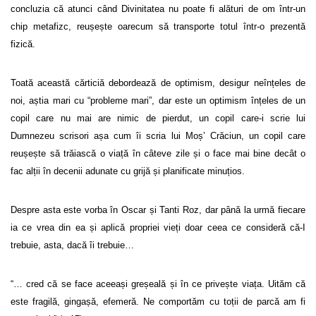
concluzia că atunci când Divinitatea nu poate fi alături de om într-un
chip metafizc, reușește oarecum să transporte totul într-o prezentă
fizică.
Toată această cărticiă debordează de optimism, desigur neînțeles de
noi, aștia mari cu “probleme mari”, dar este un optimism înțeles de un
copil care nu mai are nimic de pierdut, un copil care-i scrie lui
Dumnezeu scrisori așa cum îi scria lui Moș’ Crăciun, un copil care
reușește să trăiască o viață în câteve zile și o face mai bine decât o
fac alții în decenii adunate cu grijă și planificate minuțios.
Despre asta este vorba în Oscar și Tanti Roz, dar până la urmă fiecare
ia ce vrea din ea și aplică propriei vieți doar ceea ce consideră că-I
trebuie, asta, dacă îi trebuie…
“… cred că se face aceeași greșeală și în ce privește viața. Uităm că
este fragilă, gingașă, efemeră. Ne comportăm cu toții de parcă am fi