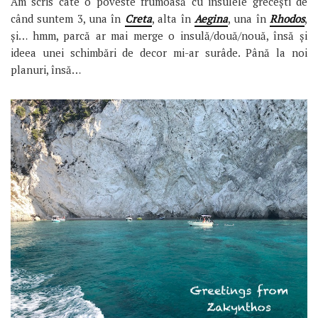
Am scris câte o poveste frumoasă cu insulele grecești de
când suntem 3, una în
Creta
, alta în
Aegina
, una în
Rhodos
,
și… hmm, parcă ar mai merge o insulă/două/nouă, însă și
ideea unei schimbări de decor mi-ar surâde. Până la noi
planuri, însă…