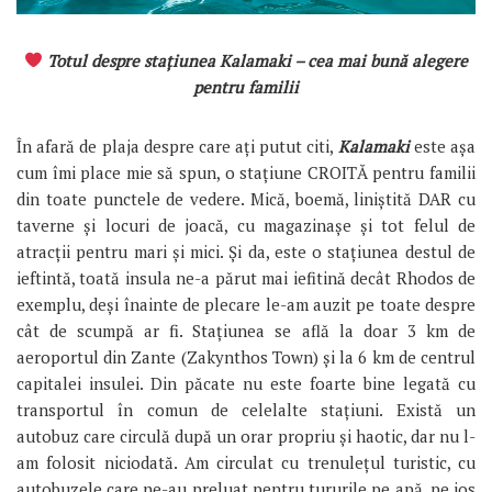
Totul despre stațiunea Kalamaki – cea mai bună alegere
pentru familii
În afară de plaja despre care ați putut citi,
Kalamaki
este așa
cum îmi place mie să spun, o stațiune CROITĂ pentru familii
din toate punctele de vedere. Mică, boemă, liniștită DAR cu
taverne și locuri de joacă, cu magazinașe și tot felul de
atracții pentru mari și mici. Și da, este o stațiunea destul de
ieftintă, toată insula ne-a părut mai iefitină decât Rhodos de
exemplu, deși înainte de plecare le-am auzit pe toate despre
cât de scumpă ar fi. Stațiunea se află la doar 3 km de
aeroportul din Zante (Zakynthos Town) și la 6 km de centrul
capitalei insulei. Din păcate nu este foarte bine legată cu
transportul în comun de celelalte stațiuni. Există un
autobuz care circulă după un orar propriu și haotic, dar nu l-
am folosit niciodată. Am circulat cu trenulețul turistic, cu
autobuzele care ne-au preluat pentru tururile pe apă, pe jos