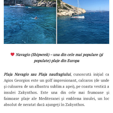
Navagio (Shipwrek) – una din cele mai populare (și
populate) plaje din Europa
Plaja Navagio sau Plaja naufragiului
, cunoscută inițial ca
Agios Georgios este un golf impresionant, calcaros (de unde
și culoarea de un albastru sublim a apei), pe coasta vestică a
insulei Zakynthos. Este una din cele mai frumoase și
faimoase plaje ale Mediteranei și emblema insulei, un loc
absolut de neratat dacă ajungeți în Zakynthos.