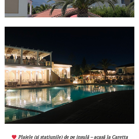
Plajele (și stațiunile) de pe insulă – acasă la Caretta