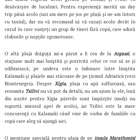
desăvărșire de localnici. Pentru experiență merită un day
trip până acolo (noi am mers pe jos pe plajă și ne-am întors
cu taxiul), dar nu vă recomand să vă cazați acolo decât în
cazul în care sunțeți un grup de tineri fără copii, care adoră
cluburile și nopțile zgomotoase.
O altă plajă drăguță mi-a părut a fi cea de la
Argassi
, o
stațiune mult mai liniștită și potrivită celor ce vor să se și
odihnească, pe undeva este o îmbinare între liniștita
Kalamaki și plajele mai stâcoase de pe țărmul Adriaticii (vezi
Muntenegru). Despre
Xigia
, plaja cu apă sulfuroasă, sau
renumita
Tsilivi
nu vă pot da detalii, nu am ajuns la ele, însă
din auzite pentru Xigia părerile sunt împărțite (mulți nu
suportă mirosul apei de acolo), iar Tsilivi este la mare
concurență cu Kalamaki când vine de vorba de familiile cu
copii care aleg să ajungă aici.
O mențiune specială pentru plaja de pe
insula Marathonisi