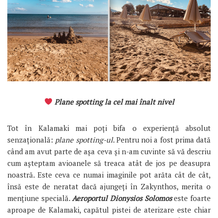
Plane spotting la cel mai înalt nivel
Tot în Kalamaki mai poți bifa o experiență absolut
senzațională:
plane spotting-ul
. Pentru noi a fost prima dată
când am avut parte de așa ceva și n-am cuvinte să vă descriu
cum așteptam avioanele să treaca atât de jos pe deasupra
noastră. Este ceva ce numai imaginile pot arăta cât de cât,
însă este de neratat dacă ajungeți în Zakynthos, merita o
mențiune specială.
Aeroportul Dionysios Solomos
este foarte
aproape de Kalamaki, capătul pistei de aterizare este chiar