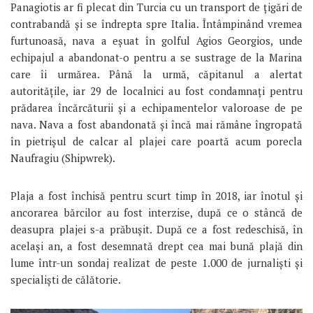
Panagiotis ar fi plecat din Turcia cu un transport de țigări de
contrabandă și se îndrepta spre Italia. Întâmpinând vremea
furtunoasă, nava a eșuat în golful Agios Georgios, unde
echipajul a abandonat-o pentru a se sustrage de la Marina
care îi urmărea. Până la urmă, căpitanul a alertat
autoritățile, iar 29 de localnici au fost condamnați pentru
prădarea încărcăturii și a echipamentelor valoroase de pe
nava. Nava a fost abandonată și încă mai rămâne îngropată
în pietrișul de calcar al plajei care poartă acum porecla
Naufragiu (Shipwrek).
Plaja a fost închisă pentru scurt timp în 2018, iar înotul și
ancorarea bărcilor au fost interzise, ​​după ce o stâncă de
deasupra plajei s-a prăbușit. După ce a fost redeschisă, în
același an, a fost desemnată drept cea mai bună plajă din
lume într-un sondaj realizat de peste 1.000 de jurnaliști și
specialiști de călătorie.