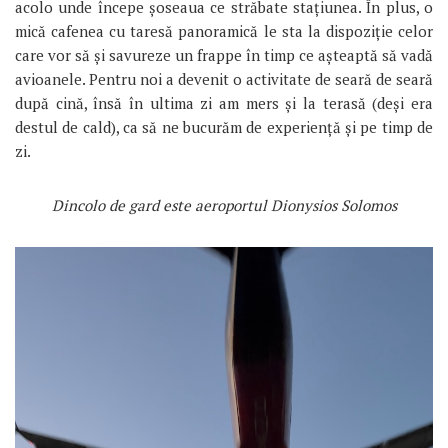
acolo unde începe șoseaua ce străbate stațiunea. În plus, o
mică cafenea cu taresă panoramică le sta la dispoziție celor
care vor să și savureze un frappe în timp ce așteaptă să vadă
avioanele. Pentru noi a devenit o activitate de seară de seară
după cină, însă în ultima zi am mers și la terasă (deși era
destul de cald), ca să ne bucurăm de experiență și pe timp de
zi.
Dincolo de gard este aeroportul Dionysios Solomos