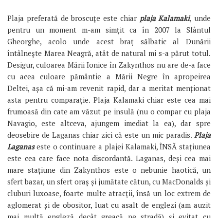
Plaja preferată de broscuțe este chiar
plaja Kalamaki
, unde
pentru un moment m-am simțit ca în 2007 la Sfântul
Gheorghe, acolo unde acest braț sălbatic al Dunării
întâlnește Marea Neagră, atât de natural mi s-a părut totul.
Desigur, culoarea Mării Ionice în Zakynthos nu are de-a face
cu acea culoare pământie a Mării Negre în apropeirea
Deltei, așa că mi-am revenit rapid, dar a meritat menționat
asta pentru comparație. Plaja Kalamaki chiar este cea mai
frumoasă din cate am văzut pe insulă (nu o compar cu plaja
Navagio, este altceva, ajungem imediat la ea), dar spre
deosebire de Laganas chiar zici că este un mic paradis.
Plaja
Laganas
este o continuare a plajei Kalamaki, ÎNSĂ stațiunea
este cea care face nota discordantă. Laganas, deși cea mai
mare stațiune din Zakynthos este o nebunie haotică, un
sfert bazar, un sfert oraș și jumătate cătun, cu MacDonalds și
cluburi luxoase, foarte multe atracții, însă un loc extrem de
aglomerat și de obositor, luat cu asalt de englezi (am auzit
mai multă engleză decât greacă pe stradă) și evitat cu