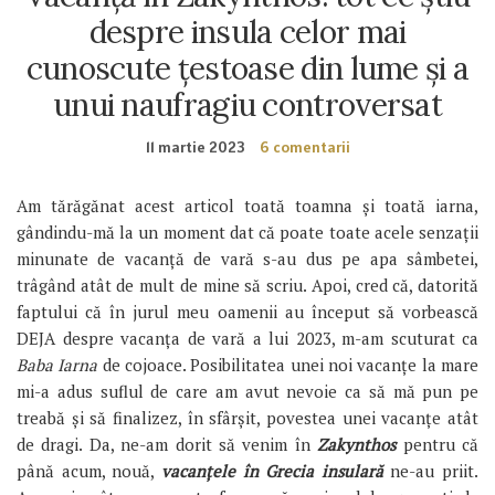
despre insula celor mai
cunoscute țestoase din lume și a
unui naufragiu controversat
11 martie 2023
6 comentarii
Am tărăgănat acest articol toată toamna și toată iarna,
gândindu-mă la un moment dat că poate toate acele senzații
minunate de vacanță de vară s-au dus pe apa sâmbetei,
trâgând atât de mult de mine să scriu. Apoi, cred că, datorită
faptului că în jurul meu oamenii au început să vorbească
DEJA despre vacanța de vară a lui 2023, m-am scuturat ca
Baba Iarna
de cojoace. Posibilitatea unei noi vacanțe la mare
mi-a adus suflul de care am avut nevoie ca să mă pun pe
treabă și să finalizez, în sfârșit, povestea unei vacanțe atât
de dragi. Da, ne-am dorit să venim în
Zakynthos
pentru că
până acum, nouă,
vacanțele în Grecia
insulară
ne-au priit.