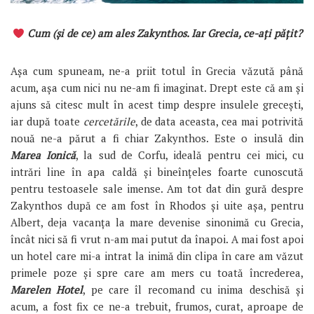
Cum (și de ce) am ales Zakynthos. Iar Grecia, ce-ați pățit?
Așa cum spuneam, ne-a priit totul în Grecia văzută până
acum, așa cum nici nu ne-am fi imaginat. Drept este că am și
ajuns să citesc mult în acest timp despre insulele grecești,
iar după toate
cercetările
, de data aceasta, cea mai potrivită
nouă ne-a părut a fi chiar Zakynthos. Este o insulă din
Marea Ionică
, la sud de Corfu, ideală pentru cei mici, cu
intrări line în apa caldă și bineînțeles foarte cunoscută
pentru testoasele sale imense. Am tot dat din gură despre
Zakynthos după ce am fost în Rhodos și uite așa, pentru
Albert, deja vacanța la mare devenise sinonimă cu Grecia,
încât nici să fi vrut n-am mai putut da înapoi. A mai fost apoi
un hotel care mi-a intrat la inimă din clipa în care am văzut
primele poze și spre care am mers cu toată încrederea,
Marelen Hotel
, pe care îl recomand cu inima deschisă și
acum, a fost fix ce ne-a trebuit, frumos, curat, aproape de