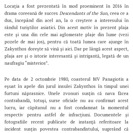
Locația a fost prezentată în mod proeminent în 2016 în
drama coreeană de succes
Descendants of the Sun
, ceea ce a
dus, începând din acel an, la o creștere a interesului în
rândul turiștilor asiatici. Din acest motiv în prezent plaja
este și una din cele mai aglomerate plaje din lume (vezi
pozele de mai jos), pentru că toată lumea care ajunge în
Zakynthos dorește să vină și aici. Dar pe lângă acest aspect,
plaja are și o istorie interesantă și intrigantă, legată de un
naufragiu “misterios”.
Pe data de 2 octombrie 1980, coasterul MV Panagiotis a
eșuat în apele din jurul insulei Zakynthos în timpul unei
furtuni năprasnice. Unele zvonuri susțin că nava făcea
contrabandă, totuși, surse oficiale nu au confirmat acest
lucru, iar căpitanul nu a fost condamnat la momentul
respectiv pentru astfel de infracțiuni. Documentele și
fotografiile recent publicate de instanță referitoare la
incident susțin povestea contrabandistului, sugerând că