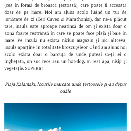
(cea în formă de broască țestoasă), care poate fi accesată
doar de pe mare. Noi am ajuns acolo luând un tur de
jumătate de zi (Keri Caves și Marathonisi), dar ne-a plăcut
tare, insula este aproape neatinsă de om și există doar o
zonă foarte restrânsă în care se poate face plajă și baie în
mare. Pe insulă nu există niciun magazin și nici altceva,
insula aparține în totalitate broscuțeleor. Când am ajuns noi
acolo exista doar o bărcuță de unde puteai să-ți iei o
înghețată, un suc rece sau un hot-dog. În rest apa, nisip și
vegetație. SUPERB!
Plaja Kalamaki, locurile marcate unde țestoasele și-au depus
ouăle