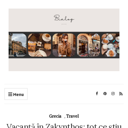
Menu
Grecia
,
Travel
Vacanță în Zakynthos: tot ce știu