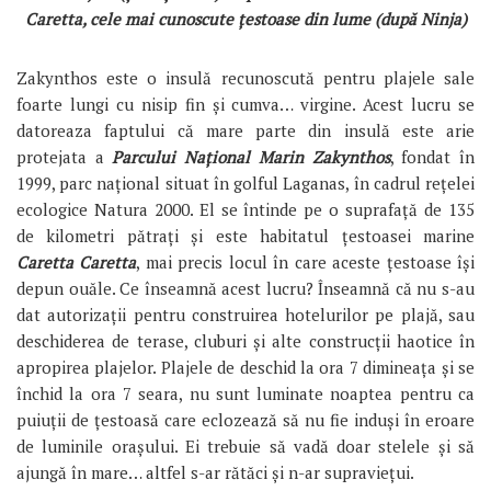
Caretta, cele mai cunoscute țestoase din lume (după Ninja)
Zakynthos este o insulă recunoscută pentru plajele sale
foarte lungi cu nisip fin și cumva… virgine. Acest lucru se
datoreaza faptului că mare parte din insulă este arie
protejata a
Parcului Național Marin Zakynthos
, fondat în
1999, parc național situat în golful Laganas, în cadrul rețelei
ecologice Natura 2000. El se întinde pe o suprafață de 135
de kilometri pătrați și este habitatul țestoasei marine
Caretta Caretta
, mai precis locul în care aceste țestoase își
depun ouăle. Ce înseamnă acest lucru? Înseamnă că nu s-au
dat autorizații pentru construirea hotelurilor pe plajă, sau
deschiderea de terase, cluburi și alte construcții haotice în
apropirea plajelor. Plajele de deschid la ora 7 dimineața și se
închid la ora 7 seara, nu sunt luminate noaptea pentru ca
puiuții de țestoasă care eclozează să nu fie induși în eroare
de luminile orașului. Ei trebuie să vadă doar stelele și să
ajungă în mare… altfel s-ar rătăci și n-ar supraviețui.