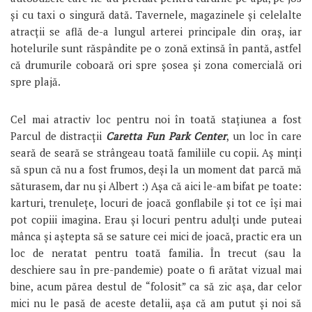
și cu taxi o singură dată. Tavernele, magazinele și celelalte
atracții se află de-a lungul arterei principale din oraș, iar
hotelurile sunt răspândite pe o zonă extinsă în pantă, astfel
că drumurile coboară ori spre șosea și zona comercială ori
spre plajă.
Cel mai atractiv loc pentru noi în toată stațiunea a fost
Parcul de distracții
Caretta Fun Park Center
, un loc în care
seară de seară se strângeau toată familiile cu copii. Aș minți
să spun că nu a fost frumos, deși la un moment dat parcă mă
săturasem, dar nu și Albert :) Așa că aici le-am bifat pe toate:
karturi, trenulețe, locuri de joacă gonflabile și tot ce își mai
pot copiii imagina. Erau și locuri pentru adulți unde puteai
mânca și aștepta să se sature cei mici de joacă, practic era un
loc de neratat pentru toată familia. În trecut (sau la
deschiere sau în pre-pandemie) poate o fi arătat vizual mai
bine, acum părea destul de “folosit” ca să zic așa, dar celor
mici nu le pasă de aceste detalii, așa că am putut și noi să