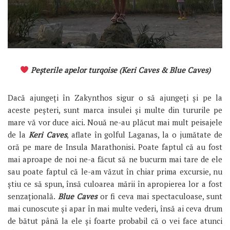
Peșterile apelor turqoise (Keri Caves & Blue Caves)
Dacă ajungeți în Zakynthos sigur o să ajungeți și pe la
aceste peșteri, sunt marca insulei și multe din tururile pe
mare vă vor duce aici. Nouă ne-au plăcut mai mult peisajele
de la
Keri Caves
, aflate în golful Laganas, la o jumătate de
oră pe mare de Insula Marathonisi. Poate faptul că au fost
mai aproape de noi ne-a făcut să ne bucurm mai tare de ele
sau poate faptul că le-am văzut în chiar prima excursie, nu
știu ce să spun, însă culoarea mării în apropierea lor a fost
senzațională.
Blue Caves
or fi ceva mai spectaculoase, sunt
mai cunoscute și apar în mai multe vederi, însă ai ceva drum
de bătut până la ele și foarte probabil că o vei face atunci