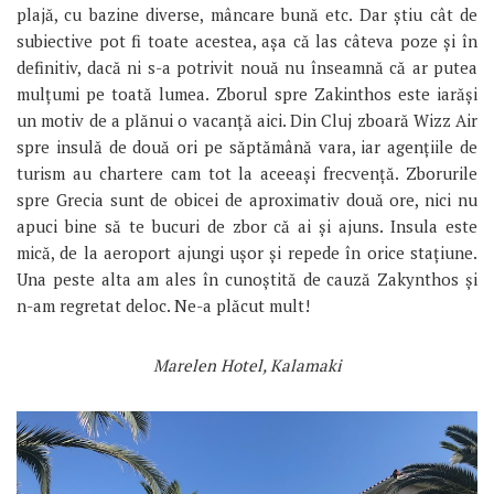
plajă, cu bazine diverse, mâncare bună etc. Dar știu cât de
subiective pot fi toate acestea, așa că las câteva poze și în
definitiv, dacă ni s-a potrivit nouă nu înseamnă că ar putea
mulțumi pe toată lumea. Zborul spre Zakinthos este iarăși
un motiv de a plănui o vacanță aici. Din Cluj zboară Wizz Air
spre insulă de două ori pe săptămână vara, iar agențiile de
turism au chartere cam tot la aceeași frecvență. Zborurile
spre Grecia sunt de obicei de aproximativ două ore, nici nu
apuci bine să te bucuri de zbor că ai și ajuns. Insula este
mică, de la aeroport ajungi ușor și repede în orice stațiune.
Una peste alta am ales în cunoștită de cauză Zakynthos și
n-am regretat deloc. Ne-a plăcut mult!
Marelen Hotel, Kalamaki