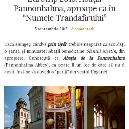
Pannonhalma, aproape ca în
“Numele Trandafirului”
5 septembrie 2015
2 comentarii
Dacă ajungeți cândva
prin Győr
, trebuie neapărat să acordați
o șansă și minunatei Abații benedictine
Sfântul Martin
, din
apropiere. Cunoscută ca
Abația de la Pannonhalma
(Pannonhalma Abbey), ea poate fi un loc de care să nu fi
auzit, însă se va dovedi o “perlă” din vestul Ungariei.