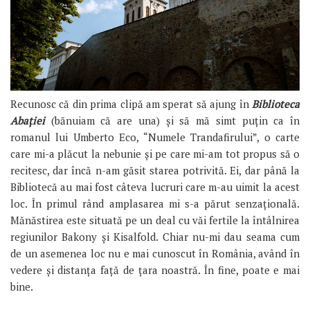
Recunosc că din prima clipă am sperat să ajung în
Biblioteca
Abației
(bănuiam că are una) și să mă simt puțin ca în
romanul lui Umberto Eco, “Numele Trandafirului”, o carte
care mi-a plăcut la nebunie și pe care mi-am tot propus să o
recitesc, dar încă n-am găsit starea potrivită. Ei, dar până la
Bibliotecă au mai fost câteva lucruri care m-au uimit la acest
loc. În primul rând amplasarea mi s-a părut senzațională.
Mănăstirea este situată pe un deal cu văi fertile la întâlnirea
regiunilor Bakony şi Kisalfold. Chiar nu-mi dau seama cum
de un asemenea loc nu e mai cunoscut în România, având în
vedere și distanța față de țara noastră. În fine, poate e mai
bine.