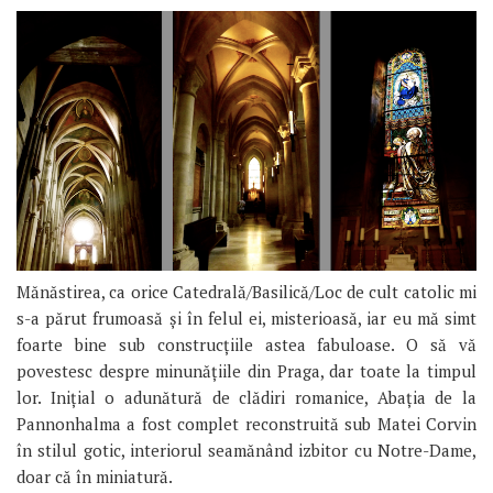
Mănăstirea, ca orice Catedrală/Basilică/Loc de cult catolic mi
s-a părut frumoasă și în felul ei, misterioasă, iar eu mă simt
foarte bine sub construcțiile astea fabuloase. O să vă
povestesc despre minunățiile din Praga, dar toate la timpul
lor. Inițial o adunătură de clădiri romanice, Abația de la
Pannonhalma a fost complet reconstruită sub Matei Corvin
în stilul gotic, interiorul seamănând izbitor cu Notre-Dame,
doar că în miniatură.