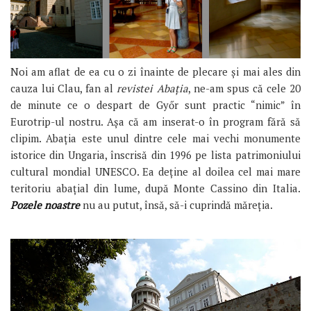
Noi am aflat de ea cu o zi înainte de plecare și mai ales din
cauza lui Clau, fan al
revistei Abația
, ne-am spus că cele 20
de minute ce o despart de Győr sunt practic “nimic” în
Eurotrip-ul nostru. Așa că am inserat-o în program fără să
clipim. Abația este unul dintre cele mai vechi monumente
istorice din Ungaria, înscrisă din 1996 pe lista patrimoniului
cultural mondial UNESCO. Ea deține al doilea cel mai mare
teritoriu abațial din lume, după Monte Cassino din Italia.
Pozele noastre
nu au putut, însă, să-i cuprindă măreția.