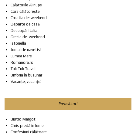
Călătoriile Alinuței
Cora călătorește
Croatia de-weekend
Departe de casă
Descopăr Italia
Grecia de-weekend
Istoriella
Jurnal de navetist
Lumea Mare
Romândra.ro
Tuk Tuk Travel
Umbria în buzunar
Vacanțe, vacanțe!
Povestitori
Bistro Margot
Chris predă în lume
Confesiuni călătoare