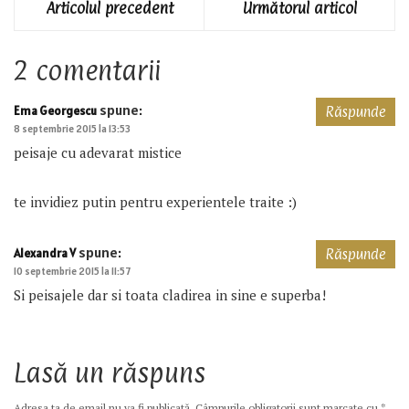
Articolul precedent
Următorul articol
2 comentarii
spune:
Ema Georgescu
Răspunde
8 septembrie 2015 la 13:53
peisaje cu adevarat mistice
te invidiez putin pentru experientele traite :)
spune:
Alexandra V
Răspunde
10 septembrie 2015 la 11:57
Si peisajele dar si toata cladirea in sine e superba!
Lasă un răspuns
Adresa ta de email nu va fi publicată.
Câmpurile obligatorii sunt marcate cu
*