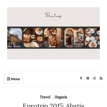
Menu
Travel
,
Ungaria
Eurotrip 2015: Abația