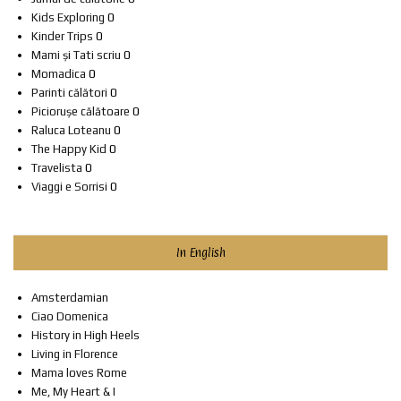
Kids Exploring
0
Kinder Trips
0
Mami și Tati scriu
0
Momadica
0
Parinti călători
0
Piciorușe călătoare
0
Raluca Loteanu
0
The Happy Kid
0
Travelista
0
Viaggi e Sorrisi
0
In English
Amsterdamian
Ciao Domenica
History in High Heels
Living in Florence
Mama loves Rome
Me, My Heart & I