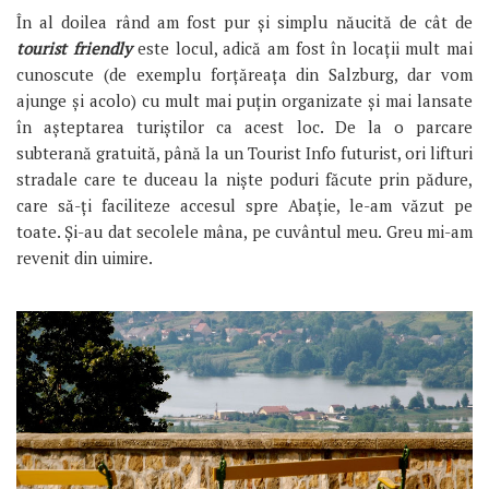
În al doilea rând am fost pur și simplu năucită de cât de
tourist friendly
este locul, adică am fost în locații mult mai
cunoscute (de exemplu forțăreața din Salzburg, dar vom
ajunge și acolo) cu mult mai puțin organizate și mai lansate
în așteptarea turiștilor ca acest loc. De la o parcare
subterană gratuită, până la un Tourist Info futurist, ori lifturi
stradale care te duceau la niște poduri făcute prin pădure,
care să-ți faciliteze accesul spre Abație, le-am văzut pe
toate. Și-au dat secolele mâna, pe cuvântul meu. Greu mi-am
revenit din uimire.