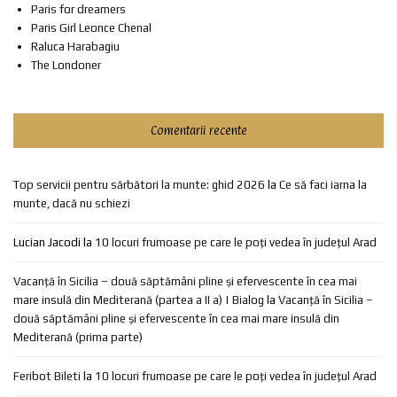
Paris for dreamers
Paris Girl Leonce Chenal
Raluca Harabagiu
The Londoner
Comentarii recente
Top servicii pentru sărbători la munte: ghid 2026
la
Ce să faci iarna la
munte, dacă nu schiezi
Lucian Jacodi
la
10 locuri frumoase pe care le poți vedea în județul Arad
Vacanță în Sicilia – două săptămâni pline și efervescente în cea mai
mare insulă din Mediterană (partea a II a) | Bialog
la
Vacanță în Sicilia –
două săptămâni pline și efervescente în cea mai mare insulă din
Mediterană (prima parte)
Feribot Bileti
la
10 locuri frumoase pe care le poți vedea în județul Arad