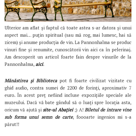
Ulterior am aflat și faptul că toate astea s-ar datora și unui
aspect mai… puțin spiritual (sau mă rog, mai lumesc, hai să
zicem) și anume producția de vin. La Pannonhalma se produc
vinuri fine și renumite, cunoscătorii vin aici ca în pelerinaj.
Am descoperit un articol foarte fain despre vinurile de la
Pannonhalma,
aici
.
Mănăstirea și Biblioteca
pot fi foarte civilizat vizitate cu
ghid audio, contra sumei de 2200 de forinți, aproximativ 7
euro. În acest preț nefiind incluse expozițiile speciale ale
muzeului. Dacă vă bate gândul să o luați spre locația asta,
oricum vă ajută și
site-ul Abației
;) A!
Biletul de intrare vine
sub forma unui semn de carte
, foooarte ingenios mi s-a
părut!!