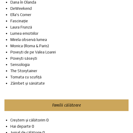
Dana în Olanda
DeWeekend
Ella's Corner
Fascinație
Laura Frunză
Lumea emotiilor
Mirela observă lumea
Monica (Roma & Paris)
Povești de pe Valea Loarei
Povești săsești
Sensologia
The Storytainer
Tomata cu scufiță
Zâmbet și sănătate
Familii călătoare
Creștem și călătorim
0
Hai departe
0
Jurnal de călătorie
0