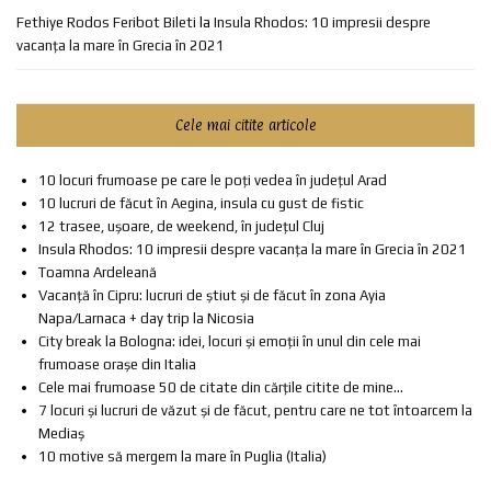
Fethiye Rodos Feribot Bileti
la
Insula Rhodos: 10 impresii despre
vacanța la mare în Grecia în 2021
Cele mai citite articole
10 locuri frumoase pe care le poți vedea în județul Arad
10 lucruri de făcut în Aegina, insula cu gust de fistic
12 trasee, ușoare, de weekend, în județul Cluj
Insula Rhodos: 10 impresii despre vacanța la mare în Grecia în 2021
Toamna Ardeleană
Vacanță în Cipru: lucruri de știut și de făcut în zona Ayia
Napa/Larnaca + day trip la Nicosia
City break la Bologna: idei, locuri și emoții în unul din cele mai
frumoase orașe din Italia
Cele mai frumoase 50 de citate din cărțile citite de mine...
7 locuri și lucruri de văzut și de făcut, pentru care ne tot întoarcem la
Mediaș
10 motive să mergem la mare în Puglia (Italia)