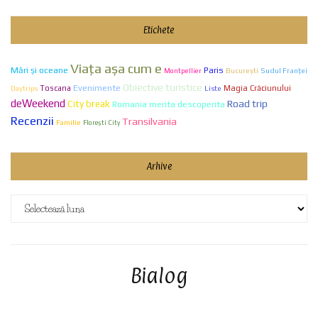
Etichete
Viaţa aşa cum e
Mări și oceane
Paris
Bucureşti
Sudul Franței
Montpellier
Obiective turistice
Evenimente
Toscana
Liste
Magia Crăciunului
Daytrips
deWeekend
City break
Road trip
Romania merita descoperita
Recenzii
Transilvania
Familie
Florești City
Arhive
Arhive
Bialog