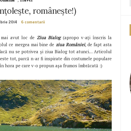
-nțolește, românește!)
brie 2014
6 comentarii
m mai avut loc de
Ziua Bialog
(apropo v-ați înscris la
icolul ce mergea mai bine de
ziua României
, de fapt asta
că nu se potrivea și ziua Bialog tot atunci… Articolul
peste tot, parcă n-ar fi inspirate din costumele populare
ți în hora pe care v-o propun așa frumos îmbrăcată :)