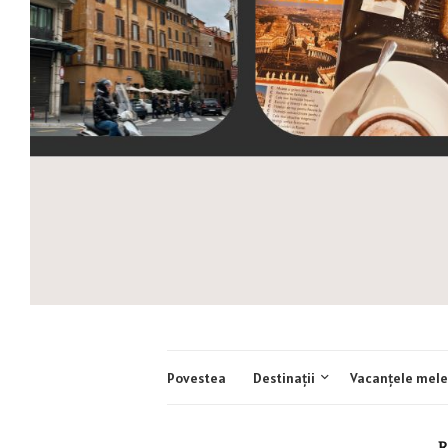
Povestea
Destinații
Vacanțele mele
R