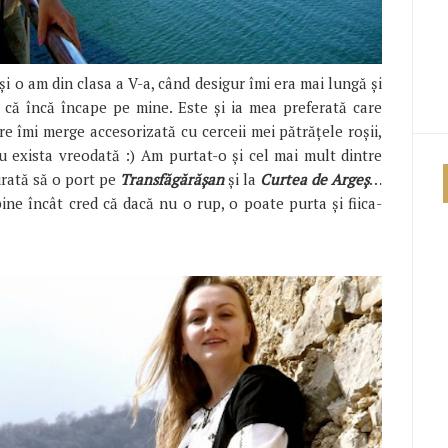
i o am din clasa a V-a, când desigur îmi era mai lungă și
l că încă încape pe mine. Este și ia mea preferată care
are îmi merge accesorizată cu cerceii mei pătrățele roșii,
au exista vreodată :) Am purtat-o și cel mai mult dintre
irată să o port pe
Transfăgărășan
și la
Curtea de Argeș
…
ine încât cred că dacă nu o rup, o poate purta și fiica-