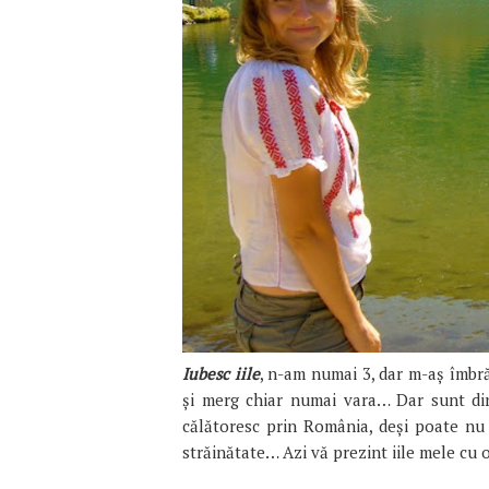
Iubesc iile
, n-am numai 3, dar m-aș îmbră
și merg chiar numai vara… Dar sunt din
călătoresc prin România, deși poate nu a
străinătate… Azi vă prezint iile mele cu 