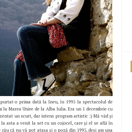
purtat-o prima dată la Ineu, în 1995 la spectacolul de
i la Marea Unire de la Alba Iulia. Era un 1 decembrie cu
ezentat un scurt, dar intens program artistic :) Mă văd și
a asta a venit la set cu un cojocel, care și el se află în
 rău că nu vă pot atașa și o poză din 1995, deși am una