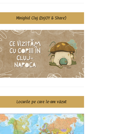
Minighid Cluj (EnJOY & Share)
Locurile pe care le-am văzut