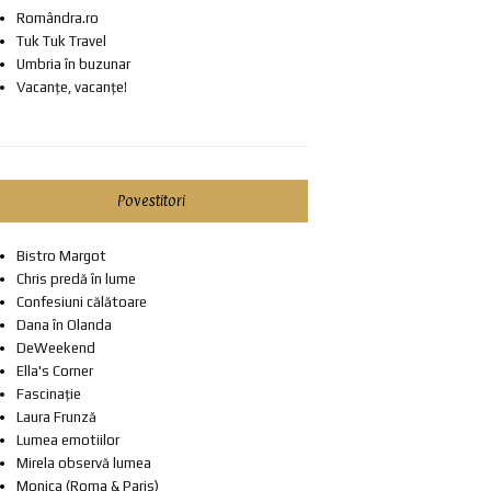
Romândra.ro
Tuk Tuk Travel
Umbria în buzunar
Vacanțe, vacanțe!
Povestitori
Bistro Margot
Chris predă în lume
Confesiuni călătoare
Dana în Olanda
DeWeekend
Ella's Corner
Fascinație
Laura Frunză
Lumea emotiilor
Mirela observă lumea
Monica (Roma & Paris)