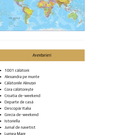
Aventurieri
1001 călătorii
Alexandra pe munte
Călătoriile Alinuței
Cora călătorește
Croatia de-weekend
Departe de casă
Descopăr Italia
Grecia de-weekend
Istoriella
Jurnal de navetist
Lumea Mare