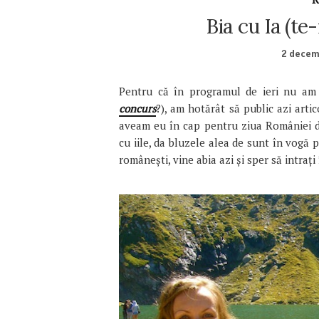
Bia cu Ia (te
2 decem
Pentru că în programul de ieri nu a
concurs
?), am hotărât să public azi art
aveam eu în cap pentru ziua României da
cu iile, da bluzele alea de sunt în vogă 
românești, vine abia azi și sper să intra