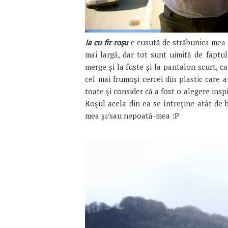
Ia cu fir roșu
e cusută de străbunica mea ș
mai largă, dar tot sunt uimită de faptu
merge și la fuste și la pantalon scurt, c
cel mai frumoși cercei din plastic care 
toate și consider că a fost o alegere insp
Roșul acela din ea se întreține atât de b
mea și/sau nepoată-mea :P