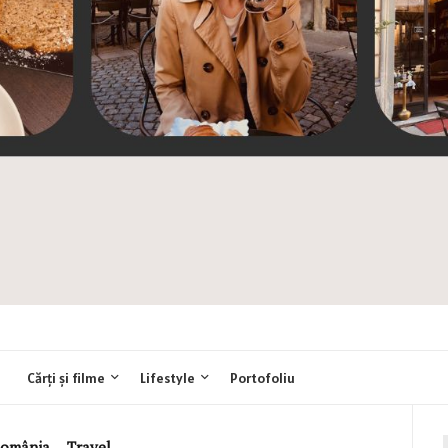
Cărți și filme
Lifestyle
Portofoliu
omânia
,
Travel