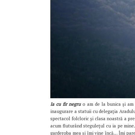
Ia cu fir negru
o am de la bunica și am 
inaugurare a statuii cu delegația Aradulu
spectacol folcloric și clasa noastră a pr
acum fluturând stegulețul cu ia pe mine. I
garderoba mea și îmi vine încă… Îmi pare