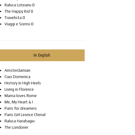
Raluca Loteanu
0
The Happy Kid
0
Travelista
0
Viaggi e Sorrisi
0
In English
Amsterdamian
Ciao Domenica
History in High Heels
Living in Florence
Mama loves Rome
Me, My Heart & I
Paris for dreamers
Paris Girl Leonce Chenal
Raluca Harabagiu
The Londoner