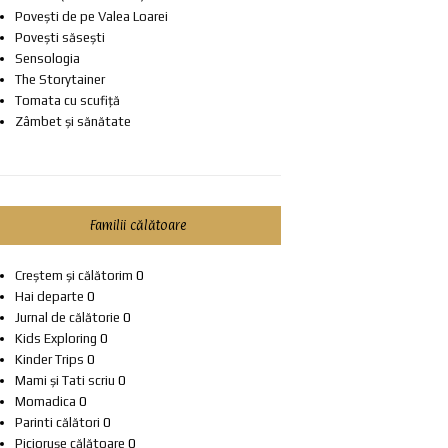
Povești de pe Valea Loarei
Povești săsești
Sensologia
The Storytainer
Tomata cu scufiță
Zâmbet și sănătate
Familii călătoare
Creștem și călătorim
0
Hai departe
0
Jurnal de călătorie
0
Kids Exploring
0
Kinder Trips
0
Mami și Tati scriu
0
Momadica
0
Parinti călători
0
Piciorușe călătoare
0