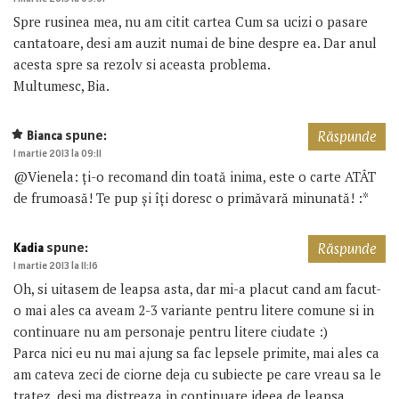
Spre rusinea mea, nu am citit cartea Cum sa ucizi o pasare
cantatoare, desi am auzit numai de bine despre ea. Dar anul
acesta spre sa rezolv si aceasta problema.
Multumesc, Bia.
spune:
Bianca
Răspunde
1 martie 2013 la 09:11
@Vienela: ți-o recomand din toată inima, este o carte ATÂT
de frumoasă! Te pup și îți doresc o primăvară minunată! :*
spune:
Kadia
Răspunde
1 martie 2013 la 11:16
Oh, si uitasem de leapsa asta, dar mi-a placut cand am facut-
o mai ales ca aveam 2-3 variante pentru litere comune si in
continuare nu am personaje pentru litere ciudate :)
Parca nici eu nu mai ajung sa fac lepsele primite, mai ales ca
am cateva zeci de ciorne deja cu subiecte pe care vreau sa le
tratez, desi ma distreaza in continuare ideea de leapsa.