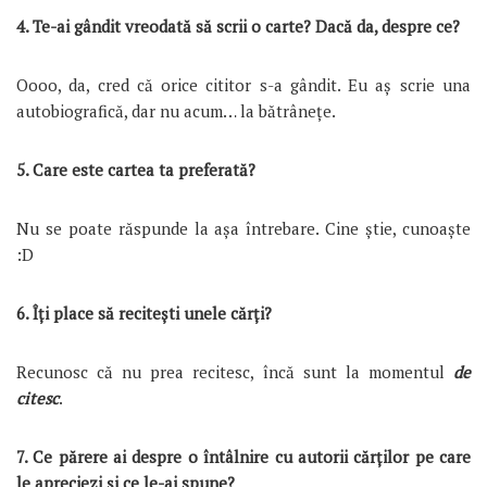
4. Te-ai gândit vreodată să scrii o carte? Dacă da, despre ce?
Oooo, da, cred că orice cititor s-a gândit. Eu aș scrie una
autobiografică, dar nu acum… la bătrânețe.
5. Care este cartea ta preferată?
Nu se poate răspunde la așa întrebare. Cine știe, cunoaște
:D
6. Îţi place să reciteşti unele cărţi?
Recunosc că nu prea recitesc, încă sunt la momentul
de
citesc
.
7. Ce părere ai despre o întâlnire cu autorii cărţilor pe care
le apreciezi şi ce le-ai spune?