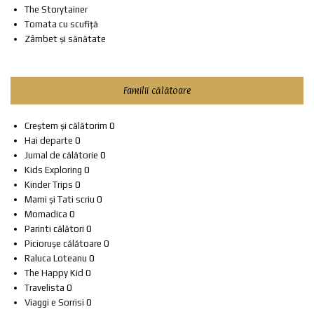
The Storytainer
Tomata cu scufiță
Zâmbet și sănătate
Familii călătoare
Creștem și călătorim
0
Hai departe
0
Jurnal de călătorie
0
Kids Exploring
0
Kinder Trips
0
Mami și Tati scriu
0
Momadica
0
Parinti călători
0
Piciorușe călătoare
0
Raluca Loteanu
0
The Happy Kid
0
Travelista
0
Viaggi e Sorrisi
0