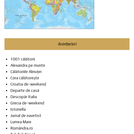
Aventurieri
1001 călătorii
Alexandra pe munte
Călătoriile Alinuței
Cora călătorește
Croatia de-weekend
Departe de casă
Descopăr Italia
Grecia de-weekend
Istoriella
Jurnal de navetist
Lumea Mare
Romândra.ro