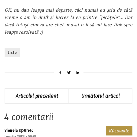
OK, nu dau leapșa mai departe, căci numai eu știu de câtă
vreme o am în draft și lucrez la ea printre “picățele”… Dar
dacă totuși cineva are chef, musai o fi să-mi lase link spre
leapșa rezolvată ;)
Liste
Articolul precedent
Următorul articol
4 comentarii
spune:
vienela
Răspunde
1 martie 2013 la 09:01