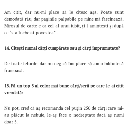
Am citit, dar nu-mi place să le citesc așa. Poate sunt
demodată rău, dar paginile palpabile pe mine mă fascinează.
Mirosul de carte e ca cel al unui iubit, ți-l amintești și după
ce “s-a încheiat povestea”…
14. Citeşti numai cărţi cumpărate sau şi cărţi împrumutate?
De toate felurile, dar nu neg că îmi place să am o bibliotecă
frumoasă.
15. Fă un top 5 al celor mai bune cărţi/serii pe care le-ai citit
vreodată:
Nu pot, cred că aș recomanda cel puțin 250 de cărți care mi-
au plăcut la nebuie, le-aș face o nedreptate dacă aș numi
doar 5.