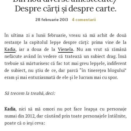
Despre cărți și despre carte.
28 februarie 2013
4 comentarii
În ultima zi a lunii februarie, vreau să mă achit de două
restanțe la capitolul lepșe despre cărți: prima vine de la
Kadia
, iar a doua de la
Vienela
. Nu am vrut să rămână
nefăcute având în vedere că tratează un subiect drag. Însă
trebuie să mărturisesc că fac tot mai greu lepșele, indiferent
de subiect, nu știu de ce, dar parcă “în tinerețea blogului”
eram și mai entuziasmată de ele și le lucram mai cu spor.
Să trecem la treabă, deci:
Kadia
, nici să mă omori nu pot face leapșa cu personaje
numai din 2012, dar căutând prin toate personajele întâlnite,
poate că o ieși ceva: