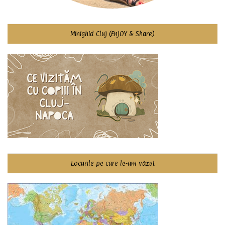
Minighid Cluj (EnJOY & Share)
Locurile pe care le-am văzut