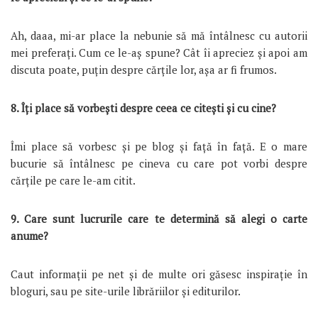
Ah, daaa, mi-ar place la nebunie să mă întâlnesc cu autorii
mei preferați. Cum ce le-aș spune? Cât îi apreciez și apoi am
discuta poate, puțin despre cărțile lor, așa ar fi frumos.
8. Îţi place să vorbeşti despre ceea ce citeşti şi cu cine?
Îmi place să vorbesc și pe blog și față în față. E o mare
bucurie să întâlnesc pe cineva cu care pot vorbi despre
cărțile pe care le-am citit.
9. Care sunt lucrurile care te determină să alegi o carte
anume?
Caut informații pe net și de multe ori găsesc inspirație în
bloguri, sau pe site-urile librăriilor și editurilor.