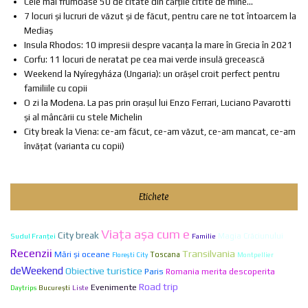
Cele mai frumoase 50 de citate din cărțile citite de mine...
7 locuri și lucruri de văzut și de făcut, pentru care ne tot întoarcem la
Mediaș
Insula Rhodos: 10 impresii despre vacanța la mare în Grecia în 2021
Corfu: 11 locuri de neratat pe cea mai verde insulă grecească
Weekend la Nyíregyháza (Ungaria): un orășel croit perfect pentru
familiile cu copii
O zi la Modena. La pas prin orașul lui Enzo Ferrari, Luciano Pavarotti
și al mâncării cu stele Michelin
City break la Viena: ce-am făcut, ce-am văzut, ce-am mancat, ce-am
învățat (varianta cu copii)
Etichete
Viaţa aşa cum e
City break
Sudul Franței
Familie
Magia Crăciunului
Recenzii
Transilvania
Mări și oceane
Toscana
Florești City
Montpellier
deWeekend
Obiective turistice
Paris
Romania merita descoperita
Road trip
Evenimente
Bucureşti
Liste
Daytrips