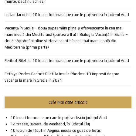
munte, dacă nu schiezi
Lucian Jacodi
la
10 locuri frumoase pe care le poți vedea în județul Arad
Vacanță în Sicilia – două săptămâni pline și efervescente în cea mai
mare insulă din Mediterană (partea a II a) | Bialog
la
Vacanță în Sicilia –
două săptămâni pline și efervescente în cea mai mare insulă din
Mediterană (prima parte)
Feribot Bileti
la
10 locuri frumoase pe care le poți vedea în județul Arad
Fethiye Rodos Feribot Bileti
la
Insula Rhodos: 10 impresii despre
vacanța la mare în Grecia în 2021
Cele mai citite articole
10 locuri frumoase pe care le poți vedea în județul Arad
12 trasee, ușoare, de weekend, în județul Cluj
10 lucruri de făcut în Aegina, insula cu gust de fistic