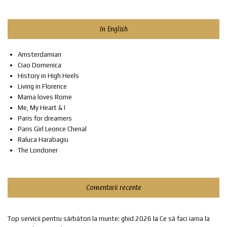
In English
Amsterdamian
Ciao Domenica
History in High Heels
Living in Florence
Mama loves Rome
Me, My Heart & I
Paris for dreamers
Paris Girl Leonce Chenal
Raluca Harabagiu
The Londoner
Comentarii recente
Top servicii pentru sărbători la munte: ghid 2026
la
Ce să faci iarna la