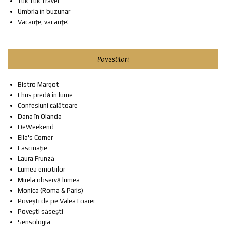
Tuk Tuk Travel
Umbria în buzunar
Vacanțe, vacanțe!
Povestitori
Bistro Margot
Chris predă în lume
Confesiuni călătoare
Dana în Olanda
DeWeekend
Ella's Corner
Fascinație
Laura Frunză
Lumea emotiilor
Mirela observă lumea
Monica (Roma & Paris)
Povești de pe Valea Loarei
Povești săsești
Sensologia