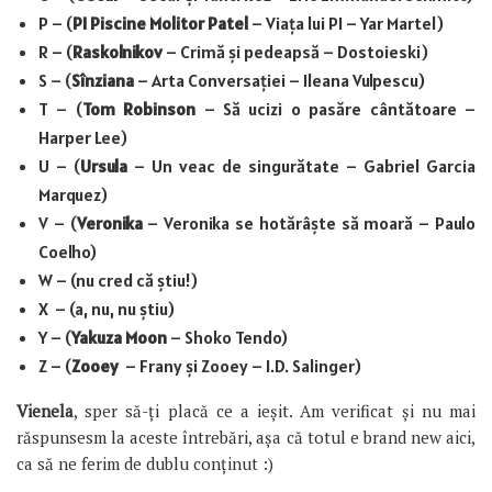
P – (
PI Piscine Molitor Patel
– Viața lui PI – Yar Martel)
R – (
Raskolnikov
– Crimă și pedeapsă – Dostoieski)
S – (
Sînziana
– Arta Conversației – Ileana Vulpescu)
T – (
Tom Robinson
– Să ucizi o pasăre cântătoare –
Harper Lee)
U – (
Ursula
– Un veac de singurătate – Gabriel Garcia
Marquez)
V – (
Veronika
– Veronika se hotărâște să moară – Paulo
Coelho)
W – (nu cred că știu!)
X – (a, nu, nu știu)
Y – (
Yakuza Moon
– Shoko Tendo)
Z – (
Zooey
– Frany și Zooey – I.D. Salinger)
Vienela
, sper să-ți placă ce a ieșit. Am verificat și nu mai
răspunsesm la aceste întrebări, așa că totul e brand new aici,
ca să ne ferim de dublu conținut :)