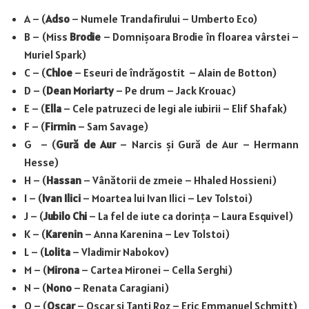
A – (
Adso
– Numele Trandafirului – Umberto Eco)
B – (Miss
Brodie
– Domnișoara Brodie în floarea vârstei –
Muriel Spark)
C – (
Chloe
– Eseuri de îndrăgostit – Alain de Botton)
D – (
Dean Moriarty
– Pe drum – Jack Krouac)
E – (
Ella
– Cele patruzeci de legi ale iubirii – Elif Shafak)
F – (
Firmin
– Sam Savage)
G – (
Gură de Aur
– Narcis și Gură de Aur – Hermann
Hesse)
H – (
Hassan
– Vânătorii de zmeie – Hhaled Hossieni)
I – (
Ivan Ilici
– Moartea lui Ivan Ilici – Lev Tolstoi)
J – (
Jubilo Chi
– La fel de iute ca dorința – Laura Esquivel)
K – (
Karenin
– Anna Karenina – Lev Tolstoi)
L – (
Lolita
– Vladimir Nabokov)
M – (
Mirona
– Cartea Mironei – Cella Serghi)
N – (
Nono
– Renata Caragiani)
O – (
Oscar
– Oscar și Tanti Roz – Eric Emmanuel Schmitt)