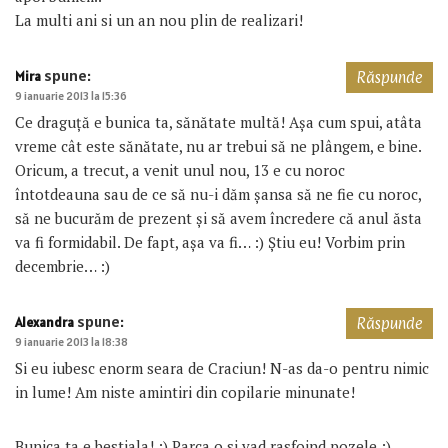
La multi ani si un an nou plin de realizari!
spune:
Mira
Răspunde
9 ianuarie 2013 la 15:36
Ce draguţă e bunica ta, sănătate multă! Aşa cum spui, atâta
vreme cât este sănătate, nu ar trebui să ne plângem, e bine.
Oricum, a trecut, a venit unul nou, 13 e cu noroc
întotdeauna sau de ce să nu-i dăm şansa să ne fie cu noroc,
să ne bucurăm de prezent şi să avem încredere că anul ăsta
va fi formidabil. De fapt, aşa va fi… :) Ştiu eu! Vorbim prin
decembrie… :)
spune:
Alexandra
Răspunde
9 ianuarie 2013 la 18:38
Si eu iubesc enorm seara de Craciun! N-as da-o pentru nimic
in lume! Am niste amintiri din copilarie minunate!
Bunica ta e bestiala! :) Parca o si vad rasfoind pozele :)