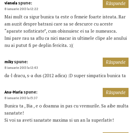
spune:
vienela
Răspunde
8 ianuarie 2013 la 12:22
Mai mult ca sigur bunica ta este o femeie foarte isteata. Rar
am auzit despre batrani care sa se descurce cu aceste
“aparate sofisticate”, cum obisnuiesc ei sa le numeasca.
Imi pare rau sa aflu ca nici macar in ultimele clipe ale anului
nu ai putut fi pe deplin fericita. :((
spune:
miky
Răspunde
8 ianuarie 2013 la 12:43
da-l dracu, s-a dus (2012 adica) :D super simpatica bunica ta
spune:
Ana-Maria
Răspunde
8 ianuarie 2013 la 15:37
Bunica ta , Bia , e o doamna in pas cu vremurile. Sa aibe multa
sanatate!
Si voi sa aveti sanatate maxima si un an la superlativ!