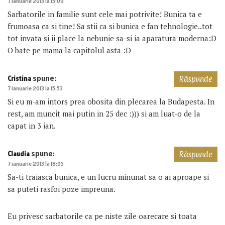
7 ianuarie 2013 la 15:09
Sarbatorile in familie sunt cele mai potrivite! Bunica ta e
frumoasa ca si tine! Sa stii ca si bunica e fan tehnologie..tot
tot invata si ii place la nebunie sa-si ia aparatura moderna:D
O bate pe mama la capitolul asta :D
spune:
Cristina
Răspunde
7 ianuarie 2013 la 15:53
Si eu m-am intors prea obosita din plecarea la Budapesta. In
rest, am muncit mai putin in 25 dec :))) si am luat-o de la
capat in 3 ian.
spune:
Claudia
Răspunde
7 ianuarie 2013 la 18:05
Sa-ti traiasca bunica, e un lucru minunat sa o ai aproape si
sa puteti rasfoi poze impreuna.
Eu privesc sarbatorile ca pe niste zile oarecare si toata