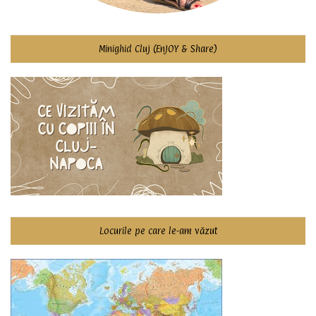
Minighid Cluj (EnJOY & Share)
Locurile pe care le-am văzut