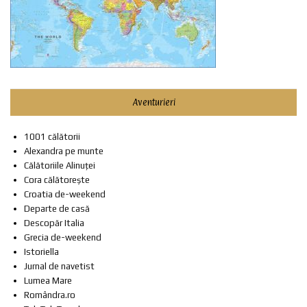
Aventurieri
1001 călătorii
Alexandra pe munte
Călătoriile Alinuței
Cora călătorește
Croatia de-weekend
Departe de casă
Descopăr Italia
Grecia de-weekend
Istoriella
Jurnal de navetist
Lumea Mare
Romândra.ro