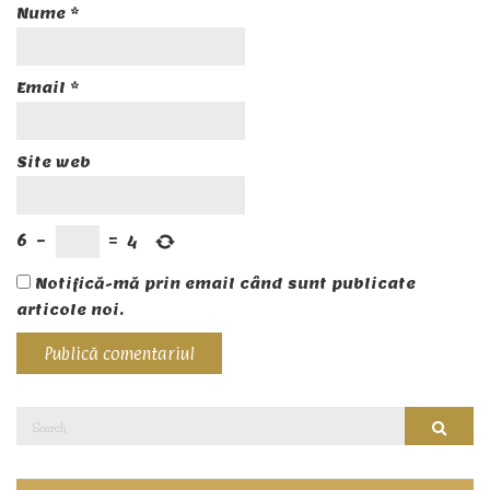
Nume
*
Email
*
Site web
6
−
=
4
Notifică-mă prin email când sunt publicate
articole noi.
Search
Searc
for: