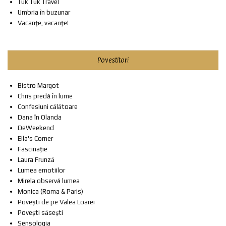
Tuk Tuk Travel
Umbria în buzunar
Vacanțe, vacanțe!
Povestitori
Bistro Margot
Chris predă în lume
Confesiuni călătoare
Dana în Olanda
DeWeekend
Ella's Corner
Fascinație
Laura Frunză
Lumea emotiilor
Mirela observă lumea
Monica (Roma & Paris)
Povești de pe Valea Loarei
Povești săsești
Sensologia