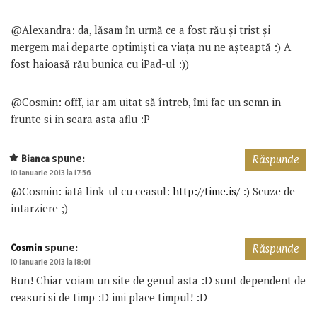
@Alexandra: da, lăsam în urmă ce a fost rău și trist și
mergem mai departe optimiști ca viața nu ne așteaptă :) A
fost haioasă rău bunica cu iPad-ul :))
@Cosmin: offf, iar am uitat să întreb, îmi fac un semn in
frunte si in seara asta aflu :P
spune:
Bianca
Răspunde
10 ianuarie 2013 la 17:56
@Cosmin: iată link-ul cu ceasul:
http://time.is/
:) Scuze de
intarziere ;)
spune:
Cosmin
Răspunde
10 ianuarie 2013 la 18:01
Bun! Chiar voiam un site de genul asta :D sunt dependent de
ceasuri si de timp :D imi place timpul! :D