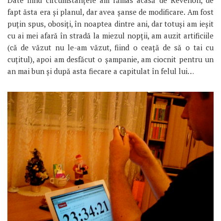
Date fiind circumstanțele am rămas acasă de Revelion, de
fapt ăsta era și planul, dar avea șanse de modificare. Am fost
puțin spus, obosiți, în noaptea dintre ani, dar totuși am ieșit
cu ai mei afară în stradă la miezul nopții, am auzit artificiile
(că de văzut nu le-am văzut, fiind o ceață de să o tai cu
cuțitul), apoi am desfăcut o șampanie, am ciocnit pentru un
an mai bun și după asta fiecare a capitulat în felul lui…