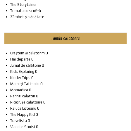
The Storytainer
Tomata cu scufiță
Zâmbet și sănătate
Familii călătoare
Creștem și călătorim
0
Hai departe
0
Jurnal de călătorie
0
Kids Exploring
0
Kinder Trips
0
Mami și Tati scriu
0
Momadica
0
Parinti călători
0
Piciorușe călătoare
0
Raluca Loteanu
0
The Happy Kid
0
Travelista
0
Viaggi e Sorrisi
0