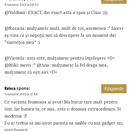
9 ianuarie 2013 la 08:27
@Valdimir: EXACT, dar exact asta a spus și Clau :)))
@Roxana: mulțumesc mult, mult de tot, asemenea :* Sincer
aș vrea ca și nepoții mei să descopere la un moment dat
“tinerețea mea” :)
@Vienela: asta este, mulțumesc pentru înțelegere >D<
@Miki: mersi :* @Ana: mulțumesc la fel draga mea,
mulțumesc că ești aici >D<
spune:
Raluca
Răspunde
9 ianuarie 2013 la 12:48
Ce vacanta frumoasa ai avut! Ma bucur tare mult pentru
tine. Iar bunica ta, ce mai.. este o doamna extraordinara. Si
moderna :P
Eu ar trebui sa imi invat parintii sa umble cu asa gadget-uri,
apoi bunicii..