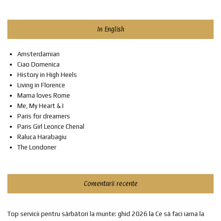
In English
Amsterdamian
Ciao Domenica
History in High Heels
Living in Florence
Mama loves Rome
Me, My Heart & I
Paris for dreamers
Paris Girl Leonce Chenal
Raluca Harabagiu
The Londoner
Comentarii recente
Top servicii pentru sărbători la munte: ghid 2026
la
Ce să faci iarna la