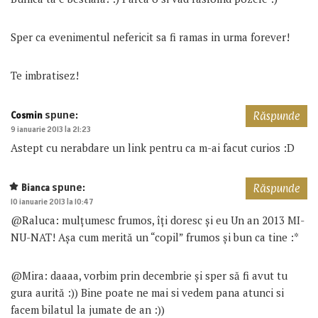
Sper ca evenimentul nefericit sa fi ramas in urma forever!
Te imbratisez!
spune:
Cosmin
Răspunde
9 ianuarie 2013 la 21:23
Astept cu nerabdare un link pentru ca m-ai facut curios :D
spune:
Bianca
Răspunde
10 ianuarie 2013 la 10:47
@Raluca: mulțumesc frumos, îți doresc și eu Un an 2013 MI-
NU-NAT! Așa cum merită un “copil” frumos și bun ca tine :*
@Mira: daaaa, vorbim prin decembrie și sper să fi avut tu
gura aurită :)) Bine poate ne mai si vedem pana atunci si
facem bilatul la jumate de an :))