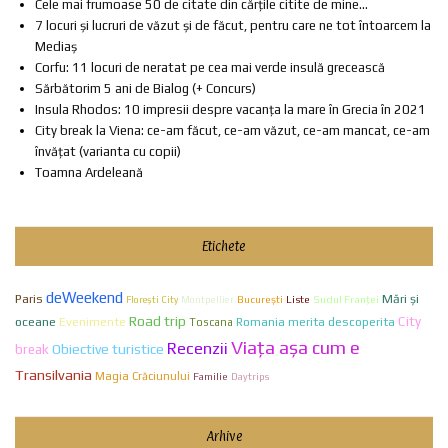
Cele mai frumoase 50 de citate din cărțile citite de mine...
7 locuri și lucruri de văzut și de făcut, pentru care ne tot întoarcem la
Mediaș
Corfu: 11 locuri de neratat pe cea mai verde insulă grecească
Sărbătorim 5 ani de Bialog (+ Concurs)
Insula Rhodos: 10 impresii despre vacanța la mare în Grecia în 2021
City break la Viena: ce-am făcut, ce-am văzut, ce-am mancat, ce-am
învățat (varianta cu copii)
Toamna Ardeleană
Etichete
deWeekend
Paris
Mări și
Bucureşti
Liste
Sudul Franței
Florești City
Montpellier
Road trip
City
oceane
Evenimente
Romania merita descoperita
Toscana
Viaţa aşa cum e
Recenzii
break
Obiective turistice
Transilvania
Magia Crăciunului
Familie
Daytrips
Arhive