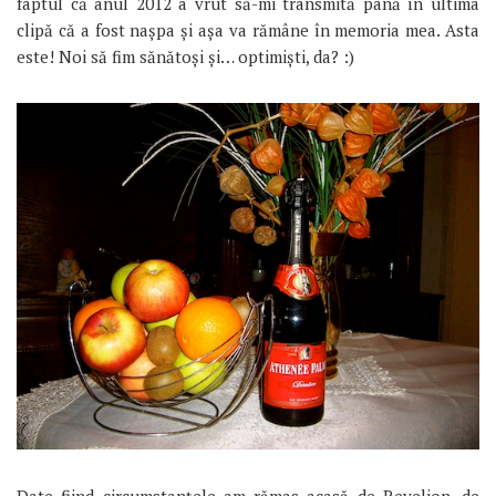
faptul că anul 2012 a vrut să-mi transmită până în ultima
clipă că a fost nașpa și așa va rămâne în memoria mea. Asta
este! Noi să fim sănătoși și… optimiști, da? :)