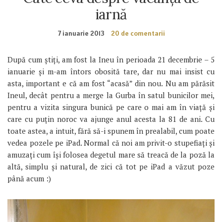
iarnă
7 ianuarie 2013
20 de comentarii
După cum știți, am fost la Ineu în perioada 21 decembrie – 5
ianuarie și m-am întors obosită tare, dar nu mai insist cu
asta, important e că am fost “acasă” din nou. Nu am părăsit
Ineul, decât pentru a merge la Gurba în satul bunicilor mei,
pentru a vizita singura bunică pe care o mai am în viață și
care cu puțin noroc va ajunge anul acesta la 81 de ani. Cu
toate astea, a intuit, fără să-i spunem în prealabil, cum poate
vedea pozele pe iPad. Normal că noi am privit-o stupefiați și
amuzați cum își folosea degetul mare să treacă de la poză la
altă, simplu și natural, de zici că tot pe iPad a văzut poze
până acum :)