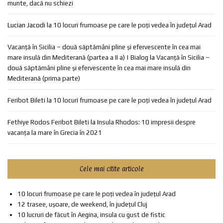
munte, dacă nu schiezi
Lucian Jacodi
la
10 locuri frumoase pe care le poți vedea în județul Arad
Vacanță în Sicilia – două săptămâni pline și efervescente în cea mai
mare insulă din Mediterană (partea a II a) | Bialog
la
Vacanță în Sicilia –
două săptămâni pline și efervescente în cea mai mare insulă din
Mediterană (prima parte)
Feribot Bileti
la
10 locuri frumoase pe care le poți vedea în județul Arad
Fethiye Rodos Feribot Bileti
la
Insula Rhodos: 10 impresii despre
vacanța la mare în Grecia în 2021
Cele mai citite articole
10 locuri frumoase pe care le poți vedea în județul Arad
12 trasee, ușoare, de weekend, în județul Cluj
10 lucruri de făcut în Aegina, insula cu gust de fistic