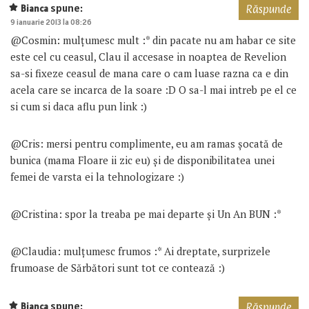
spune:
Bianca
Răspunde
9 ianuarie 2013 la 08:26
@Cosmin: mulțumesc mult :* din pacate nu am habar ce site
este cel cu ceasul, Clau il accesase in noaptea de Revelion
sa-si fixeze ceasul de mana care o cam luase razna ca e din
acela care se incarca de la soare :D O sa-l mai intreb pe el ce
si cum si daca aflu pun link :)
@Cris: mersi pentru complimente, eu am ramas șocată de
bunica (mama Floare ii zic eu) și de disponibilitatea unei
femei de varsta ei la tehnologizare :)
@Cristina: spor la treaba pe mai departe și Un An BUN :*
@Claudia: mulțumesc frumos :* Ai dreptate, surprizele
frumoase de Sărbători sunt tot ce contează :)
spune:
Bianca
Răspunde