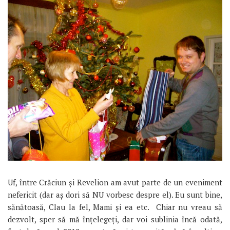
Uf, între Crăciun și Revelion am avut parte de un eveniment
nefericit (dar aș dori să NU vorbesc despre el). Eu sunt bine,
sănătoasă, Clau la fel, Mami și ea etc. Chiar nu vreau să
dezvolt, sper să mă înțelegeți, dar voi sublinia încă odată,