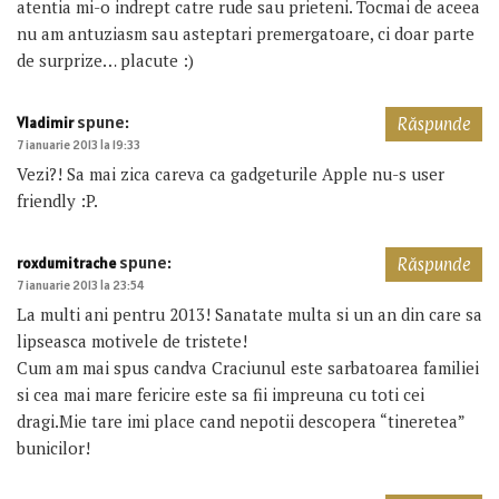
atentia mi-o indrept catre rude sau prieteni. Tocmai de aceea
nu am antuziasm sau asteptari premergatoare, ci doar parte
de surprize… placute :)
spune:
Vladimir
Răspunde
7 ianuarie 2013 la 19:33
Vezi?! Sa mai zica careva ca gadgeturile Apple nu-s user
friendly :P.
spune:
roxdumitrache
Răspunde
7 ianuarie 2013 la 23:54
La multi ani pentru 2013! Sanatate multa si un an din care sa
lipseasca motivele de tristete!
Cum am mai spus candva Craciunul este sarbatoarea familiei
si cea mai mare fericire este sa fii impreuna cu toti cei
dragi.Mie tare imi place cand nepotii descopera “tineretea”
bunicilor!