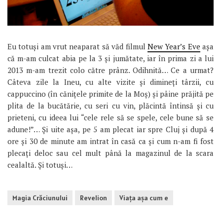
Eu totuși am vrut neaparat să văd filmul
New Year’s Eve
așa
că m-am culcat abia pe la 3 și jumătate, iar în prima zi a lui
2013 m-am trezit colo către prânz. Odihnită… Ce a urmat?
Câteva zile la Ineu, cu alte vizite și dimineți târzii, cu
cappuccino (în cănițele primite de la Moș) și pâine prăjită pe
plita de la bucătărie, cu seri cu vin, plăcintă întinsă și cu
prieteni, cu ideea lui “cele rele să se spele, cele bune să se
adune!”… Și uite așa, pe 5 am plecat iar spre Cluj și după 4
ore și 30 de minute am intrat în casă ca și cum n-am fi fost
plecați deloc sau cel mult până la magazinul de la scara
cealaltă. Și totuși…
Magia Crăciunului
Revelion
Viaţa aşa cum e