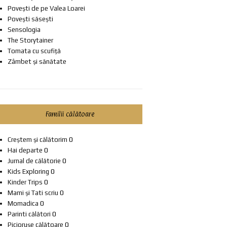
Povești de pe Valea Loarei
Povești săsești
Sensologia
The Storytainer
Tomata cu scufiță
Zâmbet și sănătate
Familii călătoare
Creștem și călătorim
0
Hai departe
0
Jurnal de călătorie
0
Kids Exploring
0
Kinder Trips
0
Mami și Tati scriu
0
Momadica
0
Parinti călători
0
Piciorușe călătoare
0