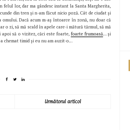
 în felul lor, dar ma gândesc instant la Santa Margherita,
cunde din tren şi n-am făcut nicio poză. Cât de ciudat şi
ea omului. Dacă acum m-aş întoarce în zonă, nu doar că
r o zi, să mă scald în apele care-i mătură tărmul, să mă
i apoi să o vizitez, căci este foarte,
foarte frumoasă
… şi
m-a chemat timid şi eu nu am auzit-o…
Următorul articol