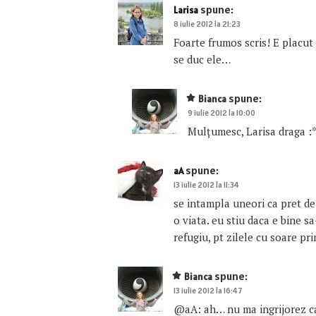
spune:
Larisa
8 iulie 2012 la 21:23
Foarte frumos scris! E placut 
se duc ele…
spune:
Bianca
9 iulie 2012 la 10:00
Mulţumesc, Larisa draga :
spune:
aA
13 iulie 2012 la 11:34
se intampla uneori ca pret de
o viata. eu stiu daca e bine sa
refugiu, pt zilele cu soare p
spune:
Bianca
13 iulie 2012 la 16:47
@aA: ah… nu ma ingrijorez ca n