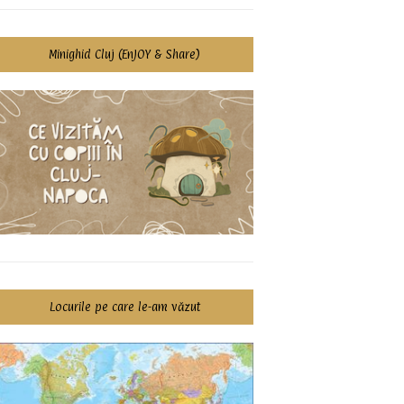
Minighid Cluj (EnJOY & Share)
Locurile pe care le-am văzut