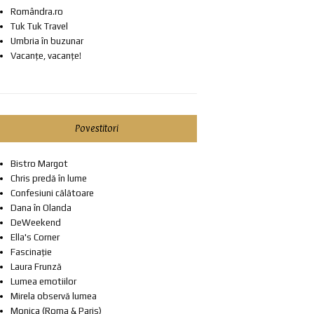
Romândra.ro
Tuk Tuk Travel
Umbria în buzunar
Vacanțe, vacanțe!
Povestitori
Bistro Margot
Chris predă în lume
Confesiuni călătoare
Dana în Olanda
DeWeekend
Ella's Corner
Fascinație
Laura Frunză
Lumea emotiilor
Mirela observă lumea
Monica (Roma & Paris)