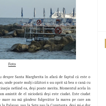
Foto
u despre Santa Margherita în afară de faptul că este o
o, unde poate mulţi călători s-au oprit să bea o cană cu
tinaţia nefiind ea, deşi poate merita. Momentul acela în
am amintit de el niciodată deşi este ciudat. Este ciudat
e mare nu mă gândesc fulgerător la marea pe care am
 la Palavas, sau la Sete sau la Constanţa, deşi mi-e dor