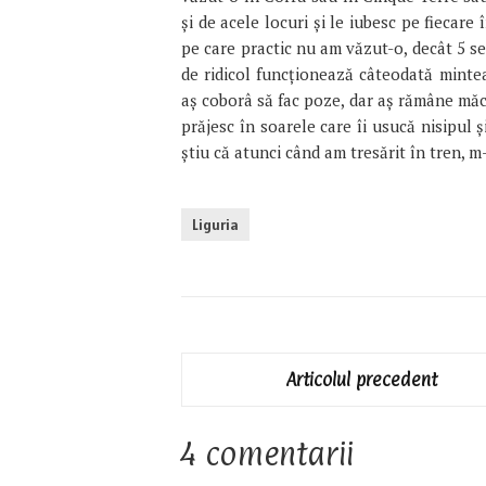
şi de acele locuri şi le iubesc pe fiecare
pe care practic nu am văzut-o, decât 5 se
de ridicol funcţionează câteodată mint
aş coborâ să fac poze, dar aş rămâne măca
prăjesc în soarele care îi usucă nisipul ş
ştiu că atunci când am tresărit în tren, 
Liguria
Articolul precedent
4 comentarii