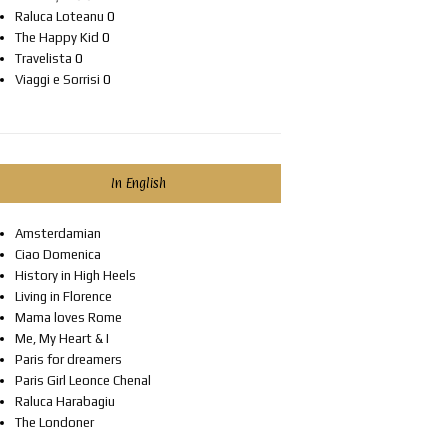
Raluca Loteanu
0
The Happy Kid
0
Travelista
0
Viaggi e Sorrisi
0
In English
Amsterdamian
Ciao Domenica
History in High Heels
Living in Florence
Mama loves Rome
Me, My Heart & I
Paris for dreamers
Paris Girl Leonce Chenal
Raluca Harabagiu
The Londoner