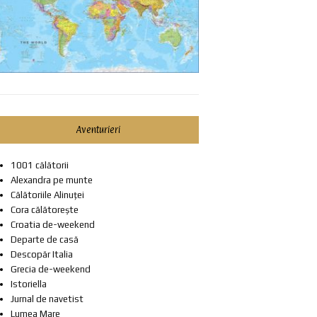
Aventurieri
1001 călătorii
Alexandra pe munte
Călătoriile Alinuței
Cora călătorește
Croatia de-weekend
Departe de casă
Descopăr Italia
Grecia de-weekend
Istoriella
Jurnal de navetist
Lumea Mare