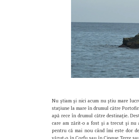
Nu ştiam şi nici acum nu ştiu mare lucr
staţiune la mare în drumul către Portofin
apă rece în drumul către destinaţie. Des
care am zărit-o a fost şi a trecut şi nu 
pentru că mai nou când îmi este dor d
văzut-o în Corfu sau în Cinque Terre sau