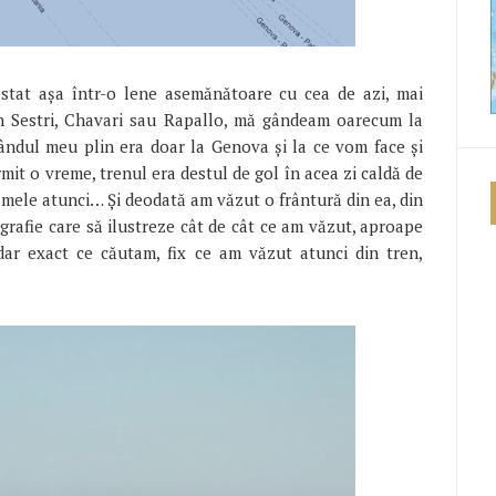
stat aşa într-o lene asemănătoare cu cea de azi, mai
n Sestri, Chavari sau Rapallo, mă gândeam oarecum la
gândul meu plin era doar la Genova şi la ce vom face şi
it o vreme, trenul era destul de gol în acea zi caldă de
 mele atunci… Şi deodată am văzut o frântură din ea, din
rafie care să ilustreze cât de cât ce am văzut, aproape
ar exact ce căutam, fix ce am văzut atunci din tren,