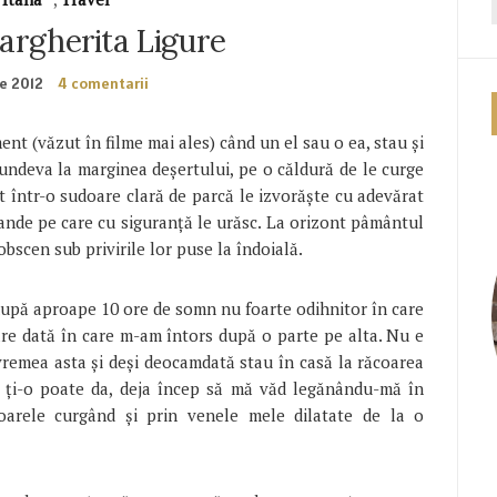
argherita Ligure
ie 2012
4 comentarii
ent (văzut în filme mai ales) când un el sau o ea, stau şi
 undeva la marginea deşertului, pe o căldură de le curge
at într-o sudoare clară de parcă le izvorăşte cu adevărat
ande pe care cu siguranţă le urăsc. La orizont pâmântul
bscen sub privirile lor puse la îndoială.
după aproape 10 ore de somn nu foarte odihnitor în care
are dată în care m-am întors după o parte pe alta. Nu e
 vremea asta şi deşi deocamdată stau în casă la răcoarea
 ţi-o poate da, deja încep să mă văd legănându-mă în
oarele curgând şi prin venele mele dilatate de la o