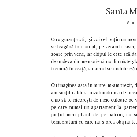
Santa M
8 iul
Cu siguranţă ştiţi şi voi cel puţin un mom
se leagănă într-un jilţ pe veranda casei,
soare prin vene, iar chipul le este scăld
de undeva din memorie şi nu din nişte gl
tremură în ceaţă, iar aerul se ondulează o
Cu imaginea asta în minte, m-am trezit, 
am simţit căldura învăluindu-mă de fiec
chip să te răcoreşti de nicio culoare pe
pe care numai un apartament la parter
juilţul meu pliant de pe balcon, cu s
temperatură cu care nu-s prea obişnuite.