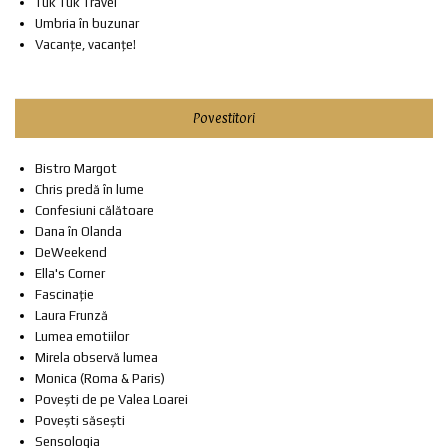
Tuk Tuk Travel
Umbria în buzunar
Vacanțe, vacanțe!
Povestitori
Bistro Margot
Chris predă în lume
Confesiuni călătoare
Dana în Olanda
DeWeekend
Ella's Corner
Fascinație
Laura Frunză
Lumea emotiilor
Mirela observă lumea
Monica (Roma & Paris)
Povești de pe Valea Loarei
Povești săsești
Sensologia