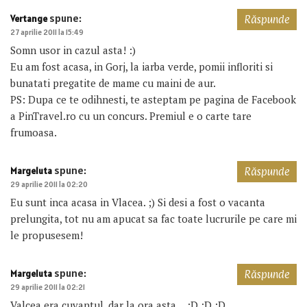
spune:
Vertange
Răspunde
27 aprilie 2011 la 15:49
Somn usor in cazul asta! :)
Eu am fost acasa, in Gorj, la iarba verde, pomii infloriti si
bunatati pregatite de mame cu maini de aur.
PS: Dupa ce te odihnesti, te asteptam pe pagina de Facebook
a PinTravel.ro cu un concurs. Premiul e o carte tare
frumoasa.
spune:
Margeluta
Răspunde
29 aprilie 2011 la 02:20
Eu sunt inca acasa in Vlacea. ;) Si desi a fost o vacanta
prelungita, tot nu am apucat sa fac toate lucrurile pe care mi
le propusesem!
spune:
Margeluta
Răspunde
29 aprilie 2011 la 02:21
Valcea era cuvantul, dar la ora asta… :D :D :D