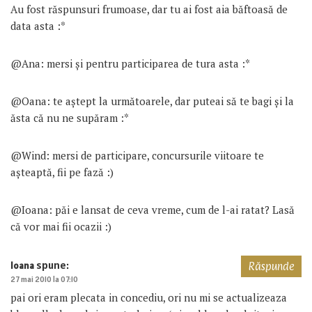
Au fost răspunsuri frumoase, dar tu ai fost aia băftoasă de
data asta :*
@Ana: mersi și pentru participarea de tura asta :*
@Oana: te aștept la următoarele, dar puteai să te bagi și la
ăsta că nu ne supăram :*
@Wind: mersi de participare, concursurile viitoare te
așteaptă, fii pe fază :)
@Ioana: păi e lansat de ceva vreme, cum de l-ai ratat? Lasă
că vor mai fii ocazii :)
spune:
Ioana
Răspunde
27 mai 2010 la 07:10
pai ori eram plecata in concediu, ori nu mi se actualizeaza