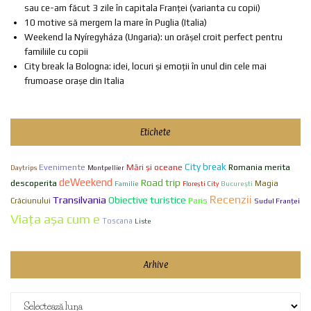
sau ce-am făcut 3 zile în capitala Franței (varianta cu copii)
10 motive să mergem la mare în Puglia (Italia)
Weekend la Nyíregyháza (Ungaria): un orășel croit perfect pentru
familiile cu copii
City break la Bologna: idei, locuri și emoții în unul din cele mai
frumoase orașe din Italia
Etichete
City break
Evenimente
Mări și oceane
Romania merita
Daytrips
Montpellier
deWeekend
Road trip
descoperita
Familie
Bucureşti
Magia
Florești City
Recenzii
Transilvania
Obiective turistice
Paris
Crăciunului
Sudul Franței
Viaţa aşa cum e
Toscana
Liste
Arhive
Arhive