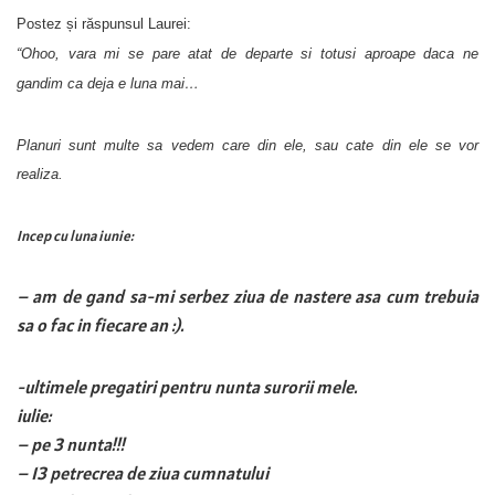
Postez și răspunsul Laurei:
“
Ohoo, vara mi se pare atat de departe si totusi aproape daca ne
gandim ca deja e luna mai…
Planuri sunt multe sa vedem care din ele, sau cate din ele se vor
realiza.
Incep cu luna iunie:
– am de gand sa-mi serbez ziua de nastere asa cum trebuia
sa o fac in fiecare an :).
-ultimele pregatiri pentru nunta surorii mele.
iulie:
– pe 3 nunta!!!
– 13 petrecrea de ziua cumnatului