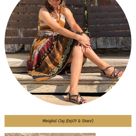
Minighid Cluj (EnJOY & Share)