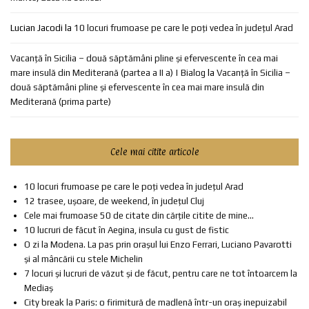
Lucian Jacodi
la
10 locuri frumoase pe care le poți vedea în județul Arad
Vacanță în Sicilia – două săptămâni pline și efervescente în cea mai
mare insulă din Mediterană (partea a II a) | Bialog
la
Vacanță în Sicilia –
două săptămâni pline și efervescente în cea mai mare insulă din
Mediterană (prima parte)
Cele mai citite articole
10 locuri frumoase pe care le poți vedea în județul Arad
12 trasee, ușoare, de weekend, în județul Cluj
Cele mai frumoase 50 de citate din cărțile citite de mine...
10 lucruri de făcut în Aegina, insula cu gust de fistic
O zi la Modena. La pas prin orașul lui Enzo Ferrari, Luciano Pavarotti
și al mâncării cu stele Michelin
7 locuri și lucruri de văzut și de făcut, pentru care ne tot întoarcem la
Mediaș
City break la Paris: o firimitură de madlenă într-un oraș inepuizabil