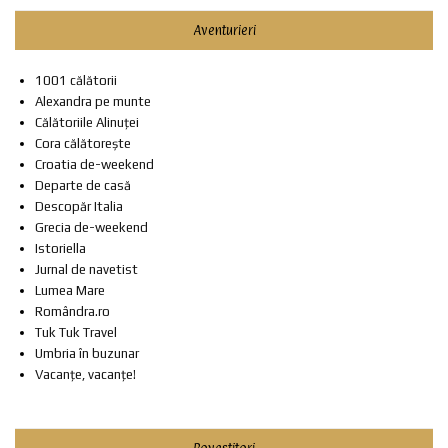
Aventurieri
1001 călătorii
Alexandra pe munte
Călătoriile Alinuței
Cora călătorește
Croatia de-weekend
Departe de casă
Descopăr Italia
Grecia de-weekend
Istoriella
Jurnal de navetist
Lumea Mare
Romândra.ro
Tuk Tuk Travel
Umbria în buzunar
Vacanțe, vacanțe!
Povestitori