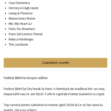
Ciao Domenica
History in High Heels
Living in Florence
Mama loves Rome
Me, My Heart & I
Paris for dreamers
Paris Girl Leonce Chenal
Raluca Harabagiu
The Londoner
Comentarii recente
Feribot Bileti
la
Despre odihnă
Feribot Bileti
la
City break la Paris: o firimitură de madlenă într-un oraș
inepuizabil sau ce-am făcut 3 zile în capitala Franței (varianta cu copii)
Top servicii pentru sărbători la munte: ghid 2026
la
Ce să faci iarna la
munte, dacă nu schiezi