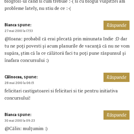
blogroll-ul cand si cum trebuie :-( si cu blogul vulpitzei am
probleme lately, nu stiu de ce :-(
spune:
Bianca
Răspunde
27 mai 2010 la 17:53
@Ioana: probabil că erai plecată prin minunata Indie :D dar
tu ne poți povesti și acum planurile de vacanță că nu ne vom
supăra, știm că la ce călătorii faci tu poți pune răspunsul și
înafara concursului :)
spune:
Călinocea,
Răspunde
28 mai 2010 la 06:15
felicitari castigatoarei si felicitari si tie pentru initiativa
concursului!
spune:
Bianca
Răspunde
30 mai 2010 la 09:23
@Călin: mulțumim :)