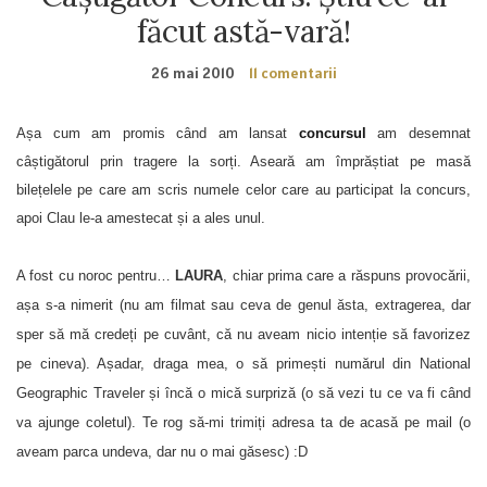
făcut astă-vară!
26 mai 2010
11 comentarii
Așa cum am promis când am lansat
concursul
am desemnat
câștigătorul prin tragere la sorți. Aseară am împrăștiat pe masă
bilețelele pe care am scris numele celor care au participat la concurs,
apoi Clau le-a amestecat și a ales unul.
A fost cu noroc pentru…
LAURA
, chiar prima care a răspuns provocării,
așa s-a nimerit (nu am filmat sau ceva de genul ăsta, extragerea, dar
sper să mă credeți pe cuvânt, că nu aveam nicio intenție să favorizez
pe cineva). Așadar, draga mea, o să primești numărul din National
Geographic Traveler și încă o mică surpriză (o să vezi tu ce va fi când
va ajunge coletul). Te rog să-mi trimiți adresa ta de acasă pe mail (o
aveam parca undeva, dar nu o mai găsesc) :D