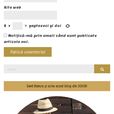
Site web
8
×
=
șaptezeci și doi
Notifică-mă prin email când sunt publicate
articole noi.
Search
Searc
for:
Sunt Bianca și scriu acest blog din 2008!