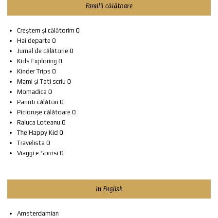
Familii călătoare
Creștem și călătorim
0
Hai departe
0
Jurnal de călătorie
0
Kids Exploring
0
Kinder Trips
0
Mami și Tati scriu
0
Momadica
0
Parinti călători
0
Piciorușe călătoare
0
Raluca Loteanu
0
The Happy Kid
0
Travelista
0
Viaggi e Sorrisi
0
In English
Amsterdamian