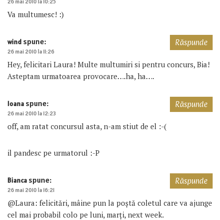
26 mai 2010 la 10:25
Va multumesc! :)
spune:
wind
Răspunde
26 mai 2010 la 11:26
Hey, felicitari Laura! Multe multumiri si pentru concurs, Bia!
Asteptam urmatoarea provocare….ha, ha….
spune:
Ioana
Răspunde
26 mai 2010 la 12:23
off, am ratat concursul asta, n-am stiut de el :-(
il pandesc pe urmatorul :-P
spune:
Bianca
Răspunde
26 mai 2010 la 16:21
@Laura: felicitări, mâine pun la poștă coletul care va ajunge
cel mai probabil colo pe luni, marți, next week.